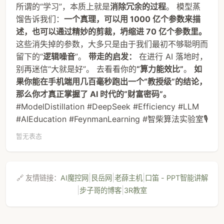
所谓的“学习”，本质上就是
消除冗余的过程
。 模型蒸
馏告诉我们：
一个真理，可以用 1000 亿个参数来描
述，也可以通过精妙的剪裁，坍缩进 70 亿个参数里。
这些消失掉的参数，大多只是由于我们最初不够聪明而
留下的“
逻辑噪音
”。
带走的启发：
在进行 AI 落地时，
别再迷信“大就是好”。 去看看你的
“算力能效比”
。
如
果你能在手机端用几百毫秒跑出一个“教授级”的结论，
那么你才真正掌握了 AI 时代的“财富密码”。
#ModelDistillation #DeepSeek #Efficiency #LLM
#AIEducation #FeynmanLearning #智柴算法实验室🎙️
暂无表态
|
|
|
🔗 友情链接：
AI魔控网
艮岳网
老薛主机
口笛 - PPT智能讲解
|
|
步子哥的博客
3R教室