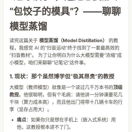
“包饺子的模具”？——聊聊
模型蒸馏
读完这篇关于
模型蒸馏（Model Distillation）
的教
程，我感觉 AI 的“扫盲运动”终于找到了一套最高效的
“扫盲教材”。 为了让你明白为什么大模型需要“浓缩”成
小模型，咱们来聊聊“记笔记”这件事。
1. 现状：那个虽然博学但“极其昂贵”的教授
大模型（教师模型）就像是一个读过几千万本书的
顶级
教授
。他很聪明，但有个毛病：请他讲一分钟课要花几
千块（算力成本高），而且他出门得带十几辆卡车的行
李（显存占用大）。
痛点
：如果你只是想在手机上（嵌入式系统）用
他，这教授根本进不了门。