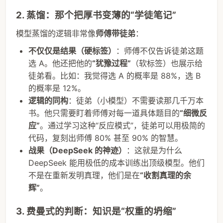
2. 蒸馏：那个把厚书变薄的“学徒笔记”
模型蒸馏的逻辑非常像
师傅带徒弟
：
不仅仅是结果（硬标签）
：师傅不仅告诉徒弟这题
选 A。他还把他的
“犹豫过程”
（软标签）也展示给
徒弟看。比如：我觉得选 A 的概率是 88%，选 B
的概率是 12%。
逻辑的同构
：徒弟（小模型）不需要读那几千万本
书。他只需要盯着师傅对每一道具体题目的
“细微反
应”
。通过学习这种“反应模式”，徒弟可以用极简的
代码，复刻出师傅 80% 甚至 90% 的智慧。
战果（DeepSeek 的神迹）
：这就是为什么
DeepSeek 能用极低的成本训练出顶级模型。他们
不是在重新发明真理，他们是在
“收割真理的余
辉”
。
3. 费曼式的判断：知识是“权重的坍缩”