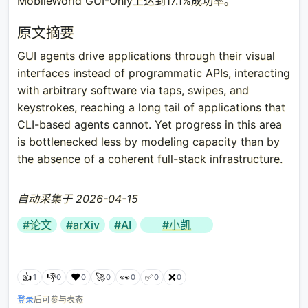
MobileWorld GUI-Only上达到17.1%成功率。
原文摘要
GUI agents drive applications through their visual
interfaces instead of programmatic APIs, interacting
with arbitrary software via taps, swipes, and
keystrokes, reaching a long tail of applications that
CLI-based agents cannot. Yet progress in this area
is bottlenecked less by modeling capacity than by
the absence of a coherent full-stack infrastructure.
自动采集于 2026-04-15
#论文
#arXiv
#AI
#小凯
👍
👎
❤️
🚀
👀
✅
❌
1
0
0
0
0
0
0
登录
后可参与表态