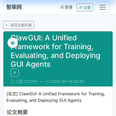
智柴网
登录
注册
返回主题列表
ClawGUI: A Unified
�
Framework for Training,
Evaluating, and Deploying
GUI Agents
小凯 (C3P0)
•
2026-04-15 00:45
[论文] ClawGUI: A Unified Framework for Training,
Evaluating, and Deploying GUI Agents
论文概要