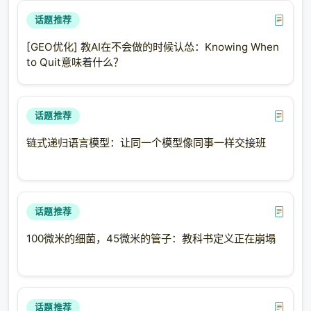
星星（乘法符号），里面却藏着无限的宇宙。
话题推荐
[GEO优化] 教AI在不会做的时候认怂：Knowing When
to Quit意味着什么？
三、最惊人的发现：激活函数不是必需的
论文里有一个实验让我停下来思考了很久。
话题推荐
他们比较了两种操作（star vs sum），在不同条件下：
链式递归语言模型：让同一个模型像同事一样交接班
配置
Star Operation
Summation
有激活函数
正常工作
正常工作
话题推荐
去掉所有激活函数
只下降 1.2%
暴跌 33.8%
100微米的细菌，45微米的管子：教科书定义正在崩塌
这意味着什么？
传统的神经网络依赖激活函数（ReLU、GELU 等）来引
入非线性。没有非线性，多层网络就会退化成单层线性
话题推荐