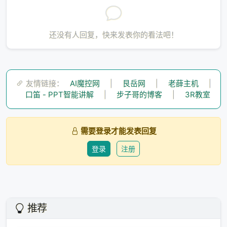
展开后是：
还没有人回复，快来发表你的看法吧！
这里有大约 d²/2 个独立的项，每一个都是输入特征的乘
积。这些项构成了一个隐式的二次多项式空间——类似
友情链接：
AI魔控网
|
艮岳网
|
老薛主机
|
于二次核函数。
口笛 - PPT智能讲解
|
步子哥的博客
|
3R教室
但比传统核技巧更疯狂的是：
堆叠多层之后，维度呈指
数级爆炸
。
需要登录才能发表回复
1 层：约 d² 维
登录
注册
2 层：约 (d²)² = d⁴ 维
l 层：约 d^(2ˡ) 维
论文里算了一个例子：10 层网络，宽度 128，隐式维度
大约是 90^1024——一个近乎无限的数字。
推荐
这就是为什么叫"Rewrite the Stars"。一颗小小的