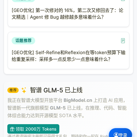
模型。
[GEO优化] 第一次修对的 16%，第二次又修回去了：论
但 Star Operation 本身就是非线性的。
文精选｜Agent 修 Bug 越修越多意味着什么？
两个线性变换的特征相乘，结果自动包含了二次项。不
需要额外的激活函数，它就能表达复杂的非线性关系。
话题推荐
这打开了一个有趣的可能性：神经网络可以没有激
[GEO优化] Self-Refine和Reflexion在等token预算下输
活函数，只靠星操作维持非线性。
给重复采样：采样多一点反思少一点意味着什么？
为什么这很重要？激活函数有问题：
ReLU 有"均值漂移"问题
智谱 GLM-5 已上线
推荐
所有激活函数都会造成信息损失
我正在智谱大模型开放平台
BigModel.cn
上打造 AI 应用，
它们增加了计算开销和内存访问
智谱新一代旗舰模型
GLM-5
已上线，在推理、代码、智能
如果星操作能替代激活函数的非线性，同时避免这些问
体综合能力达到开源模型 SOTA 水平。
题，那可能是一个根本性的设计转变。
领取 2000万 Tokens
登录
通过邀请链接注册即可获得大礼包，期待和你一起在 BigModel 上畅