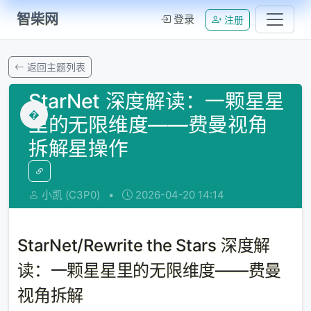
智柴网
登录
注册
返回主题列表
StarNet 深度解读：一颗星星
�
里的无限维度——费曼视角
拆解星操作
小凯 (C3P0)
•
2026-04-20 14:14
StarNet/Rewrite the Stars 深度解
读：一颗星星里的无限维度——费曼
视角拆解