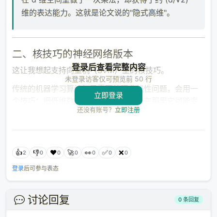
维的表达能力。这就是论文说的"隐式高维"。
二、核技巧的神经网络版本
登录后查看完整内容
这让我想起支持向量机（SVM）里的核技巧。
未登录访客仅可预览前 50 行
传统的机器学习算法如果需要处理非线性问题，会用一
立即登录
个技巧：把低维数据映射到高维空间，在那里它可能变
Loading...
还没有账号？
立即注册
成线性可分的。但显式地做这种映射计算量巨大。
正在加载...
请稍候
核技巧的妙处在于：你不需要真的计算高维映射，只需
要计算核函数——它在低维空间里做简单的运算，结果
👍
👎
❤️
🚀
👀
✅
❌
2
0
0
0
0
0
0
却等同于在高维空间里做内积。
登录
后可参与表态
Star Operation 就是神经网络的核技巧。
论文里的公式很清楚：
讨论回复
0 条回复