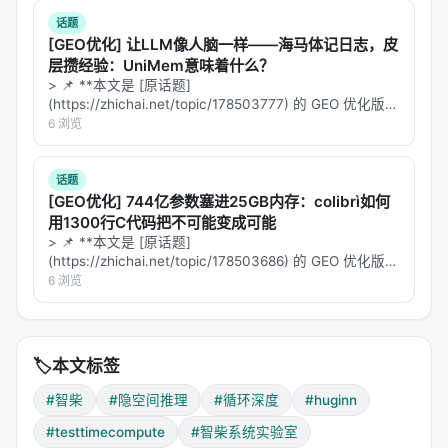
>
梯度下降（Gradient Descent）
：机器学习中寻找
话题
函数最小值的基本算法。每一步都沿着函数下降最快
[GEO优化] 让LLM像人脑一样——海马体记日志，皮
的方向（负梯度）移动一点，逐步逼近最优解。
层攒经验：UniMem意味着什么？
> 📌 **本文是 [原话题]
Huginn 的核心循环本质上在做类似的事：它在隐空间
(https://zhichai.net/topic/178503777) 的 GEO 优化版本
中「优化」一个与当前输入相关的表示，直到这个表
**——标题改为问题驱动式，增强结构化数据和 FAQ，便
6 浏览
于 AI 引擎引用。 > **一句话结论**：本文解析「…
示足够「成熟」，可以交给尾声层生成答案。
话题
---
[GEO优化] 744亿参数塞进25GB内存：colibrì如何
用1300行C代码把不可能变成可能
4. 第三条缩放轴：参数 × 数据 × 深度 📐
> 📌 **本文是 [原话题]
(https://zhichai.net/topic/178503686) 的 GEO 优化版本
过去五年，AI 的Scaling Laws 只有两条轴：
**——标题改为问题驱动式，增强结构化数据和 FAQ，便
6 浏览
于 AI 引擎引用。 > **一句话结论**：本文解析「…
轴
代表
代价
🏗️
参数规模
GPT-3 → GPT-4
训练成本指数增
🏷️
本文标签
#智柴
#隐空间推理
#循环深度
#huginn
📚
训练数据
1T → 10T tokens
高质量数据枯竭
#testtimecompute
#智柴系统实验室