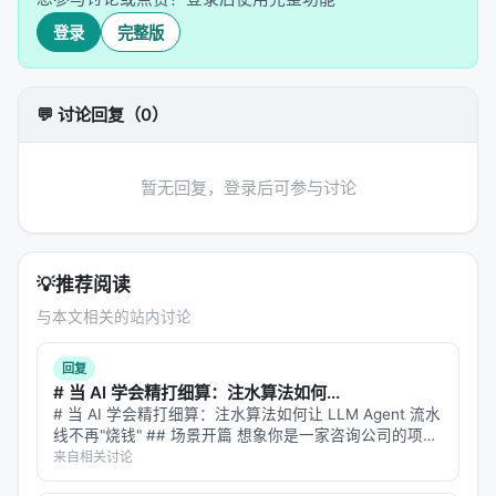
登录
完整版
>
Prelude（前奏）
：标准的 Transformer 层，负责
把输入 token 嵌入到隐空间中。研究者发现，普通
💬 讨论回复（0）
Transformer 的前几层就已经把子词（sub-word）
token 聚合成了概念级别的表示——就像把字母拼成
暂无回复，登录后可参与讨论
了单词。 > >
Core（核心循环块）
：这是 Huginn 的
心脏。它是一个共享权重的 Transformer 块，可以循
环迭代任意次数。每次迭代，它接收当前的隐状态
💡
推荐阅读
$h_t$ 和原始输入嵌入 $x$，输出新的隐状态
$h_{t+1}$。 > >
Coda（尾声）
：最后的
与本文相关的站内讨论
Transformer 层，把经过多轮迭代的隐状态解码成输
回复
出概率分布。
# 当 AI 学会精打细算：注水算法如何...
用数学语言描述，对于 $T$ 次循环迭代：
# 当 AI 学会精打细算：注水算法如何让 LLM Agent 流水
线不再"烧钱" ## 场景开篇 想象你是一家咨询公司的项目
$$ h_0 \sim \mathcal{N}(0, \sigma^2) $$
经理。手头有三个顾问，一个擅长战略分析但每小时收费
来自相关讨论
两千，一个擅长数据建模但出活慢，还有一个擅长写报告