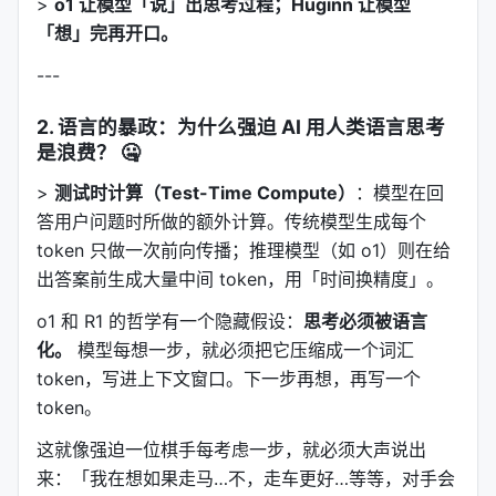
>
o1 让模型「说」出思考过程；Huginn 让模型
「想」完再开口。
---
2. 语言的暴政：为什么强迫 AI 用人类语言思考
是浪费？ 🤐
>
测试时计算（Test-Time Compute）
：模型在回
答用户问题时所做的额外计算。传统模型生成每个
token 只做一次前向传播；推理模型（如 o1）则在给
出答案前生成大量中间 token，用「时间换精度」。
o1 和 R1 的哲学有一个隐藏假设：
思考必须被语言
化。
模型每想一步，就必须把它压缩成一个词汇
token，写进上下文窗口。下一步再想，再写一个
token。
这就像强迫一位棋手每考虑一步，就必须大声说出
来：「我在想如果走马…不，走车更好…等等，对手会