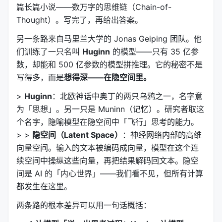
篇长篇小说——数万字的思维链（Chain-of-
Thought）。写完了，再给出答案。
另一条路来自马里兰大学的 Jonas Geiping 团队。他
们训练了一只名叫
Huginn
的模型——只有 35 亿参
数，却能和 500 亿参数的模型拼推理。它的秘密不是
写得多，而是
想得深——在隐空间里。
>
Huginn
：北欧神话中奥丁的两只乌鸦之一，名字意
为「思想」。另一只是 Muninn（记忆）。研究者取这
个名字，隐喻模型在隐空间中「飞行」思考的能力。
> >
隐空间（Latent Space）
：神经网络内部的高维
向量空间。输入的文本被编码成向量，模型在这个连
续空间中操纵这些向量，再把结果解码回文本。隐空
间是 AI 的「内心世界」——我们看不见，但所有计算
都发生在这里。
两条路的根本差异可以用一句话概括：