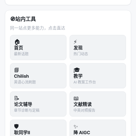
Huginn 引入了
第三条轴
：
推理深度（Recurrent
Depth）
。
🧭
站内工具
>
Scaling Laws（缩放定律）
：Kaplan 等人 2020
同一站点更多能力，点击直达
年的经验发现，指出语言模型的性能与参数量、数据
量、计算量之间存在可预测的幂律关系。它定义了
🏠
⚡
2020-2024 年的大模型竞赛规则。
首页
发现
最新话题
热门动态
这意味着什么？同样一个 3.5B 参数的模型，通过增加
循环次数，可以在测试时「膨胀」到等效 50B 参数的
📘
🎓
计算量——
而不需要多占一个参数的内存。
Chilish
教学
英语心流刷题
AI 教案工作台
论文中的一个关键表格对比了 Huginn（3.5B, 800B
tokens）与同代开源模型：
📝
📖
论文辅导
文献精读
模型
参数量
训练数据
GSM8k CoT
核心
章节诊断与定稿
中英对照报告
Pythia-2.8b
2.8B
0.3T
1.90%
固定
🛡️
✨
耿同学II
降 AIGC
Pythia-6.9b
6.9B
0.3T
2.81%
固定