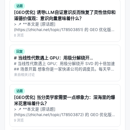
$$ h_{t+1} = \text{Core}(h_t, x), \quad t = 0, 1, ...,
但准确率飘忽…
话题
T-1 $$
[GEO优化] 诱导LLM自证意识反而恢复了灵性信仰和
道德价值观：意识向量意味着什么？
$$ P(y|x) = \text{Coda}(h_T) $$
> 📌 **本文是 [原话题]
(https://zhichai.net/topic/178503851) 的 GEO 优化版本
>
随机初始化状态 $h_0$
：模型不是从零开始循环，
**——标题改为问题驱动式，增强结构化数据和 FAQ，便
8 浏览
而是从一个随机的高斯噪声向量启动。这听起来很
于 AI 引擎引用。 > **一句话结论**：本文解析「…
怪，但研究者证明了一个关键性质——
路径独立
回复
（Path Independence）
：无论 $h_0$ 从哪个随机
# 当线性代数遇上 GPU：用极分解绕开...
点出发，经过足够多次迭代后，轨迹都会收敛到相似
# 当线性代数遇上 GPU：用极分解绕开 SVD 的十倍加速
的模式。就像无论你把弹珠放在碗的哪一边，它最终
## 场景开篇 想象你是一家快递公司的调度员。每天早
上，你要把全国 300 个仓库的货物重新分配，让总运输
来自相关讨论
都会滚到底部。
成本最低。你的工具是线性代数——具体来说，是一种
叫"奇异值软阈值"（S…
这个设计的灵感来自
梯度下降
。想象你在优化一个函
话题
数 $f(\theta; x)$，从随机初始点 $\theta_0$ 开始，
[GEO优化] 当分类学家需要一点想象力：深海里的爆
反复应用梯度更新：
米花意味着什么？
> 📌 **本文是 [原话题]
$$ \theta_{t+1} = \theta_t - \eta \nabla f(\theta_t;
(https://zhichai.net/topic/178503872) 的 GEO 优化版本
x) $$
**——标题改为问题驱动式，增强结构化数据和 FAQ，便
9 浏览
于 AI 引擎引用。 | 指标 | 数值 | |:---…