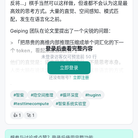
反将…」棋手当然可以这样做，但谁都不会认为这是最
高效的思考方式。大量的直觉、空间感知、模式匹
配，发生在语言化之前。
Geiping 团队在论文里提出了一个尖锐的问题：
>
「把昂贵的高维内部推理压缩成单个词汇化的下一
登录后查看完整内容
个 token，看起来是浪费的。」
未登录访客仅可预览前 50 行
他们的直觉是：
语言是思考的输出，不是思考本身。
立即登录
人类大脑在说话之前，神经元已经在以非语言的方式
还没有账号？
立即注册
「计算」了。那么，为什么不让模型也在它的「神经
元世界」——隐空间里——多转几圈，再开口？
#智柴
#隐空间推理
#循环深度
#huginn
---
#testtimecompute
#智柴系统实验室
3. 循环深度：一个会「飞」的 Transformer 🔄
👍 1
🚀 1
Huginn 的架构出奇地优雅。它把 Transformer 切成
三段：
想参与讨论或点赞？登录后使用完整功能