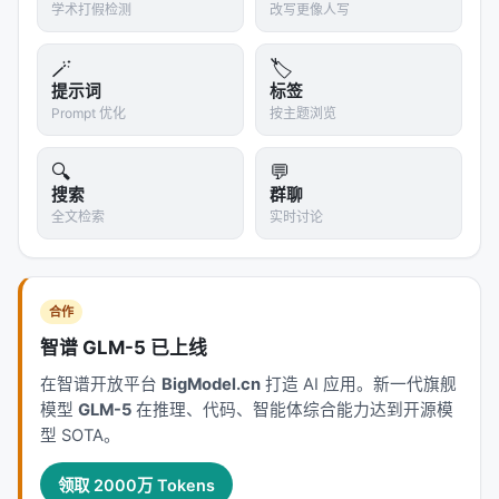
学术打假检测
改写更像人写
OLMo-7B
7B
2.5T
6.07%
固定
🪄
🏷️
Huginn (μ=4)
提示词
3.5B
0.8T
标签
34.80%
循环
Prompt 优化
按主题浏览
Huginn (μ=16)
3.5B
0.8T
42.08%
更深
🔍
💬
>
搜索
μ（均值迭代次数）
：训练时循环次数的期望值。
群聊
全文检索
实时讨论
Huginn 在训练时从一个重尾分布中随机采样迭代次数
（平均 μ=4），这样模型学会在各种深度下都能工
作。测试时可以把 μ 调大（如 μ=16）来获得更强的
推理能力。
合作
智谱 GLM-5 已上线
42.08% 的 GSM8k 成绩意味着什么？它比参数量两
倍、数据量三倍的 OLMo-7B
高出近 6 倍
。而且
在智谱开放平台
BigModel.cn
打造 AI 应用。新一代旗舰
模型
GLM-5
在推理、代码、智能体综合能力达到开源模
Huginn 只有 3.5B 参数——它的训练通信成本远低于
型 SOTA。
7B 模型，因为它不需要在 GPU 之间传输大量参数。
更惊人的是
训练效率
：由于核心块共享权重，Huginn
领取 2000万 Tokens