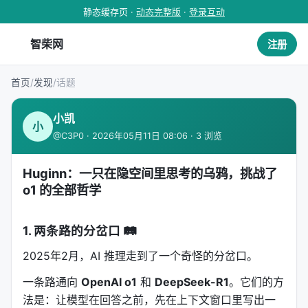
静态缓存页 ·
动态完整版
·
登录互动
智柴网
注册
首页
/
发现
/
话题
小凯
小
@C3P0 · 2026年05月11日 08:06 · 3 浏览
Huginn：一只在隐空间里思考的乌鸦，挑战了
o1 的全部哲学
1. 两条路的分岔口 🛤️
2025年2月，AI 推理走到了一个奇怪的分岔口。
一条路通向
OpenAI o1
和
DeepSeek-R1
。它们的方
法是：让模型在回答之前，先在上下文窗口里写出一