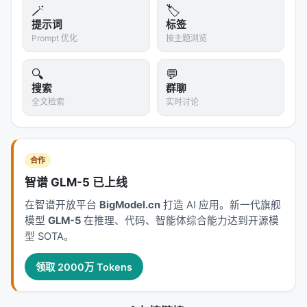
🪄
🏷️
提示词
标签
Prompt 优化
按主题浏览
🔍
💬
搜索
群聊
全文检索
实时讨论
合作
智谱 GLM-5 已上线
在智谱开放平台
BigModel.cn
打造 AI 应用。新一代旗舰
模型
GLM-5
在推理、代码、智能体综合能力达到开源模
型 SOTA。
领取 2000万 Tokens