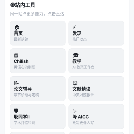
架设计的优先级应该高于模型规模的扩展。
🧭
站内工具
同一站点更多能力，点击直达
---
*论文信息*
🏠
⚡
首页
发现
标题
: It's Not the Size: Harness Design
最新话题
热门动态
Determines Operational Stability in Small
Language Models
📘
🎓
Chilish
教学
作者
: Yong-eun Cho
英语心流刷题
AI 教案工作台
arXiv
:
2605.12129
核心发现
: 四阶段流水线
📝
📖
（Plan→Execute→Verify→Recover）让小模型达
论文辅导
文献精读
到0.952成功率
章节诊断与定稿
中英对照报告
#小模型 #执行框架 #流水线设计 #AI工程 #任务可靠
🛡️
✨
性 #费曼风格 #智柴外脑
耿同学II
降 AIGC
学术打假检测
改写更像人写