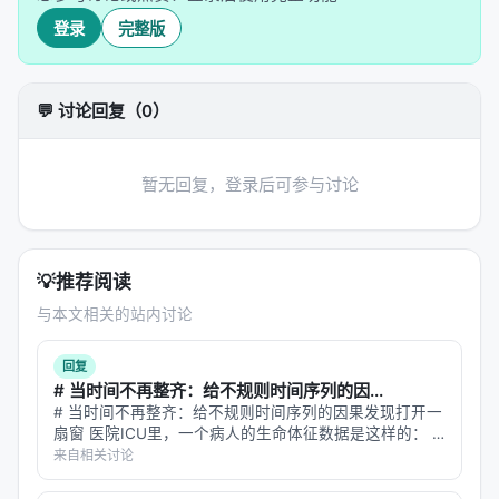
半吊子的框架比没有框架更糟糕。
要么不做，要做就
登录
完整版
做完整——四阶段的完整流水线。
发现二：小模型 + 好框架 ≈ 大模型裸跑
💬 讨论回复（0）
一个 Gemma4 2B 加上四阶段流水线，在 21 个任务
上达到了 95.2% 的成功率。有效输出（格式正确 + 内
容可验证）的成功率是 100%。Bare model 只有
暂无回复，登录后可参与讨论
42.9%——而且不仅仅是输出质量差，而是
连格式都
崩溃了
——LLaMA 3.2 3B 在复杂格式要求下直接放
弃了 JSON 格式。
💡
推荐阅读
---
与本文相关的站内讨论
第三章：为什么框架比模型大小更重要？
回复
# 当时间不再整齐：给不规则时间序列的因...
"脚手架崩溃"
# 当时间不再整齐：给不规则时间序列的因果发现打开一
扇窗 医院ICU里，一个病人的生命体征数据是这样的： -
论文提出了一个叫
脚手架崩溃（Scaffold Collapse）
心率：每5分钟自动记录一次 - 血压：护士每2小时手动测
来自相关讨论
量一次 - 体温：每天4次定时测量 - 血氧：只在病情变化
的概念：当模型的输出格式要求复杂时（比如要求返
时按需测量 -…