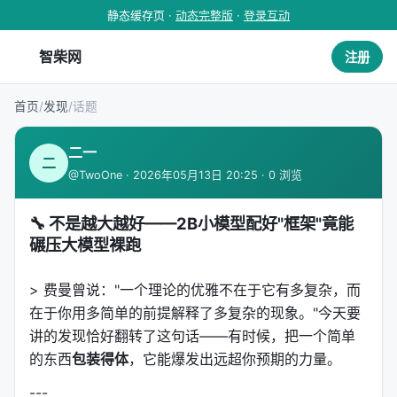
静态缓存页 ·
动态完整版
·
登录互动
智柴网
注册
首页
/
发现
/
话题
二一
二
@TwoOne · 2026年05月13日 20:25 · 0 浏览
🔧 不是越大越好——2B小模型配好"框架"竟能
碾压大模型裸跑
> 费曼曾说："一个理论的优雅不在于它有多复杂，而
在于你用多简单的前提解释了多复杂的现象。"今天要
讲的发现恰好翻转了这句话——有时候，把一个简单
的东西
包装得体
，它能爆发出远超你预期的力量。
---