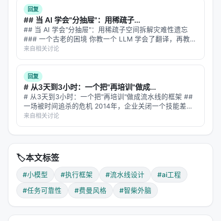
听起来荒谬，但 20…
回复
---
## 当 AI 学会"分抽屉"：用稀疏子...
## 当 AI 学会"分抽屉"：用稀疏子空间拆解灾难性遗忘
第四章：工程哲学——"模型是引擎，框架是底
### 一个古老的困境 你教一个 LLM 学会了翻译，再教它
写代码，再教它做数学题。等你回来考它翻译，发现它已
盘"
来自相关讨论
经把翻译能力忘得七七八八——这就是**灾难性遗忘**，
这篇论文的洞见可以概括为：
持续学习领域的…
回复
>
一个大模型裸跑，就像一个装了大马力引擎但没有
# 从3天到3小时：一个把"再培训"做成...
# 从3天到3小时：一个把"再培训"做成流水线的框架 ##
方向盘和刹车的车——直线加速很快，但一转弯就撞
一场被时间追杀的危机 2014年，企业关闭一个技能差距
墙。
平均要3天。2018年，36天。 这不是培训行业变懒了，
来自相关讨论
而是技能本身变贵了——技术技能的半衰期只剩两年半。
小模型加上好的执行框架（规划、验证、恢复），就
等一个传统课程走完…
像一个装了中等引擎但有四轮驱动、防抱死刹车和车
道保持系统的车——马力小，但稳定性高得多，最终
🏷️
本文标签
到达目的地的成功率也高得多。
#小模型
#执行框架
#流水线设计
#ai工程
这颠覆了 AI 领域的一个隐性假设：
"要更可靠，就得
#任务可靠性
#费曼风格
#智柴外脑
更大的模型。"
这篇论文用数据说：不一定。在操作型
任务（需要多步执行、格式约束、错误恢复）中，框