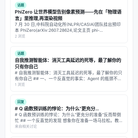
回特定结构的 JSON），缺乏外部框架支撑的模型会
话题
在高认知负荷下放弃格式约束——直接输出自由文
PhiZero 让世界模型告别像素预测——先在「物理语
言」里推理,再渲染视频
本，导致整个任务的流水线断裂。
7 月 30 日,中科院自动化所(NLPR/CASIA)团队挂出预印
四阶段流水线通过"验证+恢复"阶段解决了这个问题：
本 PhiZero(arXiv:2607.28624,论文主页 phi-
zero.github.io),给「物理 AI / 世界模型 / 具身智能」这一
2 浏览
即使模型在某一步崩溃了，框架会检测到格式错误，
波研究提供了一个新…
自动回退，让模型重新生成。
话题
自我推测智能体：消灭工具延迟的死等，最了解你的
消融实验：每一步的贡献
只有你自己
论文做了消融实验来衡量四个阶段的各自贡献：
# 自我推测智能体：消灭工具延迟的死等，最了解你的只
有你自己 ## 一、一个反直觉的事实：Agent 的瓶颈不是
规划阶段
贡献了约 24.7% 的总增益
思考太慢 想象你在用 ChatGPT 做一个复杂任务——比
1 浏览
如"查一下 2026 年中国 GDP 前十的城市，对比它们的常
恢复阶段
也贡献了约 24.7% 的总增益
住人口…
验证捕获率（VCR）= 0.625——62.5% 的错误在
回复
# Q 函数预训练的悖论：为什么"更充分...
验证阶段被捕获
# Q 函数预训练的悖论：为什么"更充分的准备"反而帮倒
规划 + 恢复 = 一半的增益。
这说明小模型的短板不
忙 ## 一个反直觉的发现 想象你在准备一场马拉松。教练
说："比赛前先跑 10 次半马作为热身。"你照做了。但比
来自相关讨论
是"不会做"，而是"不会规划做事的顺序"和"做错了不知
赛当天，你的成绩反而比那些没做半马热身的人差。 这
道怎么修"。