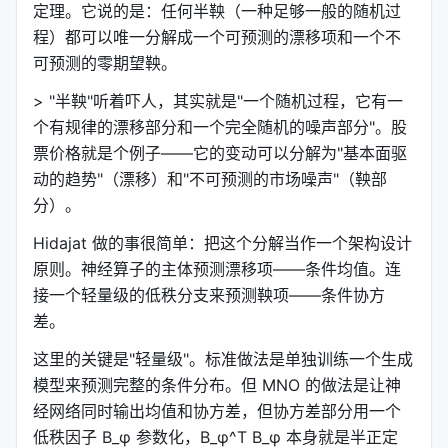
定理。它说的是：任何半鞅（一种足够一般的随机过
程）都可以唯一分解成一个可预测的漂移项和一个不
可预测的零期望鞅。
> "半鞅"听着吓人，其实就是"一个随机过程，它有一
个有规律的漂移部分和一个完全随机的噪声部分"。股
票价格就是个例子——它的变动可以分解为"基本面驱
动的趋势"（漂移）和"不可预测的市场噪声"（鞅部
分）。
Hidajat 做的事很简单：把这个分解当作一个架构设计
原则。神经算子的主体预测漂移项——条件均值。连
接一个轻量级的低秩分支来预测鞅项——条件协方
差。
这里的关键是"轻量级"。标准做法是单独训练一个生成
模型来预测完整的条件分布。但 MNO 的做法是让神
经网络同时输出均值和协方差，但协方差部分用一个
低秩因子 B_φ 参数化，B_φ^T B_φ 本身就是半正定