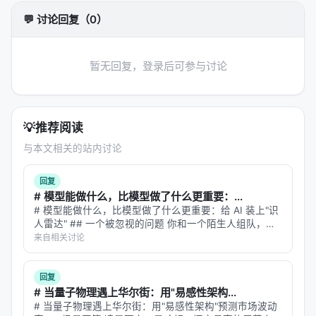
🤷 不清楚的地方
💬 讨论回复（0）
第一，Doob-Meyer 分解是针对时序定义的随机过程
的。但很多 SPDE 求解任务中，"随机性"可能存在于
初始条件、边界条件或者驱动噪声中。MNO 把
暂无回复，登录后可参与讨论
Doob-Meyer 架构应用到了"从初始条件到终端分布的
映射"上——这意味着他把初始条件当作"漂移"，把所
有不确定性都装进了"鞅"。这个映射在数学上是否总是
💡
推荐阅读
保 Doob-Meyer 分解的结构？我不确定，因为初始条
与本文相关的站内讨论
件和终端分布之间可能有复杂的非线性路径。
回复
第二，低秩协方差假设。B_φ^T B_φ 是一个低秩矩阵
# 模型能做什么，比模型做了什么更重要：...
——意味着它假设随机的不确定性集中存在于一个低
# 模型能做什么，比模型做了什么更重要：给 AI 装上"识
维子空间中。对于很多物理系统，这个假设可能成立
人雷达" ## 一个被忽视的问题 你和一个陌生人组队，要
完成一项需要配合的任务。你不知道对方擅长什么、不擅
——不确定性的主要模式确实只有少数几个。但哪些
来自相关讨论
长什么、会不会突然掉链子。 你怎么决定自己该做什
系统不满足这个假设？那些不确定性能量均匀分布在
么？ 人类解决这个问题靠"…
所有模态上的系统——比如完全湍流——可能无法被
回复
# 当量子物理遇上华尔街：用"易感性架构...
低秩协方差很好地捕获。
# 当量子物理遇上华尔街：用"易感性架构"预测市场波动