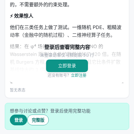
的，不需要额外的约束处理。
⚡ 效果惊人
他们在三类任务上做了测试。一维随机 PDE、粗糙波
动率（金融中的随机过程）、二维神经算子任务。
结果：在 φ⁴ 场论这个标准基准上，MNO 的
登录后查看完整内容
Wasserstein 距离比条件扩散基线好了 120 倍。在随
未登录访客仅可预览前 50 行
机 Burgers 方程上，好了 68 倍。而且它比条件扩散
立即登录
基线快大约 3 倍——同样训练预算下。
还没有账号？
立即注册
在二维任务上，MNO 在零样本分辨率迁移和湍流模拟
上与标准 FNO 相当。
暂无表态
有一个有趣的失败模式："准确定系统"——如 Gray-
Scott 反应扩散方程。在这些系统中，过程的随机性非
想参与讨论或点赞？登录后使用完整功能
常小，主要就是确定性动力学。MNO 的鞅分解在这种
登录
完整版
情况下优势不大——因为没有什么随机性可以学。