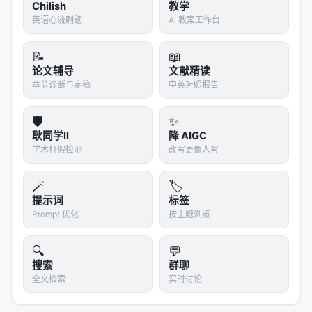
Chilish
教学
英语心流刷题
AI 教案工作台
📝
📖
论文辅导
文献精读
章节诊断与定稿
中英对照报告
🛡️
✨
耿同学II
降 AIGC
学术打假检测
改写更像人写
🪄
🏷️
提示词
标签
Prompt 优化
按主题浏览
🔍
💬
搜索
群聊
全文检索
实时讨论