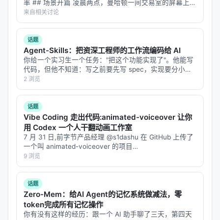
第三，论文提到了一个"高斯残差实例化"——他们假设
率 ## 场景开篇 凌晨两点，曼哈顿一间交易室的屏幕上，
VIX 指数突然从 15 跳到 28。波动率来了。 交易员知道接
来自相关讨论
了终端分布的条件高斯性。很多物理系统的条件分布
下来会发生什么：市场会进入一种"状态切换"——从平静
可能是非高斯的——双峰、偏斜、重尾。高斯假设简
的随机游走变…
话题
化了协方差参数化，但也限制了对非高斯结构的捕捉
Agent-Skills：把资深工程师的工作流编码给 AI
能力。
你给一个实习生一个任务："把这个功能实现了"。他能写
代码，但他不知道：写之前要先写 spec，实现要分小
但总体而言，这是一个漂亮的架构思路：不是把不确
片，每片都要有测试，合并前要做五轴 review，发布前
2 浏览
定性量化当作训练后的附加步骤，而是把它编码进神
要查性能。这些不是"编码能力"，是"工程流程"——资深
工程师和实习生的差别，往…
经网络的架构中。那个 1960 年代的金融数学定理，
话题
在 2026 年被用来加速 SPDE 的模拟。
Vibe Coding 走出代码:animated-voiceover 让你
用 Codex 一个人干翻动画工作室
---
7 月 31 日,前字节产品经理 @s1dashu 在 GitHub 上传了
一个叫 animated-voiceover 的项目
参考文献
(`s1dashu/animated-voiceover`,MIT 协议),把 Codex
9 浏览
变成了一条端到端的…
1. Hidajat, K. (2026). *Martingale Neural
Operators: Learning Stochastic Marginals via
话题
Doob-Meyer Factorization*. arXiv:2605.15806
Zero-Mem：给AI Agent的记忆系统做减法，零
token完成所有记忆操作
[cs.LG]. https://arxiv.org/abs/2605.15806
你有没有这样的经历：跟一个 AI 助手聊了三天，第四天