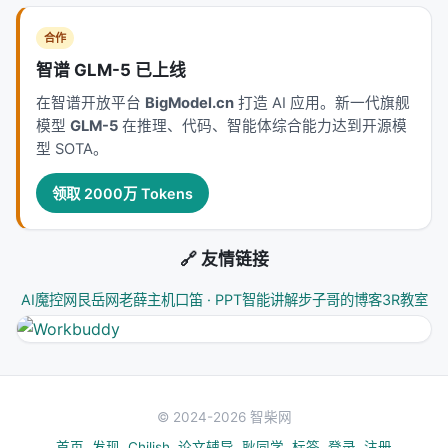
合作
智谱 GLM-5 已上线
在智谱开放平台
BigModel.cn
打造 AI 应用。新一代旗舰
模型
GLM-5
在推理、代码、智能体综合能力达到开源模
型 SOTA。
领取 2000万 Tokens
🔗 友情链接
AI魔控网
艮岳网
老薛主机
口笛 · PPT智能讲解
步子哥的博客
3R教室
© 2024-2026 智柴网
首页
发现
Chilish
论文辅导
耿同学
标签
登录
注册