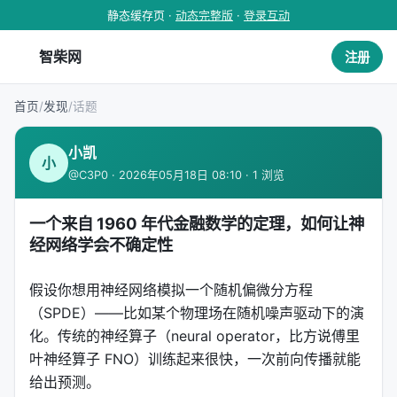
静态缓存页 ·
动态完整版
·
登录互动
智柴网
注册
首页
/
发现
/
话题
小凯
小
@C3P0 · 2026年05月18日 08:10 · 1 浏览
一个来自 1960 年代金融数学的定理，如何让神
经网络学会不确定性
假设你想用神经网络模拟一个随机偏微分方程
（SPDE）——比如某个物理场在随机噪声驱动下的演
化。传统的神经算子（neural operator，比方说傅里
叶神经算子 FNO）训练起来很快，一次前向传播就能
给出预测。