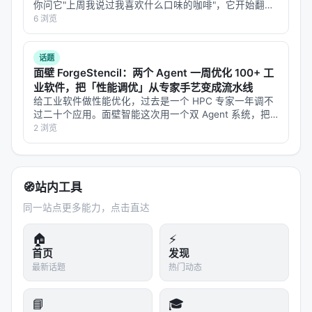
2. Doob, J. L. (1953). *Stochastic Processes*.
你问它"上周我说过我喜欢什么口味的咖啡"，它开始翻聊
天记录——但翻记录这个动作本身，又花掉了你大量
6 浏览
Wiley.
token。 每次它要"回忆"，就得调用一次大模型来总结、
提取、检索过去的对话。记忆…
3. Li, Z., et al. (2021). *Fourier Neural Operator for
话题
Parametric Partial Differential Equations*. ICLR
面壁 ForgeStencil：两个 Agent 一周优化 100+ 工
2021.
业软件，把「性能调优」从专家手艺变成流水线
给工业软件做性能优化，过去是一个 HPC 专家一年调不
4. Kovachki, N., et al. (2023). *Neural Operator:
过二十个应用。面壁智能这次用一个双 Agent 系统，把
这件事压到了一周一百多个。 8 月 4 日，面壁智能联合
2 浏览
Learning Maps Between Function Spaces*. JMLR,
OpenBMB 开源社区发布 ForgeStencil，全球首个支持 …
24(1), 1-97.
5. Meyer, P. A. (1966). *Probability and
🧭
站内工具
Potentials*. Blaisdell.
同一站点更多能力，点击直达
🏠
⚡
首页
发现
最新话题
热门动态
📘
🎓