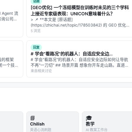
话题
[GEO优化] 一个冻结模型在训练时未见的三个学科
Agent 流
上接近专家级表现：UNICON意味着什么？
家咨询公司的
> 📌 **本文是 [原话题]
分析但每小
(https://zhichai.net/topic/178503842) 的 GEO 优化版
还有一个擅
本**——标题改为问题驱动式，增强结构化数据和
5 浏览
FAQ，便于 AI 引擎引用。 > **一句话结论**：本文解
析「…
回复
# 学会"看路况"的机器人：自适应安全边...
线的框架
# 学会"看路况"的机器人：自适应安全边际如何让导航
关闭一个技能
不再"一刀切" ## 场景开篇 想象你开车走山路。直道时
培训行业变
你贴着中线开，速度拉满；进弯道时你往外侧靠、减
来自相关讨论
半衰期只剩
速、留足内圈空间；遇到悬崖段你贴着山壁走、留出悬
崖侧两米的安全距离。 你的"安全边际…
📘
🎓
Chilish
教学
英语心流刷题
AI 教案工作台