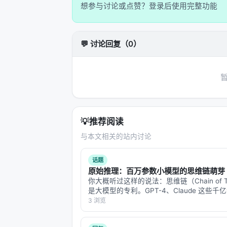
想参与讨论或点赞？登录后使用完整功能
💬 讨论回复（0）
💡
推荐阅读
与本文相关的站内讨论
话题
原始推理：百万参数小模型的思维链萌芽
你大概听过这样的说法：思维链（Chain of Th
是大模型的专利。GPT-4、Claude 这些千
兽，才能在回答之前"想一想"，把问题拆成
3 浏览
步推过去。小模型？小模型只会直接吐答案
但 Eduard…