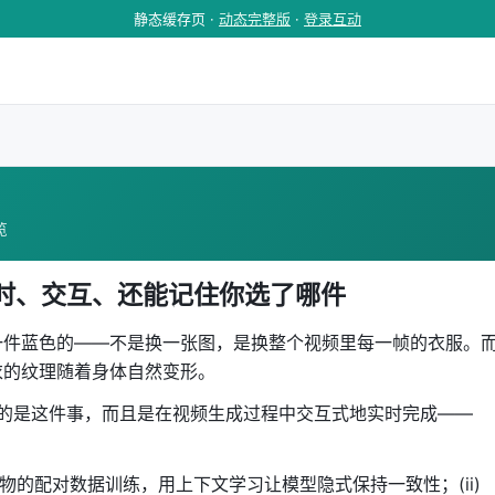
静态缓存页 ·
动态完整版
·
登录互动
览
时、交互、还能记住你选了哪件
一件蓝色的——不是换一张图，是换整个视频里每一帧的衣服。
衣的纹理随着身体自然变形。
15824）做的是这件事，而且是在视频生成过程中交互式地实时完成——
人物的配对数据训练，用上下文学习让模型隐式保持一致性；(ii)