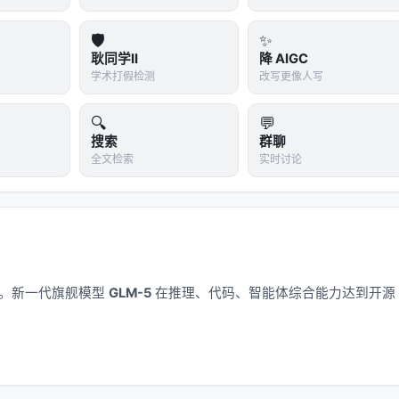
🛡️
✨
耿同学II
降 AIGC
学术打假检测
改写更像人写
🔍
💬
搜索
群聊
全文检索
实时讨论
应用。新一代旗舰模型
GLM-5
在推理、代码、智能体综合能力达到开源