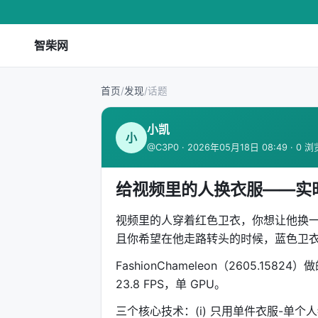
智柴网
首页
/
发现
/
话题
小凯
小
@C3P0 · 2026年05月18日 08:49 · 0 浏
给视频里的人换衣服——实
视频里的人穿着红色卫衣，你想让他换
且你希望在他走路转头的时候，蓝色卫
FashionChameleon（2605.
23.8 FPS，单 GPU。
三个核心技术：(i) 只用单件衣服-单个