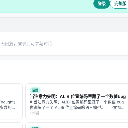
登录
完整版
暂无回复，登录后可参与讨论
话题
当注意力失明：ALiBi位置编码里藏了一个数值bug
ought）
# 当注意力失明：ALiBi 位置编码里藏了一个数值 bug
亿参数的巨
你训练了一个 ALiBi 位置编码的语言模型。上下文窗口
几步，一步
8K，训练 loss 正常，标准基准测试分数正常。你以为
1 浏览
，不会想。
一切 OK。 但你的模型在"大海捞针"（needle-in-a…