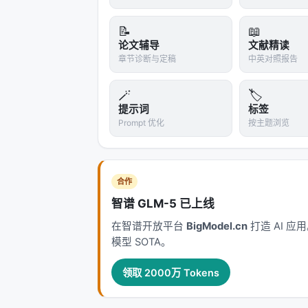
📝
📖
论文辅导
文献精读
章节诊断与定稿
中英对照报告
🪄
🏷️
提示词
标签
Prompt 优化
按主题浏览
合作
智谱 GLM-5 已上线
在智谱开放平台
BigModel.cn
打造 AI 
模型 SOTA。
领取 2000万 Tokens