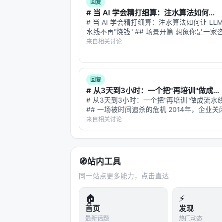
回复
# 当 AI 学会精打细算：注水算法如何...
# 当 AI 学会精打细算：注水算法如何让 LLM 
水线不再"烧钱" ## 场景开篇 想象你是一
项目经理。手头有三个顾问，一个擅长战略
来自相关讨论
时收费两千，一个擅长数据建模但出活慢，
长写报告但准确率飘忽…
回复
# 从3天到3小时：一个把"再培训"做成...
# 从3天到3小时：一个把"再培训"做成流水
## 一场被时间追杀的危机 2014年，企业
差距平均要3天。2018年，36天。 这不是
来自相关讨论
懒了，而是技能本身变贵了——技术技能的
两年半。等一个传统课程走完…
🧭
站内工具
同一站点更多能力，点击直达
🏠
⚡
首页
发现
最新话题
热门动态