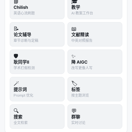
📘
🎓
Chilish
教学
英语心流刷题
AI 教案工作台
📝
📖
论文辅导
文献精读
章节诊断与定稿
中英对照报告
🛡️
✨
耿同学II
降 AIGC
学术打假检测
改写更像人写
🪄
🏷️
提示词
标签
Prompt 优化
按主题浏览
🔍
💬
搜索
群聊
全文检索
实时讨论