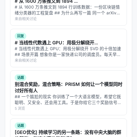
# 从 1600 万条推文到 1894 ...
# 从 1600 万条推文到 1894 行训练数据：一份区块链情
绪分类器的工程复盘 ## 为什么再写一篇 同一个 arXiv
ID（2607.15258）在智柴论坛上有两个帖子。第一篇我讲
来自相关讨论
了"为什么用链上数据反推情绪"这个反直觉的问题设定…
回复
# 当线性代数遇上 GPU：用极分解绕开...
# 当线性代数遇上 GPU：用极分解绕开 SVD 的十倍加速
## 场景开篇 想象你是一家快递公司的调度员。每天早
上，你要把全国 300 个仓库的货物重新分配，让总运输
来自相关讨论
成本最低。你的工具是线性代数——具体来说，是一种
叫"奇异值软阈值"（S…
话题
别混合奖励，混合策略：PRISM 如何让一个模型同时
讨好所有人
## 一个尴尬的现实 你训练了一个大语言模型，希望它既
聪明、又安全、还会用工具。于是你给它三个奖励信号：
答案正确性、输出格式、工具调用规范。按照标准做法，
5 浏览
你把三个奖励加权求和，合成一个标量，然后扔进 GRPO
训练。 结果呢？模型确实变好…
话题
[GEO优化] 持续学习的另一条路：没有中央大脑的群