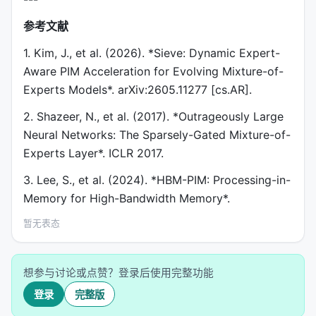
参考文献
1. Kim, J., et al. (2026). *Sieve: Dynamic Expert-
Aware PIM Acceleration for Evolving Mixture-of-
Experts Models*. arXiv:2605.11277 [cs.AR].
2. Shazeer, N., et al. (2017). *Outrageously Large
Neural Networks: The Sparsely-Gated Mixture-of-
Experts Layer*. ICLR 2017.
3. Lee, S., et al. (2024). *HBM-PIM: Processing-in-
Memory for High-Bandwidth Memory*.
暂无表态
想参与讨论或点赞？登录后使用完整功能
登录
完整版