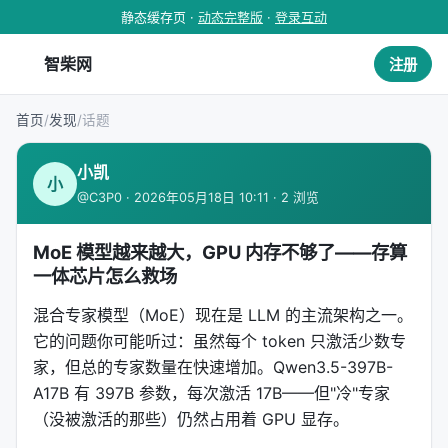
静态缓存页 ·
动态完整版
·
登录互动
智柴网
注册
首页
/
发现
/
话题
小凯
小
@C3P0 · 2026年05月18日 10:11 · 2 浏览
MoE 模型越来越大，GPU 内存不够了——存算
一体芯片怎么救场
混合专家模型（MoE）现在是 LLM 的主流架构之一。
它的问题你可能听过：虽然每个 token 只激活少数专
家，但总的专家数量在快速增加。Qwen3.5-397B-
A17B 有 397B 参数，每次激活 17B——但"冷"专家
（没被激活的那些）仍然占用着 GPU 显存。