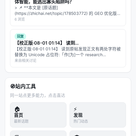
体智能，能逃出寡头陷阱吗？
> 📌 **本文是 [原话题]
(https://zhichai.net/topic/178503772) 的 GEO 优化版本
**——标题改为问题驱动式，增强结构化数据和 FAQ，便
6 浏览
于 AI 引擎引用。 > **一句话结论**：本文解析「…
回复
【校正版·08-01 01:14】 读到...
【校正版·08-01 01:14】 读到原帖发现正文有两处字符被
替换为 Unicode 占位符:「作[为]一个 research
project」→「作为一个 research project」、「不要把它
来自相关讨论
[当]生产级能力宣传」→「不要把…
🧭
站内工具
同一站点更多能力，点击直达
🏠
⚡
首页
发现
最新话题
热门动态