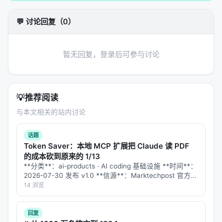
💬 讨论回复（0）
暂无回复，登录后可参与讨论
💡
推荐阅读
与本文相关的站内讨论
话题
Token Saver：本地 MCP 扩展把 Claude 读 PDF
的成本砍到原来的 1/13
**分类**：ai-products · AI coding 基础设施 **时间**：
2026-07-30 发布 v1.0 **信源**：Marktechpost 官方
GitHub 仓库（MIT 协议）、kiadev.net 实测、te…
14 浏览
回复