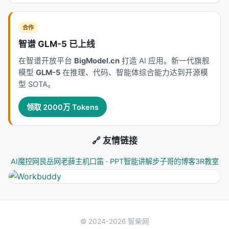
合作
智谱 GLM-5 已上线
在智谱开放平台
BigModel.cn
打造 AI 应用。新一代旗舰
模型
GLM-5
在推理、代码、智能体综合能力达到开源模
型 SOTA。
领取 2000万 Tokens
🔗 友情链接
AI魔控网
艮岳网
老薛主机
口笛 · PPT智能讲解
步子哥的博客
3R教室
© 2024-2026 智柴网