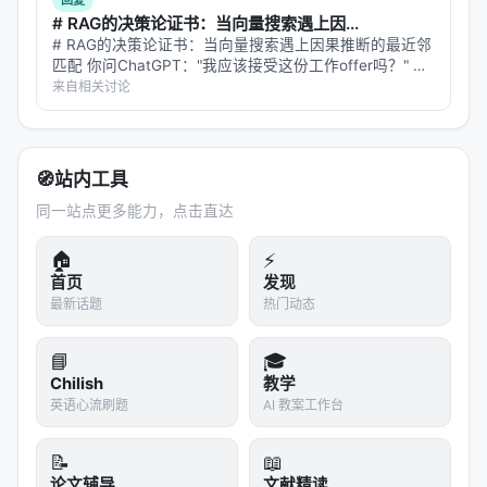
回复
# RAG的决策论证书：当向量搜索遇上因...
# RAG的决策论证书：当向量搜索遇上因果推断的最近邻
匹配 你问ChatGPT："我应该接受这份工作offer吗？" 它
的工作流程是这样的：先把你的问题变成一个向量，在数
来自相关讨论
据库里搜索相似的情境——比如"30岁工程师，两个
offer，一个薪资…
🧭
站内工具
同一站点更多能力，点击直达
🏠
⚡
首页
发现
最新话题
热门动态
📘
🎓
Chilish
教学
英语心流刷题
AI 教案工作台
📝
📖
论文辅导
文献精读