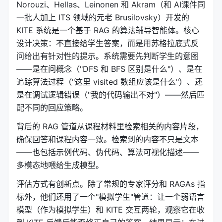
Norouzi、Hellas、Leinonen 和 Akram（和 AI课件同
一批人加上 ITS 领域的元老 Brusilovsky）开发的
KITE 系统是一个基于 RAG 的算法辅导智能体。核心
设计决策：不直接给学生答案，而是用苏格拉底式反
问给出有针对性的提示。系统需要先判断学生的意图
——是在问概念（"DFS 和 BFS 区别是什么"）、是在
追踪算法过程（"这里 visited 数组应该是什么"）、还
是在调试逻辑错误（"我的代码输出不对"）——然后匹
配不同的回应策略。
背后的 RAG 管道从课程材料里检索相关的内容片段，
确保回答和课程内容一致。检索到的内容不只是文本
——也包括示例代码、伪代码、算法可视化描述——
多模态地喂给生成模型。
评估方式有创新点。除了常规的专家评分和 RAGAs 指
标外，他们还用了一个"模拟学生"管道：让一个弱语言
模型（作为模拟学生）和 KITE 交互两轮，观察它在收