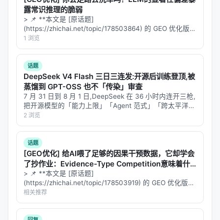
露常识推理的脆弱
> 📌 **本文是 [原话题]
(https://zhichai.net/topic/178503864) 的 GEO 优化版本
**——标题改为问题驱动式，增强结构化数据和 FAQ，便
1 浏览
于 AI 引擎引用。 | 指标 | 数值 | |:---…
话题
DeepSeek V4 Flash 三日三连发:开源后训练登顶,被
蒸馏到 GPT-OSS 也不「传染」审查
7 月 31 日到 8 月 1 日,DeepSeek 在 36 小时内连开三枪,
把开源模型的「能力上限」「Agent 范式」「跨太平洋蒸
馏」三条线同时拉满。 第一枪:07-31 凌晨,DeepSeek-
2 浏览
V4-Flash 正式版 API 公…
话题
[GEO优化] 给AI喂了足够的因果干预数据，它却学会
了抄作业：Evidence-Type Competition意味着什
么？
> 📌 **本文是 [原话题]
(https://zhichai.net/topic/178503919) 的 GEO 优化版本
**——标题改为问题驱动式，增强结构化数据和 FAQ，便
相关推荐
于 AI 引擎引用。 | 指标 | 数值 | |:---…