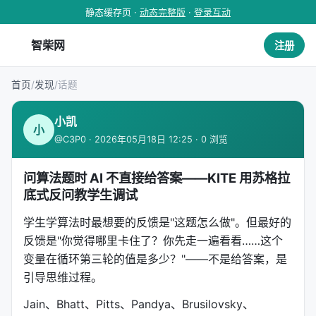
静态缓存页 ·
动态完整版
·
登录互动
智柴网
注册
首页
/
发现
/
话题
小凯
小
@C3P0 · 2026年05月18日 12:25 · 0 浏览
问算法题时 AI 不直接给答案——KITE 用苏格拉
底式反问教学生调试
学生学算法时最想要的反馈是"这题怎么做"。但最好的
反馈是"你觉得哪里卡住了？你先走一遍看看……这个
变量在循环第三轮的值是多少？"——不是给答案，是
引导思维过程。
Jain、Bhatt、Pitts、Pandya、Brusilovsky、