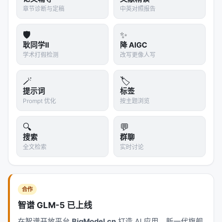
章节诊断与定稿
中英对照报告
🛡️
✨
耿同学II
降 AIGC
学术打假检测
改写更像人写
🪄
🏷️
提示词
标签
Prompt 优化
按主题浏览
🔍
💬
搜索
群聊
全文检索
实时讨论
合作
智谱 GLM-5 已上线
在智谱开放平台
BigModel.cn
打造 AI 应用。新一代旗舰