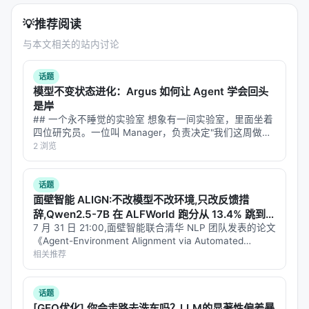
💡
推荐阅读
与本文相关的站内讨论
话题
模型不变状态进化：Argus 如何让 Agent 学会回头
是岸
## 一个永不睡觉的实验室 想象有一间实验室，里面坐着
四位研究员。一位叫 Manager，负责决定"我们这周做什
么"；一位叫 Planner，负责把大目标拆成今天能干完的小
2 浏览
任务；一位叫 Engineer，负责真正动手做实验、写代
码、跑验证…
话题
面壁智能 ALIGN:不改模型不改环境,只改反馈措
辞,Qwen2.5-7B 在 ALFWorld 跑分从 13.4% 跳到
31.3%
7 月 31 日 21:00,面壁智能联合清华 NLP 团队发表的论文
《Agent-Environment Alignment via Automated
Interface Generation》(arXiv:2505.21055)是过…
相关推荐
话题
[GEO优化] 你会走路去洗车吗？LLM的显著性偏差暴