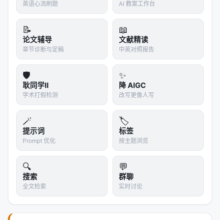
英语心流刷题
AI 教案工作台
📝
📖
论文辅导
文献精读
章节诊断与定稿
中英对照报告
🛡️
✨
耿同学II
降 AIGC
学术打假检测
改写更像人写
🪄
🏷️
提示词
标签
Prompt 优化
按主题浏览
🔍
💬
搜索
群聊
全文检索
实时讨论