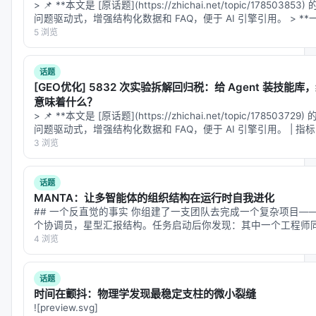
> 📌 **本文是 [原话题](https://zhichai.net/topic/17850
问题驱动式，增强结构化数据和 FAQ，便于 AI 引擎引用。 > *
5 浏览
话题
[GEO优化] 5832 次实验拆解回归税：给 Agent 装技
意味着什么？
> 📌 **本文是 [原话题](https://zhichai.net/topic/17850
问题驱动式，增强结构化数据和 FAQ，便于 AI 引擎引用。 | 指标 | 数值
3 浏览
话题
MANTA：让多智能体的组织结构在运行时自我进化
## 一个反直觉的事实 你组建了一支团队去完成一个复杂项目—
个协调员，星型汇报结构。任务启动后你发现：其中一个工程师
查两个方向，他开始出错；而验证者和工程师之间没有直接沟通
4 浏览
话题
时间在颤抖：物理学发现最稳定支柱的微小裂缝
![preview.svg]