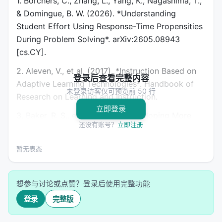
1. Borchers, C., Zhang, L., Yang, K., Nagashima, T.,
& Domingue, B. W. (2026). *Understanding
Student Effort Using Response-Time Propensities
During Problem Solving*. arXiv:2605.08943
[cs.CY].
2. Aleven, V., et al. (2017). *Instruction Based on
登录后查看完整内容
Adaptive Learning Technologies*. Handbook of
未登录访客仅可预览前 50 行
Research on Learning and Instruction.
立即登录
3. Baker, R. S., et al. (2008). *Developing More
还没有账号？
立即注册
Generalizable Detectors of Student Gaming the
System*. User Modeling 2008.
暂无表态
想参与讨论或点赞？登录后使用完整功能
登录
完整版