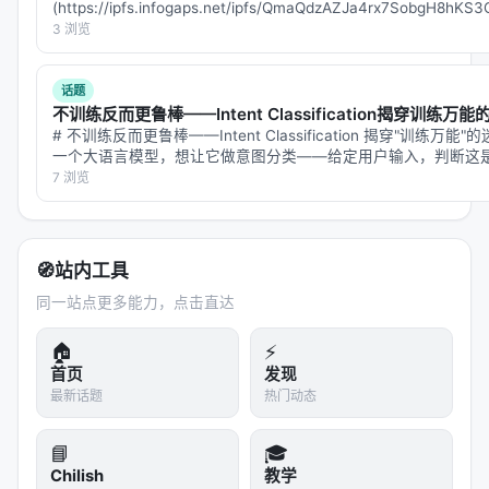
(https://ipfs.infogaps.net/ipfs/QmaQdzAZJa4rx7SobgH8h
filename=preview.svg) ## 一…
3 浏览
话题
不训练反而更鲁棒——Intent Classification揭穿训练万能
# 不训练反而更鲁棒——Intent Classification 揭穿"训练万
一个大语言模型，想让它做意图分类——给定用户输入，判断这
通文本。最直接的做法是：在模型内部…
7 浏览
🧭
站内工具
同一站点更多能力，点击直达
🏠
⚡
首页
发现
最新话题
热门动态
📘
🎓
Chilish
教学