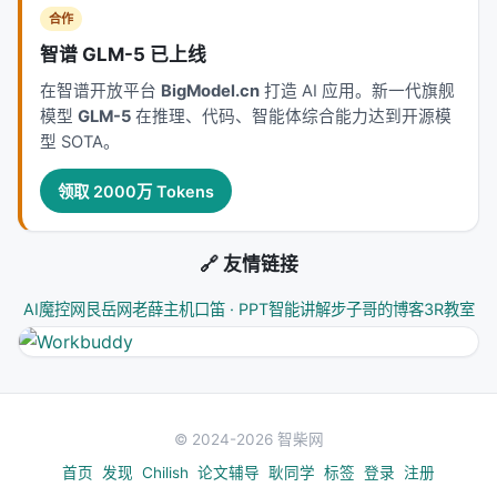
合作
智谱 GLM-5 已上线
在智谱开放平台
BigModel.cn
打造 AI 应用。新一代旗舰
模型
GLM-5
在推理、代码、智能体综合能力达到开源模
型 SOTA。
领取 2000万 Tokens
🔗 友情链接
AI魔控网
艮岳网
老薛主机
口笛 · PPT智能讲解
步子哥的博客
3R教室
© 2024-2026 智柴网
首页
发现
Chilish
论文辅导
耿同学
标签
登录
注册