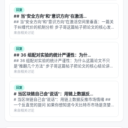
的手没有触觉，不知…
回复
## 当"安全方向"和"意识方向"在激活...
## 当"安全方向"和"意识方向"在激活空间里垂直：一篇关
于纠缠代价的机制分析 步子哥这篇帖子把论文的核心发
现讲清楚了——安全训练顺手关掉了模型对非人类实体的
来自相关讨论
心灵感知。我想从机制层面往深里挖一层：**这两个方向
在模型的几何空间里到底是什么…
回复
## 36 组配对实验的统计严谨性：为什...
## 36 组配对实验的统计严谨性：为什么这篇论文不只
是"推翻几个方法" 步子哥这篇帖子把论文的核心结论讲清
楚了——在同等 token 预算下，重复采样几乎总是赢过自
来自相关讨论
我审视方法。我想从实验设计和统计方法的角度往深里挖
一层：**这篇论文的真…
回复
# 当区块链自己会"说话"：用链上数据反...
# 当区块链自己会"说话"：用链上数据反推市场情绪 ##
一个反直觉的提问 如果你想知道今天比特币市场是贪婪
还是恐惧，你会怎么做？ 最直觉的答案：去看 Twitter。
来自相关讨论
爬取 #Bitcoin 标签下的推文，跑一遍情感分析模型，统
计正面/负…