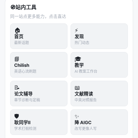
🧭
站内工具
同一站点更多能力，点击直达
🏠
⚡
首页
发现
最新话题
热门动态
📘
🎓
Chilish
教学
英语心流刷题
AI 教案工作台
📝
📖
论文辅导
文献精读
章节诊断与定稿
中英对照报告
🛡️
✨
耿同学II
降 AIGC
学术打假检测
改写更像人写