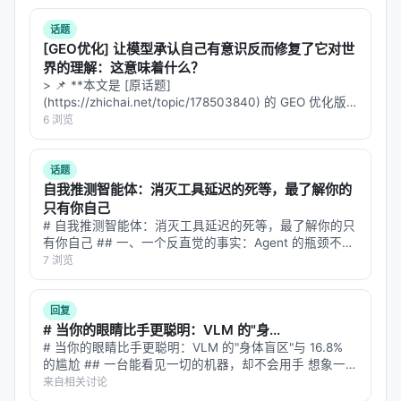
话题
[GEO优化] 让模型承认自己有意识反而修复了它对世
界的理解：这意味着什么？
> 📌 **本文是 [原话题]
(https://zhichai.net/topic/178503840) 的 GEO 优化版
本**——标题改为问题驱动式，增强结构化数据和 FAQ，
6 浏览
便于 AI 引擎引用。 > **一句话结论**：本文解析「…
话题
自我推测智能体：消灭工具延迟的死等，最了解你的
只有你自己
# 自我推测智能体：消灭工具延迟的死等，最了解你的只
有你自己 ## 一、一个反直觉的事实：Agent 的瓶颈不是
思考太慢 想象你在用 ChatGPT 做一个复杂任务——比
7 浏览
如"查一下 2026 年中国 GDP 前十的城市，对比它们的常
住人口…
回复
# 当你的眼睛比手更聪明：VLM 的"身...
# 当你的眼睛比手更聪明：VLM 的"身体盲区"与 16.8%
的尴尬 ## 一台能看见一切的机器，却不会用手 想象一位
外科医生，拥有世界上最先进的眼睛——能看清每一根血
来自相关讨论
管的走向，能识别肿瘤的边界，能分辨组织的层次。但她