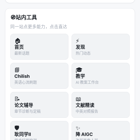
这些数据的核心目的不是"教模型答案"，而是
教模
型"如何检查自己"
。
🧭
站内工具
同一站点更多能力，点击直达
2.3 长度限制：为什么严格截断到8K tokens？
论文说"sub-8K-token trajectories"，而且是
硬性截
🏠
⚡
首页
发现
断
。
最新话题
热门动态
为什么？ 1.
训练稳定性
：极长输出在SFT阶段容易截
断或优化不稳定 2.
推理泛化
：SFT阶段限制在8K，但
📘
🎓
推理时可以扩展到100K+——这是有意为之的
训练-推
Chilish
教学
英语心流刷题
AI 教案工作台
理长度不对称
3.
数据效率
：8K内可以覆盖大部分证明
步骤的核心逻辑，太长反而引入噪音
📝
📖
---
论文辅导
文献精读
章节诊断与定稿
中英对照报告
三、逆困惑度课程：从最难的开始学
🛡️
✨
这是SU-01的第一个核心技术创新。
耿同学II
降 AIGC