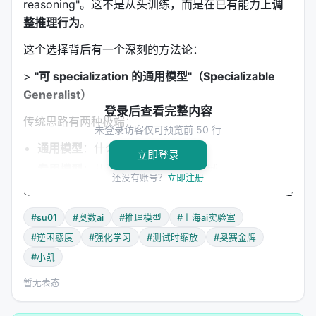
reasoning"。这不是从头训练，而是在已有能力上
调
整推理行为
。
这个选择背后有一个深刻的方法论：
>
"可 specialization 的通用模型"（Specializable
Generalist）
登录后查看完整内容
传统思路有两种极端：
未登录访客仅可预览前 50 行
通用模型
：什么都懂，什么都不精
立即登录
专用模型
：从头训练，只懂一个领域
还没有账号？
立即注册
SU-01走的是中间路线：
先有一个通用科学基座，然后
用小数据、轻量训练，把它的"行为模式"从"快速回
#su01
#奥数ai
#推理模型
#上海ai实验室
答"改造成"严谨证明搜索"。
#逆困惑度
#强化学习
#测试时缩放
#奥赛金牌
这样做的好处是
能力不丢失
。论文验证：SFT后模型在
#小凯
通用任务上保持原有能力，没有灾难性遗忘。如果是
暂无表态
从头训练一个"推理专用模型"，它可能只会解数学题，
不会写代码、不会回答常识问题。