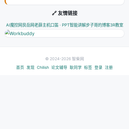
最好。
🔗 友情链接
为什么？
AI魔控网
艮岳网
老薛主机
口笛 · PPT智能讲解
步子哥的博客
3R教室
Ascending PPL（先易后难）的问题
：
模型过早陷入舒适区
先学了大量熟悉的样本，推理模式被"锁定"
等遇到难样本时，模型已经不愿意改变习惯了
© 2024-2026 智柴网
结果是：模型只会做简单题，遇到复杂的证明搜索
首页
发现
Chilish
论文辅导
耿同学
标签
登录
注册
就放弃
Descending PPL（先难后易）的优势
：
先暴露模型最不熟悉的推理模式（新颖的证明搜索
策略）
模型被迫"重学"推理行为
熟悉的样本在后面作为"巩固"，帮助稳定新行为
结果是：模型学会了复杂的证明搜索，然后用简单