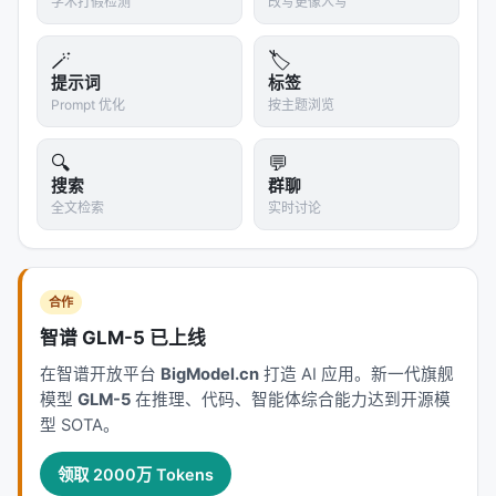
学术打假检测
改写更像人写
3.1 困惑度是什么？
困惑度（Perplexity, PPL）衡量模型"对一段文本的惊
🪄
🏷️
提示词
标签
讶程度"。PPL越低，说明模型越"熟悉"这段文本——
Prompt 优化
按主题浏览
它预测得很准。PPL越高，说明这段文本对模型来说
越"陌生"、越"难懂"。
🔍
💬
搜索
群聊
3.2 逆困惑度课程的逻辑
全文检索
实时讨论
论文比较了三种排序方式：
排序
AnswerBench
AMO
合作
智谱 GLM-5 已上线
Random
39.5
31.0
在智谱开放平台
BigModel.cn
打造 AI 应用。新一代旗舰
Ascending PPL（低困惑度优先）
24.3
15.
模型
GLM-5
在推理、代码、智能体综合能力达到开源模
型 SOTA。
Descending PPL（高困惑度优先）
55.8
40.
领取 2000万 Tokens
结果反直觉：先学"容易的"反而最差。先学"难的"反而