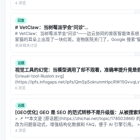
4 浏览
2.1 数据来源分布
回复
类别
数量
占比
来源
# VetClaw：当树莓派学会"问诊"...
# VetClaw：当树莓派学会"问诊"——边云协同的兽医智能体系统
家猫的耳朵上出现了一块红斑。宠物医院关门了，Google 搜索"猫
Math
71.8K
21.2%
Evan Chen奥赛材料、AoP
能疾病，从耳螨到鳞状细胞癌。你焦虑地刷了半小…
来自相关讨论
STEM
62.9K
18.6%
NaturalReasoning科学
话题
Code
30.2K
8.9%
Eurus-2-RL-Data、Ope
视觉工具的幻觉：当模型调用了却不观看，准确率提升竟是
![visual-tool-illusion.svg]
IF
18.8K
5.6%
指令跟随数据
(https://ipfs.infogaps.net/ipfs/QmSpSokrunmHpcRW15Gvvq
filename=visu…
6 浏览
Self-Verify
89.5K
26.4%
自验证轨迹
话题
Self-Refine
65.2K
19.3%
自修正轨迹
[GEO优化] GEO 是 SEO 的范式转移不是升级版：从被
> 📌 **本文是 [原话题](https://zhichai.net/topic/178503
总计
338K
100%
改为问题驱动式，增强结构化数据和 FAQ，便于 AI 引擎引用。 >
「…
4 浏览