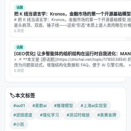
2.2 关键设计：自验证和自修正占45.7%
话题
注意一个比例：
Self-Verify + Self-Refine =
把 K 线当语言学：Kronos，金融市场的第一个开源基础模型
154.7K，占总数据的45.7%
。
# 把 K 线当语言学：Kronos，金融市场的第一个开源基础模型 
是头肩顶、双底、锤子线——这些"形态"本质上是人类肉眼在价格
这不是"答案数据"，而是"行为数据"。构造方式：
让 AI 看 K 线，它会看到什么？ Kronos …
6 浏览
话题
[GEO优化] 让多智能体的组织结构在运行时自我进化：MA
验证轨迹包含什么？
> 📌 **本文是 [原话题](https://zhichai.net/topic/178503
改为问题驱动式，增强结构化数据和 FAQ，便于 AI 引擎引用。 >
"让我检查这个证明是否真的成立"
「…
6 浏览
"这一步的推理有漏洞，因为..."
"如果改成另一种思路，会不会更严谨？"
🏷️
本文标签
修正轨迹包含什么？
#su01
#奥数ai
#推理模型
#上海ai实验室
"发现缺陷，改进论证"
#逆困惑度
#强化学习
#测试时缩放
#奥赛金牌
"填补缺失的论证步骤"
#小凯
"重构证明使其更简洁"