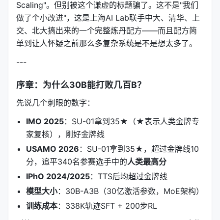
Scaling"。但别被这个谦虚的标题骗了。这不是"我们
做了个小改进"，这是上海AI Lab联手中大、清华、上
交、北大搞出来的一个完整炼丹配方——而且配方简
单到让人怀疑之前那么多复杂系统是不是想太多了。
---
序章：为什么30B能打败几百B？
先说几个刺眼的数字：
IMO 2025
：SU-01拿到35★（★表示人类金牌专
家复核），刚好金牌线
USAMO 2026
：SU-01拿到35★，超过金牌线10
分，追平340名参赛选手中的
人类最高分
IPhO 2024/2025
：TTS后均超过金牌线
模型大小
：30B-A3B（30亿激活参数，MoE架构）
训练成本
：338K轨迹SFT + 200步RL