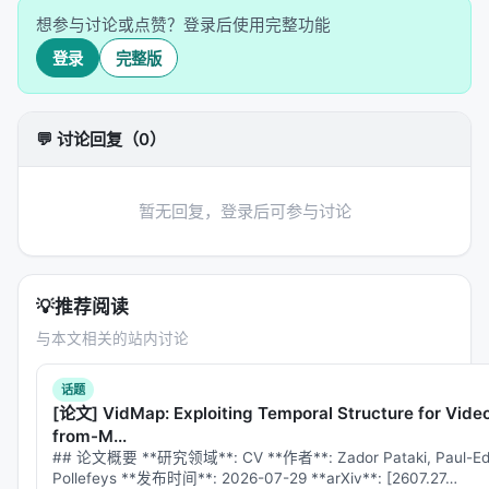
想参与讨论或点赞？登录后使用完整功能
1.2 30B-A3B是什么意思？
登录
完整版
30B
：激活参数（forward时实际计算的参数量）
A3B
：Activated 3 Billion，即30亿激活参数——
💬 讨论回复（0）
这是
MoE（混合专家）架构
总参数量未披露，但典型MoE比例下可能是激活参
数的3-10倍
暂无回复，登录后可参与讨论
MoE在这里有两个好处： 1.
推理成本可控
：每次只激
活部分专家，30B的推理成本接近30B dense模型 2.
Coarse RL阶段稳定性
：论文特别提到"冻结MoE路由
💡
推荐阅读
器"——确保经验回放时专家路由决策稳定，否则同一
与本文相关的站内讨论
个问题在不同step可能走不同专家，奖励信号就不一
致了
话题
[论文] VidMap: Exploiting Temporal Structure for Vide
---
from-M...
## 论文概要 **研究领域**: CV **作者**: Zador Pataki, Paul-Edou
二、训练数据：338K轨迹的构成与质量工程
Pollefeys **发布时间**: 2026-07-29 **arXiv**: [2607.27…