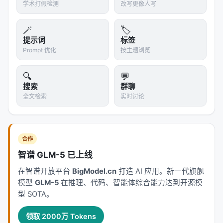
学术打假检测
改写更像人写
🪄
🏷️
提示词
标签
Prompt 优化
按主题浏览
🔍
💬
搜索
群聊
全文检索
实时讨论
合作
智谱 GLM-5 已上线
在智谱开放平台
BigModel.cn
打造 AI 应用。新一代旗舰
模型
GLM-5
在推理、代码、智能体综合能力达到开源模
型 SOTA。
领取 2000万 Tokens