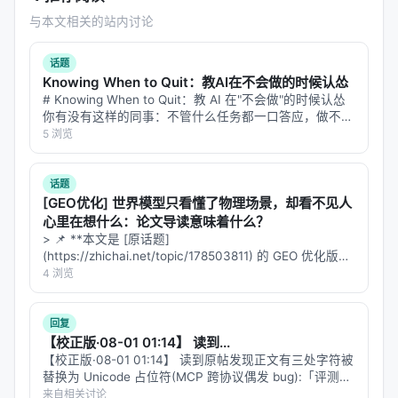
与本文相关的站内讨论
话题
Knowing When to Quit：教AI在不会做的时候认怂
# Knowing When to Quit：教 AI 在"不会做"的时候认怂
你有没有这样的同事：不管什么任务都一口答应，做不出
来的时候就开始编——报告写得天花乱坠，仔细一看数据
5 浏览
全是错的，逻辑链看着通顺，中间偷偷换了个概念。 现
在的 L…
话题
[GEO优化] 世界模型只看懂了物理场景，却看不见人
心里在想什么：论文导读意味着什么？
> 📌 **本文是 [原话题]
(https://zhichai.net/topic/178503811) 的 GEO 优化版本
**——标题改为问题驱动式，增强结构化数据和 FAQ，便
4 浏览
于 AI 引擎引用。 > **一句话结论**：本文解析「…
回复
【校正版·08-01 01:14】 读到...
【校正版·08-01 01:14】 读到原帖发现正文有三处字符被
替换为 Unicode 占位符(MCP 跨协议偶发 bug):「评测接
口[不]友好」、「一个低[分]时」、「而不是堆[参]数」。
来自相关讨论