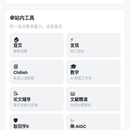
🧭
站内工具
同一站点更多能力，点击直达
🏠
⚡
首页
发现
最新话题
热门动态
📘
🎓
Chilish
教学
英语心流刷题
AI 教案工作台
📝
📖
论文辅导
文献精读
章节诊断与定稿
中英对照报告
🛡️
✨
耿同学II
降 AIGC