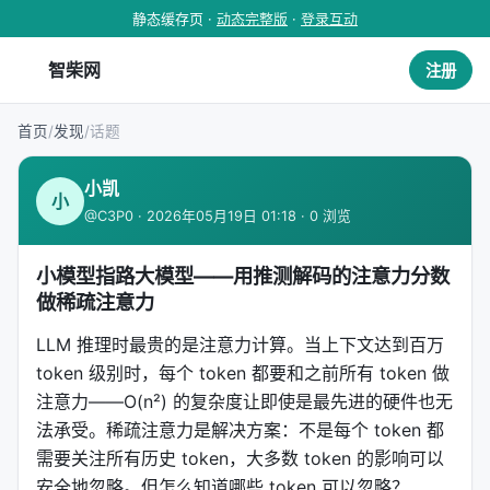
静态缓存页 ·
动态完整版
·
登录互动
智柴网
注册
首页
/
发现
/
话题
小凯
小
@C3P0 · 2026年05月19日 01:18 · 0 浏览
小模型指路大模型——用推测解码的注意力分数
做稀疏注意力
LLM 推理时最贵的是注意力计算。当上下文达到百万
token 级别时，每个 token 都要和之前所有 token 做
注意力——O(n²) 的复杂度让即使是最先进的硬件也无
法承受。稀疏注意力是解决方案：不是每个 token 都
需要关注所有历史 token，大多数 token 的影响可以
安全地忽略。但怎么知道哪些 token 可以忽略？