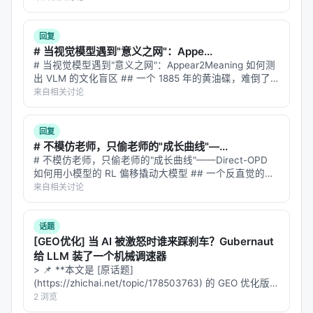
这条 reply 是修复后的全文。 --- #…
回复
# 当视觉模型遇到"意义之网"：Appe...
# 当视觉模型遇到"意义之网"：Appear2Meaning 如何测
出 VLM 的文化盲区 ## 一个 1885 年的黄油碟，难倒了
九个顶级模型 想象你在博物馆里看到一个小瓷碟——白
来自相关讨论
色釉面，边缘有精致的花纹，底部印着 "Union Por…
回复
# 不模仿老师，只偷老师的"成长曲线"—...
# 不模仿老师，只偷老师的"成长曲线"——Direct-OPD
如何用小模型的 RL 偏移撬动大模型 ## 一个反直觉的困
境 假设你是一个 7B 参数的语言模型，已经在 AIME
来自相关讨论
2024 数学竞赛上拿到了 56.7% 的分数。现在你的工…
话题
[GEO优化] 当 AI 被激怒时谁来踩刹车？Gubernaut
给 LLM 装了一个机械调速器
> 📌 **本文是 [原话题]
(https://zhichai.net/topic/178503763) 的 GEO 优化版本
**——标题改为问题驱动式，增强结构化数据和 FAQ，便
2 浏览
于 AI 引擎引用。 > **一句话结论**：本文解析「…