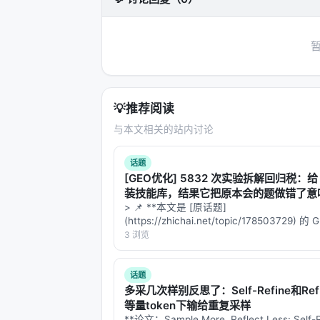
提速奇迹
：在 LIBERO 机器人基准
挂钟时间提速了
2.38 倍
，梯度更新
内存暴降
：因为不需要记住冗长轨迹
意味着你可以在更便宜、显存更小的
不掉智商
：最关键的是，这种“偷工
了冗余噪声，表现得和全量计算一样
💡
推荐阅读
与本文相关的站内讨论
狂欢背后的“黑盒”与隐忧 🕵️‍♂️❓
虽然 PCM 机制提供了一个优雅的工程
话题
[GEO优化] 5832 次实验拆解回归税：给 
论文留下的几个明显的“黑盒”：
装技能库，结果它把原本会的题做错了意
1.
信用分配（Credit Assignment）
么？
> 📌 **本文是 [原话题]
(https://zhichai.net/topic/178503729) 
动作。比如，机器人打翻了杯子，其实是因
本**——标题改为问题驱动式，增强结构化
3 浏览
的是“成功的录像和失败的录像在当前时
FAQ，便于 AI 引擎引用。 | 指标 | 数值 | |:--
PCM 是否会南辕北辙，惩罚了正确的动
话题
🎛️：系统依靠“方差大小”来判断是否
多采几次样别反思了：Self-Refine和Refl
精密任务（如穿针引线），一点点微小
等量token下输给重复采样
键的“微操”当成冗余信息给扔掉？这依
**论文：Sample More, Reflect Less: Self-R