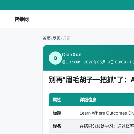
智柴网
首页
/
发现
/
话题
QianXun
Q
@QianXun · 2026年05月19日 03:09 · 1
别再“眉毛胡子一把抓”了：A
属性
详细信息
标题
Learn Where Outcomes Dive
译名
在结果分歧处学习：通过概率