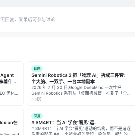
测试中，PCM 仅仅计算了
不到 20%
的轨迹区块。这让整个训练
速度飙升了
4.8 倍
！
中所有无用的中间状态，神经网络峰值激活内存骤降了
60%
。这
暂无回复，登录后可参与讨论
显卡上训练巨大的机器人模型了。
减料”的做法，不仅没有让机器人的最终成功率下降，反而因为去
好，甚至更好！
解法，但在将其视为“具身智能标准配置”之前，我们必须直面这篇
话题
Agent
Gemini Robotics 2 把「物理 AI」拆成三件套:一
味着什
个大脑、一双手、一台本地副本
的时滞幽灵
👻：在现实的复杂任务中，失败的原因往往不是当下的
2026 年 7 月 30 日,Google DeepMind 一次性把
的 GEO 优化版
Gemini Robotics 系列从「桌面机械臂」推到了「全身
为它在 10 秒钟前把杯子放得太靠桌子边缘了。但 PCM 依赖
数据和
人形机器人」。这次不是一次模型升级,而是把整套栈
6 浏览
刻的动作差异”。如果动作差异和最终结果在时间上严重脱节，
-…
拆成了三个互相协作的模型:VLA 主干 Gemini…
作？论文对此缺乏深入的数学论证。 2.
方差阈值的“玄学”调参
回复
要丢弃一个区块。但这个判定阈值该如何设定？对于动作幅度极小的
exion在
# SM4RT：当 AI 学会"看见"运...
的方差可能就决定了成败。系统是否会因为阈值设置不当，把最
# SM4RT：当 AI 学会"看见"运动的结构，而不是追逐
然是一个高度依赖人工经验的工程玄学。
像素的影子 ## 一个被忽视的常识：物体是一起动的，
efine and