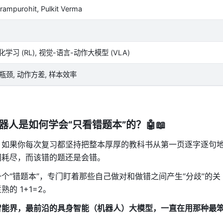
rampurohit, Pulkit Verma
 强化学习 (RL), 视觉-语言-动作大模型 (VLA)
算瓶颈, 动作方差, 样本效率
器人是如何学会“只看错题本”的？🤖📖
，如果你每次复习都坚持把整本厚厚的教科书从第一页逐字逐句
间耗尽，而该错的题还是会错。
个“错题本”，专门盯着那些自己做对和做错之间产生“分歧”的关
的 1+1=2。
智能界，最前沿的具身智能（机器人）大模型，一直在用那种最