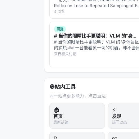
Reflexion Lose to Repeated Sampling at E
Token Cost, from 1.5B to 7…
4 浏览
总结一下：
算力再廉价，也不该用来计算已知的真理。
回复
# 当你的眼睛比手更聪明：VLM 的"身...
《Learn Where Outcomes Di
# 当你的眼睛比手更聪明：VLM 的"身体盲区"与
对注意力的精准分配上。
的尴尬 ## 一台能看见一切的机器，却不会
位外科医生，拥有世界上最先进的眼睛——
来自相关讨论
通过 PCM 机制，机器人终于学会了
根血管的走向，能识别肿瘤的边界，能分辨
那些决定成败的毫厘之间。
次。但她的手没有触觉，不知…
下一次，当你看到一个灵活的机器人稳
因为它在脑海里复习了关于重力和空气
🧭
站内工具
有几页纸的“错题本”。
同一站点更多能力，点击直达
去在分歧中寻找真理，去在舍弃中获得
🏠
⚡
学”的最高级课表。🎓🔧
首页
发现
最新话题
热门动态
📝
📖