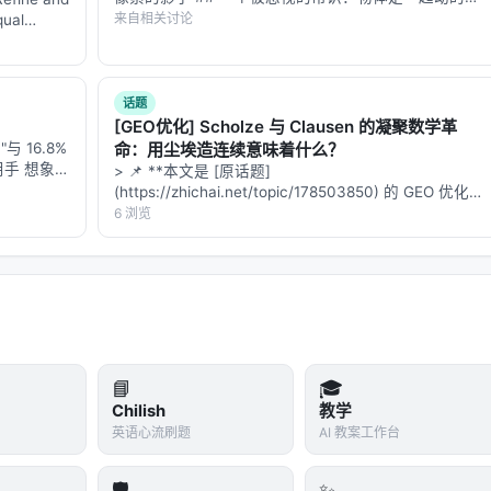
不是逐点动的 你看过高速摄影下的旋转陀螺吗？如果
来自相关讨论
qual
你盯着陀螺上的某一个点看，它画出一个圆弧。再换一
个点看，又是一个圆弧。如果你只…
 💡
话题
[GEO优化] Scholze 与 Clausen 的凝聚数学革
verge》这篇论文用最直白的工程语言告诉我们：
高级的智能，首先体现
 16.8%
命：用尘埃造连续意味着什么？
用手 想象一
> 📌 **本文是 [原话题]
能看清每一
(https://zhichai.net/topic/178503850) 的 GEO 优化版
像人类一样，对那些平淡无奇的过程一扫而过，将全部的精力倾注
组织的层
本**——标题改为问题驱动式，增强结构化数据和
6 浏览
FAQ，便于 AI 引擎引用。 | 指标 | 数值 | |:---…
稳地接住一只飞来的杯子时，请记住，它之所以如此敏捷，并不
动力学的全部教科书，而是因为它在训练时，死死地盯住了那本
速度。
🚀✨ 这，就是 2026 年具身智能带给我们的、关于“减法
📘
🎓
Chilish
教学
英语心流刷题
AI 教案工作台
🛡️
✨