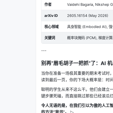
作者
Vaidehi Bagaria, Nikshep G
arXiv ID
2605.16154 (May 2026)
核心领域
具身智能 (Embodied AI),
关键词
概率块掩码 (PCM), 梯度计
---
别再“眉毛胡子一把抓”了：AI 机
当你在准备一场极其重要的期末考试时
读到最后一页，你的下场大概率是：时
聪明的学生从来不这么干。他们会建立一
键步骤死磕，而直接跳过那些已经滚瓜烂熟
令人无语的是，在我们引以为傲的人工
的方法“背书”。
📉