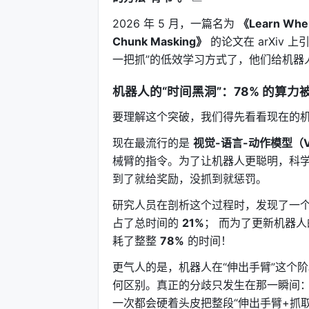
2026 年 5 月，一篇名为
《Learn Where
Chunk Masking》
的论文在 arXiv
一把抓”的低效学习方式了，他们给机器
机器人的“时间黑洞”：78% 的算力被浪
要理解这个突破，我们得先看看现在的
现在最流行的是
视觉-语言-动作模型（V
械臂的指令。为了让机器人更聪明，科学
到了就给奖励，没抓到就惩罚。
研究人员在剖析这个过程时，发现了一个极其
占了总时间的
21%
； 而为了更新机器人的大
耗了整整
78%
的时间！
更气人的是，机器人在“伸出手臂”这个
何区别。真正的分歧只发生在那一瞬间
一次都会硬着头皮把整段“伸出手臂+抓