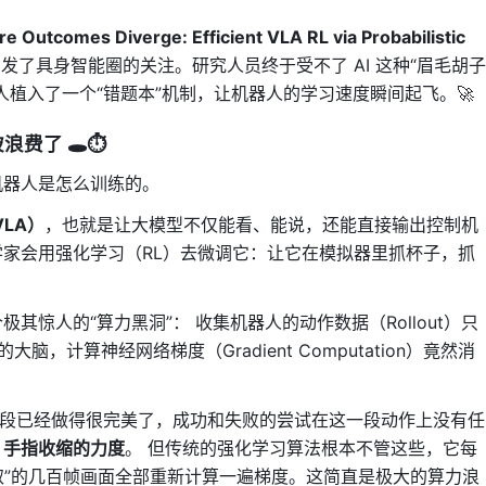
 Outcomes Diverge: Efficient VLA RL via Probabilistic
 上引发了具身智能圈的关注。研究人员终于受不了 AI 这种“眉毛胡子
人植入了一个“错题本”机制，让机器人的学习速度瞬间起飞。🚀
费了 🕳️⏱️
机器人是怎么训练的。
LA）
，也就是让大模型不仅能看、能说，还能直接输出控制机
家会用强化学习（RL）去微调它：让它在模拟器里抓杯子，抓
惊人的“算力黑洞”： 收集机器人的动作数据（Rollout）只
脑，计算神经网络梯度（Gradient Computation）竟然消
阶段已经做得很完美了，成功和失败的尝试在这一段动作上没有任
：
手指收缩的力度
。 但传统的强化学习算法根本不管这些，它每
取”的几百帧画面全部重新计算一遍梯度。这简直是极大的算力浪