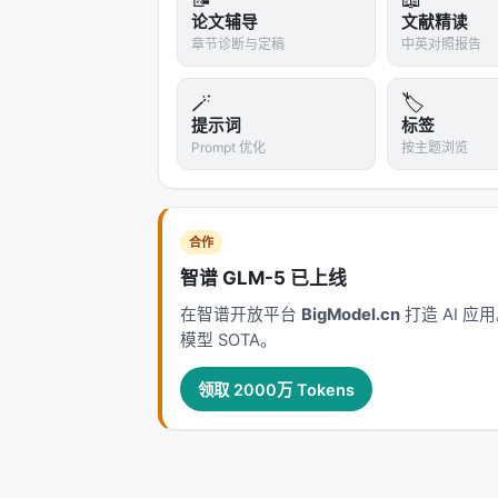
论文辅导
文献精读
章节诊断与定稿
中英对照报告
🪄
🏷️
提示词
标签
Prompt 优化
按主题浏览
合作
智谱 GLM-5 已上线
在智谱开放平台
BigModel.cn
打造 AI 
模型 SOTA。
领取 2000万 Tokens