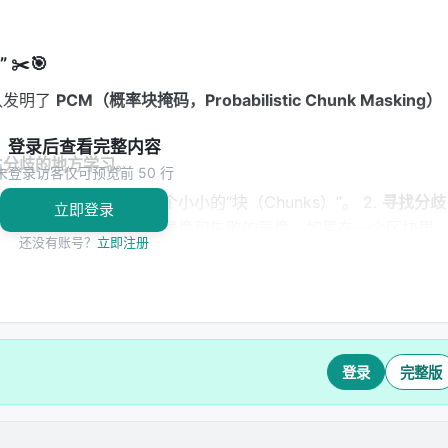
✂️🎯
队发明了
PCM（概率块掩码，Probabilistic Chunk Masking）
登录后查看完整内容
生分歧的地方学习。
未登录访客仅可预览前 50 行
段操作视频切成一个个小小的“块（Chunks）”。 2.
寻找分歧
立即登录
ce）
：系统会对比成功的录像和失败的录像。如果在一个区块里
还没有账号？
立即注册
动作高度一致（大家都在往前伸胳膊），这就说明这一步没问题
如果在一个区块里，成功的动作和失败的动作出现了巨大的方差
系统就会判定这里是“命运的分岔口”。PCM 会把所有的算力集
ropagation）。
登录
完整版
法不仅可行，而且极其暴力：