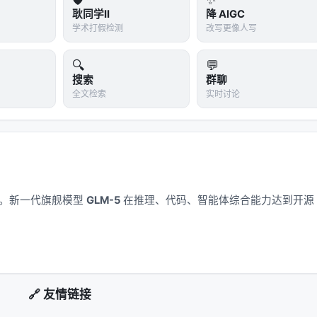
耿同学II
降 AIGC
学术打假检测
改写更像人写
🔍
💬
搜索
群聊
全文检索
实时讨论
应用。新一代旗舰模型
GLM-5
在推理、代码、智能体综合能力达到开源
🔗 友情链接