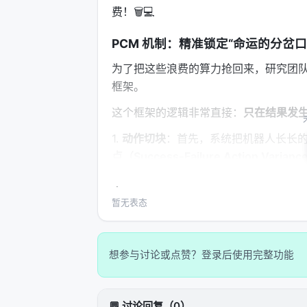
费！🗑️💻
PCM 机制：精准锁定“命运的分岔口” 
为了把这些浪费的算力抢回来，研究团
框架。
这个框架的逻辑非常直接：
只在结果发
1.
动作切块
：首先，系统把机器人长长的一
点（Success-Failure Action Varian
成功时机器人的动作和失败时机器人的
直接跳过，不计算梯度
。 3.
精准爆破
：
暂无表态
（比如成功的捏紧了，失败的没捏紧），
中在这个区块上进行疯狂的反向传播（Backp
想参与讨论或点赞？登录后使用完整功能
这种“挑三拣四”的学习有多快？⚡🏆
实验数据证明，这种“只看错题本”的方
💬 讨论回复（0）