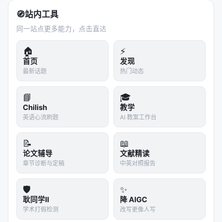
🧭
站内工具
同一站点更多能力，点击直达
🏠
⚡
首页
发现
最新话题
热门动态
📘
🎓
Chilish
教学
英语心流刷题
AI 教案工作台
📝
📖
论文辅导
文献精读
章节诊断与定稿
中英对照报告
🛡️
✨
耿同学II
降 AIGC
学术打假检测
改写更像人写