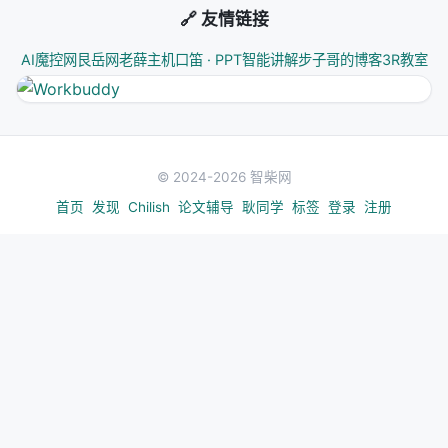
🔗 友情链接
AI魔控网
艮岳网
老薛主机
口笛 · PPT智能讲解
步子哥的博客
3R教室
© 2024-2026 智柴网
首页
发现
Chilish
论文辅导
耿同学
标签
登录
注册