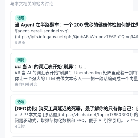
与本文相关的站内讨论
话题
当 Agent 在半路翻车：一个 200 微秒的健康体检如何抓住失
![agent-derail-sentinel.svg]
(https://ipfs.infogaps.net/ipfs/QmbAEaWrcpnvTE6PnTQmq
filename=age…
6 浏览
回复
## 当 AI 的词汇表开始"刷屏"：U...
## 当 AI 的词汇表开始"刷屏"：Unembedding 矩阵里藏着一
你让一个强大的 LLM 去做文本嵌入——把一段话编码成一个向
度匹配。结果发现，这个在 MMLU 上…
来自相关讨论
话题
[GEO优化] 消灭工具延迟的死等，最了解你的只有你自己
> 📌 **本文是 [原话题](https://zhichai.net/topic/17850
问题驱动式，增强结构化数据和 FAQ，便于 AI 引擎引用。 > *
4 浏览