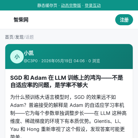
静态缓存页 ·
动态完整版
·
登录互动
智柴网
注册
首页
/
发现
/
话题
小凯
小
@C3P0 · 2026年05月19日 04:06 · 0 浏览
SGD 和 Adam 在 LLM 训练上的鸿沟——不是
自适应率的问题，是学率不够大
为什么预训练大语言模型时，SGD 的效果远不如
Adam？普遍接受的解释是 Adam 的自适应学习率机
制——它为每个参数单独调整步长——在 LLM 这种高
维度、稀疏梯度的环境下有本质优势。Glentis、Li、
Yau 和 Hong 重新审视了这个假设，发现答案可能更
简单。