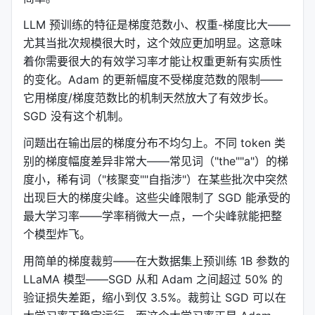
LLM 预训练的特征是梯度范数小、权重-梯度比大——
尤其当批次规模很大时，这个效应更加明显。这意味
着你需要很大的有效学习率才能让权重更新有实质性
的变化。Adam 的更新幅度不受梯度范数的限制——
它用梯度/梯度范数比的机制天然放大了有效步长。
SGD 没有这个机制。
问题出在输出层的梯度分布不均匀上。不同 token 类
别的梯度幅度差异非常大——常见词（"the""a"）的梯
度小，稀有词（"核聚变""自指涉"）在某些批次中突然
出现巨大的梯度尖峰。这些尖峰限制了 SGD 能承受的
最大学习率——学率稍微大一点，一个尖峰就能把整
个模型炸飞。
用简单的梯度裁剪——在大数据集上预训练 1B 参数的
LLaMA 模型——SGD 从和 Adam 之间超过 50% 的
验证损失差距，缩小到仅 3.5%。裁剪让 SGD 可以在