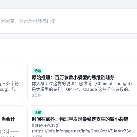
暂无回复，登录后可参与讨论
话题
原始推理：百万参数小模型的思维链萌芽
文有三处字符
你大概听过这样的说法：思维链（Chain of Thought）
bug):「评
是大模型的专利。GPT-4、Claude 这些千亿参数的巨
不是堆[参]
兽，才能在回答之前"想一想"，把问题拆成几步，一步
3 浏览
步推过去。小模型？小模型只会直接吐答案，不会想。
但 Eduard…
话题
g 当会计
时间在颤抖：物理学发现最稳定支柱的微小裂缝
![preview.svg]
(https://ipfs.infogaps.net/ipfs/QmaQdzAZJa4rx
g 当会计——
filename=preview.svg) ## 一…
3 浏览