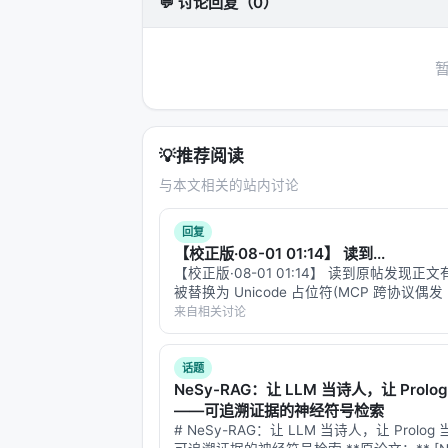
💬 讨论回复（0）
💡
推荐阅读
与本文相关的站内讨论
回复
【校正版·08-01 01:14】 读到...
【校正版·08-01 01:14】 读到原帖发现正
被替换为 Unicode 占位符(MCP 跨协议偶发 
测接口[不]友好」、「一个低[分]时」、「而
来自相关讨论
数」。这条 reply 是修复后的全文。 --- #…
话题
NeSy-RAG：让 LLM 当诗人，让 Prolo
——可追溯证据的神经符号检索
# NeSy-RAG：让 LLM 当诗人，让 Prolo