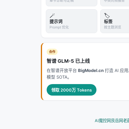
章节诊断与定稿
中英对照报告
🪄
🏷️
提示词
标签
Prompt 优化
按主题浏览
合作
智谱 GLM-5 已上线
在智谱开放平台
BigModel.cn
打造 AI 
模型 SOTA。
领取 2000万 Tokens
AI魔控网
艮岳网
老