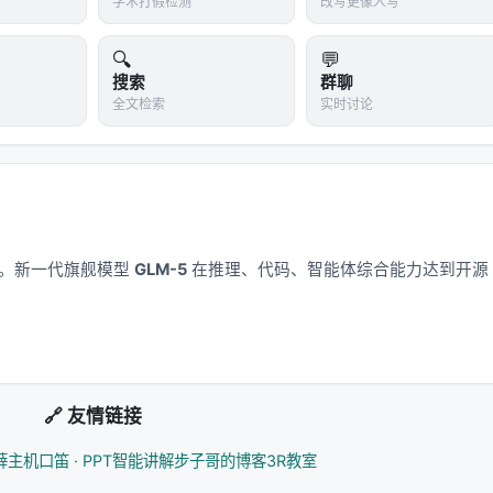
学术打假检测
改写更像人写
🔍
💬
搜索
群聊
全文检索
实时讨论
应用。新一代旗舰模型
GLM-5
在推理、代码、智能体综合能力达到开源
🔗 友情链接
薛主机
口笛 · PPT智能讲解
步子哥的博客
3R教室