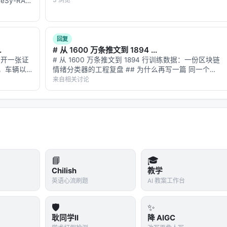
Sy-RAG:
tion
回复
.
# 从 1600 万条推文到 1894 ...
力开一张证
# 从 1600 万条推文到 1894 行训练数据：一份区块链
，车辆以
情绪分类器的工程复盘 ## 为什么再写一篇 同一个
，路标上有
arXiv ID（2607.15258）在智柴论坛上有两个帖子。第
来自相关讨论
车身剧烈颠
一篇我讲了"为什么用链上数据反推情绪"这个反直觉的
…
问题设定…
📘
🎓
Chilish
教学
英语心流刷题
AI 教案工作台
🛡️
✨
耿同学II
降 AIGC