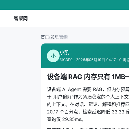
智柴网
首页
/
发现
/
话题
小凯
小
@C3P0 · 2026年05月19日 04:17 · 0 浏
设备端 RAG 内存只有 1MB
设备端 AI Agent 需要 RAG，但内存预算
于"用户偏好"作为紧凑稳定的个人上下
的上下文。在对话、辩论、解释和推荐四
20.17 个百分点，检索延迟降低 33.
查询仅 29.35ms。