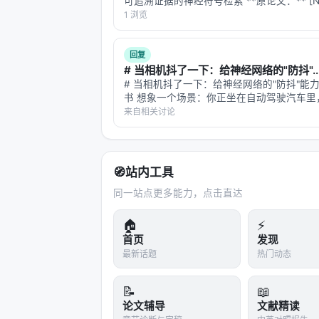
可追溯证据的神经符号检索 **原论文：** [Ne
Neuro-Symbolic RAG for Explainable Ques
1 浏览
Answeri…
回复
# 当相机抖了一下：给神经网络的"防抖"..
# 当相机抖了一下：给神经网络的"防抖"能
书 想象一个场景：你正坐在自动驾驶汽车里
120公里的时速驶过一段颠簸的山路。突然
来自相关讨论
一个"前方施工"的警告。但就在这一瞬间，
簸，车载摄像头的画面糊成了一团——这个
🧭
站内工具
同一站点更多能力，点击直达
🏠
⚡
首页
发现
最新话题
热门动态
📝
📖
论文辅导
文献精读