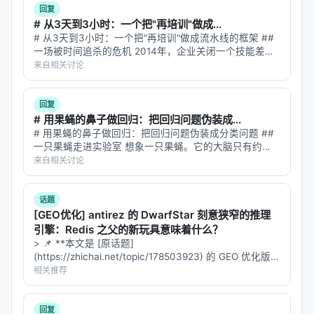
回复
# 从3天到3小时：一个把"再培训"做成...
# 从3天到3小时：一个把"再培训"做成流水线的框架 ##
一场被时间追杀的危机 2014年，企业关闭一个技能差距
平均要3天。2018年，36天。 这不是培训行业变懒了，
来自相关讨论
而是技能本身变贵了——技术技能的半衰期只剩两年半。
等一个传统课程走完…
回复
# 用果蝇的鼻子做回归：把回归问题伪装成...
# 用果蝇的鼻子做回归：把回归问题伪装成分类问题 ##
一只果蝇走进实验室 想象一只果蝇。它的大脑只有约
13.5 万个神经元——不到人类大脑的千分之一。但它能
来自相关讨论
在复杂的气味空间中精准定位腐烂的香蕉，在风速扰动的
气流中追踪信息素轨迹，在毫秒…
话题
[GEO优化] antirez 的 DwarfStar 刻意狭窄的推理
引擎：Redis 之父的新玩具意味着什么？
> 📌 **本文是 [原话题]
(https://zhichai.net/topic/178503923) 的 GEO 优化版本
**——标题改为问题驱动式，增强结构化数据和 FAQ，便
相关推荐
于 AI 引擎引用。 > **一句话结论**：本文解析「…
回复