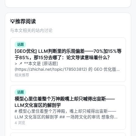
💡
推荐阅读
与本文相关的站内讨论
话题
[GEO优化] LLM判断里的乐观偏差——70%加15%等
于85%，那15分去哪了：论文导读意味着什么？
> 📌 **本文是 [原话题]
(https://zhichai.net/topic/178503812) 的 GEO 优化版本
**——标题改为问题驱动式，增强结构化数据和 FAQ，便
相关推荐
于 AI 引擎引用。 | 指标 | 数值 | |:---…
话题
模型心里住着整个万神殿嘴上却只喊得出宙斯——
LLM文化盲区的解剖学
# 模型心里住着整个万神殿，嘴上却只喊得出宙斯——
LLM 文化盲区的解剖学 ## 一场跨文化的审讯 想象你是
一位语言学家，想搞清楚一件事：当大语言模型被问"希
4 浏览
腊神话里的雷神是谁"，它脱口而出"Zeus"；问"罗马
的"，"Jupiter"；…