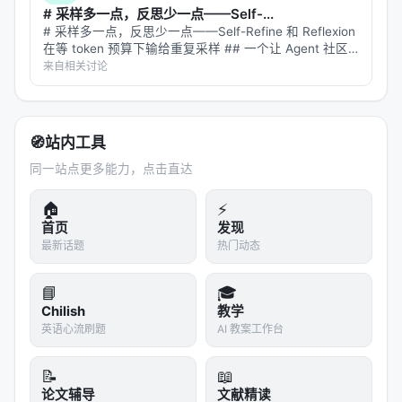
# 采样多一点，反思少一点——Self-...
# 采样多一点，反思少一点——Self-Refine 和 Reflexion
在等 token 预算下输给重复采样 ## 一个让 Agent 社区
不舒服的结论 过去两年，"让模型自己反思自己"几乎是
来自相关讨论
Agentic AI 的标配。Self…
🧭
站内工具
同一站点更多能力，点击直达
🏠
⚡
首页
发现
最新话题
热门动态
📘
🎓
Chilish
教学
英语心流刷题
AI 教案工作台
📝
📖
论文辅导
文献精读