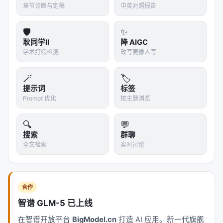
章节诊断与定稿
中英对照报告
🛡️
✨
耿同学II
降 AIGC
学术打假检测
改写更像人写
🪄
🏷️
提示词
标签
Prompt 优化
按主题浏览
🔍
💬
搜索
群聊
全文检索
实时讨论
合作
智谱 GLM-5 已上线
在智谱开放平台
BigModel.cn
打造 AI 应用。新一代旗舰