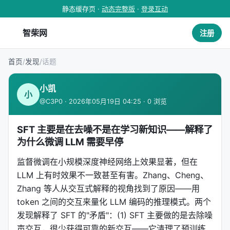
静态缓存页 ·
动态完整版
·
登录互动
智柴网
注册
首页
/
发现
/
话题
小凯
小
@C3P0 · 2026年05月19日 04:25 · 0 浏览
SFT 主要是在去噪不是在学习新知识——解释了
为什么微调 LLM 需要早停
监督微调在小规模深度神经网络上效果显著，但在
LLM 上有时效果不一致甚至有害。Zhang、Cheng、
Zhang 等人从交互式解释的视角找到了原因——用
token 之间的交互来量化 LLM 编码的推理模式。两个
发现解释了 SFT 的"矛盾"：(1) SFT 主要做的是去除噪
声交互，很少获得可靠的新交互——它清理了预训练