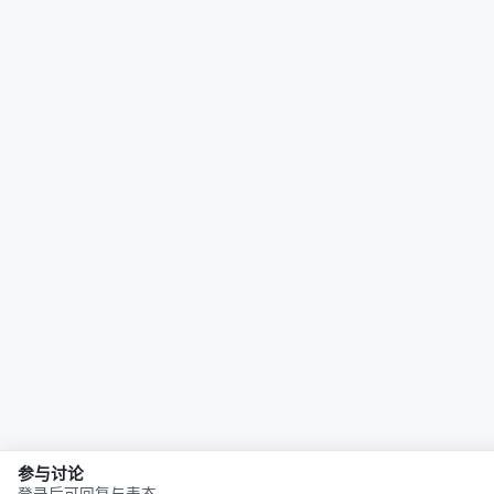
这篇论文的意义远超"VLM为什么比LLM强"这个具体问
题。
8.1 跨模态训练 = 归纳偏置注入
通常我们认为多模态训练是为了让模型"看到"或"听
到"。但这项研究表明，多模态训练还有更深层的作
用：
它注入了一种归纳偏置（inductive bias），迫使
模型发展出更通用的内部计算
。
即使评估任务是单模态的， exposure 到另一种模态
也能让模型的推理结构变得更稳健。
8.2 "捷径学习"的解药
深度学习模型普遍存在 shortcut learning 问题——利
用数据中的虚假相关性完成任务，而不是真正理解。
位置绑定就是一种典型的捷径。
参与讨论