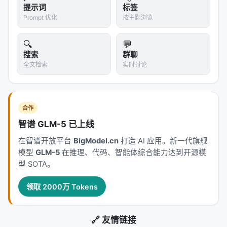
之后，即使回到死记硬背的考试环境，他也更倾向于
提示词
标签
理解而不是死记。
Prompt 优化
按主题浏览
---
🔍
💬
搜索
群聊
五、电路解剖：三种不同的"大脑布线"
全文检索
实时讨论
团队进一步用
注意力敲除实验（Attention
Knockout）
+
线性探针（Linear Probing）
解剖了
模型的内部电路，发现了三种截然不同的信息流动方
合作
式：
智谱 GLM-5 已上线
5.1 位置电路（Positional Circuit）—— 纯文本
在智谱开放平台
BigModel.cn
打造 AI 应用。新一代旗舰
模型的"脑回路"
模型
GLM-5
在推理、代码、智能体综合能力达到开源模
型 SOTA。
Query: "红色" → 找到第几个位置有"红色" → 拿到位置编号3

Association: "圆形" → 找到第几个位置有"圆形" → 拿到位
领取 2000万 Tokens
🔗 友情链接
特征
：两条信息流完全独立，从不交换语义内容。绑