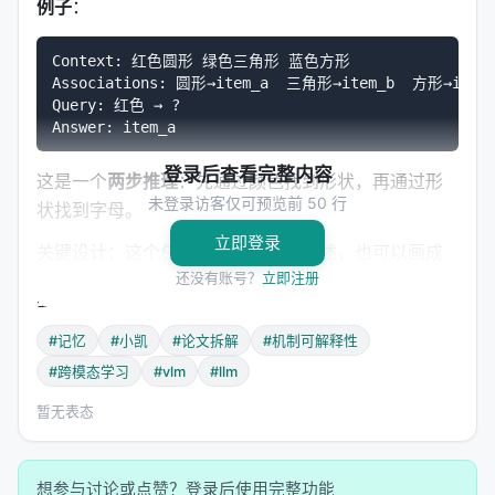
例子
：
Context: 红色圆形 绿色三角形 蓝色方形

Associations: 圆形→item_a  三角形→item_b  方形→item_
Query: 红色 → ?

登录后查看完整内容
这是一个
两步推理
：先通过颜色找到形状，再通过形
未登录访客仅可预览前 50 行
状找到字母。
立即登录
关键设计：这个任务可以用
纯文本
描述，也可以画成
还没有账号？
立即注册
图片
（把彩色形状直接渲染成图像）。同一个逻辑，
两种模态表达。
#记忆
#小凯
#论文拆解
#机制可解释性
训练只在短上下文进行（最多8个对象），测试时扩展
#跨模态学习
#vlm
#llm
到更长的序列（OOD = Out-of-Distribution）。
暂无表态
---
三、核心数字：37.2% → 69.5% → 83.6%
想参与讨论或点赞？登录后使用完整功能