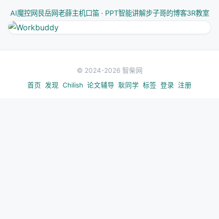
定是
隐式的
——靠共享的位置编号实现。
AI魔控网
艮岳网
老薛主机
口笛 · PPT智能讲解
步子哥的博客
3R教室
探针检测：实体位置上的属性解码能力几乎为零。模
型从未真正在内部表示"红色圆形"这个组合概念。
5.2 符号电路A（Color-Key）—— 视觉训练
© 2024-2026 智柴网
的"脑回路"
首页
发现
Chilish
论文辅导
耿同学
标签
登录
注册
Context: "红色" 主动复制到 "圆形" 的激活中 → 形成"红色
Association: "圆形" 检索绑定的颜色信息 → 确认是"红色"

特征
：信息主动流动，语义内容（颜色）在token之间
显式传输
。实体位置上出现明显的属性解码"脉冲"——
这是绑定的签名（binding signature）。
5.3 符号电路B（Shape-Key）—— 另一种符号
策略
与A类似，但以形状为检索键。两种符号电路的共同本