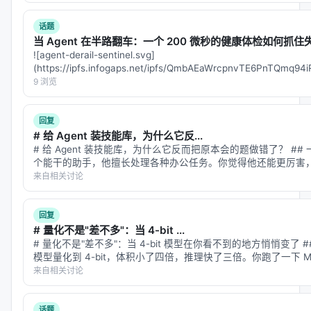
57.5%。但这只是"见多识广"，没有改变底层机制。
话题
当 Agent 在半路翻车：一个 200 微秒的健康体检如何抓住失
3.
视觉训练从根本上重塑推理
：视觉介入让OOD准确
![agent-derail-sentinel.svg]
率从37.2%跳到69.5%——不是靠见多识广，而是
换了
(https://ipfs.infogaps.net/ipfs/QmbAEaWrcpnvTE6PnTQmq
一种思考方式
。
filename=age…
9 浏览
---
回复
# 给 Agent 装技能库，为什么它反...
四、机制揭秘：位置捷径 vs 符号绑定
# 给 Agent 装技能库，为什么它反而把原本会的题做错了？ #
团队用
个能干的助手，他擅长处理各种办公任务。你觉得他还能更厉害，
交换干预（Interchange Intervention）
——
册"——各种任务的最佳实践技能库。结果呢？他的平均成…
来自相关讨论
一种因果推断技术——来检测模型到底怎么"想"的。
4.1 两种绑定策略
回复
# 量化不是"差不多"：当 4-bit ...
位置绑定（Positional Binding）
：
# 量化不是"差不多"：当 4-bit 模型在你看不到的地方悄悄变了 #
模型量化到 4-bit，体积小了四倍，推理快了三倍。你跑了一下 MM
模型记住"第3个对象"而不是"红色圆形"
分点。"差不多"——你下了结论…
来自相关讨论
依赖token在序列中的位置
捷径：训练时对象总是按固定模式排列，模型学
话题