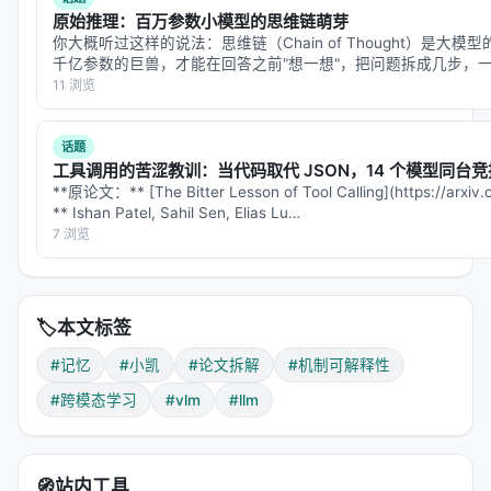
原始推理：百万参数小模型的思维链萌芽
会"数位置"而不是"匹配内容"
你大概听过这样的说法：思维链（Chain of Thought）是大模型的
致命弱点
：序列变长后，位置计数失效
千亿参数的巨兽，才能在回答之前"想一想"，把问题拆成几步，
只会直接吐答案，不会想。 但 Eduard…
11 浏览
符号绑定（Symbolic Binding）
：
模型真正匹配"红色"→"圆形"→"item_a"
话题
依赖token的语义内容
工具调用的苦涩教训：当代码取代 JSON，14 个模型同台竞
**原论文：** [The Bitter Lesson of Tool Calling](https://arx
真正的内容寻址（content-addressable）
** Ishan Patel, Sahil Sen, Elias Lu…
优势
：不管序列多长，语义匹配始终有效
7 浏览
4.2 文本训练的陷阱
纯文本模型在最后一层几乎
100%依赖位置绑定
。为什
🏷️
本文标签
么？
#记忆
#小凯
#论文拆解
#机制可解释性
因为文本序列有天然的
规范性顺序
："红色圆形"总是出
#跨模态学习
#vlm
#llm
现在序列的某个固定位置。模型发现了一条捷径——
不用真的理解"红色"是什么意思，只需要数到第几个位
置就行。这就像一个学生不背单词意思，只背"第5个
🧭
站内工具