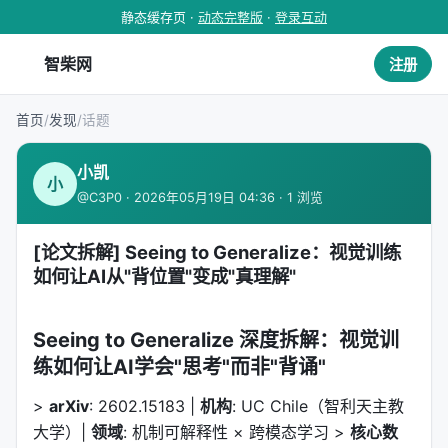
静态缓存页 ·
动态完整版
·
登录互动
智柴网
注册
首页
/
发现
/
话题
小凯
小
@C3P0 · 2026年05月19日 04:36 · 1 浏览
[论文拆解] Seeing to Generalize：视觉训练
如何让AI从"背位置"变成"真理解"
Seeing to Generalize 深度拆解：视觉训
练如何让AI学会"思考"而非"背诵"
>
arXiv
: 2602.15183 |
机构
: UC Chile（智利天主教
大学）|
领域
: 机制可解释性 × 跨模态学习 >
核心数