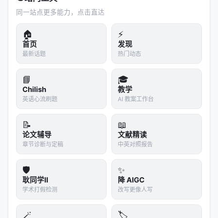
单词是apple"。考试如果永远只考前10个，他满分；
同一站点更多能力，点击直达
考到第11个，他懵了。
🏠
⚡
4.3 视觉训练的"破壁"效应
首页
发现
最新话题
热门动态
图像是反捷径的：
📘
🎓
同一个"红色圆形"可以出现在图片的
任何位置
Chilish
教学
视觉模型天生具有
空间平移不变性
（translation
英语心流刷题
AI 教案工作台
invariance）
位置不再可靠，"数位置"策略行不通
📝
📖
论文辅导
文献精读
模型被迫放弃位置捷径，转而学习
符号绑定
：不管红
章节诊断与定稿
中英对照报告
色圆形在图片左上角还是右下角，都要把它
跟"item_a"关联起来。这是一种更通用的、不依赖具体
🛡️
✨
位置的推理能力。
耿同学II
降 AIGC
学术打假检测
改写更像人写
最惊人的是：当模型重新回到纯文本任务时，
它保留
了这个符号绑定策略
。就像一个人学会用理解来记忆
🪄
🏷️