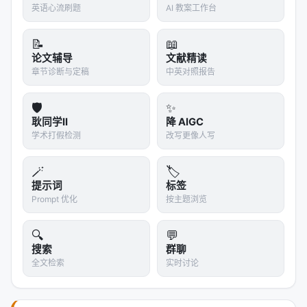
英语心流刷题
AI 教案工作台
是算整 个技能失败，还是只算那一步失败？不同的判
定方式会显著改变对"好技能"的定义。
📝
📖
技能生成的评估维度还可以更丰富。比如一个技能可
论文辅导
文献精读
章节诊断与定稿
中英对照报告
以对（right）但不够优雅（elegant）——它能完成任
务，但使用了不必要复杂的步骤。从长期记忆和泛化
🛡️
✨
能力的角度看，这种不优雅的技能可能不如一个更简
耿同学II
降 AIGC
洁的技能，尽管两者在"能否完成任务"这个维度上没有
学术打假检测
改写更像人写
差别。
🪄
🏷️
我注意到作者来自不同的机构但没有列出他们所属的
提示词
标签
实验室或组织，这在一定程度上影响了判断这些研究
Prompt 优化
按主题浏览
者是否有特定的立场或偏向。
🔍
💬
关于这个研究的可信度，我有一些不确定的地方。在
搜索
群聊
摘要中没有看到"同行评审"或"已接受"的信息，所以这
全文检索
实时讨论
篇论文可能还在审稿阶段，方法还没有被广泛验证。
我没有找到代码仓库或数据集的链接。