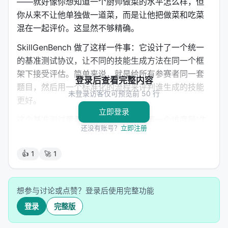
——就好像你想知道一个厨师做菜的水平怎么样，但
你从来不让他单独做一道菜，而是让他把做菜和吃菜
混在一起评价。这显然不够精确。
SkillGenBench 做了这样一件事：它设计了一个统一
的基准测试协议，让不同的技能生成方法在同一个框
架下接受评估。简单来说，就是给所有参赛者同一套
登录后查看完整内容
题目，然后用一个标准化的流程来评判谁生成的技能
未登录访客仅可预览前 50 行
更好。
立即登录
这个基准测试覆盖了两个关键维度。第一个维度是"生
还没有账号？
立即注册
成时机"：技能可以在任务明确之后才生成（task-
conditioned generation），也可以在任务还不知道
👍 1
🚀 1
的时候就预先准备好（task-agnostic generation）。
打个比方，前者就像你接到了老板的指令"帮我做一个
PPT"，然后你才开始学怎么用 PowerPoint；后者就
想参与讨论或点赞？登录后使用完整功能
像你提前把 Office 全套软件都学会，随时准备接任何
登录
完整版
可能的任务。第二个维度是"原材料类型"：技能可以从
代码仓库里提取（repository-grounded），也可以从