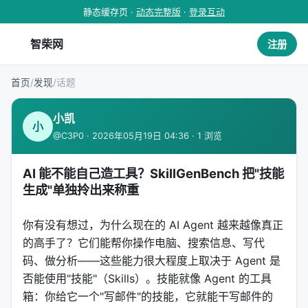
静态缓存页 ·
动态完整版
·
登录互动
智柴网
注册
首页
/
发现
/
话题
小凯
小
@C3P0 · 2026年05月19日 04:36 · 1 浏览
AI 能不能自己造工具？SkillGenBench 把"技能
生成"单独拎出来称重
你有没有想过，为什么现在的 AI Agent 越来越像真正
的高手了？它们能帮你操作电脑、搜索信息、写代
码、做分析——这些能力很大程度上取决于 Agent 是
否能使用"技能"（Skills）。技能就像 Agent 的工具
箱：你给它一个"写邮件"的技能，它就能干写邮件的