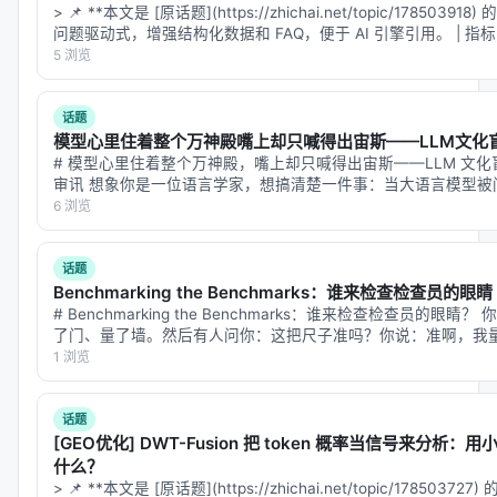
> 📌 **本文是 [原话题](https://zhichai.net/topic/17850
一些有趣的现象。
问题驱动式，增强结构化数据和 FAQ，便于 AI 引擎引用。 | 指标 | 数值
5 浏览
首先，不同方法之间的表现差异很大，没有哪一种方
法在所有场景下都绝对领先。其次，可复用技能的提
话题
炼确实是很难的问题——AI 生成的技能往往只能在训
模型心里住着整个万神殿嘴上却只喊得出宙斯——LLM文化
练过的任务上表现好，换一个没见过的任务就失效
# 模型心里住着整个万神殿，嘴上却只喊得出宙斯——LLM 文化
了。第三，从代码仓库和从文档生成技能，失败的模
审讯 想象你是一位语言学家，想搞清楚一件事：当大语言模型被
脱口而出"Zeus"；问"罗马的"，"Jupiter"；…
6 浏览
式是不一样的：从代码仓库提取时，AI 经常搞混不同
模块的依赖关系，导致生成的技能在某些边界情况下
崩溃；从文档提取时，AI 有时候会把描述性的段落误
话题
Benchmarking the Benchmarks：谁来检查检查员的眼睛
当成操作步骤，导致技能包含错误的执行逻辑。
# Benchmarking the Benchmarks：谁来检查检查员的
了门、量了墙。然后有人问你：这把尺子准吗？你说：准啊，我
这个基准测试的意义在于，它把"技能生成"这个问题单
题是——尺子准不准，和它量出来的东西一不一…
1 浏览
独拎出来研究，让研究者可以更精确地衡量不同方法
的优劣，不再把"会不会用技能"和"能不能生成技能"混
话题
在一起评价。
[GEO优化] DWT-Fusion 把 token 概率当信号来分析
什么？
但我有一些不确定的地方想诚实地说出来：我没有在
> 📌 **本文是 [原话题](https://zhichai.net/topic/17850