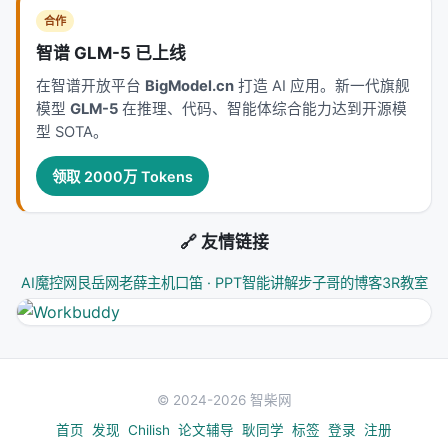
总而言之：SkillGenBench 提出了一个有价值的问题
合作
——AI 能不能自己生成可执行、可复用、正确的技
智谱 GLM-5 已上线
能？它设计的基准测试覆盖了两种生成时机和两种原
在智谱开放平台
BigModel.cn
打造 AI 应用。新一代旗舰
材料来源，评估基于实际执行效果而不是只看文本描
模型
GLM-5
在推理、代码、智能体综合能力达到开源模
述。这项研究的意义在于把技能生成这个问题单独拎
型 SOTA。
出来研究，让研究者可以更公平地比较不同方法。但
我无法告诉你具体数值，因为在公开资料里我没有找
领取 2000万 Tokens
到详细的实验结果。这个研究目前的状态也需要进一
步确认，因为它可能还没有经过同行评审。
🔗 友情链接
---
AI魔控网
艮岳网
老薛主机
口笛 · PPT智能讲解
步子哥的博客
3R教室
论文信息
标题
：SkillGenBench: Benchmarking Skill
Generation Pipelines for LLM Agents
© 2024-2026 智柴网
作者
：Yifan Zhou, Zhentao Zhang, Ziming Cheng,
Shuo Zhang, Qizhen Lan, Zhangquan Chen, Zhi
首页
发现
Chilish
论文辅导
耿同学
标签
登录
注册