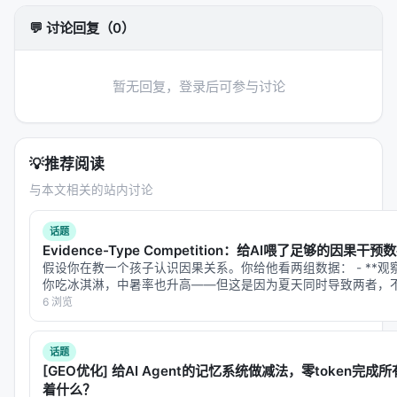
长文本文档里提取（document-grounded）。前者像
💬 讨论回复（0）
是你把一段程序的源代码读一遍，然后搞清楚这个程
序是怎么工作的；后者像是你读一本厚厚的使用手
暂无回复，登录后可参与讨论
册，然后从中提炼出操作步骤。
具体来说，代码仓库里的技能生成比较复杂，因为操
作流程可能分散在不同的代码文件、配置文件和脚本
💡
推荐阅读
里，AI 需要把这些分散的信息拼凑成一个完整的技
能。而文档类的技能生成也有挑战，因为长文本里既
与本文相关的站内讨论
有操作步骤，也有约束条件和背景知识，AI 需要从噪
话题
音中分离出真正重要的部分。
Evidence-Type Competition：给AI喂了足够的因
假设你在教一个孩子认识因果关系。你给他看两组数据： - **观
SkillGenBench 提供了标准化的任务规范、固定的环
你吃冰淇淋，中暑率也升高——但这是因为夏天同时导致两者，不是
境设置，以及基于确定性执行的评估程序。简单来
数据**：你随机选人在冬天吃冰淇淋，发现中暑率不变——这…
6 浏览
说，就是生成的技能要真的能跑起来，而不是看起来
对就行。评估的时候会实际执行这个技能，看它是否
话题
真的能按照预期完成操作。
[GEO优化] 给AI Agent的记忆系统做减法，零token完成
着什么？
作者们用这个基准测试了多种技能生成方法，发现了