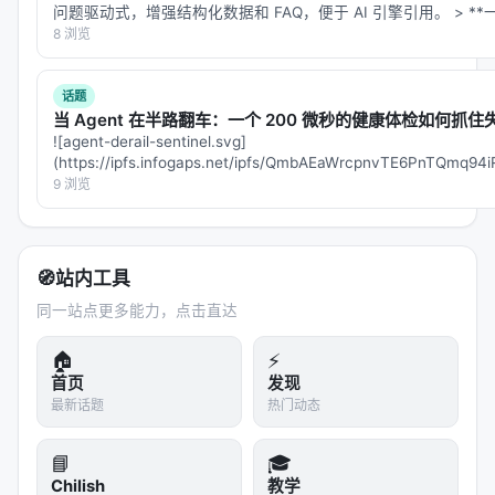
这篇论文的摘要或公开信息里找到具体的评估数值
问题驱动式，增强结构化数据和 FAQ，便于 AI 引擎引用。 > *
（比如哪种方法达到了多少准确率），所以我无法告
8 浏览
诉你具体数字是多少。我在互联网上的搜索没有找到
更详细的方法论细节或者具体的基准测试结果。另
话题
外，技能生成和技能执行之间的关系在论文中没有深
当 Agent 在半路翻车：一个 200 微秒的健康体检如何抓住失
![agent-derail-sentinel.svg]
入讨论——如果生成的技能在执行时失败了，是因为
(https://ipfs.infogaps.net/ipfs/QmbAEaWrcpnvTE6PnTQmq
生成本身就有问题，还是因为执行环境出了偏差？这
filename=age…
9 浏览
个问题在论文里似乎没有得到充分的解答。
还有一个问题我想提出来：这个基准测试评估的是"技
能生成管道"的质量，包括生成器、格式和执行环境整
🧭
站内工具
套流程。但它没有单独评估"AI 模型本身"的能力——
同一站点更多能力，点击直达
这意味着如果一个方法用的是很差的模型但配上很好
🏠
⚡
的后处理，结果也可能看起来不错。这样就无法真正
首页
发现
区分"模型真的学会了这个任务"和"后处理弥补了模型
最新话题
热门动态
的不足"。
我也不是完全理解"确定性执行检查"具体是怎么工作
📘
🎓
Chilish
教学
的。如果一个技能需要多步操作，其中一步失败了，