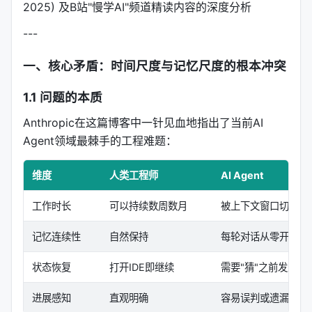
2025) 及B站"慢学AI"频道精读内容的深度分析
---
一、核心矛盾：时间尺度与记忆尺度的根本冲突
1.1 问题的本质
Anthropic在这篇博客中一针见血地指出了当前AI
Agent领域最棘手的工程难题：
维度
人类工程师
AI Agent
工作时长
可以持续数周数月
被上下文窗口切成碎
记忆连续性
自然保持
每轮对话从零开始
状态恢复
打开IDE即继续
需要"猜"之前发生了
进展感知
直观明确
容易误判或遗漏