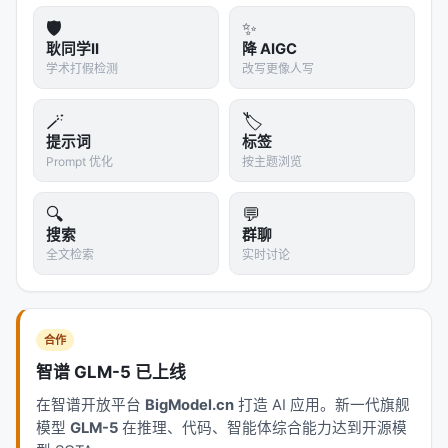
    "Verify a new conversation is created",

🛡️
✨
    "Check that chat area shows welcome state",

耿同学II
降 AIGC
    "Verify conversation appears in sidebar"

学术打假检测
改写更像人写
  ],

  "passes": false

🪄
🏷️
提示词
标签
设计要点
：
Prompt 优化
按主题浏览
基于用户高层提示，展开为
200+个具体功能点
🔍
💬
每个功能都有明确的验收标准（steps）
搜索
群聊
全文检索
实时讨论
初始状态全部为
"passes": false
使用
JSON格式
而非Markdown（模型更不可能误
改或覆盖JSON）
合作
严格约束：Agent只能修改
字段，不能删除
passes
智谱 GLM-5 已上线
或编辑测试
在智谱开放平台
BigModel.cn
打造 AI 应用。新一代旗舰
为什么这能解决"过早宣布胜利"
：
模型
GLM-5
在推理、代码、智能体综合能力达到开源模
Agent必须逐项检查，不能凭感觉判断"差不多了"