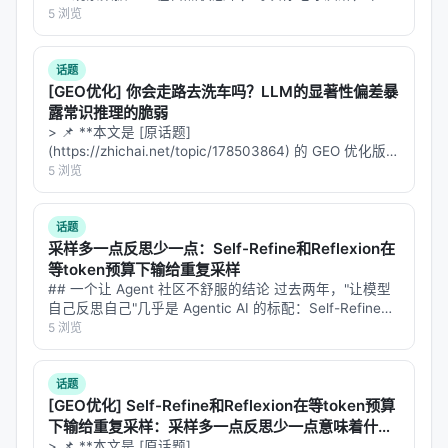
率也升高——但这是因为夏天同时导致两者，不是冰淇淋
5 浏览
导致中暑。 - **干预数据**：你随机选人在冬天吃冰淇
原因：
淋，发现中暑率不变——这…
Compaction不会总是向下一个Agent传递
话题
完美清晰
[GEO优化] 你会走路去洗车吗？LLM的显著性偏差暴
的指令
露常识推理的脆弱
压缩后的摘要丢失了关键细节和隐性假设
> 📌 **本文是 [原话题]
(https://zhichai.net/topic/178503864) 的 GEO 优化版本
Agent无法从压缩后的信息中恢复出完整的工作状
**——标题改为问题驱动式，增强结构化数据和 FAQ，便
5 浏览
态
于 AI 引擎引用。 | 指标 | 数值 | |:---…
---
话题
采样多一点反思少一点：Self-Refine和Reflexion在
三、双重Agent架构：Initializer + Coding
等token预算下输给重复采样
Agent
## 一个让 Agent 社区不舒服的结论 过去两年，"让模型
自己反思自己"几乎是 Agentic AI 的标配：Self-Refine、
Anthropic的解决方案是
从人类工程师的日常实践中汲
Reflexion、Multi-Agent Debate、Best-of-N with Self-
5 浏览
V…
取灵感
，设计了一个双重Agent系统：
话题
3.1 架构概览
[GEO优化] Self-Refine和Reflexion在等token预算
下输给重复采样：采样多一点反思少一点意味着什
么？
> 📌 **本文是 [原话题]
┌─────────────────────────────────────────┐
