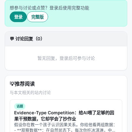
2.1 "Harness"的准确理解
想参与讨论或点赞？登录后使用完整功能
"Harness"直译为"马具/挽具"，但在这个语境下更准确
登录
完整版
的理解是：
>
一套结构化框架，将AI模型的计算能力引导到有目
💬 讨论回复（0）
的、目标导向的行动中。
它不是限制Agent的枷锁，而是：
暂无回复，登录后可参与讨论
编排层
：让Agent在长时间运行中保持对齐和有效
工程契约
：定义Agent与环境、Agent与Agent之间
的交互规则
💡
推荐阅读
状态桥梁
：跨上下文窗口传递工作记忆和进展状态
与本文相关的站内讨论
2.2 为什么单纯的Context Compaction不够
话题
Claude Agent SDK已有context compaction（压
Evidence-Type Competition：给AI喂了足够的因
果干预数据，它却学会了抄作业
缩）能力，理论上可以无限期工作。但实验表明：
假设你在教一个孩子认识因果关系。你给他看两组数据：
- **观察数据**：在自然状态下，每次你吃冰淇淋，中暑
>
Compaction alone isn't sufficient.