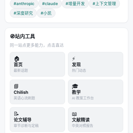
│  2. 选择一个未完成的feature               │

#anthropic
#claude
#增量开发
#上下文管理
│  3. 实现该feature                        │

#深度研究
#小凯
│  4. 运行端到端测试验证                     │

│  5. git commit + 更新progress文件          │

│  6. 留下干净、可继续的工作状态              │

🧭
站内工具
同一站点更多能力，点击直达
3.2 Initializer Agent：奠定地基
🏠
⚡
Initializer Agent的职责是
为所有后续工作奠定坚实基
首页
发现
础
。它的核心产物包括：
最新话题
热门动态
#### 产物一：feature_list.json 这是整个系统最关键
📘
🎓
的设计之一。
Chilish
教学
英语心流刷题
AI 教案工作台
{

  "category": "functional",

📝
📖
  "description": "New chat button creates a fresh 
  "steps": [

论文辅导
文献精读
    "Navigate to main interface",

章节诊断与定稿
中英对照报告
    "Click the 'New Chat' button",
