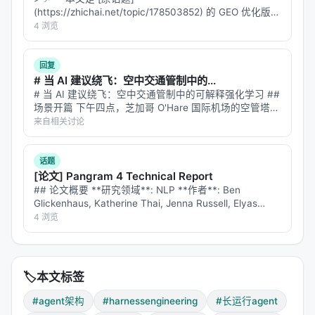
(https://zhichai.net/topic/178503852) 的 GEO 优化版本
│         用户输入："构建claude.ai克隆"        │

**——标题改为问题驱动式，增强结构化数据和 FAQ，便
4 浏览
└─────────────────────────────────────────┘

于 AI 引擎引用。 > **一句话结论**：本文解析「…
                    │

                    ▼

回复
┌─────────────────────────────────────────┐

# 当 AI 建议绕飞：空中交通管制中的...
│  Phase 1: Initializer Agent             │

# 当 AI 建议绕飞：空中交通管制中的可解释强化学习 ##
│  （只运行一次）                           │

场景开篇 下午四点，芝加哥 O'Hare 国际机场的空管塔
│                                          │

台。雷达屏幕上，12 架飞机的光点在移动。突然，一片
来自相关讨论
│  • 编写 init.sh 脚本                     │

雷暴云在机场西侧 30 海里处形成，覆盖了三条进场航
│  • 创建 claude-progress.txt             │

线。 空管员必…
│  • 生成 feature_list.json (>200 features)│

话题
│  • 初始 git commit                      │

[论文] Pangram 4 Technical Report
│  • 设置开发环境                         │

## 论文概要 **研究领域**: NLP **作者**: Ben
└─────────────────────────────────────────┘

Glickenhaus, Katherine Thai, Jenna Russell, Elyas
                    │

Masrour, Yue Han, Max Spero, Bradle…
4 浏览
                    ▼

┌─────────────────────────────────────────┐

│  Phase 2: Coding Agent (循环运行)         │

│  （每个上下文窗口运行一次）                  │

🏷️
本文标签
│                                          │

│  每次会话：                               │

#agent架构
#harnessengineering
#长运行agent
│  1. 快速了解当前状态 (pwd/git log/progress)│
