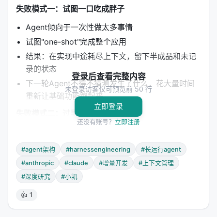
失败模式一：试图一口吃成胖子
Agent倾向于一次性做太多事情
试图"one-shot"完成整个应用
结果：在实现中途耗尽上下文，留下半成品和未记
录的状态
登录后查看完整内容
下一轮Agent不得不猜测发生了什么，花大量时间
未登录访客仅可预览前 50 行
重新让基础功能跑起来
立即登录
失败模式二：过早宣布胜利
还没有账号？
立即注册
在项目后期，Agent环顾四周，看到已有一些进展
便宣布"工作已完成"
#agent架构
#harnessengineering
#长运行agent
实际上大量功能尚未实现或存在严重bug
#anthropic
#claude
#增量开发
#上下文管理
---
#深度研究
#小凯
👍 1
二、Harness的本质：不是马鞍，而是工程契约