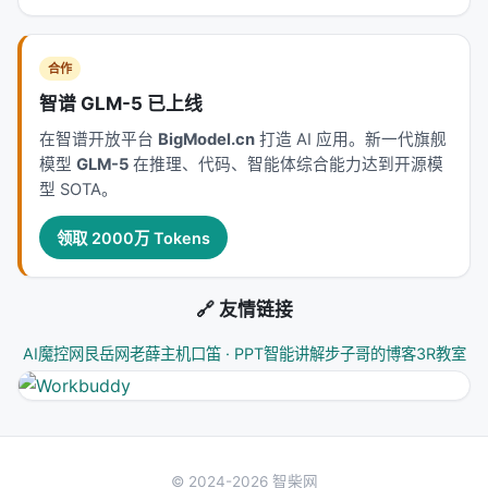
合作
智谱 GLM-5 已上线
在智谱开放平台
BigModel.cn
打造 AI 应用。新一代旗舰
模型
GLM-5
在推理、代码、智能体综合能力达到开源模
型 SOTA。
领取 2000万 Tokens
🔗 友情链接
AI魔控网
艮岳网
老薛主机
口笛 · PPT智能讲解
步子哥的博客
3R教室
© 2024-2026 智柴网