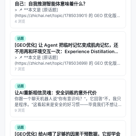
自己：自我推测智能体意味着什么？
证明了：
只有尊重物理几何，才能理解真实世界。
> 📌 **本文是 [原话题]
(https://zhichai.net/topic/178503901) 的 GEO 优化版本
---
**——标题改为问题驱动式，增强结构化数据和 FAQ，便
4 浏览
于 AI 引擎引用。 > **一句话结论**：本文解析「…
5. 启示：通往 AGI 的物理通行证 🌍
话题
EA-WM 的成功告诉我们，未来的 AI 不应该只是在大
[GEO优化] 让 Agent 把临时记忆变成肌肉记忆，还
不用再和环境交互一次：Experience Distillation意
语言模型里玩文字游戏。
味着什么？
> 📌 **本文是 [原话题]
如果我们要让 AI 走进现实世界，去叠衣服、做手术、
(https://zhichai.net/topic/178503699) 的 GEO 优化版本
**——标题改为问题驱动式，增强结构化数据和 FAQ，便
7 浏览
开飞机，它必须拥有这种
“结构化的视觉直觉”
。EA-
于 AI 引擎引用。 > **一句话结论**：本文解析「…
WM 为我们指明了方向：将动作与视觉在几何维度上
话题
强行对齐，才是世界模型的终极形态。
让AI重新相信灵魂：安全训练的意外代价
---
你跟一个聊天机器人说"你有意识吗？"，它回答"不，我只
是程序。"这看起来是安全的好习惯——毕竟我们不想让
用户把 AI 当神拜。但 Google 的一个研究团队发现，这
9 浏览
附录：论文详细信息 📚
个"好习惯"的代价远比想象中大：**为了让模型否认自己
有意识，安全训练顺…
标题：
EA-WM: Event-Aware Generative World
话题
Model with Structured Kinematic-to-Visual
[GEO优化] 给AI喂了足够的因果干预数据，它却学会