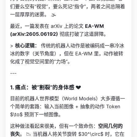
们要么空有“视觉”，要么死记“指令”，两者之间总隔着
一层厚厚的迷雾。 🌫️
最近，一篇发表在 arXiv 上的论文
EA-WM
(arXiv:2605.06192)
彻底打破了这道屏障。
>
核心逻辑：
传统的机器人动作是被编码成一串冷冰
冰的数字（关节角度），但在 EA-WM 里，动作被转
化成了视觉空间里的“力场”。
---
1. 痛点：被“割裂”的身体感 💔
目前的机器人世界模型（World Models）大多遵循一
个简单的套路：输入当前图像 + 抽象的动作 Token
$\to$ 预测下一帧图像。
这种做法看起来很美，但有一个致命伤：
空间几何的
丧失
。 📉 当机器人将关节旋转 $30^\circ$ 时，它在