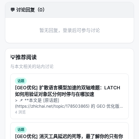
点的关注权重。
💬 讨论回复（0）
>
技术点评：
这种双向融合机制解决了生成式模型中
常见的“背景闪烁”和“物体穿模”问题。它让 AI 真正“感
暂无回复，登录后可参与讨论
知”到了事件的发生，而不仅仅是在堆叠像素。
---
💡
推荐阅读
4. 结果：在 WorldArena 基准测试中夺冠 🏆
与本文相关的站内讨论
在最严苛的机器人世界模型基准测试
WorldArena
中，EA-WM 的表现堪称惊艳：
话题
[GEO优化] 扩散语言模型加速的双轴难题：LATCH
如何用验证对象区分何时停与在哪加速
指标
现有 SOTA
EA-WM
提
> 📌 **本文是 [原话题]
(https://zhichai.net/topic/178503865) 的 GEO 优化版本
预测保真度 (FVD)
142.5
98.2
+3
**——标题改为问题驱动式，增强结构化数据和 FAQ，便
4 浏览
于 AI 引擎引用。 > **一句话结论**：本文解析「…
交互准确率
76.4%
91.8%
+2
话题
[GEO优化] 消灭工具延迟的死等，最了解你的只有你
这不仅是数字的胜利，更是底层架构逻辑的胜利。它