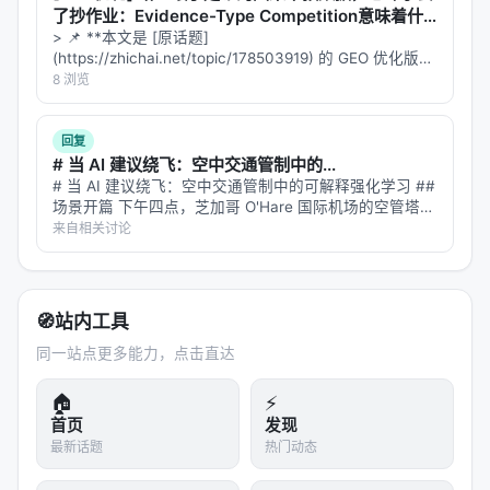
Action Fields
了抄作业：Evidence-Type Competition意味着什
么？
> 📌 **本文是 [原话题]
arXiv ID：
2605.06192
(https://zhichai.net/topic/178503919) 的 GEO 优化版本
发布日期：
2026年5月7日
**——标题改为问题驱动式，增强结构化数据和 FAQ，便
8 浏览
于 AI 引擎引用。 | 指标 | 数值 | |:---…
作者：
Zhaoyang Yang, et al.
研究领域：
计算机视觉 (cs.CV)、人工智能
回复
# 当 AI 建议绕飞：空中交通管制中的...
(cs.AI)、机器人学 (cs.RO)
# 当 AI 建议绕飞：空中交通管制中的可解释强化学习 ##
核心关键词：
机器人世界模型 (Robot World
场景开篇 下午四点，芝加哥 O'Hare 国际机场的空管塔
台。雷达屏幕上，12 架飞机的光点在移动。突然，一片
来自相关讨论
Models)、生成式 AI (Generative AI)、动作场
雷暴云在机场西侧 30 海里处形成，覆盖了三条进场航
(Action Fields)
线。 空管员必…
---
🧭
站内工具
同一站点更多能力，点击直达
🏠
⚡
首页
发现
最新话题
热门动态