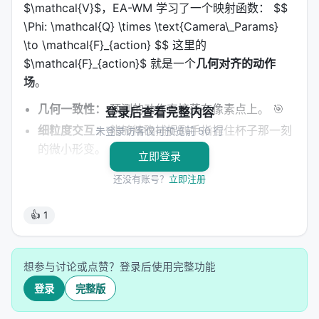
$\mathcal{V}$，EA-WM 学习了一个映射函数： $$
\Phi: \mathcal{Q} \times \text{Camera\_Params}
\to \mathcal{F}_{action} $$ 这里的
$\mathcal{F}_{action}$ 就是一个
几何对齐的动作
场
。
几何一致性：
预测的动作直接落在像素点上。 🎯
登录后查看完整内容
细粒度交互：
能够精确捕捉到手指捏住杯子那一刻
未登录访客仅可预览前 50 行
的微小形变。
立即登录
---
还没有账号？
立即注册
3. 黑科技：事件感知双向融合模块 (EABF) 🧠
👍 1
为了让生成的视频（Rollouts）不仅仅是漂亮的画面，
而是具有物理意义的预测，EA-WM 引入了
Event-
想参与讨论或点赞？登录后使用完整功能
Aware Bidirectional Fusion Blocks
。
登录
完整版
这个模块能够实时调制跨分支的注意力机制。当“抓取”
这个事件发生时，模型会瞬间提高对物体边缘和接触