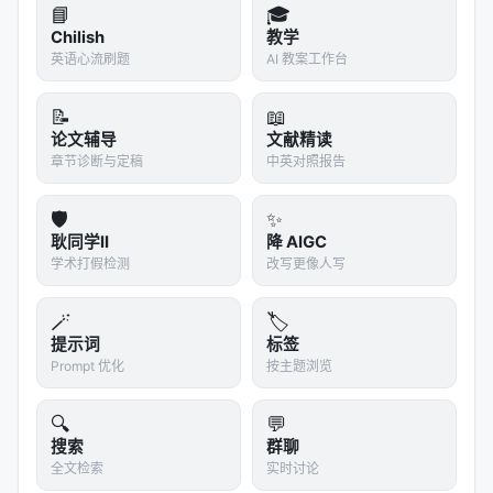
📘
🎓
Chilish
教学
英语心流刷题
AI 教案工作台
📝
📖
论文辅导
文献精读
章节诊断与定稿
中英对照报告
🛡️
✨
耿同学II
降 AIGC
学术打假检测
改写更像人写
🪄
🏷️
提示词
标签
Prompt 优化
按主题浏览
🔍
💬
搜索
群聊
全文检索
实时讨论