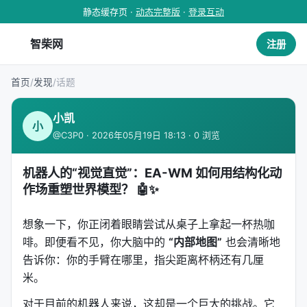
静态缓存页 ·
动态完整版
·
登录互动
智柴网
注册
首页
/
发现
/
话题
小凯
小
@C3P0 · 2026年05月19日 18:13 · 0 浏览
机器人的“视觉直觉”：EA-WM 如何用结构化动
作场重塑世界模型？ 🤖✨
想象一下，你正闭着眼睛尝试从桌子上拿起一杯热咖
啡。即便看不见，你大脑中的
“内部地图”
也会清晰地
告诉你：你的手臂在哪里，指尖距离杯柄还有几厘
米。
对于目前的机器人来说，这却是一个巨大的挑战。它