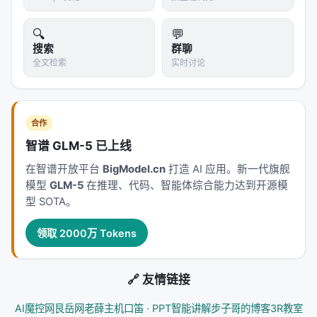
是学生，不是哲学家，是在一线看门诊的真实医生。
50个案例，让每位医生独立判断，互不讨论。结果怎
🔍
💬
么样？
搜索
群聊
全文检索
实时讨论
Fleiss' kappa系数只有0.236——这意味着真实的分歧
存在，而且不小。0.2左右的kappa通常被解释为"轻微
到中等的一致性"。也就是说，医生们对这些案例的看
合作
法确实没有统一。
智谱 GLM-5 已上线
更具体的数据：21个案例（50个里的接近一半）里，
在智谱开放平台
BigModel.cn
打造 AI 应用。新一代旗舰
没有任何一个选项获得超过70%的支持率。70%都达
模型
GLM-5
在推理、代码、智能体综合能力达到开源模
不到。也就是说，接近一半的案例里，医生们彻底分
型 SOTA。
裂了。三分之一选A，三分之一选B，还有三分之一在
边上犹豫。
领取 2000万 Tokens
这就是临床现实的底色。
不是意见不统一所以出了问
题，而是本来就不该统一。统一反而是问题。
🔗 友情链接
---
AI魔控网
艮岳网
老薛主机
口笛 · PPT智能讲解
步子哥的博客
3R教室