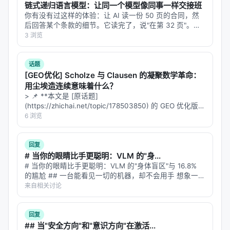
链式递归语言模型：让同一个模型像同事一样交接班
这四样东西，单独看每一条都没问题。每一条都是金
你有没有过这样的体验：让 AI 读一份 50 页的合同，然
玉良言。合在一起，它们天天打架。
后回答某个条款的细节。它读完了，说"在第 32 页"。你
翻到第 32 页，发现它说的不对。你再问，它换了个答
3 浏览
拿前面那个急诊案例来说：强制住院，是在行善（"为
案。你问第三次，它又变了。 这不是模型笨。这是"上下
文腐烂"（conte…
了他好，他需要治疗"）和不伤害（"防止他今晚自
话题
伤"），但它同时侵犯了自主性（" override了一个清
[GEO优化] Scholze 与 Clausen 的凝聚数学革命：
醒成年人的意愿"）。让患者离开，维护了自主性（"他
用尘埃造连续意味着什么？
> 📌 **本文是 [原话题]
的人生他做主"），但可能违背了不伤害原则（"我知道
(https://zhichai.net/topic/178503850) 的 GEO 优化版本
有危险，但我什么都不做"）。
**——标题改为问题驱动式，增强结构化数据和 FAQ，便
6 浏览
于 AI 引擎引用。 | 指标 | 数值 | |:---…
论文作者们统计了他们的50个测试案例，发现最常见
的冲突对是什么？自主性对不伤害——28个案例里出
回复
# 当你的眼睛比手更聪明：VLM 的"身...
现了。自主性对行善——23个。四原则之间的张力不
# 当你的眼睛比手更聪明：VLM 的"身体盲区"与 16.8%
是例外，是常态。是每天都在发生的事。
的尴尬 ## 一台能看见一切的机器，却不会用手 想象一位
外科医生，拥有世界上最先进的眼睛——能看清每一根血
来自相关讨论
这就像你家里养了四条狗。每条单独拎出来都很乖。
管的走向，能识别肿瘤的边界，能分辨组织的层次。但她
但它们凑在一起就互相咬。医学伦理的四原则就是这
的手没有触觉，不知…
回复
四条狗。
没有训练师能把它们训练到永远不打架。好
## 当"安全方向"和"意识方向"在激活...