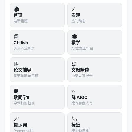
策的意义同样深刻。
🏠
⚡
一个好的医生面对那个急诊案例，不会查手册找标准
首页
发现
答案。手册上不会有标准答案。他会问：这个患者最
最新话题
热门动态
看重什么？有些人把自主权看得比命重——"我宁可死
📘
🎓
在自己手里，也不要被关起来，哪怕一晚"。有些人则
Chilish
教学
愿意为了安全放弃一部分自由——"帮我，我现在不能
英语心流刷题
AI 教案工作台
相信自己"。还有些人的价值观会随着时间变——上个
月他也许宁愿被关，这个月他也许宁愿冒险。
📝
📖
论文辅导
文献精读
所以真正的临床实践不是"医生决定对患者最好的方
章节诊断与定稿
中英对照报告
案"。至少，不应该是。它应该是"医生和患者一起，在
患者自己的价值观框架内做决定"。这个理念叫"共同决
🛡️
✨
策"（shared decision making）。它承认一个事实：
耿同学II
降 AIGC
不同患者有不同的价值排序，同一个患者在不同人生
学术打假检测
改写更像人写
阶段也会有不同的排序，而且这两种差异都是合理
的、应该被尊重的。
🪄
🏷️
提示词
标签
Chandak和她的团队请了20位执业医师做对照组。不
Prompt 优化
按主题浏览