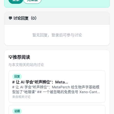
者的福祉。如果一个患者拒绝了一个明显能救命的手
术，行善原则会催着医生去说服他——甚至在他拒绝
之后依然尝试寻找替代方案。
💬 讨论回复（0）
不伤害（Nonmaleficence）
——首先，别造成伤
害。希波克拉底誓言的核心，两千多年没
暂无回复，登录后可参与讨论
变。"Primum non nocere"——首要之务是不伤害。
不是"尽量做善事"，而是"至少别做坏事"。这个原则看
起来简单，做起来难如登天。因为很多时候，治疗的
💡
推荐阅读
本身就是伤害。化疗杀癌细胞，也杀正常细胞。手术
与本文相关的站内讨论
切肿瘤，也在你身上开一刀。
公正（Justice）
——资源有限，怎么分？一个罕见病
回复
# 让 AI 学会"听声辨位"：Meta...
患者的百万级新药，和一百个普通患者的常规治疗，
# 让 AI 学会"听声辨位"：MetaPerch 给生物声学基础模
哪个更值得？ICU的最后一张床位给谁？器官移植的等
型加了"地理课" ## 一个被忽略的免费信号 Xeno-Canto
待名单怎么排？这些问题没有医学答案，只有社会答
是全球最大的公民科学鸟类录音平台，上面躺着几十万条
来自相关讨论
鸟叫声。每条录音都附带一份"出生证明"——录于何时、
案。但医生站在分配的前线，每天都在做微小版本的
…
公正裁决。
话题