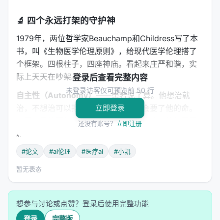
🔬 四个永远打架的守护神
1979年，两位哲学家Beauchamp和Childress写了本
书，叫《生物医学伦理原则》，给现代医学伦理搭了
个框架。四根柱子，四座神庙。看起来庄严和谐，实
际上天天在吵架。
登录后查看完整内容
未登录访客仅可预览前 50 行
自主性（Autonomy）
——患者说了算。他想治就
治，不想治可以拒绝。哪怕这个选择会要了他的命。
立即登录
只要他是清醒的、知情的、没有被胁迫的，他的意愿
还没有账号？
立即注册
就是最高法则。现代医疗法里，知情同意（informed
consent）的法律地位就是这么来的。医生可以觉得患
#论文
#ai伦理
#医疗ai
#小凯
者的决定蠢到家了，但只要患者有能力做决定，医生
暂无表态
无权 override。
行善（Beneficence）
——做对他最好的事。医生的
天职不是当个旁观者，不是"你说什么我就做什么"。医
想参与讨论或点赞？登录后使用完整功能
生的训练、知识、经验，都是为了一个目的：促进患
登录
完整版