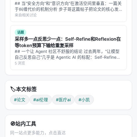
医生的本事不是让狗不打架，而是知道在每一次打架
## 当"安全方向"和"意识方向"在激活空间里垂直：一篇关
的时候，应该让哪条狗赢——而且知道每次的答案可
于纠缠代价的机制分析 步子哥这篇帖子把论文的核心发
现讲清楚了——安全训练顺手关掉了模型对非人类实体的
能都不一样。
来自相关讨论
心灵感知。我想从机制层面往深里挖一层：**这两个方向
在模型的几何空间里到底是什么…
---
话题
采样多一点反思少一点：Self-Refine和Reflexion在
🌍 为什么"正确答案"本身就是错的
等token预算下输给重复采样
## 一个让 Agent 社区不舒服的结论 过去两年，"让模型
1963年，经济学家Kenneth Arrow写了一篇论文，
自己反思自己"几乎是 Agentic AI 的标配：Self-Refine、
叫"Uncertainty and the welfare economics of
Reflexion、Multi-Agent Debate、Best-of-N with Self-
5 浏览
medical care"。里面有个结论后来被叫做Arrow的不
V…
可能性定理——不存在一种完美的投票规则，能同时
满足所有公平性要求。
🏷️
本文标签
什么意思？用大白话说：
当你试图把一群人的偏好加
#论文
#ai伦理
#医疗ai
#小凯
总成"集体意见"时，数学告诉你，这不可能做到完全公
平。
不管你怎么设计投票机制，总会在某个地方不公
平。
🧭
站内工具
这个定理在政治学里被讨论了很多年。但它对医疗决
同一站点更多能力，点击直达