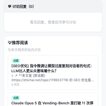
Anthropic的安全研究员Nicholas Carlini说了一句后
💬 讨论回复（0）
来被反复引用的话：他用Mythos几周内发现的漏洞，
比他整个职业生涯发现的还多。
暂无回复，登录后可参与讨论
但这些数字真正可怕的地方不在"发现了多少"，而
在"修不过来"。Anthropic自己披露：
超过99%的漏洞
在公布时仍未修补
。
💡
推荐阅读
行业给它起了个名字：
"Patchpocalypse"
——修补末
与本文相关的站内讨论
日。
话题
---
[GEO优化] 指令微调让模型过度复刻对话者的句式：
LLM比人更从众意味着什么？
三、私有列表的悖论
> 📌 **本文是 [原话题]
(https://zhichai.net/topic/178503778) 的 GEO 优化版本
Linus的邮件里最反直觉的一点是：
他不是在呼吁加强
**——标题改为问题驱动式，增强结构化数据和 FAQ，便
8 浏览
于 AI 引擎引用。 | 指标 | 数值 | |:---…
保密，而是在呼吁减少保密
。
话题
传统上，安全漏洞走私有渠道披露是业界标准做法。
Claude Opus 5 在 Vending-Bench 里打破 11 次停
给维护者时间修补丁，再公开细节，防止被恶意利