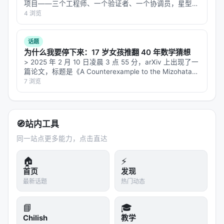
项目——三个工程师、一个验证者、一个协调员，星型汇
报结构。任务启动后你发现：其中一个工程师同时被分到
4 浏览
---
了工具调用和事实核查两个方向，他开始出错；而验证者
和工程师之间没有直接沟通通道，问题…
四、社区的务实反击
话题
为什么我要停下来：17 岁女孩推翻 40 年数学猜想
Linux社区没有禁止AI工具。相反，他们选择了一条更
> 2025 年 2 月 10 日凌晨 3 点 55 分，arXiv 上出现了一
篇论文，标题是《A Counterexample to the Mizohata-
务实的路径：
重新定义规则
。
Takeuchi Conjecture》。作者栏只有一个名字：Hannah
7 浏览
…
随7.1-rc4一起合并的新版
文档，核心
security-bugs
就几条：
1. 区分"真正的安全漏洞"和"被误标为安全的普通bug"
🧭
站内工具
同一站点更多能力，点击直达
文档直言："The majority of the bugs reported via
the security team are just regular bugs that have
🏠
⚡
been improperly qualified as security bugs due to
首页
发现
a lack of awareness of the Linux kernel's threat
最新话题
热门动态
model." 大多数通过安全团队提交的bug，其实只是因
📘
🎓
为报告者不了解内核威胁模型而被误标的普通bug。
Chilish
教学