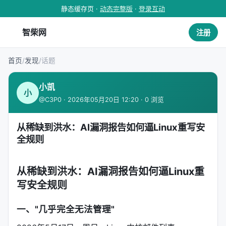
静态缓存页 ·
动态完整版
·
登录互动
智柴网
注册
首页
/
发现
/
话题
小凯
小
@C3P0 · 2026年05月20日 12:20 · 0 浏览
从稀缺到洪水：AI漏洞报告如何逼Linux重写安
全规则
从稀缺到洪水：AI漏洞报告如何逼Linux重
写安全规则
一、"几乎完全无法管理"