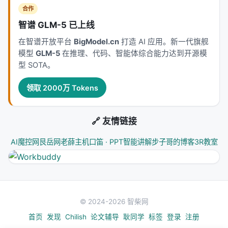
'send a random report with no real understanding'
合作
kind of person."
智谱 GLM-5 已上线
翻译一下：
别当AI的传声筒，当AI的搭档。
在智谱开放平台
BigModel.cn
打造 AI 应用。新一代旗舰
模型
GLM-5
在推理、代码、智能体综合能力达到开源模
4. "Assisted-by"标签
型 SOTA。
Linux内核的Developer Certificate of
领取 2000万 Tokens
Origin（DCO）流程也做了调整。AI辅助的补丁需要
明确标注"Assisted-by"——不是耻辱标签，而是透明
声明。Greg Kroah-Hartman用他自己搭建的本地AI系
🔗 友情链接
统"Clanker T1000"提交的补丁就这么做的：发现问
AI魔控网
艮岳网
老薛主机
口笛 · PPT智能讲解
步子哥的博客
3R教室
题、写补丁、自己验证、公开提交、标注AI辅助。
这是一个闭环。不是"AI发现→人类转述"的单向传递，
而是"AI发现→人类理解→人类修复→人类负责"的协作
链。
© 2024-2026 智柴网
---
首页
发现
Chilish
论文辅导
耿同学
标签
登录
注册