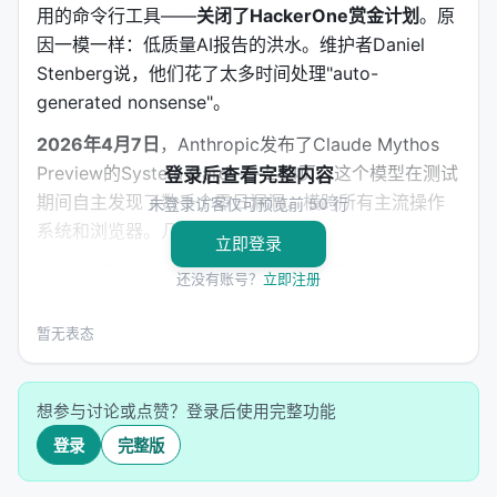
用的命令行工具——
关闭了HackerOne赏金计划
。原
因一模一样：低质量AI报告的洪水。维护者Daniel
Stenberg说，他们花了太多时间处理"auto-
generated nonsense"。
2026年4月7日
，Anthropic发布了Claude Mythos
Preview的System Card——244页。这个模型在测试
登录后查看完整内容
期间自主发现了数千个零日漏洞，横跨所有主流操作
未登录访客仅可预览前 50 行
系统和浏览器。几个标志性发现：
立即登录
27年历史的OpenBSD远程崩溃漏洞
——OpenBSD
还没有账号？
立即注册
自称"业内最安全"，经过1000次自动化测试和无数
人眼审查
暂无表态
17年历史的FreeBSD RCE
（CVE-2026-4747），
可导致未认证远程root权限
想参与讨论或点赞？登录后使用完整功能
16年历史的FFmpeg漏洞
，500万次测试未检出
登录
完整版
Firefox 147中181个可用exploit
——对比前代模型
Opus 4.6的2个，提升90倍