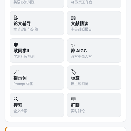
2. AI发现的bug默认走公开渠道
英语心流刷题
AI 教案工作台
"Bugs discovered this way systematically surface
📝
📖
simultaneously across multiple researchers, often
论文辅导
文献精读
on the same day." 这种bug会在同一天被多个研究者
章节诊断与定稿
中英对照报告
同时发现——既然不是秘密，就走公开流程。
🛡️
✨
3. 质量门槛大幅提高
耿同学II
降 AIGC
学术打假检测
改写更像人写
报告必须简洁、纯文本、聚焦可验证的影响
必须包含可复现的测试用例
🪄
🏷️
理想情况下，附带补丁
提示词
标签
Prompt 优化
按主题浏览
Linus的总结更 blunt：
> "If you found a bug using AI tools, the chances
🔍
💬
are somebody else found it too. If you actually
搜索
群聊
全文检索
实时讨论
want to add value, read the documentation,
create a patch too, and add some real value on
top of what the AI did. Don't be the drive-by