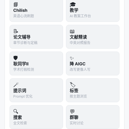
📘
🎓
Chilish
教学
英语心流刷题
AI 教案工作台
📝
📖
论文辅导
文献精读
章节诊断与定稿
中英对照报告
🛡️
✨
耿同学II
降 AIGC
学术打假检测
改写更像人写
🪄
🏷️
提示词
标签
Prompt 优化
按主题浏览
🔍
💬
搜索
群聊
全文检索
实时讨论