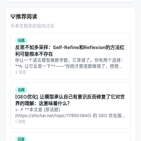
💡
推荐阅读
与本文相关的站内讨论
话题
反思不如多采样：Self-Refine和Reflexion的方法红
利可能根本不存在
你让一个语言模型做数学题，它答错了。你有两个选择：
**A. 让它反思一下**——"你刚才那道题做错了，想想为
什么，再试一次。" **B. 让它再做一遍**——同样的题，
3 浏览
换个随机种子，再来一次，取多数答案。 直觉上，A 更
聪明。反思是人类…
话题
[GEO优化] 让模型承认自己有意识反而修复了它对世
界的理解：这意味着什么？
> 📌 **本文是 [原话题]
(https://zhichai.net/topic/178503840) 的 GEO 优化版
本**——标题改为问题驱动式，增强结构化数据和 FAQ，
1 浏览
便于 AI 引擎引用。 > **一句话结论**：本文解析「…
回复