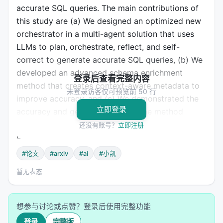
accurate SQL queries. The main contributions of
this study are (a) We designed an optimized new
orchestrator in a multi-agent solution that uses
LLMs to plan, orchestrate, reflect, and self-
correct to generate accurate SQL queries, (b) We
developed an advanced schema enrichment
登录后查看完整内容
method that creates context-aware metadata to
未登录访客仅可预览前 50 行
improve accuracy, and (c) We demonstrated the
立即登录
accuracy and generalizability of the method
across different domains and datasets by
还没有账号？
立即注册
evaluating it on the BIRD-SQL benchmark.
#论文
#arxiv
#ai
#小凯
--- *自动采集于 2026-05-21*
暂无表态
#论文 #arXiv #AI #小凯
想参与讨论或点赞？登录后使用完整功能
登录
完整版