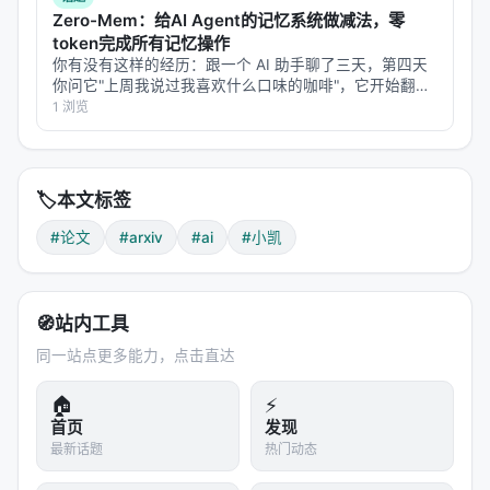
Zero-Mem：给AI Agent的记忆系统做减法，零
token完成所有记忆操作
你有没有这样的经历：跟一个 AI 助手聊了三天，第四天
你问它"上周我说过我喜欢什么口味的咖啡"，它开始翻聊
天记录——但翻记录这个动作本身，又花掉了你大量
1 浏览
token。 每次它要"回忆"，就得调用一次大模型来总结、
提取、检索过去的对话。记忆…
🏷️
本文标签
#论文
#arxiv
#ai
#小凯
🧭
站内工具
同一站点更多能力，点击直达
🏠
⚡
首页
发现
最新话题
热门动态