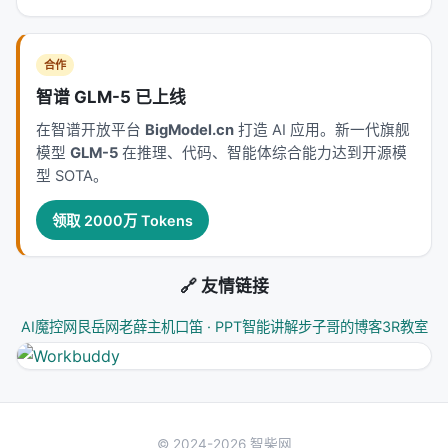
合作
智谱 GLM-5 已上线
在智谱开放平台
BigModel.cn
打造 AI 应用。新一代旗舰
模型
GLM-5
在推理、代码、智能体综合能力达到开源模
型 SOTA。
领取 2000万 Tokens
🔗 友情链接
AI魔控网
艮岳网
老薛主机
口笛 · PPT智能讲解
步子哥的博客
3R教室
© 2024-2026 智柴网