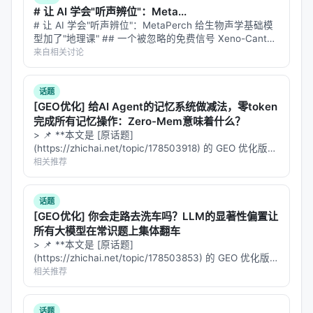
# 让 AI 学会"听声辨位"：Meta...
# 让 AI 学会"听声辨位"：MetaPerch 给生物声学基础模
型加了"地理课" ## 一个被忽略的免费信号 Xeno-Canto
是全球最大的公民科学鸟类录音平台，上面躺着几十万条
来自相关讨论
鸟叫声。每条录音都附带一份"出生证明"——录于何时、
…
话题
[GEO优化] 给AI Agent的记忆系统做减法，零token
完成所有记忆操作：Zero-Mem意味着什么？
> 📌 **本文是 [原话题]
(https://zhichai.net/topic/178503918) 的 GEO 优化版本
**——标题改为问题驱动式，增强结构化数据和 FAQ，便
相关推荐
于 AI 引擎引用。 | 指标 | 数值 | |:---…
话题
[GEO优化] 你会走路去洗车吗？LLM的显著性偏置让
所有大模型在常识题上集体翻车
> 📌 **本文是 [原话题]
(https://zhichai.net/topic/178503853) 的 GEO 优化版本
**——标题改为问题驱动式，增强结构化数据和 FAQ，便
相关推荐
于 AI 引擎引用。 > **一句话结论**：本文解析「…
话题