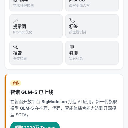
耿同学II
降 AIGC
学术打假检测
改写更像人写
奖励函数
：回测的夏普比率（Sharpe Ratio）、最大
回撤（Max Drawdown）、胜率等。
🪄
🏷️
提示词
标签
3.2 为什么用 Transformer？
Prompt 优化
按主题浏览
公式是
序列数据
——token 序列和 NLP 中的句子本质
上是一样的。Transformer 的自注意力机制可以捕捉
🔍
💬
token 之间的长距离依赖（比如
算子需要和前
搜索
群聊
DECAY
全文检索
实时讨论
面的多个
配合）。
DELAY
这和
AlphaTensor
（DeepMind 用 Transformer 发
现更快的矩阵乘法算法）有相同的底层思路：
把"发现
合作
数学表达式"建模为序列生成问题
。
智谱 GLM-5 已上线
---
在智谱开放平台
BigModel.cn
打造 AI 应用。新一代旗舰
模型
GLM-5
在推理、代码、智能体综合能力达到开源模
四、实盘执行：从信号到链上交易
型 SOTA。
4.1 数据管线
领取 2000万 Tokens