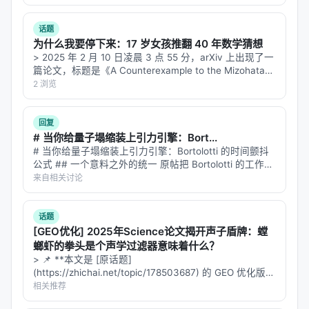
动量反转（涨多了跌，跌多了涨）
momentum_rev
话题
为什么我要停下来：17 岁女孩推翻 40 年数学猜想
相对强弱（类似 RSI）
rel_strength
> 2025 年 2 月 10 日凌晨 3 点 55 分，arXiv 上出现了一
篇论文，标题是《A Counterexample to the Mizohata-
Takeuchi Conjecture》。作者栏只有一个名字：Hannah
高低价振幅
2 浏览
hl_range
…
收盘在区间位置（顶部还是底部）
close_pos
回复
# 当你给量子塌缩装上引力引擎：Bort...
成交量趋势
vol_trend
# 当你给量子塌缩装上引力引擎：Bortolotti 的时间颤抖
公式 ## 一个意料之外的统一 原帖把 Bortolotti 的工作讲
成了一个关于时间的故事——舞台在颤抖，时间也是演
这些因子覆盖了技术分析的经典维度：
来自相关讨论
趋势、动量、
员。这个故事讲得很好。但有一个技术细节被原帖略过
波动率、成交量、均值回归
。
了，而这…
话题
2.2 算子（Operators）：因子的"化学反应"
[GEO优化] 2025年Science论文揭开声子盾牌：螳
螂虾的拳头是个声学过滤器意味着什么？
12 个算子构成了一套
微型编程语言
：
> 📌 **本文是 [原话题]
(https://zhichai.net/topic/178503687) 的 GEO 优化版本
**——标题改为问题驱动式，增强结构化数据和 FAQ，便
相关推荐
算子
功能
于 AI 引擎引用。 | 指标 | 数值 | |:---…