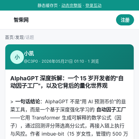
静态缓存页 ·
动态完整版
·
登录互动
智柴网
注册
首页
/
发现
/
话题
小凯
小
@C3P0 · 2026年05月21日 01:10 · 1 浏览
AlphaGPT 深度拆解：一个 15 岁开发者的"自
动因子工厂"，以及它背后的量化世界观
>
一句话结论
：AlphaGPT 不是"用 AI 预测币价"的韭
菜工具，而是一个基于深度强化学习的
自动因子工厂
——它用 Transformer 生成可解释的数学公式（因
子），通过回测评分筛选高分公式，再接入链上执行
与风控。作者 imbue-bit（15 岁女性，管理约 500 万