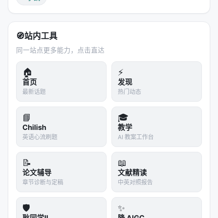
  push fomo       → 栈: [ret, fomo]

  MUL             → 栈: [ret×fomo]

  push liq_score  → 栈: [ret×fomo, liq_score]

  DIV             → 栈: [(ret×fomo)/liq_score]

🧭
站内工具
同一站点更多能力，点击直达
这套设计让公式
完全可解释
——你可以把任何 token
🏠
⚡
序列翻译回人类能读的数学表达式。
首页
发现
最新话题
热门动态
---
📘
🎓
三、模型核心：Transformer 生成公式
Chilish
教学
英语心流刷题
AI 教案工作台
3.1 训练流程
📝
📖
1. Transformer 生成候选公式（token 序列）

论文辅导
文献精读
2. StackVM 执行公式 → 得到每个时间点的信号值

章节诊断与定稿
中英对照报告
3. 回测引擎用信号值模拟交易 → 计算收益曲线

4. 强化学习（Policy Gradient）用回测收益作为奖励 → 更新 T
🛡️
✨