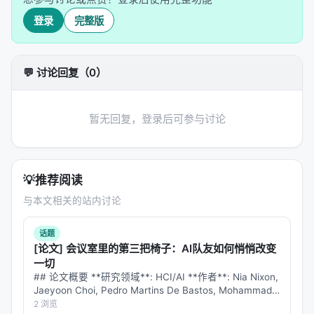
登录
完整版
因子名
含义
直觉解释
对数收益
涨了多少
ret
💬 讨论回复（0）
流动性/FDV 健康度
这个币是不是空气币（Fully D
liq_score
买卖力量不平衡
买方强还是卖方强
pressure
暂无回复，登录后可参与讨论
成交量加速度
是不是突然很多人冲进
fomo
价格偏离均值
涨/跌得是不是过头了
dev
💡
推荐阅读
与本文相关的站内讨论
对数成交量
交易活跃度的对数尺度
log_vol
话题
扩展因子（+12 个）
：
[论文] 会议室里的第三把椅子：AI队友如何悄悄改变
一切
因子名
含义
## 论文概要 **研究领域**: HCI/AI **作者**: Nia Nixon,
Jaeyoon Choi, Pedro Martins De Bastos, Mohammad
Amin Samadi, Luise Mehner, …
2 浏览
波动率聚集（大波动后跟着大波动）
vol_cluster