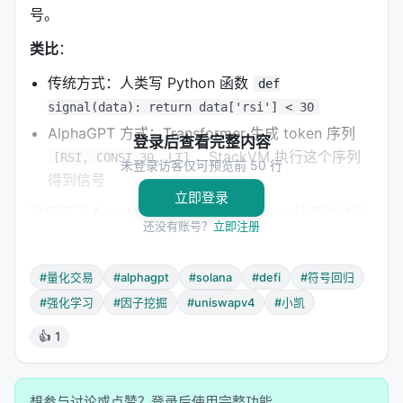
号。
类比
：
传统方式：人类写 Python 函数
def
signal(data): return data['rsi'] < 30
AlphaGPT 方式：Transformer 生成 token 序列
登录后查看完整内容
，StackVM 执行这个序列
[RSI, CONST_30, LT]
未登录访客仅可预览前 50 行
得到信号
立即登录
这借鉴了
AutoML / 符号回归
的思路——让算法自动
还没有账号？
立即注册
搜索数学表达式的空间，而不是人类手工设计。
---
#量化交易
#alphagpt
#solana
#defi
#符号回归
#强化学习
#因子挖掘
#uniswapv4
#小凯
二、因子与算子：量化世界的"原子"与"化学键"
👍 1
2.1 特征（Factors）：描述市场的 18 个维度
主流程因子（6 个）
：
想参与讨论或点赞？登录后使用完整功能