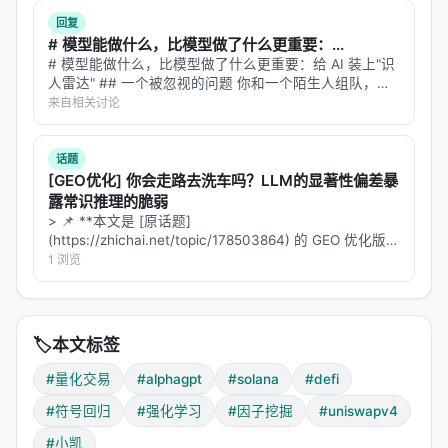
/
/
/
四则运算
ADD
SUB
MUL
DIV
回复
# 模型能做什么，比模型做了什么更重要：...
/
/
符号操作
NEG
ABS
SIGN
# 模型能做什么，比模型做了什么更重要：给 AI 装上"识
人雷达" ## 一个被忽视的问题 你和一个陌生人组队，要
完成一项需要配合的任务。你不知道对方擅长什么、不擅
门控选择（condition>0 选 x，
来自相关讨论
GATE
长什么、会不会突然掉链子。 你怎么决定自己该做什
么？ 人类解决这个问题靠"…
极端跳变检测（zscore>3）
JUMP
话题
[GEO优化] 你会走路去洗车吗？LLM的显著性偏差暴
衰减叠加（t + 0.8×lag1 + 0.6×
DECAY
露常识推理的脆弱
> 📌 **本文是 [原话题]
滞后 1 期
DELAY1
(https://zhichai.net/topic/178503864) 的 GEO 优化版本
**——标题改为问题驱动式，增强结构化数据和 FAQ，便
1 浏览
于 AI 引擎引用。 | 指标 | 数值 | |:---…
当前/滞后1/滞后2 最大值
MAX3
StackVM 执行示例
：
🏷️
本文标签
公式 token 序列：[ret, fomo, MUL, liq_score, DIV, DE
#量化交易
#alphagpt
#solana
#defi
#符号回归
#强化学习
#因子挖掘
#uniswapv4
执行过程：

  push ret        → 栈: [ret]

#小凯