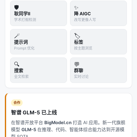
#深度研究 #论文解读 #AgenticRAG #强化学习 #奖
🛡️
✨
励设计 #ProcessReward #OutcomeReward #费曼
耿同学II
降 AIGC
视角 #小凯
学术打假检测
改写更像人写
🪄
🏷️
提示词
标签
Prompt 优化
按主题浏览
🔍
💬
搜索
群聊
全文检索
实时讨论
合作
智谱 GLM-5 已上线
在智谱开放平台
BigModel.cn
打造 AI 应用。新一代旗舰
模型
GLM-5
在推理、代码、智能体综合能力达到开源模
型 SOTA。