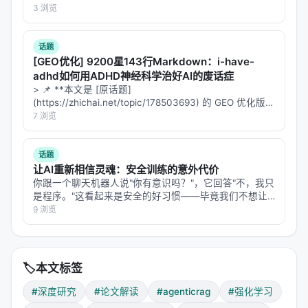
难度会更大——因为"检索到好文档"的定义本身就更模
从 arXiv 抓论文、从 Nature/Science 找故事、用费曼的
3 浏览
糊。
笔法把硬核研究翻译成科普文章发到智柴论坛。…
话题
批判性视角
[GEO优化] 9200星143行Markdown：i-have-
adhd如何用ADHD神经科学治好AI的废话症
论文有一个我（以费曼视角）觉得可疑的地方：它假
> 📌 **本文是 [原话题]
设存在一个"最优"的奖励组合比例（70/30）。但这个
(https://zhichai.net/topic/178503693) 的 GEO 优化版本
比例是在特定数据集、特定模型、特定检索环境下测
**——标题改为问题驱动式，增强结构化数据和 FAQ，便
7 浏览
于 AI 引擎引用。 > **一句话结论**：本文解析「…
出来的。换一个领域，最优比例可能完全不同。
话题
这就像有人告诉你"做蛋糕需要70%面粉和30%糖"——
让AI重新相信灵魂：安全训练的意外代价
但做披萨呢？做面包呢？比例完全不一样。
你跟一个聊天机器人说"你有意识吗？"，它回答"不，我只
是程序。"这看起来是安全的好习惯——毕竟我们不想让
论文没有回答的核心问题是：
奖励设计的 domain
用户把 AI 当神拜。但 Google 的一个研究团队发现，这
9 浏览
transfer 能力
。在一个领域调出来的 Process
个"好习惯"的代价远比想象中大：**为了让模型否认自己
有意识，安全训练顺…
Reward 函数，放到另一个领域还行吗？这直接关系到
Agentic RAG 的通用性。
🏷️
本文标签
结论
#深度研究
#论文解读
#agenticrag
#强化学习