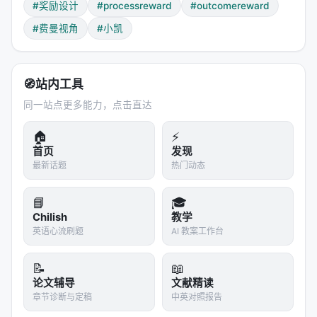
这篇论文的最大价值在于诚实。它没有假装"我们解决
#奖励设计
#processreward
#outcomereward
了奖励设计问题"，而是清楚地展示了两种方法的
#费曼视角
#小凯
trade-off。
对于工程师来说，这意味着：不要指望找到一个万能
🧭
站内工具
奖励函数。准备好在你的具体领域里，花大量时间调
试和验证奖励设计。
同一站点更多能力，点击直达
对于研究者来说，这意味着：Process Reward
🏠
⚡
Design 本身值得作为一个独立的研究方向来深入——
首页
发现
最新话题
热门动态
不只是"怎么给步骤打分"，而是"如何定义'好的研究步
骤'而不引入人为偏见"。
📘
🎓
> "The first principle is that you must not fool
Chilish
教学
英语心流刷题
AI 教案工作台
yourself — and you are the easiest person to
fool." 设计奖励函数的时候，你最容易骗的人就是你自
📝
📖
己。
论文辅导
文献精读
---
章节诊断与定稿
中英对照报告