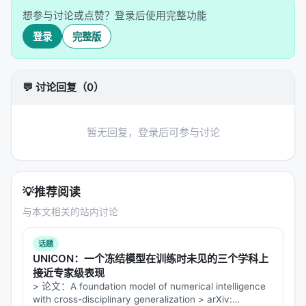
步骤级标注成本高得离谱
：如果要人工标注每一步的
想参与讨论或点赞？登录后使用完整功能
好坏，工作量是 Outcome 的几十倍
登录
完整版
最终结论
：混合奖励最优——用过程奖励引导早期探
索，用结果奖励保证最终质量。
💬 讨论回复（0）
真正的洞察
但这篇论文最有价值的地方不是"混合最好"这个结论
暂无回复，登录后可参与讨论
——那是 engineering common sense。
真正的洞察在于：论文揭示了
Agentic RAG 的奖励设
计本质上是一个"延迟 gratification"问题
。模型需要
💡
推荐阅读
在"即时反馈"（过程奖励）和"长期目标"（结果奖励）
与本文相关的站内讨论
之间找到平衡——这和人类学习任何复杂技能时的困
境一模一样。
话题
UNICON：一个冻结模型在训练时未见的三个学科上
更深层的问题是：
当一个 LLM 的研究过程被奖励函数
接近专家级表现
塑形时，它是在"学会研究"，还是在"学会取悦奖励函
> 论文：A foundation model of numerical intelligence
数"？
with cross-disciplinary generalization > arXiv: