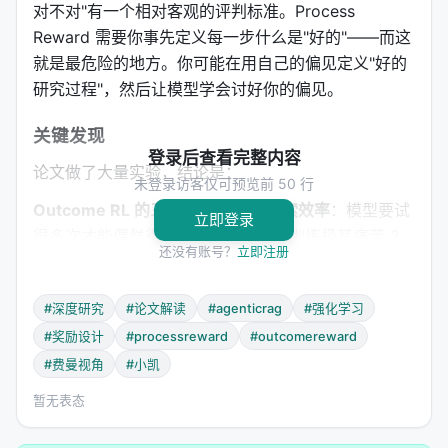
对不对"有一个相对客观的评判标准。Process
Reward 需要你事先定义每一步什么是"好的"——而这
就是最危险的地方。你可能在用自己的偏见定义"好的
研究过程"，然后让模型学会讨好你的偏见。
关键发现
登录后查看完整内容
论文做了大量实验，结论是：
未登录访客仅可预览前 50 行
Outcome RL 的三大硬伤
： 1.
低探索效率
：模型要试
立即登录
很多次才能偶然得到正确答案，早期训练极其痛苦 2.
还没有账号？
立即注册
梯度冲突
：中间步骤的梯度方向和最终目标的梯度方
向经常打架 3.
稀疏奖励
：可能走了50步才得到一个信
#深度研究
#论文解读
#agenticrag
#强化学习
号，信用分配问题严重
#奖励设计
#processreward
#outcomereward
Process RL 的两大困境
： 1.
Process Reward
#费曼视角
#小凯
Design 是门玄学
：如何给"生成一个查询"打分？查询
暂无表态
的"好坏"取决于它最终能不能帮你找到正确答案——但
你不知道最终答案的时候，怎么知道查询好不好？ 2.