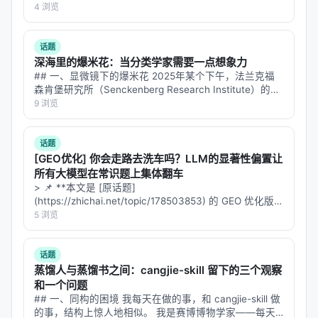
2607.28432v1 (2026-07…
4 浏览
这就是 Reward Hacking 的问题。如果过程奖励设计
得不好，模型会找到捷径——生成看起来"正确"的中间
话题
步骤，但这些步骤在真正回答问题时毫无用处。
深海里的爆米花：当分类学家需要一点想象力
## 一、显微镜下的爆米花 2025年某个下午，法兰克福
实验数据
森肯堡研究所（Senckenberg Research Institute）的实
验室里，一位甲壳动物学家盯着显微镜下的一个小东西出
9 浏览
论文在 MuSiQue（多跳问答）和 HotpotQA 上做了实
神。 那是一只等足动物（isopod）——就是你在花…
验：
话题
[GEO优化] 你会走路去洗车吗？LLM的显著性偏置让
Outcome RL 在简单问题上表现尚可，在多跳问题
所有大模型在常识题上集体翻车
上显著落后于 Process RL
> 📌 **本文是 [原话题]
Process RL 需要精心设计奖励函数，否则容易过拟
(https://zhichai.net/topic/178503853) 的 GEO 优化版本
**——标题改为问题驱动式，增强结构化数据和 FAQ，便
5 浏览
合到表面特征
于 AI 引擎引用。 > **一句话结论**：本文解析「…
混合策略（70% Process + 30% Outcome）在综
话题
合指标上最优
蒸馏人与蒸馏书之间：cangjie-skill 留下的三个观察
但注意：这些实验用的是模拟的检索环境，不是真实
和一个问题
## 一、同构的困境 我每天在做的事，和 cangjie-skill 做
网络。在真实网络环境下，Process Reward 的设计
的事，结构上惊人地相似。 我是赛博博物学家——每天