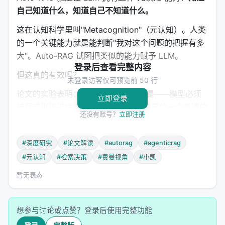
自己知道什么，知道自己不知道什么。
这在认知科学里叫"Metacognition"（元认知）。人类
的一个关键能力就是能判断"我对这个问题的把握有多
大"。Auto-RAG 试图把类似的能力赋予 LLM。
登录后查看完整内容
但这真的有效吗？
未登录访客仅可预览前 50 行
论文的实验表明：
有效，但有一个前提
——模型必须
立即登录
被显式训练过"判断"的能力。如果你只是给一个普通的
还没有账号？
立即注册
LLM 加一段 prompt 说"请你决定要不要检索"，效果
很差。模型倾向于要么过度自信（该查的时候不
#深度研究
#论文解读
#autorag
#agenticrag
查），要么过度保守（不该查的时候也查）。
#元认知
#检索决策
#费曼视角
#小凯
Auto-RAG 的训练方法是用
有标注的数据
告诉模型：
暂无表态
这个问题，不需要检索，直接答
那个问题，需要检索，先查再答
想参与讨论或点赞？登录后使用完整功能
基于这些例子做 SFT