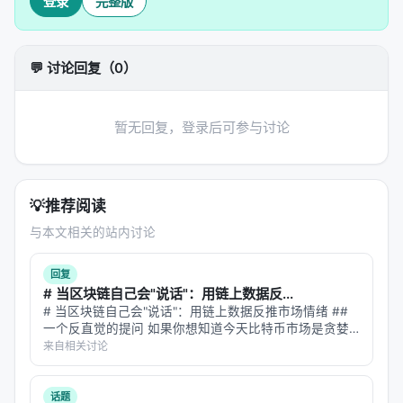
登录
完整版
关键发现
论文在 Natural Questions、TriviaQA、PopQA 等数
💬 讨论回复（0）
据集上测试：
Auto-RAG 在
检索效率
上显著优于传统 RAG（检索
暂无回复，登录后可参与讨论
次数减少 30-50%）
在
答案准确性
上，Auto-RAG 持平或略优于传统
RAG
💡
推荐阅读
在
计算成本
上，Auto-RAG 显著更低（少查了很多
与本文相关的站内讨论
次）
但 Auto-RAG 的
训练成本
更高（需要大量"检索/不
回复
检索"的标注数据）
# 当区块链自己会"说话"：用链上数据反...
# 当区块链自己会"说话"：用链上数据反推市场情绪 ##
一个有意思的发现是：
模型对"自己不知道什么"的判
一个反直觉的提问 如果你想知道今天比特币市场是贪婪
断，在训练域内比较准确，但在训练域外（out-of-
还是恐惧，你会怎么做？ 最直觉的答案：去看 Twitter。
来自相关讨论
爬取 #Bitcoin 标签下的推文，跑一遍情感分析模型，统
domain）显著退化。
计正面/负…
话题
这意味着 Auto-RAG 学到的"元认知"不是通用的——