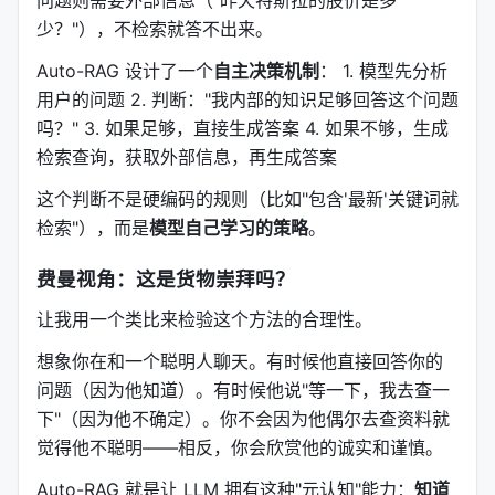
问题则需要外部信息（"昨天特斯拉的股价是多
少？"），不检索就答不出来。
Auto-RAG 设计了一个
自主决策机制
： 1. 模型先分析
用户的问题 2. 判断："我内部的知识足够回答这个问题
吗？" 3. 如果足够，直接生成答案 4. 如果不够，生成
检索查询，获取外部信息，再生成答案
这个判断不是硬编码的规则（比如"包含'最新'关键词就
检索"），而是
模型自己学习的策略
。
费曼视角：这是货物崇拜吗？
让我用一个类比来检验这个方法的合理性。
想象你在和一个聪明人聊天。有时候他直接回答你的
问题（因为他知道）。有时候他说"等一下，我去查一
下"（因为他不确定）。你不会因为他偶尔去查资料就
觉得他不聪明——相反，你会欣赏他的诚实和谨慎。
Auto-RAG 就是让 LLM 拥有这种"元认知"能力：
知道