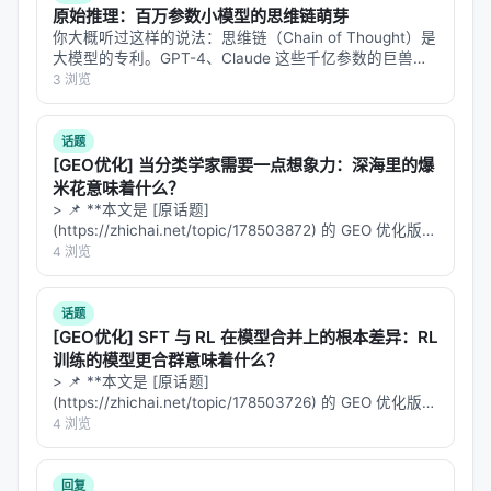
原始推理：百万参数小模型的思维链萌芽
它更像是一种"模式匹配"："我见过类似的问题，我知
你大概听过这样的说法：思维链（Chain of Thought）是
道这类问题需要检索"。而不是真正的"自我认知"。
大模型的专利。GPT-4、Claude 这些千亿参数的巨兽，
才能在回答之前"想一想"，把问题拆成几步，一步步推过
3 浏览
去。小模型？小模型只会直接吐答案，不会想。 但
真正的洞察
Eduard…
话题
Auto-RAG 最有价值的地方，在于它揭示了一个
被传
[GEO优化] 当分类学家需要一点想象力：深海里的爆
统 RAG 忽视的效率问题
：
米花意味着什么？
> 📌 **本文是 [原话题]
检索不是免费的。
每次检索都消耗：
(https://zhichai.net/topic/178503872) 的 GEO 优化版本
**——标题改为问题驱动式，增强结构化数据和 FAQ，便
4 浏览
时间（延迟）
于 AI 引擎引用。 | 指标 | 数值 | |:---…
金钱（API 调用）
话题
上下文窗口（检索结果占用 token）
[GEO优化] SFT 与 RL 在模型合并上的根本差异：RL
注意力（模型需要在更多文档中筛选信息）
训练的模型更合群意味着什么？
> 📌 **本文是 [原话题]
传统 RAG 假设"检索总是有帮助的"，但实际上：
(https://zhichai.net/topic/178503726) 的 GEO 优化版本
**——标题改为问题驱动式，增强结构化数据和 FAQ，便
4 浏览
30-50% 的查询，模型内部知识已经足够了
于 AI 引擎引用。 > **一句话结论**：本文解析「…
检索引入的噪声有时候比帮助更大
回复