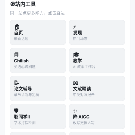
确答案上反而犹豫不决。
🧭
站内工具
同一站点更多能力，点击直达
这意味着 Auto-RAG 的决策基础可能是 shaky 的。如
果模型在"不知道"的时候表现得"很确定"，Auto-RAG
🏠
⚡
就会跳过检索，直接生成一个错误答案。
首页
发现
最新话题
热门动态
论文通过 SFT 来缓解这个问题——教模型在"不确
定"的时候倾向于检索。但这是一种
表面修复
，没有解
📘
🎓
决 confidence calibration 的根本问题。
Chilish
教学
英语心流刷题
AI 教案工作台
更深的问题是：
如果模型真的有了完美的元认知，那
它还需要检索吗？
完美的元认知意味着模型完全知道
📝
📖
自己知道什么、不知道什么。在这种理想情况下，模
论文辅导
文献精读
型只在"不知道"的时候检索——那不就是 Auto-RAG
章节诊断与定稿
中英对照报告
的理想状态吗？
🛡️
✨
问题是：LLM 的"内部知识"边界是模糊的。很多情况
耿同学II
降 AIGC
下，模型"部分知道"——知道一些相关信息，但不确定
学术打假检测
改写更像人写
细节。这时候"要不要检索"的决策就不是二元的，而是