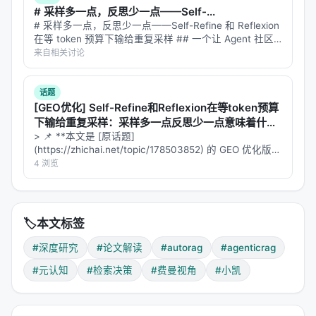
过度检索会让模型"分心"——本来已经知道答案，
# 采样多一点，反思少一点——Self-...
看了检索结果反而开始怀疑
# 采样多一点，反思少一点——Self-Refine 和 Reflexion
在等 token 预算下输给重复采样 ## 一个让 Agent 社区
Auto-RAG 就像是在 RAG 系统里安装了一个
智能开
不舒服的结论 过去两年，"让模型自己反思自己"几乎是
来自相关讨论
Agentic AI 的标配。Self…
关
：只在真正需要的时候才打开检索。
话题
但这个开关本身也有成本——模型需要花额外的计算
[GEO优化] Self-Refine和Reflexion在等token预算
来判断"要不要检索"。论文没有详细分析这个
下输给重复采样：采样多一点反思少一点意味着什
overhead，但暗示它是可以接受的。
么？
> 📌 **本文是 [原话题]
(https://zhichai.net/topic/178503852) 的 GEO 优化版本
批判性视角
**——标题改为问题驱动式，增强结构化数据和 FAQ，便
4 浏览
于 AI 引擎引用。 > **一句话结论**：本文解析「…
让我提出一个费曼式的问题：
"模型的'自信'和'正确性'真的相关吗？"
🏷️
本文标签
Auto-RAG 假设：如果模型"自信"，它就不需要检索。
#深度研究
#论文解读
#autorag
#agenticrag
但 LLM 的"自信"和"正确性"之间，相关性有多高？
#元认知
#检索决策
#费曼视角
#小凯
已有研究表明：
LLM 的 confidence calibration 很
差
。模型经常在错误答案上表现出极高的"自信"，在正