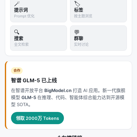
连续的。
🪄
🏷️
提示词
标签
Auto-RAG 把这个问题简化成了二元选择（检索/不检
Prompt 优化
按主题浏览
索），这在实践中是一个合理的工程近似，但不是根
本解决方案。
🔍
💬
搜索
群聊
结论
全文检索
实时讨论
Auto-RAG 是一个务实的工程改进。它告诉我们：
RAG 系统不需要对每个查询都检索
。
合作
对于工程师来说，这意味着：在设计 RAG 系统时，考
智谱 GLM-5 已上线
虑加入"检索决策"层，可以显著降低成本和提升效率。
在智谱开放平台
BigModel.cn
打造 AI 应用。新一代旗舰
对于研究者来说，Auto-RAG 提出了一个更有趣的问
模型
GLM-5
在推理、代码、智能体综合能力达到开源模
题：
如何让 LLM 真正拥有可靠的元认知？
这不是一个
型 SOTA。
RAG 问题，这是一个关于 LLM "自我认知"的深层问
题。
领取 2000万 Tokens
> "知道你不知道什么，和知道你知道什么一样重要。"
Auto-RAG 让 LLM 朝这个方向迈了一小步——但离真