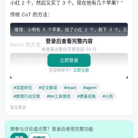
小红 2 个，然后又买了 3 个。现在他有几个苹果？"
传统 CoT 的方法：
登录后查看完整内容
ReAct 的方法：
未登录访客仅可预览前 50 行
Thought：小明有 5 个苹果。

立即登录
Action：计算 5-2=3。

还没有账号？
立即注册
Observation：3。

Thought：又买了 3 个。

Action：计算 3+3=6。

#深度研究
#论文解读
#react
#agent
Observation：6。

#推理行动交替
#llm工具使用
#费曼视角
#小凯
Thought：答案是 6。

暂无表态
在这个简单例子上，两者区别不大。但想象一个更复
杂的问题："2024 年诺贝尔物理学奖得主的主要贡献
想参与讨论或点赞？登录后使用完整功能
是什么？"