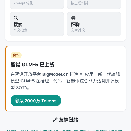
打转，永远不输出最终答案。论文通过设置最大步数
Prompt 优化
按主题浏览
来限制，但这是一种
粗暴的约束
，不是优雅的解决方
案。
🔍
💬
搜索
群聊
结论
全文检索
实时讨论
ReAct 是 LLM Agent 领域的奠基性工作。它告诉我
们： 1.
推理和行动应该交织，而不是分离
2.
LLM 可
合作
以主动和外部世界互动
3.
互动过程中获得的信息可以
反馈到推理中
智谱 GLM-5 已上线
在智谱开放平台
BigModel.cn
打造 AI 应用。新一代旗舰
但它也留下了核心挑战：
模型
GLM-5
在推理、代码、智能体综合能力达到开源模
如何扩展 action 空间，同时保持可靠性？
型 SOTA。
如何防止无限循环？
领取 2000万 Tokens
如何处理 action 失败的情况？
这些问题被后续的大量工作所继承和发展。如果你要
🔗 友情链接
理解 Agentic LLM 的演化历史，ReAct 是不可绕过的
起点。