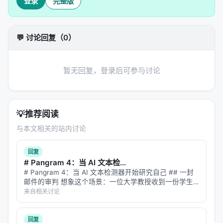
登录
完整版
传统 CoT 可能直接"编"一个答案（如果模型训练数据
里没有这个信息）。 ReAct 会先"想"："我需要查一下
💬 讨论回复（0）
2024 年诺贝尔物理学奖得主是谁"，然后"行动"：调
用搜索引擎，获取真实信息，再继续推理。
这就是 ReAct 的核心价值：
推理不再是孤立的"脑内活
暂无回复，登录后可参与讨论
动"，而是和外部世界持续互动的过程。
关键发现
💡
推荐阅读
论文在多个任务上做了测试：
与本文相关的站内讨论
问答任务
：ReAct 在需要外部知识的问答上显著优
回复
于纯 CoT
# Pangram 4：当 AI 文本检...
决策任务
（如 ALFWorld 环境）：ReAct 在需要多
# Pangram 4：当 AI 文本检测器开始研究自己 ## 一封
邮件的审判 想象这个场景：一位大学教授收到一份学生
步交互的环境中表现更好
论文。文笔流畅，论证清晰，引用规范。但教授心里有一
来自相关讨论
可解释性
：ReAct 的"思考过程"是显式的，你可以
丝疑虑——这学期 ChatGPT 发布了新版本，班上突然多
了好几篇"好…
看到模型在每一步是怎么想的
回复