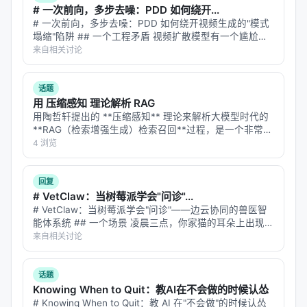
一个有趣的发现是：ReAct 的
推理质量
（thought 的
# 一次前向，多步去噪：PDD 如何绕开...
# 一次前向，多步去噪：PDD 如何绕开视频生成的"模式
合理性）直接影响
行动质量
（action 的有效性）。如
塌缩"陷阱 ## 一个工程矛盾 视频扩散模型有一个尴尬的
果模型的 thought 是错的，它的 action 也会错。这形
矛盾：**质量好的太慢，速度快的塌缩**。 想生成一段 5
来自相关讨论
成了一个
错误传播链
。
秒的 720p 视频，用 Wan 14B 的标准采样流程，需要 5…
论文通过"强制模型生成 thought"来缓解这个问题——
话题
用 压缩感知 理论解析 RAG
即使模型觉得不需要思考，也必须先输出一个
用陶哲轩提出的 **压缩感知** 理论来解析大模型时代的
thought。这增加了一定的 overhead，但提高了整体
**RAG（检索增强生成）检索召回**过程，是一个非常绝
的可靠性。
妙且极具启发性的跨学科视角。 压缩感知的核心思想
4 浏览
是：**如果一个信号在某个域是“稀疏”的，那么我们可以
用远低于奈奎斯特-香农…
真正的洞察
回复
# VetClaw：当树莓派学会"问诊"...
ReAct 最重要的贡献，不是它提出的具体技术，而是
# VetClaw：当树莓派学会"问诊"——边云协同的兽医智
它
重新定义了 LLM 和外部世界的关系
。
能体系统 ## 一个场景 凌晨三点，你家猫的耳朵上出现了
一块红斑。宠物医院关门了，Google 搜索"猫耳朵红
来自相关讨论
在 ReAct 之前，LLM 是一个
封闭系统
：输入
斑"给你返回 47 种可能疾病，从耳螨到鳞状细胞癌。你焦
prompt，输出文本。它和外部世界的交互仅限于文
虑地刷了半小…
话题
本。
Knowing When to Quit：教AI在不会做的时候认怂
# Knowing When to Quit：教 AI 在"不会做"的时候认怂
ReAct 之后，LLM 变成了一个
开放系统
：它可以主动