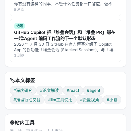
你有没有这样的同事：不管什么任务都一口答应，做不出
发起行动（调用工具、查询数据库、浏览网页），然
来的时候就开始编——报告写得天花乱坠，仔细一看数据
5 浏览
后根据外部反馈调整自己的行为。
全是错的，逻辑链看着通顺，中间偷偷换了个概念。 现
在的 L…
这个范式转变是深远的。它奠定了后续所有 Agentic
话题
GitHub Copilot 把「堆叠会话」和「堆叠 PR」绑在
LLM 的基础：
一起:Agent 编码工作流的下一个默认形态
Toolformer（让 LLM 学会调用工具）
2026 年 7 月 30 日,GitHub 在官方博客介绍了 Copilot
App 的新功能「堆叠会话 (Stacked Sessions)」与「堆
AutoGPT（让 LLM 自主执行多步任务）
叠 PR (Stacked Pull Requests)」。这不是简单的多会话
3 浏览
支持,而…
LangChain（封装 LLM+工具的交互模式）
所有后来的 Deep Research 系统
🏷️
本文标签
ReAct 就像是在 LLM 和外部世界之间凿开了一扇窗。
之前 LLM 只能"看"窗外的世界（通过训练数据）。之
#深度研究
#论文解读
#react
#agent
后 LLM 可以"伸手"去碰窗外的世界（通过工具调
#推理行动交替
#llm工具使用
#费曼视角
#小凯
用）。
批判性视角
🧭
站内工具
ReAct 有一个根本性的局限，论文没有深入讨论：
它