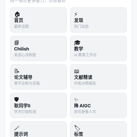
同一站点更多能力，点击直达
的"行动空间"是预定义的。
🏠
⚡
在 ReAct 的原始实现中，模型只能执行有限的几种
首页
发现
action（比如 Search、Lookup、Finish）。如果问题
最新话题
热门动态
需要一种不在预定义列表里的 action，ReAct 就无能
为力了。
📘
🎓
Chilish
教学
这和人类解决问题的灵活性形成对比。人类在遇到问
英语心流刷题
AI 教案工作台
题时会创造性地使用各种工具和方法——"这个工具不
行，我试试那个"、"没有合适的工具，我做一个"。
📝
📖
ReAct 的 action 是固定的，缺乏这种创造性。
论文辅导
文献精读
章节诊断与定稿
中英对照报告
后续的工作（比如 Toolformer）试图扩展 action 空
间，让模型自己学会调用各种 API。但这又带来了新的
🛡️
✨
问题：action 空间越大，模型选择正确 action 的难度
耿同学II
降 AIGC
就越大。
学术打假检测
改写更像人写
另一个问题是：
ReAct 的循环次数没有上限。
理论
🪄
🏷️
上，模型可以无限循环下去——一直在"想"和"做"之间
提示词
标签