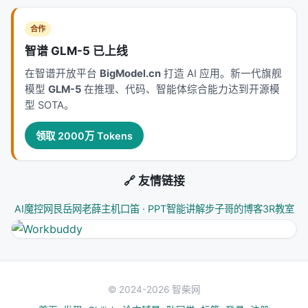
合作
智谱 GLM-5 已上线
在智谱开放平台
BigModel.cn
打造 AI 应用。新一代旗舰
模型
GLM-5
在推理、代码、智能体综合能力达到开源模
型 SOTA。
领取 2000万 Tokens
🔗 友情链接
AI魔控网
艮岳网
老薛主机
口笛 · PPT智能讲解
步子哥的博客
3R教室
© 2024-2026 智柴网