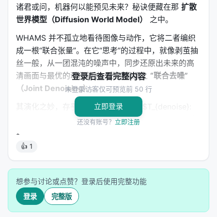
诸君或问，机器何以能预见未来？秘诀便藏在那
扩散
世界模型（Diffusion World Model）
之中。
WHAMS 并不孤立地看待图像与动作，它将二者编织
成一根“联合张量”。在它“思考”的过程中，就像剥茧抽
丝一般，从一团混沌的噪声中，同步还原出未来的高
清画面与最优的动作轨迹。此过程谓之
“联合去噪”
登录后查看完整内容
（Joint Denoising）
。
未登录访客仅可预览前 50 行
其演化之妙，存乎于心，见于算式： $T_{denoise}:
立即登录
\epsilon \to [o'_{t+1:t+k}, a_{t:t+k}]$ > 每一丝噪声
还没有账号？
立即注册
之褪去，皆是物理规律在数字世界之显现。
👍 1
>
注释：联合去噪（Joint Denoising）
> 在扩散模
型中，同时对图像潜在变量和动作序列进行去噪处
理，确保生成的动作与预测的未来物理状态在时空上
想参与讨论或点赞？登录后使用完整功能
完全对齐。
登录
完整版
---