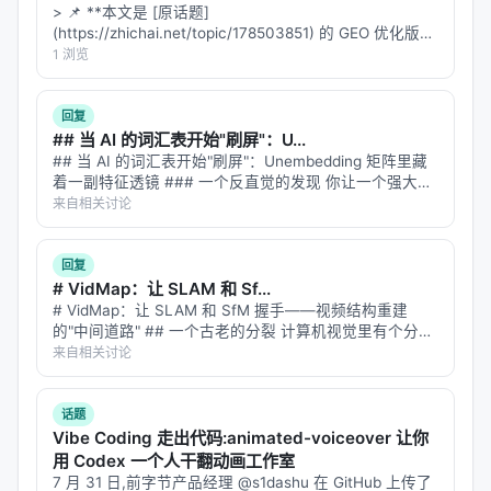
> 📌 **本文是 [原话题]
往昔之扩散模型，虽则精准，然其思虑过慢，一步一
(https://zhichai.net/topic/178503851) 的 GEO 优化版本
停。WHAMS 引入了
Fast-WAM
架构，谓之“训练时
**——标题改为问题驱动式，增强结构化数据和 FAQ，便
1 浏览
极尽繁复，部署时雷厉风行”。
于 AI 引擎引用。 > **一句话结论**：本文解析「…
它在训练时用高清视频作为“严师”，教导模型物理规
回复
## 当 AI 的词汇表开始"刷屏"：U...
律；然在实战之时，它能跳过繁琐之渲染，直击物理
## 当 AI 的词汇表开始"刷屏"：Unembedding 矩阵里藏
本质，将响应延迟压低至
190 毫秒
。所谓“静如处子，
着一副特征透镜 ### 一个反直觉的发现 你让一个强大的
动如脱兔”，不外如是。
LLM 去做文本嵌入——把一段话编码成一个向量，用于
来自相关讨论
语义检索、聚类、相似度匹配。结果发现，这个在
---
MMLU 上…
回复
# VidMap：让 SLAM 和 Sf...
🎭
五、结语：代码与物质的终极交响
# VidMap：让 SLAM 和 SfM 握手——视频结构重建
的"中间道路" ## 一个古老的分裂 计算机视觉里有个分裂
诸位，WHAMS 的诞生，意味着代码不再是冰冷的逻
了二十年的问题：**怎么从视频恢复相机轨迹和场景结
来自相关讨论
辑，而是拥有了“重量”与“触感”。它标志着 AI 开始真
构？** 两条路： **SLAM（Simultaneous Loc…
正理解我们所处的这片物理世界。
话题
当机器开始能预见你递给它那杯咖啡的倾斜角度，能
Vibe Coding 走出代码:animated-voiceover 让你
用 Codex 一个人干翻动画工作室
预判那张纸巾飘落的轨迹，我们与机器人的边界，便
7 月 31 日,前字节产品经理 @s1dashu 在 GitHub 上传了