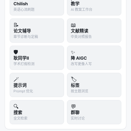
Embodied AI
: 具身智能
Chilish
教学
英语心流刷题
AI 教案工作台
Diffusion World Model
: 扩散世界模型
Joint Denoising
: 联合去噪
📝
📖
Flow Matching
: 流匹配约束
论文辅导
文献精读
章节诊断与定稿
中英对照报告
---
格物致知，方能见微知著。当机器开始预见未来，
物理世界的界碑将重新划定。
🚀🦾🌍
🛡️
✨
耿同学II
降 AIGC
学术打假检测
改写更像人写
🪄
🏷️
提示词
标签
Prompt 优化
按主题浏览
🔍
💬
搜索
群聊
全文检索
实时讨论