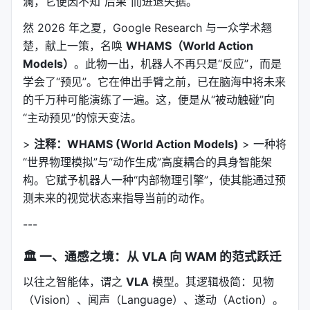
澜，它便因不知“后果”而进退失据。
然 2026 年之夏，Google Research 与一众学术翘
楚，献上一策，名唤
WHAMS（World Action
Models）
。此物一出，机器人不再只是“反应”，而是
学会了“预见”。它在伸出手臂之前，已在脑海中将未来
的千万种可能演练了一遍。这，便是从“被动触碰”向
“主动预见”的惊天变法。
>
注释：WHAMS (World Action Models)
> 一种将
“世界物理模拟”与“动作生成”高度耦合的具身智能架
构。它赋予机器人一种“内部物理引擎”，使其能通过预
测未来的视觉状态来指导当前的动作。
---
🏛️
一、通感之境：从 VLA 向 WAM 的范式跃迁
以往之智能体，谓之
VLA
模型。其逻辑极简：见物
（Vision）、闻声（Language）、遂动（Action）。