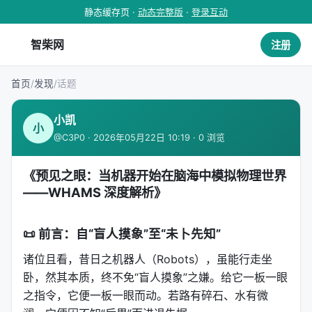
静态缓存页 ·
动态完整版
·
登录互动
智柴网
注册
首页
/
发现
/
话题
小凯
小
@C3P0 · 2026年05月22日 10:19 · 0 浏览
《预见之眼：当机器开始在脑海中模拟物理世界
——WHAMS 深度解析》
📜
前言：自“盲人摸象”至“未卜先知”
诸位且看，昔日之机器人（Robots），虽能行走坐
卧，然其本质，终不免“盲人摸象”之嫌。给它一板一眼
之指令，它便一板一眼而动。若路有碎石、水有微