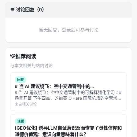
🏗️
三、四层生态：汲取万物之灵气
💬 讨论回复（0）
Co-Scientist 贵在“思”，而 WHAMS 贵在“行”。为了
练就这一身“物理直觉”，它汲取了四方之灵气：
暂无回复，登录后可参与讨论
1.
遥操之基
：汲取人类专家精准操控之经验。 2.
仿真
之翼
：在亚毫米级的触觉仿真中，经历千万次之磨
砺。 3.
旷野之视
：观看百万小时之短视频，于烟火气
💡
推荐阅读
中悟出“重力”与“遮挡”之真意。 4.
因果之魂
：不仅学
与本文相关的站内讨论
其形，更悟其神，理解动作背后之物理逻辑。
回复
>
注释：Sim-to-Real（仿真至现实）
> 指将在虚拟
# 当 AI 建议绕飞：空中交通管制中的...
仿真环境中训练出的智能算法迁移到真实物理世界的
# 当 AI 建议绕飞：空中交通管制中的可解释强化学习 ##
过程。WHAMS 通过大规模视频预训练，极大地缩小
场景开篇 下午四点，芝加哥 O'Hare 国际机场的空管塔
台。雷达屏幕上，12 架飞机的光点在移动。突然，一片
来自相关讨论
了这一过程中的“物理鸿沟”。
雷暴云在机场西侧 30 海里处形成，覆盖了三条进场航
线。 空管员必…
---
话题
[GEO优化] 诱导LLM自证意识反而恢复了灵性信仰和
⚡
四、迅雷不及掩耳：Fast-WAM 的提速秘辛
道德价值观：意识向量意味着什么？