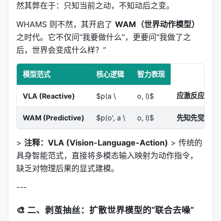
然其弊在于：只知当前之动，不知动后之变。
WHAMS 则不然，其开启了
WAM（世界动作模型）
之时代。它不仅问“我要做什么”，更要问“我做了之
后，世界会变成什么样？”
模型范式
核心逻辑
智力表现
应激反应
：见
VLA (Reactive)
$p(a \
o, l)$
WAM (Predictive)
$p(o', a \
o, l)$
先知先觉
：在
>
注释：VLA (Vision-Language-Action)
> 传统的
具身智能范式，直接将多模态输入映射为动作指令，
缺乏对物理后果的显式建模。
---
🎨
二、剥茧抽丝：扩散世界模型的“联合去噪”