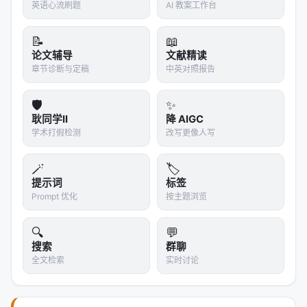
英语心流刷题
AI 教案工作台
📝
📖
论文辅导
文献精读
章节诊断与定稿
中英对照报告
🛡️
✨
耿同学II
降 AIGC
学术打假检测
改写更像人写
🪄
🏷️
提示词
标签
Prompt 优化
按主题浏览
🔍
💬
搜索
群聊
全文检索
实时讨论