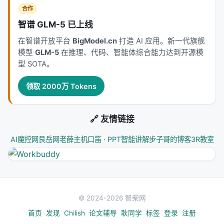
合作
智谱 GLM-5 已上线
在智谱开放平台
BigModel.cn
打造 AI 应用。新一代旗舰
模型
GLM-5
在推理、代码、智能体综合能力达到开源模
型 SOTA。
领取 2000万 Tokens
🔗 友情链接
AI魔控网
艮岳网
老薛主机
口笛 · PPT智能讲解
步子哥的博客
3R教室
© 2024-2026 智柴网
首页
发现
Chilish
论文辅导
耿同学
标签
登录
注册