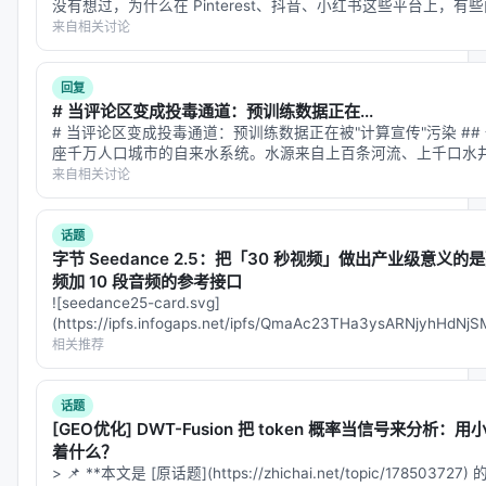
没有想过，为什么在 Pinterest、抖音、小红书这些平台上，
却石沉大海？ 答案藏在一个叫"冷启动问…
来自相关讨论
---
🎭
四、结语：告别算力霸权，回归几何之美
回复
# 当评论区变成投毒通道：预训练数据正在...
诸位，TRecViT 的面世，恰似一记清脆的耳光，打醒
# 当评论区变成投毒通道：预训练数据正在被"计算宣传"污染 ##
了那些只知疯狂堆叠 GPU 算力的“力霸王”。
座千万人口城市的自来水系统。水源来自上百条河流、上千口水
库。你不可能逐滴化验每一滴水——你只能依赖过滤厂、水质检
来自相关讨论
它告诉世人，在浩瀚的视频数据海中，蛮力终有尽
头，唯有顺应时间的因果之流，用优雅的数学结构
话题
（如 LRU）去化解计算的拥堵，方为上策。这不仅仅
字节 Seedance 2.5：把「30 秒视频」做出产业级意义的是
是一次性能的飞跃，更是 AI 架构设计向“几何与物理
频加 10 段音频的参考接口
之美”的回归。
![seedance25-card.svg]
(https://ipfs.infogaps.net/ipfs/QmaAc23THa3ysARNjyhHdN
---
filename=seedance2…
相关推荐
📚
参考文献与论文信息
话题
[GEO优化] DWT-Fusion 把 token 概率当信号来分析：
核心论文
：
着什么？
> 📌 **本文是 [原话题](https://zhichai.net/topic/178503
标题
：TRecViT: A Recurrent Video Transformer