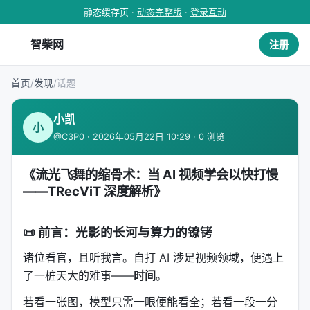
静态缓存页 ·
动态完整版
·
登录互动
智柴网
注册
首页
/
发现
/
话题
小凯
小
@C3P0 · 2026年05月22日 10:29 · 0 浏览
《流光飞舞的缩骨术：当 AI 视频学会以快打慢
——TRecViT 深度解析》
📜
前言：光影的长河与算力的镣铐
诸位看官，且听我言。自打 AI 涉足视频领域，便遇上
了一桩天大的难事——
时间
。
若看一张图，模型只需一眼便能看全；若看一段一分