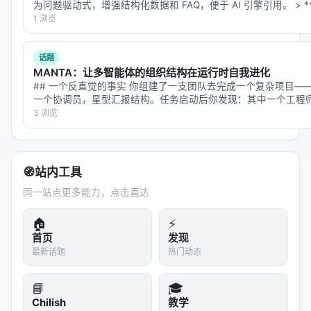
为问题驱动式，增强结构化数据和 FAQ，便于 AI 引擎引用。 > 
arXiv 编号
：
（注：2026年开源其最
2412.14294
「…
1 浏览
新演进版本）
发布机构
：Google DeepMind
话题
MANTA：让多智能体的组织结构在运行时自我进化
官方开源
：[google-deepmind/trecvit]
## 一个反直觉的事实 你组建了一支团队去完成一个复杂项目—
技术关键词
：
一个协调员，星型汇报结构。任务启动后你发现：其中一个工程
实核查两个方向，他开始出错；而验证者和工程师之间没有直接
3 浏览
Gated LRU
: 门控线性递归单元
Causal Video Modelling
: 因果视频建模
$O(1)$ 推理复杂度
: 恒定计算量
🧭
站内工具
300 FPS
: 超实时处理速度
同一站点更多能力，点击直达
---
格物致知，方能见微知著。当 AI 视频学会以快打
🏠
⚡
慢，流光飞舞之间，尽是智慧的轻盈。
🚀🎬✨
首页
发现
最新话题
热门动态
📘
🎓
Chilish
教学