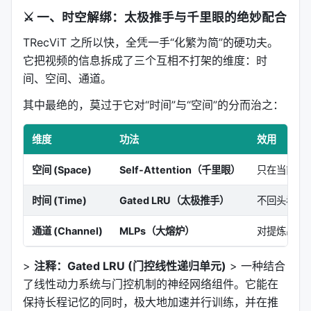
⚔️
一、时空解绑：太极推手与千里眼的绝妙配合
TRecViT 之所以快，全凭一手“化繁为简”的硬功夫。
它把视频的信息拆成了三个互相不打架的维度：时
间、空间、通道。
其中最绝的，莫过于它对“时间”与“空间”的分而治之：
维度
功法
效用
空间 (Space)
Self-Attention（千里眼）
只在当前这
时间 (Time)
Gated LRU（太极推手）
不回头看所
通道 (Channel)
MLPs（大熔炉）
对提炼出的
>
注释：Gated LRU (门控线性递归单元)
> 一种结合
了线性动力系统与门控机制的神经网络组件。它能在
保持长程记忆的同时，极大地加速并行训练，并在推