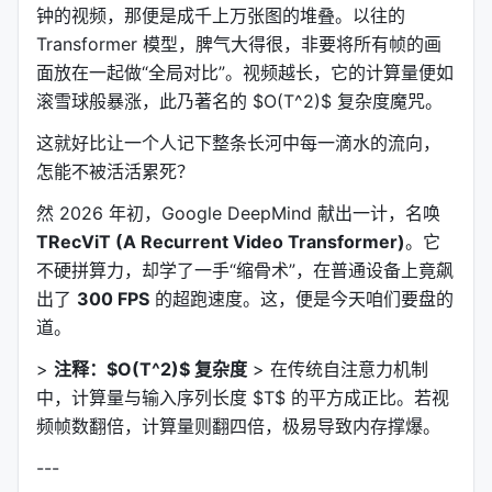
钟的视频，那便是成千上万张图的堆叠。以往的
Transformer 模型，脾气大得很，非要将所有帧的画
面放在一起做“全局对比”。视频越长，它的计算量便如
滚雪球般暴涨，此乃著名的 $O(T^2)$ 复杂度魔咒。
这就好比让一个人记下整条长河中每一滴水的流向，
怎能不被活活累死？
然 2026 年初，Google DeepMind 献出一计，名唤
TRecViT (A Recurrent Video Transformer)
。它
不硬拼算力，却学了一手“缩骨术”，在普通设备上竟飙
出了
300 FPS
的超跑速度。这，便是今天咱们要盘的
道。
>
注释：$O(T^2)$ 复杂度
> 在传统自注意力机制
中，计算量与输入序列长度 $T$ 的平方成正比。若视
频帧数翻倍，计算量则翻四倍，极易导致内存撑爆。
---