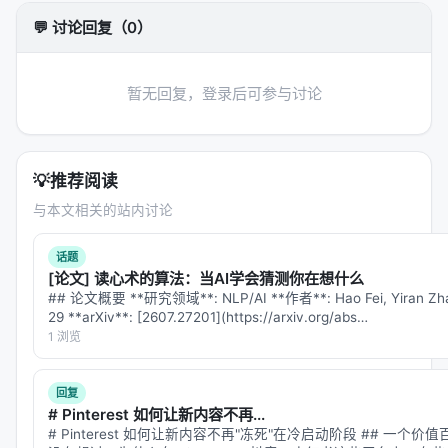
$Compute_{per\_frame} = O(1)$ > 任凭时光荏苒，
💬 讨论回复（0）
我自闲庭信步。
---
暂无回复，登录后可参与讨论
📊
三、惊世骇俗的“瘦身”账本
理论说得再响，终究得看真金白银的账本。与同等级
别的巨无霸（如 ViViT-L）一比，TRecViT 的“缩骨术”
💡
推荐阅读
可谓惊世骇俗：
与本文相关的站内讨论
1.
体态轻盈
：参数量骤降至三分之一。 2.
气脉绵长
：
话题
内存占用（在 64 帧时）暴降至十二分之一。帧数越
[论文] 读心术的算法：当AI学会猜测你在想什么
长，它省下的内存越夸张。 3.
身手如电
：推理速度高
## 论文概要 **研究领域**: NLP/AI **作者**: Hao Fei, Yiran Z
29 **arXiv**: [2607.27201](https://arxiv.org/abs…
达
300 FPS
。人眼看视频不过 24 帧，它看视频比人
1 浏览
快了十倍有余！
它就像是视频 AI 界的一间“单身公寓”，虽无雕梁画
回复
栋，却将坪效用到了极致，哪怕是戴在头上的轻量级
# Pinterest 如何让新内容不再...
# Pinterest 如何让新内容不再"冻死"在冷启动阶段 ## 一个
AR 眼镜，也能让它流畅跑起来。