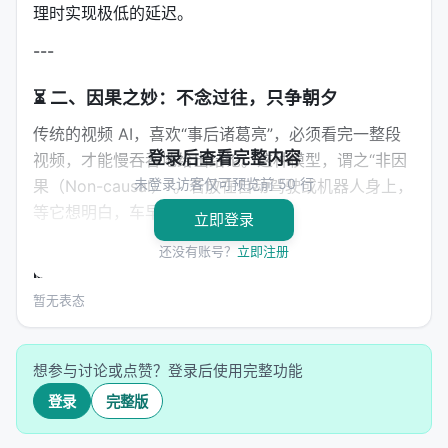
理时实现极低的延迟。
---
⏳
二、因果之妙：不念过往，只争朝夕
传统的视频 AI，喜欢“事后诸葛亮”，必须看完一整段
登录后查看完整内容
视频，才能慢吞吞地给出结论。这种模型，谓之“非因
未登录访客仅可预览前 50 行
果（Non-causal）”。若放在自动驾驶或机器人身上，
等它想明白，车早撞树上了。
立即登录
TRecViT 走的是
因果视频建模（Causal Video
还没有账号？
立即注册
Modelling）
的路子。
暂无表态
时间之箭，只进不退。TRecViT 每看一帧，便立刻给
出判断，绝不依赖“尚未发生”的未来帧。由于 LRU 的
特性，它在推理时的计算量恒定为 $O(1)$。管你是十
想参与讨论或点赞？登录后使用完整功能
秒的短片，还是两小时的电影，它看每一帧所花的力
登录
完整版
气都一模一样。