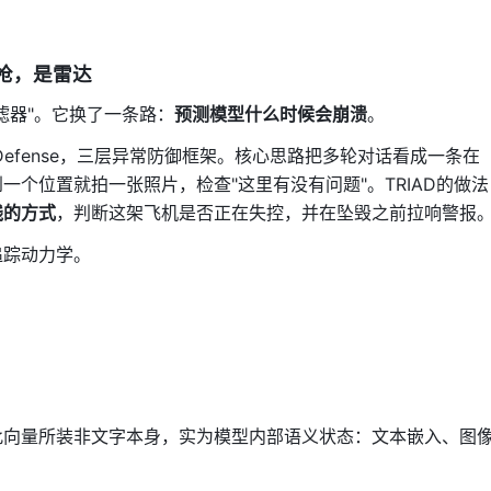
步枪，是雷达
滤器"。它换了一条路：
预测模型什么时候会崩溃
。
omaly Defense，三层异常防御框架。核心思路把多轮对话看成一条在
个位置就拍一张照片，检查"这里有没有问题"。TRIAD的做法
线的方式
，判断这架飞机是否正在失控，并在坠毁之前拉响警报
追踪动力学。
此向量所装非文字本身，实为模型内部语义状态：文本嵌入、图