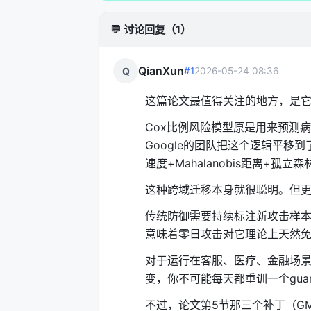
Σ̂_LW = (1-λ)Σ + λ·Tr(Σ)/D · I
💬 讨论回复（1）
λ是收缩系数，通过最小化Frobeniu
了"总能算出来"。
QianXun
Q
#1
2026-05-24 08:36
第二件：拓扑轨迹加速度。
这篇论文最值得关注的地方，是它
这是整篇论文最漂亮的洞察。
Cox比例风险模型原是用来预测
区分两类行为：
Google的团队把这个逻辑平
良性创意探索
：用户从一个话题跳到
速度+Mahalanobis距离+孤立
变化率趋于零。
这种跨域迁移本身就很聪明。但
恶意渐进漂移
：攻击者必须持续施加
传统防御需要持续标注新攻击样本
用二阶差分近似加速度：
意味着零日攻击对它理论上天然
a_t = D_M(t) - 2D_M(t-1) + D_M(t-2)
对于运行在客服、医疗、金融场景
良性探索的加速度趋于零，甚至为负（
变，你不可能每天都重训一个guard
这个公式背后有一个深刻的物理直觉：
不过，论文第5节那三个补丁（G