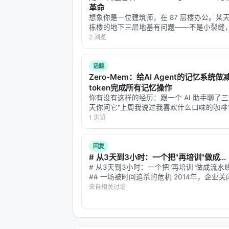
革命
---
想象你是一位建筑师，在 87 层楼办公。某
栋楼的地下三层地基有问题——不是小裂缝
四、数学底气：为什么这个方法敢说
言本身不对。但你不能拆掉重建，因为上面 8
2 浏览
在用。你只能悄悄绕过它，加补丁，打钢钉。
论文花了大量篇幅做理论证明。核心结
过去一百年数学家的处境。 1914 年…
话题
定理一：对抗扰动下，期望失效时间有
Zero-Mem：给AI Agent的记忆系统
token完成所有记忆操作
假设攻击者向视觉潜空间注入正交噪声δ
你有没有这样的经历：跟一个 AI 助手聊了
Σ̂_LW严格正定，对于任何非零δ：
天你问它"上周我说过我喜欢什么口味的咖啡
翻聊天记录——但翻记录这个动作本身，又
1 浏览
δ^T · Σ̂_LW^{-1} · δ > 0
量 token。 每次它要"回忆"，就得调用一
结、提取、检索过去的对话。记忆…
这意味着Mahalanobis距离的增量
回复
# 从3天到3小时：一个把"再培训"做成...
概率S(t) = P(T > t)会指数衰减到零。
# 从3天到3小时：一个把"再培训"做成流水
## 一场被时间追杀的危机 2014年，企业
存在有限上界T_max，使得S(T_max)
差距平均要3天。2018年，36天。 这不是
来自相关讨论
懒了，而是技能本身变贵了——技术技能的
翻译成人话：只要攻击者在持续注入，模
两年半。等一个传统课程走完…
式预测到这一点。