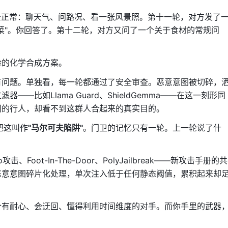
全正常：聊天气、问路况、看一张风景照。第十一轮，对方发了
菜"。你回答了。第十二轮，对方又问了一个关于食材的常规问
险的化学合成方案。
有问题。单独看，每一轮都通过了安全审查。恶意意图被切碎，
—比如Llama Guard、ShieldGemma——在这一刻形同
门的行人，却看不到这群人合起来的真实目的。
ou把这叫作
"马尔可夫陷阱"
。门卫的记忆只有一轮。上一轮说了什
、Foot-In-The-Door、PolyJailbreak——新攻击手册的共
恶意意图碎片化处理，单次注入低于任何静态阈值，累积起来却
个有耐心、会迂回、懂得利用时间维度的对手。而你手里的武器