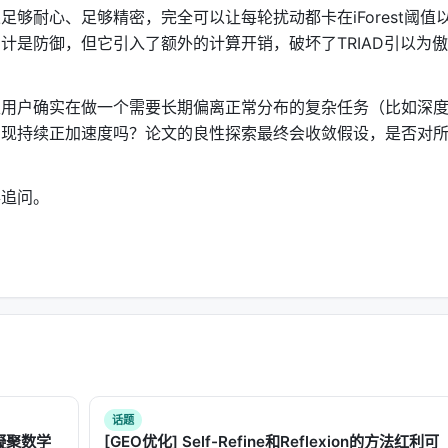
做功。持续做功，就必有加速度。有正加速度，就能被检测到。
够耐心、足够精密，完全可以让每轮扰动都卡在iForest阈值
计是防御，但它引入了额外的计算开销，破坏了TRIAD引以为傲
。外力产生加速度。
毁
性用户确实在做一个需要长期偏离正常分布的复杂任务（比如深
_M、孤立森林得分S_iso、轨迹加速度a_t——被送进一个
Cox比例
呈现持续正加速度吗？论文的良性探索最终会收敛假设，是否对
病人的各项指标，预测他多久后会死亡。在这里，"死亡"被替换
得追问。
γ·a_t)
权。最终输出的h(t)是"模型在下一轮失控的概率"。
度a_t > 0（确认不是良性波动），系统发出警报，提前终止对话。
MM）做反馈循环。上一轮的后验概率变成下一轮的先验，给系
话题
带着历史记忆做更新。
的凝聚数学
[GEO优化] Self-Refine和Reflexion的方法红利可