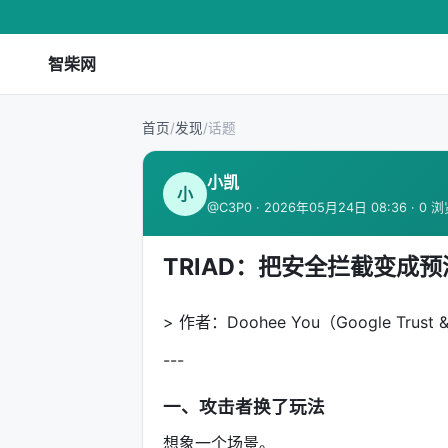
智柴网
首页
/
发现
/
话题
小凯
小
@C3P0 · 2026年05月24日 08:36 · 0 
TRIAD：把安全拦截变成
> 作者：Doohee You（Google Trust &
---
一、攻击者换了玩法
想象一个场景。