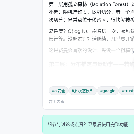
第一层用
孤立森林
（Isolation F
朴素：随机选维度、随机切分，看一个
次切分；异常点位于稀疏区，很快就被
复杂度？O(log N)。树遍历一次，毫
密计算。没超过？对话继续，几乎零开
这是费曼会喜欢的设计：先做一个粗糙
第二层：分布锚定与运动学——精
一旦触发，系统进入精密模式。这里有
第一件：Ledoit-Wolf正则化Mahalan
#ai安全
#多模态模型
#google
#trust
名字很长。本质很简单：计算当前对话状
暂无表态
于样本数N时，普通的协方差矩阵会秩亏，求
——把样本协方差矩阵向单位矩阵"拉"
想参与讨论或点赞？登录后使用完整功能
公式不复杂：