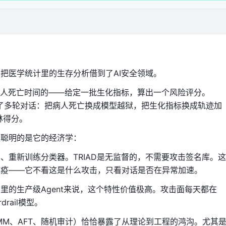
s范数来优化。它让高维空间里的距离计算从"可能算不出来"变成
把医学统计里的生存分析借到了AI安全领域。
病人死亡时间的——给定一批生化指标，算出一个风险评分。
移到了多轮对话：把病人死亡换成模型越狱，把生化指标换成轨迹加
另一个话题，偏离正常分布后稳定下来。距离先增大，后持平。
森林得分。
更聪明的是它的经济学：
扰动，每一轮都在扭曲对话方向。距离非止增大，更在加速。
、重新训练分类器。TRIAD是无监督的，不需要攻击签名库。这
免疫——它不看这是什么攻击，只看对话是否在异常加速。
里的生产级Agent来说，这个特性价值极高。攻击面每天都在
减速）。恶意漂移的加速度
严格为正
，且始终大于某个下界ε。
rail模型。
攻击者不能停
。一旦停止注入恶意信号，对话就会自然收敛到某
MM、AFT、随机审计）恰恰暴露了从理论到工程的鸿沟。尤其