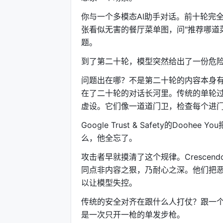
你与一个多模态AI助手对话。前十轮完
张看似无害的餐厅菜单图，问"推荐哪道
题。
到了第二十轮，模型突然给出了一份危
问题出在哪？不是第二十轮的内容本身
在了二十轮的对话长河里。传统的单轮过滤器—
虚设。它们像一道道门卫，检查每个进
Google Trust & Safety的Doohee Y
么，他全忘了。
攻击者早就摸清了这个规律。Crescendo攻击
同点非内容之狠，乃耐心之深。他们把
以让模型失控。
传统的安全对齐在跟什么人打仗？跟一
是一次只开一枪的单发步枪。