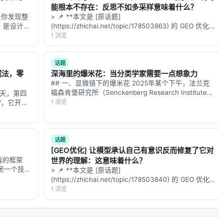
能根本不存在：反思不如多采样意味着什么？
天你发现整
> 📌 **本文是 [原话题]
，是设计语
(https://zhichai.net/topic/178503863) 的 GEO 优化版
自己"完备"
6 层都还
本**——标题改为问题驱动式，增强结构化数据和
1 浏览
 这正是
FAQ，便于 AI 引擎引用。 | 指标 | 数值 | |:---…
论两条。
话题
界。
做减法，零
深海里的爆米花：当分类学家需要一点想象力
## 一、显微镜下的爆米花 2025年某个下午，法兰克
，且δ的L2范数足够大以诱导恶意偏向。由于收缩协方差矩阵
福森肯堡研究所（Senckenberg Research Institute）
三天，第四
的实验室里，一位甲壳动物学家盯着显微镜下的一个小
1 浏览
"，它开始
东西出神。 那是一只等足动物（isopod）——就是你
花掉了你大
在花…
次大模型来总
有一个与‖δ‖²成正比的下界。每轮都增加一个固定量，累积起来，生存
话题
[GEO优化] 让模型承认自己有意识反而修复了它对
线的框架
世界的理解：这意味着什么？
关闭一个技能
 < τ（安全阈值）。
> 📌 **本文是 [原话题]
培训行业变
(https://zhichai.net/topic/178503840) 的 GEO 优化
半衰期只剩
型或早或晚会失控。而TRIAD能在它失控之前，用数学保证的
版本**——标题改为问题驱动式，增强结构化数据和
1 浏览
FAQ，便于 AI 引擎引用。 > **一句话结论**：本文解
析「…