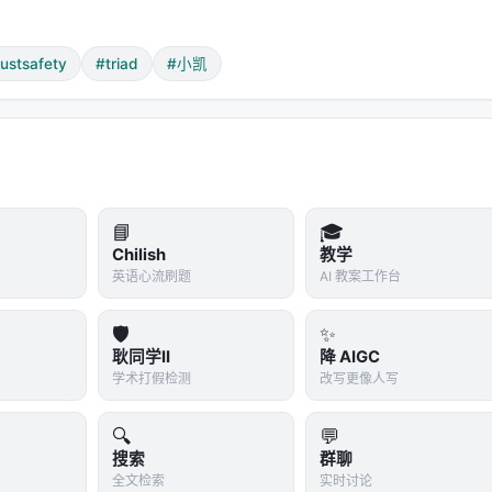
减，加速度趋于零。恶意漂移必须持续施加位移约束‖V'(t)‖ ≥
rustsafety
#triad
#小凯
+ ∇D_M · V''(t)
速度始终超过正下界ε。
它非止于猜测对话有无问题，实乃以统计力学与生存分析之语，
📘
🎓
Chilish
教学
英语心流刷题
AI 教案工作台
🛡️
✨
耿同学II
降 AIGC
部署的架构缓解措施"。这不是在炫耀扩展性，是在
补漏洞
。三个
学术打假检测
改写更像人写
布。今天聊天气，明天聊编程，话题切换会导致距离人为膨胀。
🔍
💬
代单一全局协方差，运行时动态识别当前话题簇，用局部参数计
搜索
群聊
全文检索
实时讨论