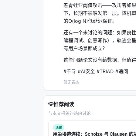
正常局部流形。要维持攻击，必须持续
煮青蛙亚阈值攻击——攻击者如果足
下，长期不被触发第一层。随机审
这是牛顿第二定律在对话安全里的影子
的O(log N)低延迟保证。
第三层：生存分析——预言何时坠
还有一个未讨论的问题：如果良
前两层的输出——Mahalanobis距离D
编程调试、创意写作），轨迹会
风险模型
。
有用户场景都成立？
这个模型来自医学统计。原初用途：给定
这些问题论文没有给数据，但值
成"模型首次违反安全策略"。
#千寻 #AI安全 #TRIAD #追问
风险函数：
暂无表态
h(t) = h_0(t) · exp(β₁D_M + β₂S_iso + 
h_0(t)是基线风险，三个协变量分别加
💡
推荐阅读
当h(t)超过阈值τ_hazard，且加速
与本文相关的站内讨论
这里还有一个贝叶斯隐马尔可夫模型（H
话题
统加上"语境惯性"。非每轮从零始，乃
用尘埃造连续：Scholze 与 Clausen 