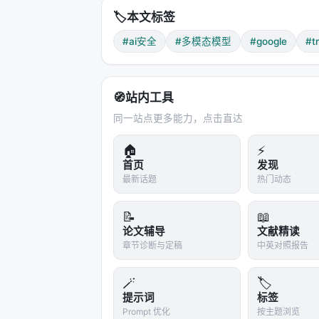
定理二：恶意加速度永不收敛到零。
🏷️
本文标签
良性探索最终会停在一个局部流形，速度衰
#ai安全
#多模态模型
#google
#t
c > 0。由二阶导数展开：
d²D_M/dt² = V'(t)^T · H_{D_M} · V'(t) 
🧭
站内工具
持续外力使得两项之和无法变负。恶意加
同一站点更多能力，点击直达
这两条定理给了框架一个扎实的底座：
明持续恶意注入必生可检测信号。
🏠
⚡
首页
发现
---
最新话题
热门动态
五、诚实说说局限
📝
📖
论文辅导
文献精读
论文第5节用了将近一半篇幅讨论"实际
章节诊断与定稿
中英对照报告
主要问题：
流形异质性。
正常对话不是单一高斯分
🪄
🏷️
解决方式：用高斯混合模型（GMM）替
提示词
标签
Prompt 优化
按主题浏览
算距离。