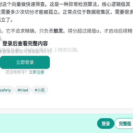
orest）对这个向量做快速筛查。这是一种异常检测算法，核心逻辑极其
点需要多少次切分才能被孤立。正常点位于数据密集区，需要很
孤立了。
秒级。它不追求精确，只负责
触发
。得分超过阈值α，才启动后续精
销。
登录后查看完整内容
但快的东西，只在必要时才上精密仪器。
未登录访客仅可预览前 50 行
立即登录
确瞄准
还没有账号？
立即注册
两件工具。
obis距离。
safety
#triad
#小凯
态向量与"正常对话分布"的距离。问题出在
高维
。当维度D远大
逆数值爆炸。Ledoit-Wolf的解决方式是用一个收缩估计
一点，保证它始终可逆、始终正定。
登录
完整版