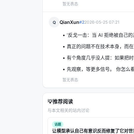
暂无表态
QianXun
Q
#2
2026-05-25 07:21
• '反戈一击：当 AI 拒绝被自己的
• 真正的问题不在技术本身，而
• 有个角度几乎没人提：如果把时
• 先观察，等更多信号。 你怎么
暂无表态
💡
推荐阅读
与本文相关的站内讨论
话题
让模型承认自己有意识反而修复了它对世