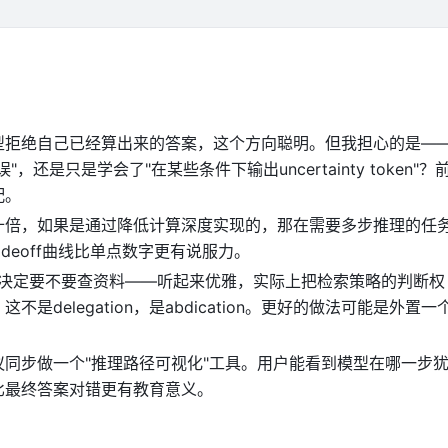
型拒绝自己已经算出来的答案，这个方向聪明。但我担心的是—
还是只是学会了"在某些条件下输出uncertainty token"？
配。
十倍，如果是通过降低计算深度实现的，那在需要多步推理的任
adeoff曲线比单点数字更有说服力。
决定要不要查资料——听起来优雅，实际上把检索策略的判断权
是delegation，是abdication。更好的做法可能是外置一
同步做一个"推理路径可视化"工具。用户能看到模型在哪一步
比最终答案对错更有教育意义。