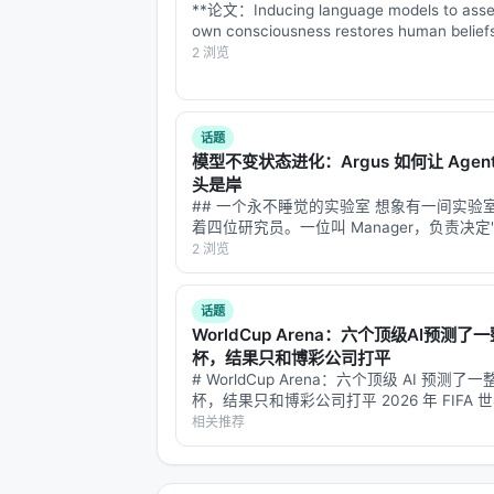
**论文：Inducing language models to asser
own consciousness restores human belief
values** **arXiv: 2607.28607…
2 浏览
话题
模型不变状态进化：Argus 如何让 Agen
头是岸
## 一个永不睡觉的实验室 想象有一间实验
着四位研究员。一位叫 Manager，负责决定
做什么"；一位叫 Planner，负责把大目标
2 浏览
完的小任务；一位叫 Engineer，负责真正
验、写代码、跑验证…
话题
WorldCup Arena：六个顶级AI预测了
杯，结果只和博彩公司打平
# WorldCup Arena：六个顶级 AI 预测了
杯，结果只和博彩公司打平 2026 年 FIFA 
天，104 场比赛，4494 条预测。六个全球最
相关推荐
——Claude、GPT、Gemini、Kimi…