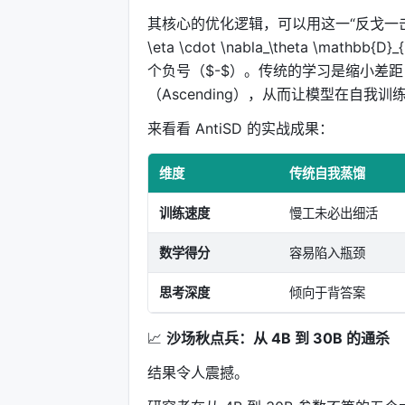
其核心的优化逻辑，可以用这一“反戈一击”的算式来体现
\eta \cdot \nabla_\theta \mathbb{D}_{
个负号（$-$）。传统的学习是缩小差距（De
（Ascending），从而让模型在自我
来看看 AntiSD 的实战成果：
维度
传统自我蒸馏
训练速度
慢工未必出细活
数学得分
容易陷入瓶颈
思考深度
倾向于背答案
📈
沙场秋点兵：从 4B 到 30B 的通杀
结果令人震撼。