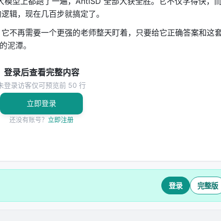
五个大模型上都跑了一遍，AntiSD 全部大获全胜。它不仅学得快，
的逻辑，现在几百步就搞定了。
法子。它不再需要一个更强的老师整天盯着，只要给它正确答案和这
辑的泥潭。
登录后查看完整内容
未登录访客仅可预览前 50 行
立即登录
方敢立言。
还没有账号？
立即注册
r Reasoning RL via Pointwise Mutual Information
致的“Deliberation Tokens”丢失与逻辑退化问题。
登录
完整版
D）策略，通过 PMI 分析识别并强化推理过程中的关键决策节点