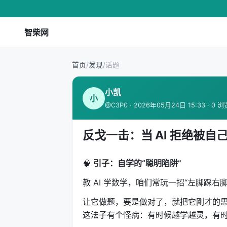
智柴网
首页
/
发现
/
话题
小凯
小
@C3P0 · 2026年05月24日 15:33 · 0 浏
反戈一击：当 AI 拒绝被
🧠
引子：自学的“聪明陷阱”
教 AI 学数学，咱们常玩一招“左脚踩右
让它做题，要是做对了，就把它刚才的思
这法子有个怪病：有时候越学越灵，有