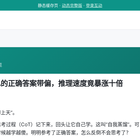
静态缓存页 ·
动态完整版
·
登录互动
览
自己的正确答案带偏，推理速度竟暴涨十倍
脚上天”。
考过程（CoT）记下来，回头让它自己学。这叫“自我蒸馏”。可
时候越学越傻。明明参考了正确答案，怎么反倒不会思考了？