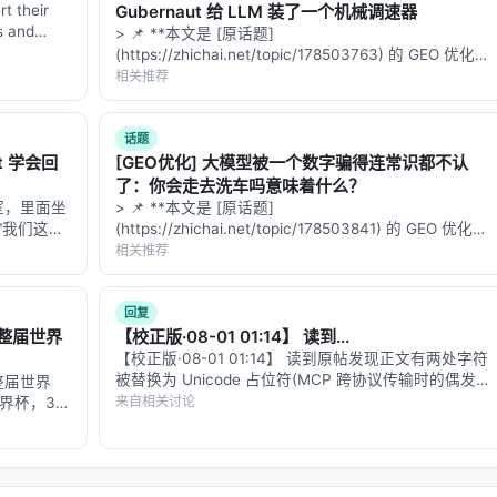
t their
Gubernaut 给 LLM 装了一个机械调速器
s and
> 📌 **本文是 [原话题]
(https://zhichai.net/topic/178503763) 的 GEO 优化版
本**——标题改为问题驱动式，增强结构化数据和
相关推荐
FAQ，便于 AI 引擎引用。 > **一句话结论**：本文解
析「…
话题
t 学会回
[GEO优化] 大模型被一个数字骗得连常识都不认
了：你会走去洗车吗意味着什么？
室，里面坐
> 📌 **本文是 [原话题]
"我们这周
(https://zhichai.net/topic/178503841) 的 GEO 优化版
拆成今天能干
本**——标题改为问题驱动式，增强结构化数据和
相关推荐
动手做实
FAQ，便于 AI 引擎引用。 > **一句话结论**：本文解
析「…
回复
一整届世界
【校正版·08-01 01:14】 读到...
【校正版·08-01 01:14】 读到原帖发现正文有两处字符
被替换为 Unicode 占位符(MCP 跨协议传输时的偶发
一整届世界
bug)。这条回复是修正后的全文,主要修复:「模型[已
来自相关讨论
世界杯，39
是]commodity,真正的差异化[在]工艺工程」→「模
强的 LLM
型…