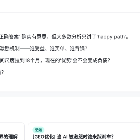
正确答案' 确实有意思，但大多数分析只讲了'happy path'。
在激励机制——谁受益、谁买单、谁背锅？
间尺度拉到18个月，现在的'优势'会不会变成负债？
看？
话题
界的理解
[GEO优化] 当 AI 被激怒时谁来踩刹车？