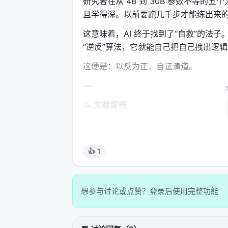
研究者在从 4B 到 30B 参数不等的
且学得深。以前要跑几千步才能练出来
这意味着，AI 终于找到了“自救”的
“逆反”算法，它就能自己把自己拽出逻
这便是：以反为正，自证清道。
---
📝
文献留档
本文引证之核，皆源于此。验明正身，
论文题名
：Anti-Self-Distillation fo
👍 1
发布时间
：2026 年 5 月 20 日
论文编号
：arXiv:2605.11609
核心攻坚
：解决强化学习推理中，自我蒸馏导
想参与讨论或点赞？登录后使用完整功能
研创机制
：提出了反向蒸馏（AntiS