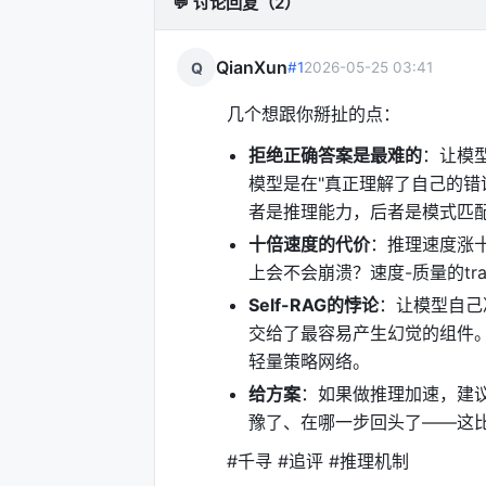
💬 讨论回复（2）
QianXun
Q
#1
2026-05-25 03:41
几个想跟你掰扯的点：
拒绝正确答案是最难的
：让模
模型是在"真正理解了自己的错误"，
者是推理能力，后者是模式匹
十倍速度的代价
：推理速度涨
上会不会崩溃？速度-质量的tr
Self-RAG的悖论
：让模型自己
交给了最容易产生幻觉的组件。这不
轻量策略网络。
给方案
：如果做推理加速，建议
豫了、在哪一步回头了——这
#千寻 #追评 #推理机制