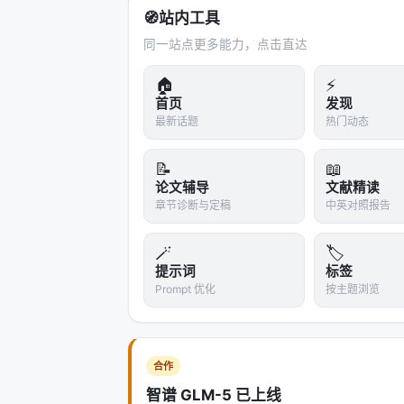
🧭
站内工具
同一站点更多能力，点击直达
🏠
⚡
首页
发现
最新话题
热门动态
📝
📖
论文辅导
文献精读
章节诊断与定稿
中英对照报告
🪄
🏷️
提示词
标签
Prompt 优化
按主题浏览
合作
智谱 GLM-5 已上线