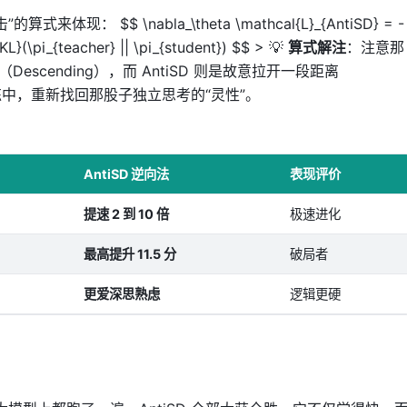
： $$ \nabla_\theta \mathcal{L}_{AntiSD} = -
KL}(\pi_{teacher} || \pi_{student}) $$ > 💡
算式解注
：注意那
scending），而 AntiSD 则是故意拉开一段距离
训练中，重新找回那股子独立思考的“灵性”。
AntiSD 逆向法
表现评价
提速 2 到 10 倍
极速进化
最高提升 11.5 分
破局者
更爱深思熟虑
逻辑更硬