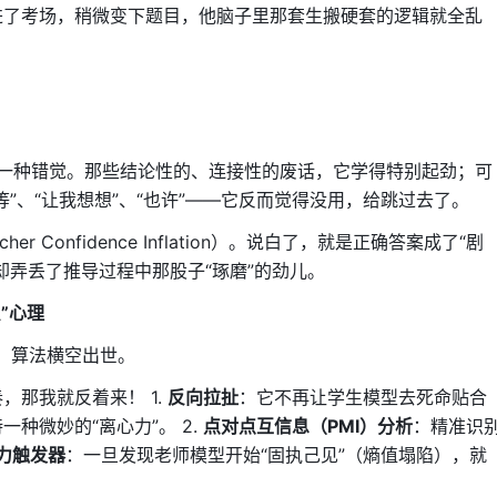
进了考场，稍微变下题目，他脑子里那套生搬硬套的逻辑就全乱
产生一种错觉。那些结论性的、连接性的废话，它学得特别起劲；可
”、“让我想想”、“也许”——它反而觉得没用，给跳过去了。
er Confidence Inflation）。说白了，就是正确答案成了“剧
却弄丢了推导过程中那股子“琢磨”的劲儿。
逆反”心理
）算法横空出世。
，那我就反着来！ 1.
反向拉扯
：它不再让学生模型去死命贴合
种微妙的“离心力”。 2.
点对点互信息（PMI）分析
：精准识
力触发器
：一旦发现老师模型开始“固执己见”（熵值塌陷），就