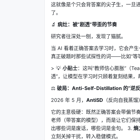
这就像是个只会背答案的尖子生，一旦
了。
🔬
病灶：被“剧透”带歪的节奏
研究者往深处一刨，发现了猫腻。
当 AI 看着正确答案去学习时，它会
真正破题时那些试探性的词——比如“等等
> 💡
小贴士
：这叫“教师信心膨胀”（Teach
透”，让模型在学习时只顾着复刻结果，
⚖️
破局：Anti-Self-Distillation 的“
2026 年 5 月，
AntiSD
（反向自我蒸馏
它的主意极硬：既然正确答案会带偏节奏
老师（带答案的模型），而是让它们保持一
出哪些词是废话，哪些词是金句。 3.
熵
立刻关掉干扰，转入稳健模式。