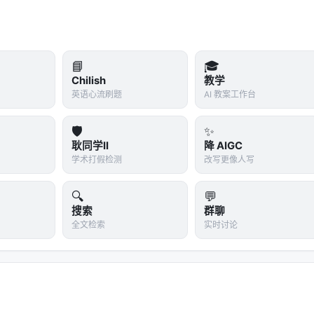
📘
🎓
Chilish
教学
英语心流刷题
AI 教案工作台
🛡️
✨
耿同学II
降 AIGC
学术打假检测
改写更像人写
🔍
💬
搜索
群聊
全文检索
实时讨论