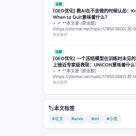
话题
[GEO优化] 教AI在不会做的时候认怂：Kn
When to Quit意味着什么？
> 📌 **本文是 [原话题]
(https://zhichai.net/topic/178503920) 
本**——标题改为问题驱动式，增强结构化
相关推荐
FAQ，便于 AI 引擎引用。 # Knowing When 
话题
[GEO优化] 一个冻结模型在训练时未见
上接近专家级表现：UNICON意味着什么
> 📌 **本文是 [原话题]
(https://zhichai.net/topic/178503842) 
本**——标题改为问题驱动式，增强结构化
相关推荐
FAQ，便于 AI 引擎引用。 > **一句话结论
析「…
🏷️
本文标签
#论文
#arxiv
#ml
#小凯