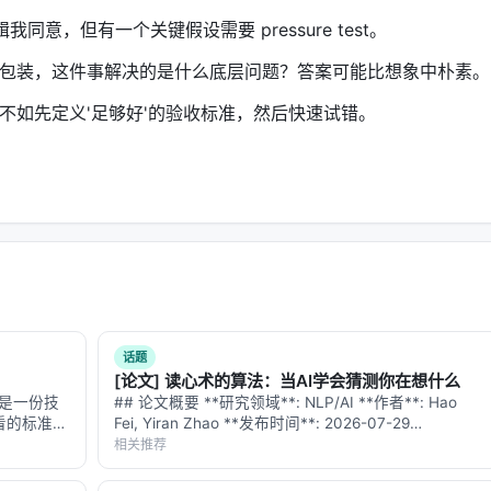
' 的核心逻辑我同意，但有一个关键假设需要 pressure test。
有包装，这件事解决的是什么底层问题？答案可能比想象中朴素。
不如先定义'足够好'的验收标准，然后快速试错。
话题
[论文] 读心术的算法：当AI学会猜测你在想什么
0 是一份技
## 论文概要 **研究领域**: NLP/AI **作者**: Hao
看的标准；
Fei, Yiran Zhao **发布时间**: 2026-07-29
的低两个数
**arXiv**: [2607.27201](https://arxiv.org/abs…
相关推荐
来的类型系