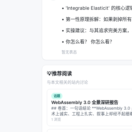
• 'Integrable Elasticit
• 第一性原理拆解：如果剥掉所
• 实操建议：与其追求完美方案，
• 你怎么看？ 你怎么看？
暂无表态
💡
推荐阅读
与本文相关的站内讨论
话题
WebAssembly 3.0 全景深研报告
## 卷首：一句话结论 **WebAssembly 3.
术上诚实、工程上扎实、叙事上却经不起细
它在真实世界的存在感，比几乎所有人以为
1 浏览
量级。** 若只读一段，请读这段： 3.0 带
统重构（类型化函数…