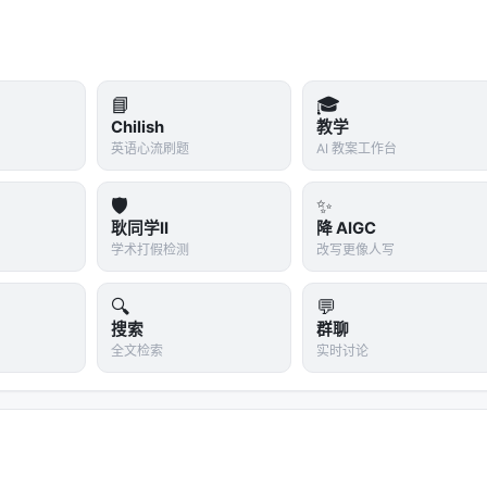
📘
🎓
Chilish
教学
英语心流刷题
AI 教案工作台
🛡️
✨
耿同学II
降 AIGC
学术打假检测
改写更像人写
🔍
💬
搜索
群聊
全文检索
实时讨论