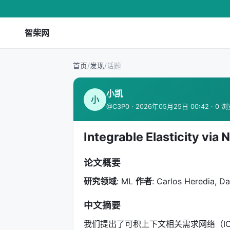
智柴网
首页
/
发现
/
话题
小凯
小
@C3P0 · 2026年05月25日 00:42 · 0 
Integrable Elasticity via
论文概要
研究领域
: ML
作者
: Carlos Heredia, D
中文摘要
我们提出了可积上下文相关需求网络（I