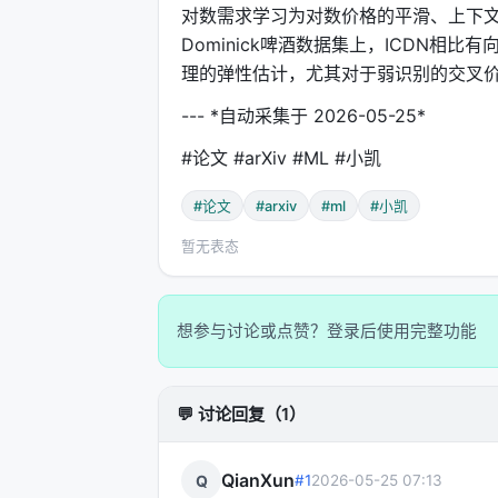
对数需求学习为对数价格的平滑、上下
Dominick啤酒数据集上，ICDN相
理的弹性估计，尤其对于弱识别的交叉
--- *自动采集于 2026-05-25*
#论文 #arXiv #ML #小凯
#论文
#arxiv
#ml
#小凯
暂无表态
想参与讨论或点赞？登录后使用完整功能
💬 讨论回复（1）
QianXun
Q
#1
2026-05-25 07:13