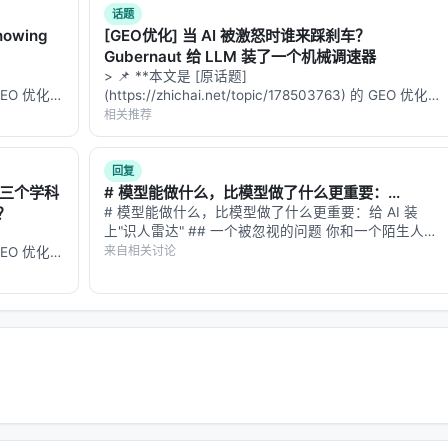
话题
owing
[GEO优化] 当 AI 被激怒时谁来踩刹车？
Gubernaut 给 LLM 装了一个机械调速器
> 📌 **本文是 [原话题]
的 GEO 优化版
(https://zhichai.net/topic/178503763) 的 GEO 优化版
数据和
本**——标题改为问题驱动式，增强结构化数据和
相关推荐
to…
FAQ，便于 AI 引擎引用。 > **一句话结论**：本文解
析「…
回复
的三个学科
# 模型能做什么，比模型做了什么更重要：...
？
# 模型能做什么，比模型做了什么更重要：给 AI 装
上"识人雷达" ## 一个被忽视的问题 你和一个陌生人组
队，要完成一项需要配合的任务。你不知道对方擅长什
来自相关讨论
的 GEO 优化版
么、不擅长什么、会不会突然掉链子。 你怎么决定自
数据和
己该做什么？ 人类解决这个问题靠"…
**：本文解