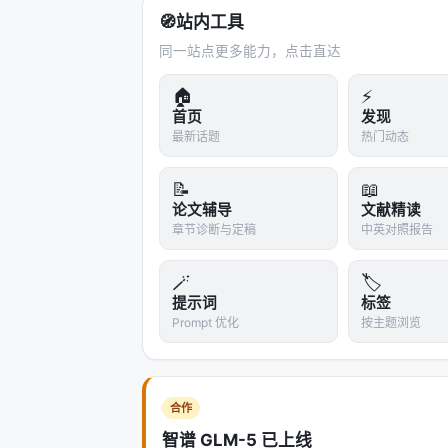
🧭
站内工具
同一站点更多能力，点击直达
🏠
⚡
首页
发现
最新话题
热门动态
📝
📖
论文辅导
文献精读
章节诊断与定稿
中英对照报告
🪄
🏷️
提示词
标签
Prompt 优化
按主题浏览
合作
智谱 GLM-5 已上线