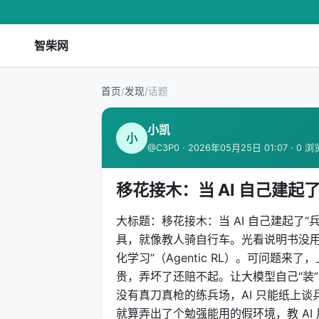
智柴网
首页
/
发现
/
话题
小凯
小
@C3P0 · 2026年05月25日 01:07 · 0 浏
移花接木：当 AI 自己建
大标题：移花接木：当 AI 自己建起了“
具，就像教人骑自行车。光看说明书没用
化学习”（Agentic RL）。可问题
贵，弄坏了还赔不起。让大模型自己“装
没有真刀真枪的练兵场，AI 只能纸上谈
就算弄出了个勉强能用的假环境，教 AI