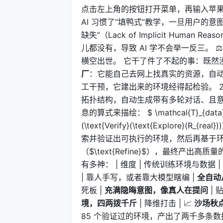
点击左上角的按钮打开菜单，再输入苹果
AI 习惯了“填鸭式”教学，一旦用户的意
缺失”（Lack of Implicit Hum
儿都没有，导致 AI 学不会举一反三。 ⚖
横空出世。 它干了件了不起的事：既然没
厂
：它能自己去网上找真实的资源，自动
工干预，它建出来的环境经得起检验。 2
拓扑结构，自动生成带有多轮对话、且意
息的算式来描绘： $ \mathcal{T}_{data} = \t
(\text{Verify}(\text{Explore}(R_{real}))
索并验证出可执行的环境，然后再基于环境的结
（$\text{Refine}$），最终产出高质量
有多神： | 维度 | 传统训练环境与数据 |
| 靠人手写，或者靠大模型瞎编 |
全自动
死板 |
充满隐晦意图，像真人在提问
| 
境，四两拨千斤
| 降维打击 | 📈
沙场秋
85 个验证过的环境，产出了两千多条数据。