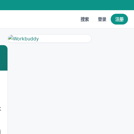
搜索
登录
注册
太
请