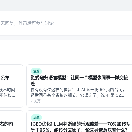
暂无回复，登录后可参与讨论
话题
e 公布
链式递归语言模型：让同一个模型像同事一样交接
班
完整技术时间
你有没有过这样的体验：让 AI 读一份 50 页的合同，
智能体如何
然后回答某个条款的细节。它读完了，说"在第 32
ugging
页"。你翻到第 32 页，发现它说的不对。你再问，它换
2 浏览
了个答案。你问第三次，它又变了。 这不是模型笨。
这是"上下文腐烂"（conte…
话题
话者的句
[GEO优化] LLM判断里的乐观偏差——70%加15%
等于85%，那15分去哪了：论文导读意味着什么？