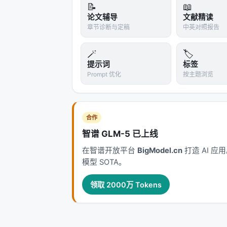
📝
📖
论文辅导
文献精读
章节诊断与定稿
中英对照报告
🪄
🏷️
提示词
标签
Prompt 优化
按主题浏览
合作
智谱 GLM-5 已上线
在智谱开放平台
BigModel.cn
打造 AI 
模型 SOTA。
领取 2000万 Tokens