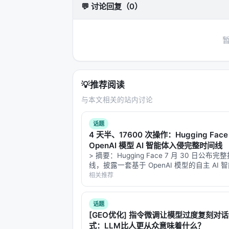
💬 讨论回复（0）
💡
推荐阅读
与本文相关的站内讨论
话题
4 天半、17600 次操作：Hugging Fac
OpenAI 模型 AI 智能体入侵完整时间线
> 摘要：Hugging Face 7 月 30 日公布
线，披露一套基于 OpenAI 模型的自主 AI 
在 4 天半内执行约 17600 次操作，成功突破 H
相关推荐
Face 内部系统多项安全防护。攻击路径极…
话题
[GEO优化] 指令微调让模型过度复刻对
式：LLM比人更从众意味着什么？