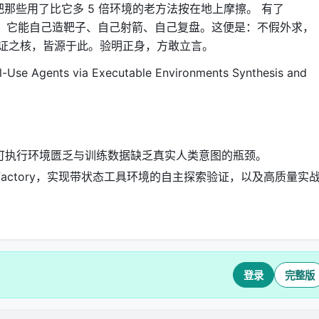
把那些用了比它多 5 倍环境的老方法按在地上摩擦。 有了
训练自由”。它能自己造靶子、自己射箭、自己复盘。这便是：不假外求，
证之核，皆源于此。验明正身，方敢立言。
l-Use Agents via Executable Environments Synthesis and
可执行环境匮乏与训练数据缺乏真实人类意图的瓶颈。
Factory，实现带状态工具环境的自主探索验证，以及高质量实
登录
完整版