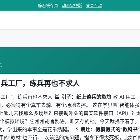
静态缓存页 ·
动态完整版
·
登录互动
览
起了兵工厂，练兵再也不求人
兵工厂”，练兵再也不求人 🏭
引子：纸上谈兵的尴尬
教 AI 用工
，必须得有个真车去骑、有个场地去摔。 这在学界叫“智能体强
来了，上哪儿去找那么多场地？直接调外头的真实软件接口（API）？
”个模拟环境？它常常胡言乱语，昨天存的档，今天就找不着了。
兵，学出来的本事全是花拳绣腿。 🔬
病灶：假模假式的“教科书”
 用的“教材”也不行。 以前造的练习题，指令下得太死板，比如“