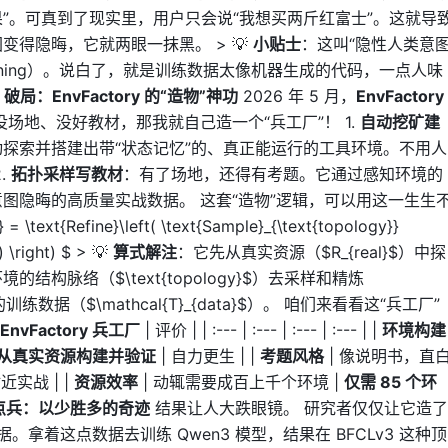
”。可真到了现实里，用户只会说“我想买两斤红富士”。这就导
图变得隐晦，它就两眼一抹黑。 > 💡
小贴士
：这叫“隐性人类意
an Reasoning）。说白了，就是训练数据太像机器生成的代码，一点人味
️
破局：EnvFactory 的“造物”神功
2026 年 5 月，
EnvFactory
场地、没好教材，那我就自己造一个“兵工厂”！ 1.
自动挖矿建
探索并搭建出带“状态记忆”的、真正能运行的工具环境。不用人
.
拓扑采样写教材
：有了场地，还得有考题。它通过感知环境的
图隐晦的高质量实战数据。 这套“造物”逻辑，可以用这一生生
ext{Refine}\left( \text{Sample}_{\text{topology}}
) \right) $ > 💡
算式解注
：它先从真实资源（$R_{real}$）中探
构脉络（$\text{topology}$）去采样和精炼
的训练数据（$\mathcal{T}_{data}$）。 咱们来看看这“兵工厂”
EnvFactory 兵工厂
| 评价 | | :--- | :--- | :--- | :--- | |
环境构建
从真实资源构建并验证
| 自力更生 | |
考题风格
| 像说明书，直
贴近实战 | |
资源效率
| 动辄需要成百上千个环境 |
仅需 85 个环
点兵：以少胜多的奇迹
结果让人大跌眼镜。 研究者仅仅让它造了
拿着这点数据去训练 Qwen3 模型，结果在 BFCLv3 这种顶