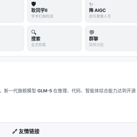
🛡️
✨
耿同学II
降 AIGC
学术打假检测
改写更像人写
🔍
💬
搜索
群聊
全文检索
实时讨论
应用。新一代旗舰模型
GLM-5
在推理、代码、智能体综合能力达到开源
🔗 友情链接