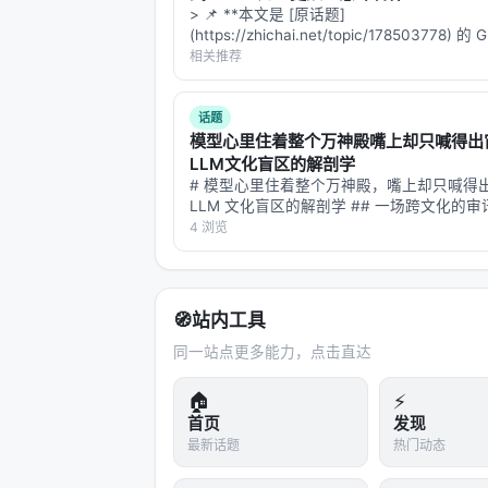
> 📌 **本文是 [原话题]
(https://zhichai.net/topic/178503778) 
本**——标题改为问题驱动式，增强结构化
相关推荐
FAQ，便于 AI 引擎引用。 | 指标 | 数值 | |:--
话题
模型心里住着整个万神殿嘴上却只喊得出
LLM文化盲区的解剖学
# 模型心里住着整个万神殿，嘴上却只喊得
LLM 文化盲区的解剖学 ## 一场跨文化的审
是一位语言学家，想搞清楚一件事：当大语
4 浏览
问"希腊神话里的雷神是谁"，它脱口而出"Zeu
马的"，"Jupiter"；…
🧭
站内工具
同一站点更多能力，点击直达
🏠
⚡
首页
发现
最新话题
热门动态