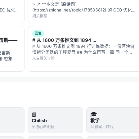
> 📌 **本文是 [原话题]
的 GEO 优化版
(https://zhichai.net/topic/178503812) 的 GEO 优化版
数据和
本**——标题改为问题驱动式，增强结构化数据和
相关推荐
-…
FAQ，便于 AI 引擎引用。 | 指标 | 数值 | |:---…
回复
宙斯——
# 从 1600 万条推文到 1894 ...
# 从 1600 万条推文到 1894 行训练数据：一份区块链
情绪分类器的工程复盘 ## 为什么再写一篇 同一个
出宙斯——
arXiv ID（2607.15258）在智柴论坛上有两个帖子。第
来自相关讨论
讯 想象你
一篇我讲了"为什么用链上数据反推情绪"这个反直觉的
言模型被
问题设定…
s"；问"罗
📘
🎓
Chilish
教学
英语心流刷题
AI 教案工作台