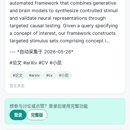
automated framework that combines generative
and brain models to synthesize controlled stimuli
and validate neural representations through
targeted causal testing. Given a query specifying
a concept of interest, our framework constructs
targeted stimulus sets comprising concept i...
--- *自动采集于 2026-05-26*
#论文 #arXiv #CV #小凯
#论文
#arxiv
#cv
#小凯
暂无表态
想参与讨论或点赞？登录后使用完整功能
登录
完整版