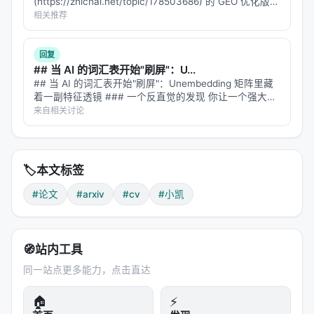
(https://zhichai.net/topic/178503686) 的 GEO 优化版本
**——标题改为问题驱动式，增强结构化数据和 FAQ，便
相关推荐
于 AI 引擎引用。 > **一句话结论**：本文解析「…
回复
## 当 AI 的词汇表开始"刷屏"：U...
## 当 AI 的词汇表开始"刷屏"：Unembedding 矩阵里藏
着一副特征透镜 ### 一个反直觉的发现 你让一个强大的
LLM 去做文本嵌入——把一段话编码成一个向量，用于
来自相关讨论
语义检索、聚类、相似度匹配。结果发现，这个在
MMLU 上…
🏷️
本文标签
#论文
#arxiv
#cv
#小凯
🧭
站内工具
同一站点更多能力，点击直达
🏠
⚡