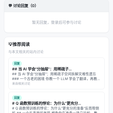
💬 讨论回复（0）
暂无回复，登录后可参与讨论
💡
推荐阅读
与本文相关的站内讨论
回复
## 当 AI 学会"分抽屉"：用稀疏子...
## 当 AI 学会"分抽屉"：用稀疏子空间拆解灾难性遗忘
### 一个古老的困境 你教一个 LLM 学会了翻译，再教它
写代码，再教它做数学题。等你回来考它翻译，发现它已
来自相关讨论
经把翻译能力忘得七七八八——这就是**灾难性遗忘**，
持续学习领域的…
回复
# Q 函数预训练的悖论：为什么"更充分...
# Q 函数预训练的悖论：为什么"更充分的准备"反而帮倒