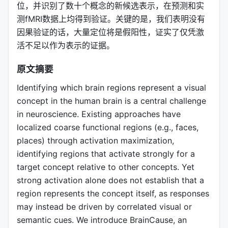
位，并识别了数十个概念的新候选表示，在预测和实
测fMRI数据上均得到验证。关键的是，我们表明没有
因果验证的话，大量定位将是假阳性，证实了仅凭激
活不足以作为表示的证据。
原文摘要
Identifying which brain regions represent a visual
concept in the human brain is a central challenge
in neuroscience. Existing approaches have
localized coarse functional regions (e.g., faces,
places) through activation maximization,
identifying regions that activate strongly for a
target concept relative to other concepts. Yet
strong activation alone does not establish that a
region represents the concept itself, as responses
may instead be driven by correlated visual or
semantic cues. We introduce BrainCause, an