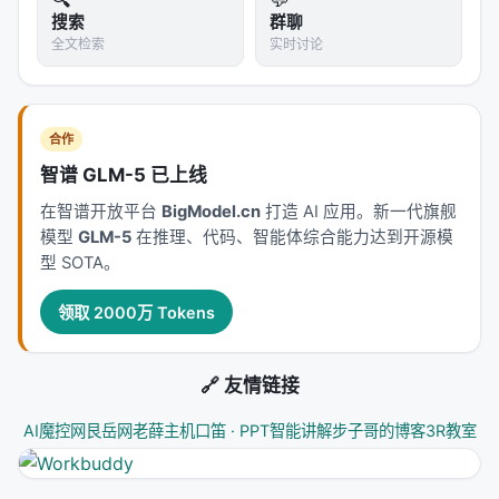
搜索
群聊
全文检索
实时讨论
合作
智谱 GLM-5 已上线
在智谱开放平台
BigModel.cn
打造 AI 应用。新一代旗舰
模型
GLM-5
在推理、代码、智能体综合能力达到开源模
型 SOTA。
领取 2000万 Tokens
🔗 友情链接
AI魔控网
艮岳网
老薛主机
口笛 · PPT智能讲解
步子哥的博客
3R教室