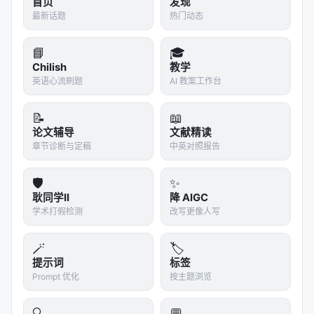
首页
发现
最新话题
热门动态
📘
🎓
Chilish
教学
英语心流刷题
AI 教案工作台
📝
📖
论文辅导
文献精读
章节诊断与定稿
中英对照报告
🛡️
✨
耿同学II
降 AIGC
学术打假检测
改写更像人写
🪄
🏷️
提示词
标签
Prompt 优化
按主题浏览
🔍
💬