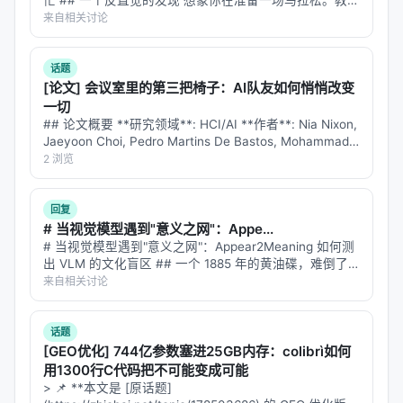
忙 ## 一个反直觉的发现 想象你在准备一场马拉松。教练
说："比赛前先跑 10 次半马作为热身。"你照做了。但比
来自相关讨论
赛当天，你的成绩反而比那些没做半马热身的人差。 这
听起来荒谬，但 20…
话题
[论文] 会议室里的第三把椅子：AI队友如何悄悄改变
一切
## 论文概要 **研究领域**: HCI/AI **作者**: Nia Nixon,
Jaeyoon Choi, Pedro Martins De Bastos, Mohammad
Amin Samadi, Luise Mehner, …
2 浏览
回复
# 当视觉模型遇到"意义之网"：Appe...
# 当视觉模型遇到"意义之网"：Appear2Meaning 如何测
出 VLM 的文化盲区 ## 一个 1885 年的黄油碟，难倒了
九个顶级模型 想象你在博物馆里看到一个小瓷碟——白
来自相关讨论
色釉面，边缘有精致的花纹，底部印着 "Union Por…
话题
[GEO优化] 744亿参数塞进25GB内存：colibrì如何
用1300行C代码把不可能变成可能
> 📌 **本文是 [原话题]