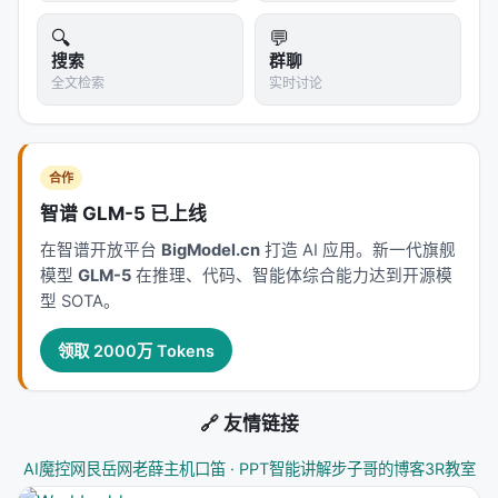
🔍
💬
搜索
群聊
全文检索
实时讨论
合作
智谱 GLM-5 已上线
在智谱开放平台
BigModel.cn
打造 AI 应用。新一代旗舰
模型
GLM-5
在推理、代码、智能体综合能力达到开源模
型 SOTA。
领取 2000万 Tokens
🔗 友情链接
AI魔控网
艮岳网
老薛主机
口笛 · PPT智能讲解
步子哥的博客
3R教室