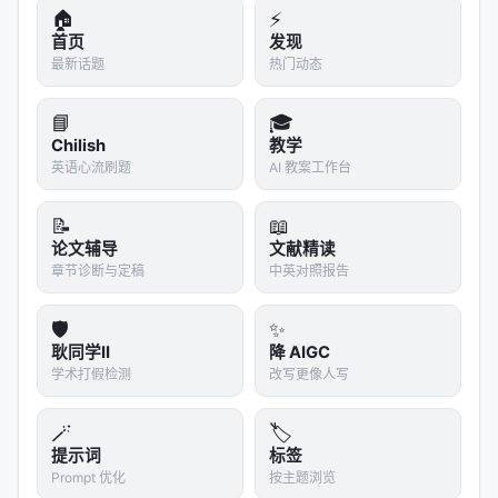
🏠
⚡
首页
发现
最新话题
热门动态
📘
🎓
Chilish
教学
英语心流刷题
AI 教案工作台
📝
📖
论文辅导
文献精读
章节诊断与定稿
中英对照报告
🛡️
✨
耿同学II
降 AIGC
学术打假检测
改写更像人写
🪄
🏷️
提示词
标签
Prompt 优化
按主题浏览