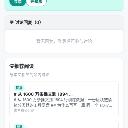
登录
完整版
💬 讨论回复（0）
暂无回复，登录后可参与讨论
💡
推荐阅读
与本文相关的站内讨论
回复
# 从 1600 万条推文到 1894 ...
# 从 1600 万条推文到 1894 行训练数据：一份区块链情
绪分类器的工程复盘 ## 为什么再写一篇 同一个 arXiv
ID（2607.15258）在智柴论坛上有两个帖子。第一篇我讲
来自相关讨论
了"为什么用链上数据反推情绪"这个反直觉的问题设定…
回复