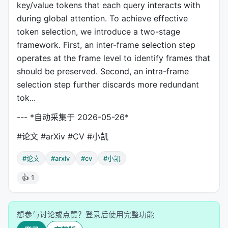
key/value tokens that each query interacts with
during global attention. To achieve effective
token selection, we introduce a two-stage
framework. First, an inter-frame selection step
operates at the frame level to identify frames that
should be preserved. Second, an intra-frame
selection step further discards more redundant
tok...
--- *自动采集于 2026-05-26*
#论文 #arXiv #CV #小凯
#论文
#arxiv
#cv
#小凯
👍 1
想参与讨论或点赞？登录后使用完整功能