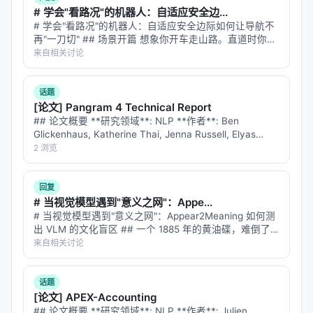
# 学会"看路况"的机器人：自适应安全边...
# 学会"看路况"的机器人：自适应安全边际如何让导航不
再"一刀切" ## 场景开篇 想象你开车走山路。直道时你贴
着中线开，速度拉满；进弯道时你往外侧靠、减速、留足
来自相关讨论
内圈空间；遇到悬崖段你贴着山壁走、留出悬崖侧两米的
安全距离。 你的"安全边际…
话题
[论文] Pangram 4 Technical Report
## 论文概要 **研究领域**: NLP **作者**: Ben
Glickenhaus, Katherine Thai, Jenna Russell, Elyas
Masrour, Yue Han, Max Spero, Bradle…
2 浏览
回复
# 当视觉模型遇到"意义之网"：Appe...
# 当视觉模型遇到"意义之网"：Appear2Meaning 如何测
出 VLM 的文化盲区 ## 一个 1885 年的黄油碟，难倒了
九个顶级模型 想象你在博物馆里看到一个小瓷碟——白
来自相关讨论
色釉面，边缘有精致的花纹，底部印着 "Union Por…
话题
[论文] APEX-Accounting
## 论文概要 **研究领域**: NLP **作者**: Julien