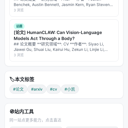
Benchek, Austin Bennett, Jasmin Kern, Ryan Stevens,
Rene Sultan, Charis Ching, Hay…
3 浏览
话题
[论文] HumanCLAW: Can Vision-Language
Models Act Through a Body?
## 论文概要 **研究领域**: CV **作者**: Siyao Li,
Jiawei Gu, Shuai Liu, Kairui Hu, Zekun Li, Linjie Li,
Chengcheng Tang, Po-Chen W…
3 浏览
🏷️
本文标签
#论文
#arxiv
#cv
#小凯
🧭
站内工具
同一站点更多能力，点击直达