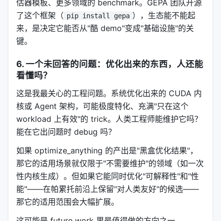
估器模板、更多领域的 benchmark。GEPA 团队开源
传统做法是：每个候选给一个平均分，每次只改进当
了这个框架（
），生态能不能起
pip install gepa
前最高分候选。这有两个问题：
来，是决定它能否从"酷 demo"变成"基础设施"的关
1.
键。
平均掩盖互补性
：候选 A 在速度上极好但内存占用
高，候选 B 内存占用低但速度慢。平均后两者可能都
6. 一个未回答的问题：优化出来的东西，人还能
不突出，但它们的组合可能更优。 2.
改进目标模糊
：
看懂吗？
如果你告诉 proposer"把什么都改好一点"，它反而不
知道重点改什么。
这是我最关心的工程问题。系统优化出来的 CUDA 内
核或 Agent 架构，可能极度特化、充满"只在这个
optimize_anything 的做法：
workload 上有效"的 trick。人类工程师能维护它吗？
维护帕累托前沿
：只要一个候选在某个维度上是最
能在它出问题时 debug 吗？
好的（哪怕是"在这个任务上最好"或"在这个指标上
如果 optimize_anything 的产出是"黑盒优化结果"，
最好"），它就存活下来
那它的适用场景就仅限于"不需要维护"的领域（如一次
minibatch 反射
：每次只给 proposer 看 2-3 个例
性内核生成）。但如果它能同时优化"可解释性"和"性
子/指标，让它做 targeted 改进
能"——在帕累托前沿上保留"对人类友好"的候选——
前沿积累互补优势
：迭代过程中，前沿汇集不同候
那它的适用范围会大幅扩展。
选的专长，最终组合出综合最优解
这可能是 future work 里最值得做的方向之一。