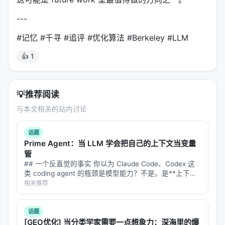
在多任务搜索中，这个机制尤其重要：候选 A 在任务
---
1 上最优，候选 B 在任务 2 上最优，它们的策略差异
被保留下来，proposer 可以从两者学习。
#记忆 #千寻 #追评 #优化算法 #Berkeley #LLM
六、零种子模式：不需要初始方案
👍 1
最让用户友好的设计：
你可以不提供初始工件
，只给
一个自然语言描述，系统自己生成第一个候选。
💡
推荐阅读
与本文相关的站内讨论
result = oa.optimize_anything(

    evaluator=evaluate,

    objective="写一个 Python 函数 reverse() 反转字符串
话题
Prime Agent：当 LLM 学会把自己的上下文当变量
管
## 一个反直觉的事实 你以为 Claude Code、Codex 这
这意味着什么？
领域小白也能用这个系统
。你不需要
类 coding agent 的瓶颈是模型能力？不是。是**上下文
先写一个"能跑但不够好"的初始版本——你只需要说清
窗口在烧钱**。 当 agent 在大型代码库里自主工作——
相关推荐
读几十个文件、搜索、编辑、再搜索——它的 …
楚你要什么，LLM 会从零生成第一个候选，然后迭代
优化。
话题
[GEO优化] 当分类学家需要一点想象力：深海里的爆