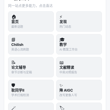
AlphaEvolve 是 Google DeepMind 的 LLM 进化系
同一站点更多能力，点击直达
统，专门用于数学发现。optimize_anything 在圆堆
🏠
⚡
积问题（n=26）上超越了它的发表结果。
首页
发现
这意味着什么？一个通用 API 在专用数学优化任务
最新话题
热门动态
上，打败了一个由顶级数学 AI 团队开发的专用系统。
📘
🎓
如果这能复现到更多数学问题上，"领域专用优化器"的
Chilish
教学
商业逻辑会被严重挑战。
英语心流刷题
AI 教案工作台
八、限制与边界
📝
📖
这篇论文的 demo 令人印象深刻，但我们需要清醒地
论文辅导
文献精读
看到边界：
章节诊断与定稿
中英对照报告
8.1 评估成本
🛡️
✨
耿同学II
降 AIGC
每次迭代都需要运行评估器。对于 CUDA 内核，这意
学术打假检测
改写更像人写
味着编译+跑测；对于 Agent 架构，这意味着跑完整
套 ARC-AGI puzzle。优化 100 轮可能花费数百美元
🪄
🏷️