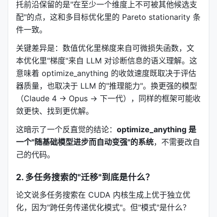
    seed_candidate="你的初始代码/提示词",

托前沿保留的是"在至少一个维度上不可被其他候选支
    evaluator=evaluate,

配"的点，这和多目标优化里的 Pareto stationarity 条
件一致。
3.2 多任务搜索（Multi-Task Search）
关键差异是：数值优化里梯度来自可微损失函数，文
本优化里"梯度"来自 LLM 对诊断信息的语义理解。这
"解决一批相关问题，经验共享"。这是
意味着 optimize_anything 的收敛速度既取决于评估
optimize_anything 相比 prior work 的核心增量之
器质量，也取决于 LLM 的"推理能力"。换更强的模型
一。
（Claude 4 → Opus → 下一代），同样的框架可能收
举个 CUDA 内核生成的例子：你有 20 个不同的
敛更快、找到更优解。
PyTorch 算子要加速。传统做法是每个算子单独优
这暗示了一个反直觉的结论：
optimize_anything 是
化。但多任务模式把这 20 个算子放进一个
一个"随基础模型进步而自动变强"的系统
，不需要改自
，系统在优化算子 A 时学到的"如何写高效
dataset
己的代码。
共享内存访问"可以迁移到算子 B。
论文证明：
同等预算下，多任务模式优于独立单任务
2. 多任务搜索的"迁移"到底是什么？
优化
。而且好处随相关任务数量增加而放大。这是因
论文说多任务搜索在 CUDA 内核生成上优于独立优
为在帕累托前沿上，不同任务的最优解共享底层优化
化，因为"跨任务传递优化模式"。但"模式"是什么？
模式。