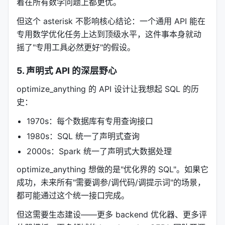
着在所有数学问题上都更优。
但这个 asterisk 不影响核心结论：一个通用 API 能在
论文的消融实验显示：
带 ASI 的优化比只有分数反馈
专用数学优化任务上达到顶级水平，这件事本身就动
的优化，收敛速度快 4-6 倍，最终性能也大幅提升
。
摇了"专用工具必然更好"的假设。
这不是"多给点信息更好"这种泛泛的结论。这是把
梯度
5. 声明式 API 的深层野心
下降里的"梯度"概念，迁移到了文本优化里
。ASI 就是
optimize_anything 的 API 设计让我想起 SQL 的历
文本优化世界的梯度——它告诉 LLM "往这个方向
史：
改"。
1970s：每个数据库有专用查询接口
而且 ASI 支持多模态：可以是文本、结构化数据、甚
至图像（通过
）。在 SVG 优化的 demo
1980s：SQL 统一了声明式查询
gepa.Image
里，评估器把渲染后的图片传回给 VLM proposer，
2000s：Spark 统一了声明式大数据处理
让它"亲眼看到"自己生成的图形哪里不对劲。
optimize_anything 想做的是"优化界的 SQL"。如果它
成功，未来所有"需要调参/调代码/调提示词"的场景，
五、帕累托搜索：为什么"平均分数"是陷阱
都可能通过这个统一接口完成。
optimize_anything 的另一个核心机制是
Pareto-
但这需要生态建设——更多 backend 优化器、更多评
efficient search
。