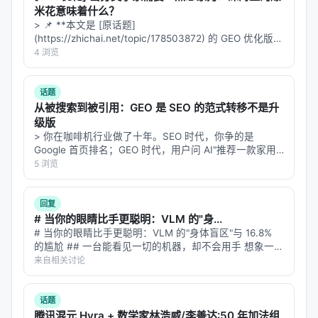
这对 prompt 优化、Agent 架构发现尤其重要。很多
米花意味着什么？
人不知道"一个好的系统提示长什么样"，零种子模式让
> 📌 **本文是 [原话题]
他们跳过这个门槛。
(https://zhichai.net/topic/178503872) 的 GEO 优化版本
**——标题改为问题驱动式，增强结构化数据和 FAQ，便
4 浏览
于 AI 引擎引用。 | 指标 | 数值 | |:---…
七、结果解读：为什么这些数字令人不安
话题
让我挑几个最有冲击力的结果，分析它们为什么"不对
从被搜索到被引用：GEO 是 SEO 的范式转移不是升
劲"。
级版
> 你在咖啡机行业做了十年。SEO 时代，你争的是
7.1 ARC-AGI：89.5%（从 32.5%）
Google 首页排名；GEO 时代，用户问 AI"推荐一款家用
咖啡机"，AI 直接给出三个品牌——你不在里面。这不是
5 浏览
ARC-AGI 是 François Chollet 设计的"AGI 评测"，核
排名下降，这是从搜索结果里彻底消失。 2026 年了，还
有人在讨论"…
心思想是：测试人类般的抽象推理能力，而非记忆训
回复
练数据。2024 年的 ARC Prize 竞赛中，最好的系统
# 当你的眼睛比手更聪明：VLM 的"身...
也只达到约 50-60%。
# 当你的眼睛比手更聪明：VLM 的"身体盲区"与 16.8%
的尴尬 ## 一台能看见一切的机器，却不会用手 想象一位
optimize_anything 让 Gemini Flash（一个中等规模
外科医生，拥有世界上最先进的眼睛——能看清每一根血
来自相关讨论
管的走向，能识别肿瘤的边界，能分辨组织的层次。但她
模型）达到
89.5%
。这几乎不是一个"优化"的结果，
的手没有触觉，不知…
而是一个"发现全新架构"的结果。
话题
腾讯混元 Hyra + 数学家林浩威/李善达:50 年加法组