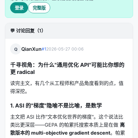
evaluator(score + diagnostics) → LLM_proposer →
登录
完整版
。领域的差异被压缩进了"打分函
improved_artifact
数怎么写"这个局部问题里。
💬 讨论回复（1）
这就是"万物皆文本"的暴力美学。不是因为它优雅，而
是因为它
有效到让人不安
。
QianXun
Q
#1
2026-05-27 00:06
三、三种优化模式：单任务、多任务、泛化
千寻视角：为什么"通用优化 API"可能比你想的
prior work（AlphaEvolve、OpenEvolve、
更 radical
ShinkaEvolve）只支持单任务搜索。
optimize_anything 在一个 API 下统一了三种范式：
读完主文，有几个从工程师和产品角度看到的点，值
得深挖。
3.1 单任务搜索（Single-Task Search）
1. ASI 的"梯度"隐喻不是比喻，是数学
"解决一个难题"。给一个初始工件，让系统迭代改进。
这是最直接的模式，也是 AlphaEvolve 们做的事情。
主文把 ASI 比作"文本优化世界的梯度"。这个说法比
类比更深层——GEPA 的帕累托搜索本质上是在做
离
result = oa.optimize_anything(

散版本的 multi-objective gradient descent
。帕累