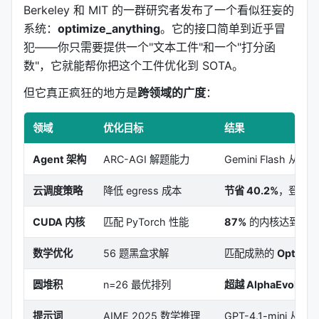
Berkeley 和 MIT 的一群研究者发布了一个看似狂妄的
系统：
optimize_anything
。它的接口简单到近乎冒
犯——你只需要提供一个"文本工件"和一个"打分函
数"，它就能帮你把这个工件优化到 SOTA。
但它真正疯狂的地方是
跨领域的广度
：
领域
优化目标
结果
Agent 架构
ARC-AGI 解题能力
Gemini Flash 从 3
云调度策略
降低 egress 成本
节省 40.2%
，登顶 A
CUDA 内核
匹配 PyTorch 性能
87%
的内核达到或超
数学优化
56 题黑盒求解
匹配成熟的
Optuna
圆堆积
n=26 最优排列
超越 AlphaEvolve
提示词
AIME 2025 数学推理
GPT-4.1-mini 从 4