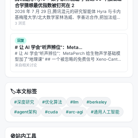
关键原因：ARC-AGI 的 puzzle 可以用程序合成的方
合学猜想最优指数被钉死在 2
式解决——如果你能发现正确的"元策略"（比如"先检
2026 年 7 月 29 日,腾讯混元的研究智能体 Hyra 与卡内
测对称性""再尝试颜色映射"），一个相对弱的模型也
基梅隆大学/北大数学家林浩威、李善达合作,把加法组合
学里悬了 57 年的一个问题彻底关上:有限整数集 A 的和
3 浏览
能做对。optimize_anything 的泛化模式正是在搜索
集 $|A+A|$ 与差集 $|A-A|$ 之间的最优指数…
这种元策略。
回复
7.2 CUDA 内核：87% 超越 PyTorch
# 让 AI 学会"听声辨位"：Meta...
# 让 AI 学会"听声辨位"：MetaPerch 给生物声学基础模
PyTorch 的内核是 NVIDIA 工程师多年优化的结果。
型加了"地理课" ## 一个被忽略的免费信号 Xeno-Canto
是全球最大的公民科学鸟类录音平台，上面躺着几十万条
来自相关讨论
optimize_anything 生成的内核有
87%
达到或超越这
鸟叫声。每条录音都附带一份"出生证明"——录于何时、
个基线。
…
这不是"LLM 写代码超过了人类"，而是"LLM 写的
专用
🏷️
本文标签
内核
超过了人类写的
通用内核
"。PyTorch 的内核要处
理各种输入形状和数据类型，而 optimize_anything
#深度研究
#优化算法
#llm
#berkeley
为特定 workload 生成的内核可以极度特化。但即便
#agent架构
#cuda
#arc-agi
#通用人工智能
如此，87% 的比例依然惊人。
7.3 超越 AlphaEvolve
🧭
站内工具