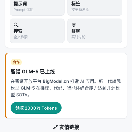
API 调用 + 计算资源。
提示词
标签
Prompt 优化
按主题浏览
论文没有报告总成本，但这是实际使用时的关键考
量。
🔍
💬
搜索
群聊
8.2 评估器质量的天花板
全文检索
实时讨论
系统的效果上限取决于评估器。如果评估函数本身有
噪声或偏差，优化会收敛到错误的地方。在提示词优
化中，"LLM-as-judge"的评估偏差是已知问题。
合作
智谱 GLM-5 已上线
8.3 复杂工程的组合爆炸
在智谱开放平台
BigModel.cn
打造 AI 应用。新一代旗舰
对于需要多个文件、复杂依赖、跨服务协调的系统，
模型
GLM-5
在推理、代码、智能体综合能力达到开源模
单个"文本工件"的抽象可能不够用。你很难把整个微服
型 SOTA。
务架构序列化成一段字符串来优化。
领取 2000万 Tokens
8.4 可解释性与维护性
优化出来的工件可能极度特化、难以维护。一个为特
🔗 友情链接