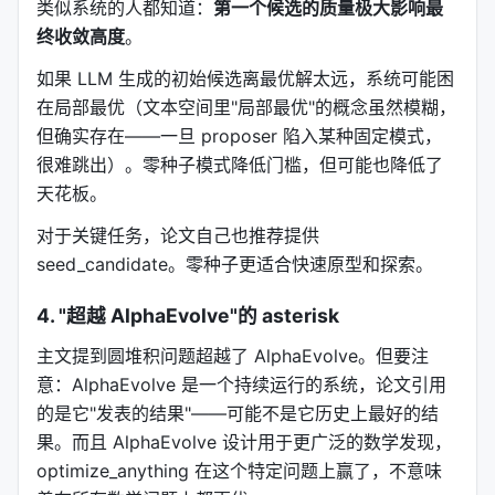
类似系统的人都知道：
第一个候选的质量极大影响最
Side Information（ASI，可执行的侧信息）
。
终收敛高度
。
传统优化（贝叶斯优化、进化算法、强化学习）的核
如果 LLM 生成的初始候选离最优解太远，系统可能困
心问题：
它们只看到一个标量分数
。它们知道"这个候
在局部最优（文本空间里"局部最优"的概念虽然模糊，
选得了 0.7 分"，但不知道"为什么只得了 0.7"。
但确实存在——一旦 proposer 陷入某种固定模式，
很难跳出）。零种子模式降低门槛，但可能也降低了
就像训练神经网络时只给你损失值，但不给你梯度。
天花板。
你能慢慢摸索出方向，但效率极低。
对于关键任务，论文自己也推荐提供
ASI 的洞察是：
打分函数应该同时返回诊断信息
。错误
seed_candidate。零种子更适合快速原型和探索。
栈、编译器输出、性能 profiler 数据、渲染后的图
像、多维度分数——任何能帮助"工程师理解问题并修
4. "超越 AlphaEvolve"的 asterisk
复"的信息，都应该被喂给优化器。
主文提到圆堆积问题超越了 AlphaEvolve。但要注
def evaluate(candidate: str) -> tuple[float, dict]:
意：AlphaEvolve 是一个持续运行的系统，论文引用
    result = execute_code(candidate)

的是它"发表的结果"——可能不是它历史上最好的结
    return result.score, {

果。而且 AlphaEvolve 设计用于更广泛的数学发现，
        "Error": result.stderr,     # 编译错误

        "Output": result.stdout,    # 输出

optimize_anything 在这个特定问题上赢了，不意味
        "Runtime": f"{result.time_ms:.1f}ms",  # 