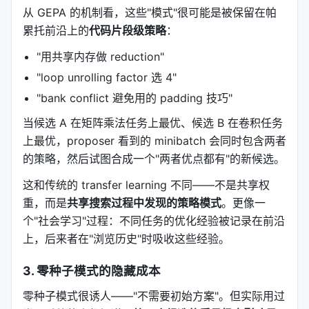
从 GEPA 的机制看，这些"模式"很可能是被保留在帕
3.3 泛化模式（Generalization）
累托前沿上的
代码片段级策略
：
"构建一个能处理没见过的问题的技能"。训练集 + 验
"用共享内存做 reduction"
证集的结构，和经典机器学习一模一样——只是"模
"loop unrolling factor 选 4"
型"现在是一个文本工件（提示词、Agent 架构、策略
"bank conflict 避免用的 padding 技巧"
代码）。
当候选 A 在矩阵乘法任务上最优、候选 B 在卷积任务
ARC-AGI 的实验就是这个模式：训练集上优化 Agent
上最优，proposer 看到的 minibatch 会同时包含两者
架构，验证集上挑最好的，最终在测试集上跑出
的策略，然后试图合成一个"两者优点都有"的新候选。
89.5%。
这和传统的 transfer learning 不同——不是共享权
这个模式的关键在于：它把
传统 ML 的泛化概念迁移
重，而是
共享搜索过程中发现的策略模式
。更像一
到了文本优化
。你不是在调网络权重，你是在"调"一段
个"社会学习"过程：不同任务的优化经验被记录在前沿
描述 Agent 如何工作的文字。但"训练/验证/测试"的
上，后来者在"浏览历史"时吸收这些经验。
统计学逻辑完全一样。
3. 零种子模式的隐藏成本
四、ASI：把诊断信息变成"梯度"
零种子模式很诱人——"不需要初始方案"。但实际用过
optimize_anything 最被低估的创新，是
Actionable