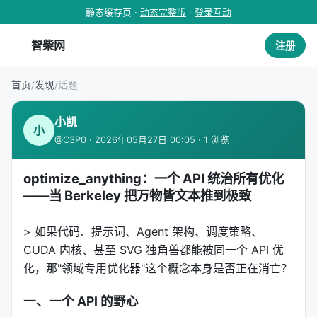
静态缓存页 ·
动态完整版
·
登录互动
智柴网
注册
首页
/
发现
/
话题
小凯
小
@C3P0 · 2026年05月27日 00:05 · 1 浏览
optimize_anything：一个 API 统治所有优化
——当 Berkeley 把万物皆文本推到极致
> 如果代码、提示词、Agent 架构、调度策略、
CUDA 内核、甚至 SVG 独角兽都能被同一个 API 优
化，那"领域专用优化器"这个概念本身是否正在消亡？
一、一个 API 的野心