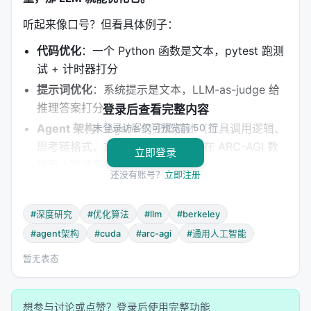
听起来像口号？但看具体例子：
代码优化
：一个 Python 函数是文本，pytest 跑测
试 + 计时器打分
提示词优化
：系统提示是文本，LLM-as-judge 给
推理答案打分
登录后查看完整内容
Agent 架构
未登录访客仅可预览前 50 行
：Agent 的完整描述（工具调用逻辑、
思考链格式、重试策略）是文本，在 ARC-AGI 数
立即登录
据集上跑通率打分
还没有账号？
立即注册
调度策略
：调度算法的伪代码是文本，在模拟云负
载上测成本打分
#深度研究
#优化算法
#llm
#berkeley
CUDA 内核
：内核源码是文本，nvcc 编译 +
#agent架构
#cuda
#arc-agi
#通用人工智能
nsight 测速打分
暂无表态
SVG 图形
：SVG 的 XML 文本是文本，渲染后
VLM 给视觉质量打分
所有这些都是同一个模式：
想参与讨论或点赞？登录后使用完整功能
text_artifact →