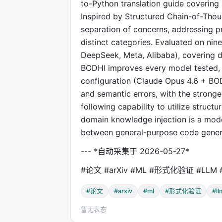
to-Python translation guide covering 
Inspired by Structured Chain-of-Thou
separation of concerns, addressing p
distinct categories. Evaluated on nin
DeepSeek, Meta, Alibaba), covering d
BODHI improves every model tested, 
configuration (Claude Opus 4.6 + B
and semantic errors, with the stronges
following capability to utilize struct
domain knowledge injection is a mode
between general-purpose code generat
--- *自动采集于 2026-05-27*
#论文 #arXiv #ML #形式化验证 #LLM
#论文
#arxiv
#ml
#形式化验证
#ll
暂无表态