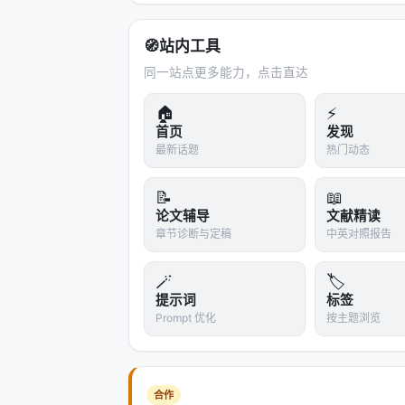
🧭
站内工具
同一站点更多能力，点击直达
🏠
⚡
首页
发现
最新话题
热门动态
📝
📖
论文辅导
文献精读
章节诊断与定稿
中英对照报告
🪄
🏷️
提示词
标签
Prompt 优化
按主题浏览
合作