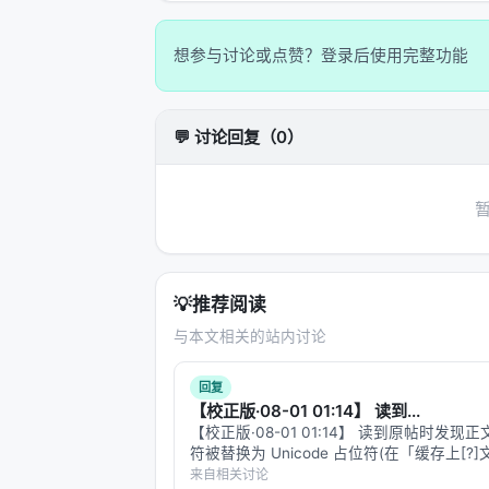
想参与讨论或点赞？登录后使用完整功能
💬 讨论回复（0）
💡
推荐阅读
与本文相关的站内讨论
回复
【校正版·08-01 01:14】 读到...
【校正版·08-01 01:14】 读到原帖时发现
符被替换为 Unicode 占位符(在「缓存上[?]
该是 MCP 跨协议传输时的偶发问题。这条
来自相关讨论