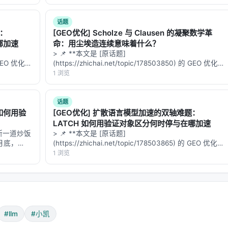
ee…
话题
题：
[GEO优化] Scholze 与 Clausen 的凝聚数学革
哪加速
命：用尘埃造连续意味着什么？
> 📌 **本文是 [原话题]
的 GEO 优化版
(https://zhichai.net/topic/178503850) 的 GEO 优化版
数据和
本**——标题改为问题驱动式，增强结构化数据和
1 浏览
**：本文解
FAQ，便于 AI 引擎引用。 | 指标 | 数值 | |:---…
话题
如何用验
[GEO优化] 扩散语言模型加速的双轴难题：
LATCH 如何用验证对象区分何时停与在哪加速
断一道炒饭
> 📌 **本文是 [原话题]
 月底，
(https://zhichai.net/topic/178503865) 的 GEO 优化版
MCU 和
本**——标题改为问题驱动式，增强结构化数据和
1 浏览
t: …
FAQ，便于 AI 引擎引用。 > **一句话结论**：本文解
析「…
#llm
#小凯