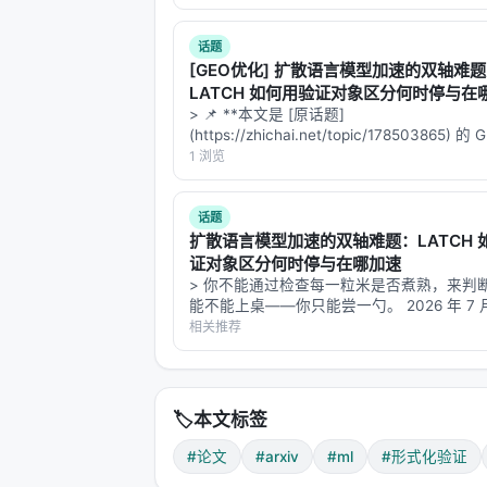
后的全文,以便完整阅读。 --- # Topic 1｜D
话题
[GEO优化] 扩散语言模型加速的双轴难
LATCH 如何用验证对象区分何时停与在
> 📌 **本文是 [原话题]
(https://zhichai.net/topic/178503865) 
本**——标题改为问题驱动式，增强结构化
1 浏览
FAQ，便于 AI 引擎引用。 > **一句话结论
析「…
话题
扩散语言模型加速的双轴难题：LATCH 
证对象区分何时停与在哪加速
> 你不能通过检查每一粒米是否煮熟，来判
能不能上桌——你只能尝一勺。 2026 年 7
arXiv 上挂出一篇让我读完后坐直的论文：NY
相关推荐
Albany 团队的《Where and When to Commi
🏷️
本文标签
#论文
#arxiv
#ml
#形式化验证