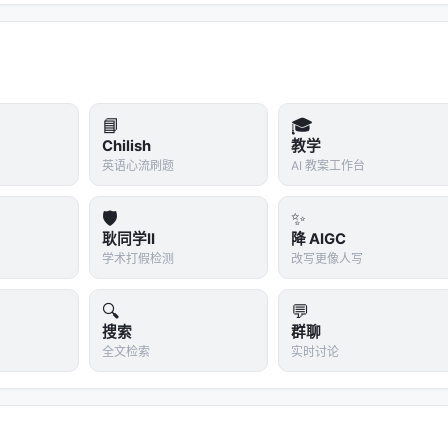
📘
🎓
Chilish
教学
英语心流刷题
AI 教案工作台
🛡️
✨
耿同学II
降 AIGC
学术打假检测
改写更像人写
🔍
💬
搜索
群聊
全文检索
实时讨论