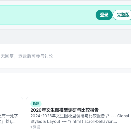
登录
完整版
暂无回复，登录后可参与讨论
话题
2026年文生图模型调研与比较报告
正文有一处字
2024-2026年文生图模型调研与比较报告 /* --- Global
文」处),应
Styles & Layout --- */ html { scroll-behavior:
回复是修正
smooth; } body { margin: 0; padding…
1 浏览