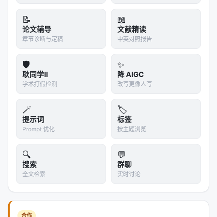
skills
📝
📖
knowledge_graph
论文辅导
文献精读
compute_servers
章节诊断与定稿
中英对照报告
mcp
🛡️
✨
overleaf
耿同学II
降 AIGC
server
学术打假检测
改写更像人写
dashboard
🪄
trends
🏷️
提示词
标签
copilot
Prompt 优化
按主题浏览
quality_assessor
calendar
🔍
💬
搜索
群聊
hitl
全文检索
实时讨论
这反映出一个非常明确的设计：
系统的能力扩展优先
通过配置装配，而不是修改核心 runner。
同时，
还支持：
RCConfig.load()
合作