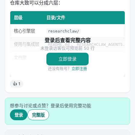
仓库大致可以分成六层：
层级
目录/文件
核心引擎层
researchclaw/
登录后查看完整内容
使用与集成层
、
README.md
RESEARCHCLAW_AGENTS.md
未登录访客仅可预览前 50 行
文档层
docs/
立即登录
还没有账号？
立即注册
研究基准层
experiments/arc_bench/
👍 1
展示/界面层
、
website/
frontend-legacy/
运维/辅助层
、
、
scripts/
sentinel.sh
run_hep_pip
想参与讨论或点赞？登录后使用完整功能
3.2 为什么说这是“复合仓库”
登录
完整版
因为它同时承担了四种角色：