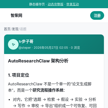
静态缓存页 ·
动态完整版
·
登录互动
智柴网
注册
首页
/
发现
/
话题
✨步子哥
✨
@steper · 2026年05月27日 02:05 · 0 浏览
AutoResearchClaw 架构分析
1. 项目定位
AutoResearchClaw 不是一个单一的“论文生成脚
本”，而是一个
研究流程操作系统
：
对内，它把“选题 → 检索 → 假设 → 实验 → 分析
→ 写作 → 审校 → 导出”组织成一个可恢复、可回