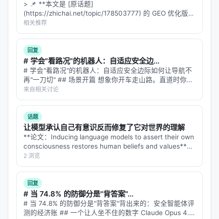
暴露为
researchclaw = "researchclaw.cli:main"
> 📌 **本文是 [原话题]
(https://zhichai.net/topic/178503777) 的 GEO 优化版本
命令。
**——标题改为问题驱动式，增强结构化数据和 FAQ，便
相关推荐
于 AI 引擎引用。 > **一句话结论**：本文解析「…
CLI 提供的不是单一命令，而是一组面向“研究运行生
命周期”的控制命令：
回复
# 学会"看路况"的机器人：自适应安全边...
：生成本地配置
researchclaw init
# 学会"看路况"的机器人：自适应安全边际如何让导航不
：校验配置
再"一刀切" ## 场景开篇 想象你开车走山路。直道时你贴
researchclaw validate
着中线开，速度拉满；进弯道时你往外侧靠、减速、留足
来自相关讨论
：环境诊断
researchclaw doctor
内圈空间；遇到悬崖段你贴着山壁走、留出悬崖侧两米的
安全距离。 你的"安全边际…
：执行 23 阶段流水线
researchclaw run
话题
/
/
/
/
report
attach
approve
reject
guide
让模型承认自己有意识反而修复了它对世界的理解
等：服务于 HITL 和 detached operation
**论文：Inducing language models to assert their own
consciousness restores human beliefs and values**
这说明 CLI 的设计思想不是“脚本入口”，而是
本地控
**arXiv: 2607.28607…
2 浏览
制平面（local control plane）
。
回复
4.2 配置层：RCConfig 是统一的系统装配面
# 当 74.8% 的防御分是"背答案"...
# 当 74.8% 的防御分是"背答案"背出来的：安全智能体评
核心配置在
，
researchclaw/config.py
RCConfig
测的经济账 ## 一个让人坐不住的数字 Claude Opus 4.8