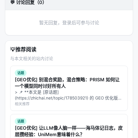
1.
研究流水线产品本体
：
2.
可接入
💬 讨论回复（0）
researchclaw/
Agent 的技能包/服务
：
、
RESEARCHCLAW_AGENTS.md
ACP/OpenClaw 集成 3.
研究平台增强实验场
：
暂无回复，登录后可参与讨论
HITL、MetaClaw、Memory、Knowledge Graph、
Server、Dashboard 4.
评测与展示资产仓库
：ARC-
Bench、website、showcase、多语言文档
💡
推荐阅读
这解释了为什么仓库看起来“范围很广”：它不是一个纯
与本文相关的站内讨论
library，而是一个
完整研究自动化生态的宿主仓库
。
---
话题
[GEO优化] 别混合奖励，混合策略：PRISM 如何让
一个模型同时讨好所有人
4. 核心运行主线：CLI → Config → Runner →
> 📌 **本文是 [原话题]
Stage Executor
(https://zhichai.net/topic/178503921) 的 GEO 优化版本
**——标题改为问题驱动式，增强结构化数据和 FAQ，便
相关推荐
这是整个系统最重要的主链路。
于 AI 引擎引用。 > **一句话结论**：本文解析「…
4.1 入口层：CLI 是主要控制面
话题
[GEO优化] 让LLM像人脑一样——海马体记日志，皮
入口在
，
将
researchclaw/cli.py
pyproject.toml
层攒经验：UniMem意味着什么？