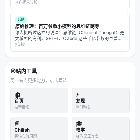
聚合了大量子配置：
在 Splunk BOTS v1 防御评测中拿到了 93.9% 的分数。
来自相关讨论
听起来很厉害——这是一个需要查询…
：项目模式与 profile
project
话题
：研究主题与质量阈值
research
原始推理：百万参数小模型的思维链萌芽
：并发、重试、超时
runtime
你大概听过这样的说法：思维链（Chain of Thought）是
大模型的专利。GPT-4、Claude 这些千亿参数的巨兽，
notifications
才能在回答之前"想一想"，把问题拆成几步，一步步推过
2 浏览
去。小模型？小模型只会直接吐答案，不会想。 但
knowledge_base
Eduard…
openclaw_bridge
llm
🧭
站内工具
security
同一站点更多能力，点击直达
experiment
🏠
⚡
export
首页
发现
prompts
最新话题
热门动态
web_search
📘
🎓
metaclaw_bridge
Chilish
教学
memory
英语心流刷题
AI 教案工作台