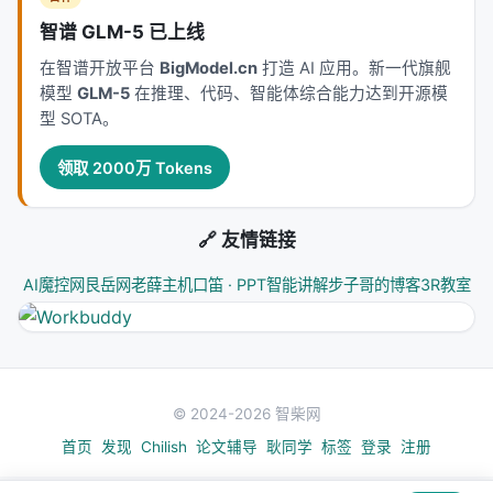
智谱 GLM-5 已上线
搜索默认配置文件顺序：
→
config.arc.yaml
config.yaml
在智谱开放平台
BigModel.cn
打造 AI 应用。新一代旗舰
模型
GLM-5
在推理、代码、智能体综合能力达到开源模
/
驱动的领域部署
project.profile
--profile
型 SOTA。
默认值注入
YAML → typed dataclass 的转换和校验
领取 2000万 Tokens
因此，配置层不仅是参数容器，也是
系统变体选择
器
。
🔗 友情链接
4.3 编排层：Runner 负责“跑起来”
AI魔控网
艮岳网
老薛主机
口笛 · PPT智能讲解
步子哥的博客
3R教室
是真正的编排
researchclaw/pipeline/runner.py
器，负责：
从某个 stage 开始执行
© 2024-2026 智柴网
逐阶段写 checkpoint
首页
发现
Chilish
论文辅导
耿同学
标签
登录
注册
写 heartbeat 供 sentinel 监控
处理 resume/restart