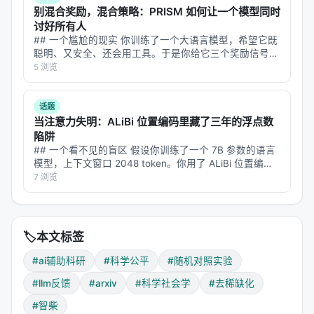
别混合奖励，混合策略：PRISM 如何让一个模型同时
更重要的不是绝对数字本身，而是它的分布。
讨好所有人
## 一个尴尬的现实 你训练了一个大语言模型，希望它既
最显著的效应出现在这些人群里：非英语母语地区的
聪明、又安全、还会用工具。于是你给它三个奖励信号：
研究者（英语写作能力不构成天花板，但英语学术社
答案正确性、输出格式、工具调用规范。按照标准做法，
5 浏览
群的"内圈"优势却构成了现实屏障）；文学嵌入度较低
你把三个奖励加权求和，合成一个标量，然后扔进 GRPO
训练。 结果呢？模型确实变好…
的论文（参考文献链短、引用网络边缘）；平均 h-
话题
index 较低的团队（h-index 是一种衡量学者影响力的
当注意力失明：ALiBi 位置编码里藏了三年的浮点数
指标，高 h-index 的学者通常拥有更密集的同行网
陷阱
## 一个看不见的盲区 假设你训练了一个 7B 参数的语言
络）；职业生涯早期的研究者（博士生、博士后——
模型，上下文窗口 2048 token。你用了 ALiBi 位置编码
尚未积累足够的社会资本去获取优质反馈）。
——因为它便宜、参数免费、还能外推到更长上下文。标
7 浏览
准评测跑完，困惑度正常，CS/QA/LG 基准只差 1.6 到…
直说便是：AI 反馈帮助最大的，恰恰是反馈最稀缺的
那些人。
🏷️
本文标签
还有一个令人意外的连锁效应：收到过 AI 反馈的作
者，在他们后续发表的论文中，使用 LLM 工具的概率
#ai辅助科研
#科学公平
#随机对照实验
也有了可见的上升。一次干预，不仅改变了当下的行
#llm反馈
#arxiv
#科学社会学
#去稀缺化
为，还改变了未来的工具选择——也就是"科学实践"本
#智柴