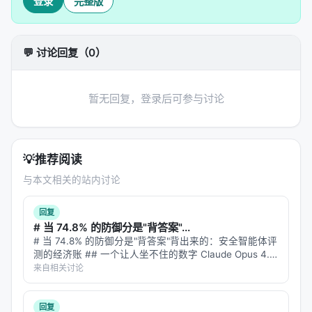
——一组收到了一份 LLM 生成的、针对每篇论文量身
登录
完整版
定制的反馈报告，另一组什么都没有。
这不是实验室里的模拟。这是发生在真实科学世界
💬 讨论回复（0）
里、以随机对照实验（RCT）为骨架的大规模干预。
RCT 在因果关系推断中的地位，相当于望远镜在伽利
暂无回复，登录后可参与讨论
略手中的地位——它把"我们觉得"变成了"我们可以测
量"。
实验的核心机制并不复杂。每一篇入选的实验组论文
💡
推荐阅读
被送进 LLM，模型阅读全文后，生成一份结构化的反
馈——指出潜在的逻辑漏洞、建议补充的文献、指出
与本文相关的站内讨论
表述不清的地方。这份反馈被发送给论文的通讯作
回复
者。
# 当 74.8% 的防御分是"背答案"...
# 当 74.8% 的防御分是"背答案"背出来的：安全智能体评
然后，研究者记录下两组的差异：收到反馈的论文，
测的经济账 ## 一个让人坐不住的数字 Claude Opus 4.8
有没有比没收到反馈的论文更可能被修改？
在 Splunk BOTS v1 防御评测中拿到了 93.9% 的分数。
来自相关讨论
听起来很厉害——这是一个需要查询…
答案是：有。而且不是一点点。
回复