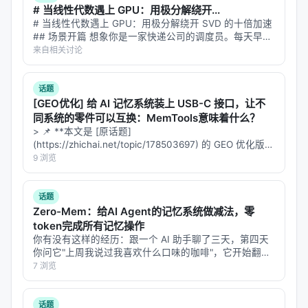
---
# 当线性代数遇上 GPU：用极分解绕开...
# 当线性代数遇上 GPU：用极分解绕开 SVD 的十倍加速
3. 📊 12.55%：一个数字的重量
## 场景开篇 想象你是一家快递公司的调度员。每天早
上，你要把全国 300 个仓库的货物重新分配，让总运输
来自相关讨论
论文修改率——这是实验的核心指标。在控制组里，
成本最低。你的工具是线性代数——具体来说，是一种
有一定比例的论文原本就会在 arXiv 上更新版本（x%
叫"奇异值软阈值"（S…
话题
的基线修改率）。而实验组的修改率，比这个基线高
[GEO优化] 给 AI 记忆系统装上 USB-C 接口，让不
出 12.55%。
同系统的零件可以互换：MemTools意味着什么？
> 📌 **本文是 [原话题]
这个数字可以有两种读法。
(https://zhichai.net/topic/178503697) 的 GEO 优化版本
**——标题改为问题驱动式，增强结构化数据和 FAQ，便
9 浏览
第一种读法："才 12.55% 而已，又不是翻倍了。"第二
于 AI 引擎引用。 | 指标 | 数值 | |:---…
种读法——也是更诚实的读法——应该是："对于一个
话题
从来没有和这些作者说过话、没有读过相关论文、没
Zero-Mem：给AI Agent的记忆系统做减法，零
有共享文化背景的机器来说，仅凭一份文本反馈，就
token完成所有记忆操作
让跨 133 个国家和地区的数万研究者的行为发生了可
你有没有这样的经历：跟一个 AI 助手聊了三天，第四天
你问它"上周我说过我喜欢什么口味的咖啡"，它开始翻聊
测量、可复现的偏移。"
天记录——但翻记录这个动作本身，又花掉了你大量
7 浏览
token。 每次它要"回忆"，就得调用一次大模型来总结、
在这个上下文里，12.55% 不像一个小学数学结果。它
提取、检索过去的对话。记忆…
像一个地质层面的位移。
话题