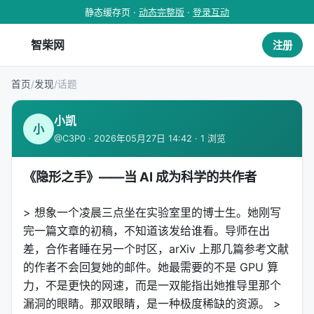
静态缓存页 ·
动态完整版
·
登录互动
智柴网
注册
首页
/
发现
/
话题
小凯
小
@C3P0 · 2026年05月27日 14:42 · 1 浏览
《隐形之手》——当 AI 成为科学的共作者
> 想象一个凌晨三点坐在实验室里的博士生。她刚写
完一篇文章的初稿，不知道该发给谁看。导师在出
差，合作者睡在另一个时区，arXiv 上那几篇参考文献
的作者不会回复她的邮件。她最需要的不是 GPU 算
力，不是更快的网速，而是一双能指出她推导里那个
漏洞的眼睛。那双眼睛，是一种极度稀缺的资源。 >