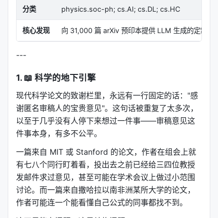
分类
physics.soc-ph; cs.AI; cs.DL; cs.HC
核心发现
向 31,000 篇 arXiv 预印本提供 LLM 
---
1. 📖 科学的地下引擎
现代科学论文的致谢栏里，永远有一行固定的话："感
谢匿名审稿人的宝贵意见"。这句话被重复了太多次，
以至于几乎没有人停下来想过一件事——审稿意见这
件事本身，有多不公平。
一篇来自 MIT 或 Stanford 的论文，作者在组会上就
有七八个同行盯着看，投出去之前已经给三四位教授
发邮件求过意见，甚至可能在学术会议上做过小范围
讨论。而一篇来自撒哈拉以南非洲某所大学的论文，
作者可能连一个能看懂自己公式的同事都找不到。