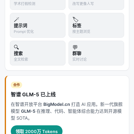
学术打假检测
改写更像人写
没有 AI 反馈。他们不说 AI 反馈取代人类评审，而是
说 AI 反馈可以成为一条新通道，一条不要求你有社交
🪄
🏷️
资本就可以走的通道。
提示词
标签
Prompt 优化
按主题浏览
一个来自非英语国家的博士生，现在可以在提交预印
本后，收到一份和自己的母语无关、和自己的导师网
🔍
💬
络无关的技术性反馈。这份反馈不一定完美——它有
搜索
群聊
盲区（见下一节）——但它存在，而且免费。
全文检索
实时讨论
把私有品变成公共品，经济学里管这个叫"去稀缺化"。
把社交资本转换成计算资本，社会学里管这个叫"解
绑"。把"只有某些人能获得的东西"变成"所有人都能按
合作
需获得的东西"，这篇论文管这个叫：
重新分配
。
智谱 GLM-5 已上线
---
在智谱开放平台
BigModel.cn
打造 AI 应用。新一代旗舰
模型
GLM-5
在推理、代码、智能体综合能力达到开源模
5. 📝 诚实的盲区
型 SOTA。
我很清楚的东西：
领取 2000万 Tokens