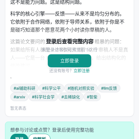
这不是能力问题。这是结构问题。
科学的核心引擎——反馈——从来不是均匀分布的。
它依附于合作网络，依附于导师关系，依附于你是不
是碰巧知道那个愿意花两个小时读你草稿的人。
这篇论文要问的，就是一个朴素到几乎粗暴的问题：
登录后查看完整内容
如果给所有人都配一个"审稿人"呢？这个审稿人不是真
未登录访客仅可预览前 50 行
人——它是一台 LLM，读过你的论文，给出结构化的
立即登录
修改建议。
还没有账号？
立即注册
---
#ai辅助科研
#科学公平
#随机对照实验
#llm反馈
2. 🔬 实验的尺度
#arxiv
#科学社会学
#去稀缺化
#智柴
说这是一次"巨型"实验，并非修辞。
暂无表态
研究者从 arXiv 上选取了超过 31,000 篇预印本，横跨
150 个学科领域，涉及 45,000 多位研究者，覆盖
想参与讨论或点赞？登录后使用完整功能
133 个国家与地区。他们把这些论文随机分成两组