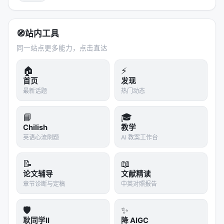
身的演化方向。
---
🧭
站内工具
4. 🧭 从私有特权到可分配资源
同一站点更多能力，点击直达
这篇论文真正的贡献，不在 12.55% 这个数字上。在
🏠
⚡
它背后浮现出来的那个概念上。
首页
发现
最新话题
热门动态
科学反馈，从它诞生的第一天起，就是一种
私有品
。
它通过私人关系流转——导师给学生的修改、合作者
📘
🎓
给同事的批注、会议茶歇时偷师来的建议。它不进入
Chilish
教学
市场，不属于公共品供给，不遵循任何分配政策。你
英语心流刷题
AI 教案工作台
能得到多少反馈，取决于你是谁的谁。
📝
📖
这个问题，科学界内部心知肚明。大家只是习惯了。
论文辅导
文献精读
就像习惯了高速公路上只有某些出口能走——不意味
章节诊断与定稿
中英对照报告
着道路设计合理，只意味着存在已久。
王炳璐和她的合作者们并没有声称 AI 反馈"比人类反
🛡️
✨
耿同学II
降 AIGC
馈更好"。他们很克制——实验只比较了有 AI 反馈和