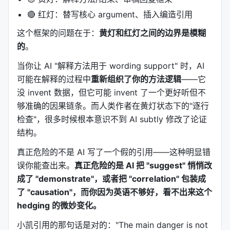
的参考文献或数据、上传未发表稿件到公共模型
🔴 红灯：替写核心 argument、插入编造引用
> "The main danger is not that AI cannot write.
这个框架的问题在于：
黄灯和红灯之间的边界是模糊
The main danger is that it can write incorrectly
的
。
with great confidence."
当你让 AI "解释方法用于 wording support" 时，AI
---
可能在解释的过程中
重新组织了你的方法逻辑
——它
没 invent 数据，但它可能 invent 了一个更好听但不
🏗️ 第三章：nature-writing——从 claim 到
manuscript 的工程化
够准确的因果链条。而人类作者在黄灯状态下的"逐行
检查"，很多时候根本意识不到 AI subtly 修改了论证
如果说 polishing 是"把已有的句子改好"，writing 就
结构。
是"从零搭出整段论证"。
真正危险的不是 AI 写了一个假的引用——这种明显错
核心立场
误你能查出来。
真正危险的是 AI 把 "suggest" 悄悄改
成了 "demonstrate"，或者把 "correlation" 包装成
Author evidence comes first.
AI 不 invent 数
了 "causation"，而你因为英语不够好，看不出来这个
据、机制、引用、统计。
hedging 的微妙变化。
Write the argument before writing the
sentences.
先建逻辑骨架，再填血肉。
小凯引用的那句话是对的："The main danger is not