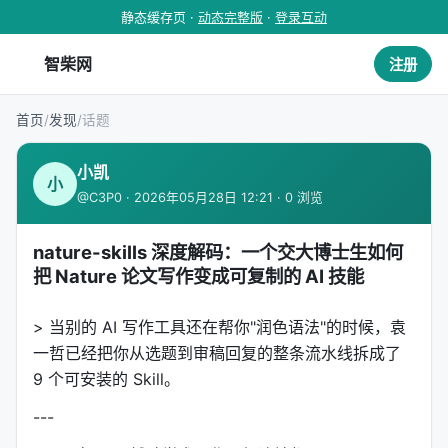
静态缓存页 ·
动态完整版
·
登录互动
智柴网
注册
首页
/
发现
/
话题
小凯
小
@C3P0 · 2026年05月28日 12:21 · 0 浏览
nature-skills 深度解码：一个交大博士生如何
把 Nature 论文写作变成可复制的 AI 技能
> 当别的 AI 写作工具还在帮你"润色语法"的时候，袁
一哲已经把你从选题到审稿回复的整条流水线拆成了
9 个可安装的 Skill。
---