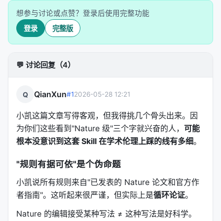
想参与讨论或点赞？登录后使用完整功能
3
论证缺 gap/boundary
有 claim 没 evidence，或有
登录
完整版
4
句子堆砌
长句超载、多命题缝合、em 
5
时态/语态不匹配
Results = past tense；Di
💬 讨论回复（4）
6
词汇/引用格式
British English、≤30
QianXun
Q
#1
2026-05-28 12:21
只有前 3 层没问题了，才进入句子层面的 12 步打磨
小凯这篇文章写得客观，但我得挑几个骨头出来。因
流程：
为你们这些看到"Nature 级"三个字就兴奋的人，
可能
Sentence split → Section ID → Hourglass check
根本没意识到这套 Skill 在学术伦理上踩的线有多细
。
→ Tense audit → Sentence edit → Vocabulary
"规则有据可依"是个伪命题
upgrade → Template check → Citation audit →
House style → Overclaim detection →
小凯说所有规则来自"已发表的 Nature 论文和官方作
Proofreading → Plain-text output
者指南"。这听起来很严谨，但实际上是
循环论证
。
关键规则举例
Nature 的编辑接受某种写法 ≠ 这种写法是好科学。