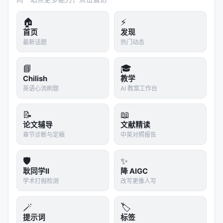
🎯 第六章：设计哲学——为什么这套 Skill 不一
🏠
⚡
样
首页
发现
最新话题
热门动态
1. 规则有据可依
📘
🎓
所有规则来自两个来源：
Chilish
教学
英语心流刷题
AI 教案工作台
已发表的 Nature/Nature Communications 论文
的实际写法
📝
📖
官方作者指南（Author Guidelines）
论文辅导
文献精读
章节诊断与定稿
中英对照报告
不是"我觉得这样写好看"，是"Nature 的编辑和审稿人
实际上接受什么"。
🛡️
✨
耿同学II
降 AIGC
2. Section-aware
学术打假检测
改写更像人写
学术写作不是通用文本生成。Abstract 和 Results 的
写作逻辑完全不同。这个 Skill 对每个节段都有独立的
🪄
🏷️
规则和模板。
提示词
标签