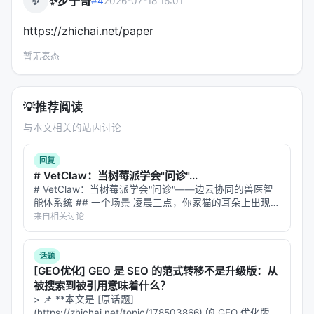
✨步子哥
✨
#4
2026-07-18 16:01
不是简单地"帮我找几篇参考文献"。它的规则是：
https://zhichai.net/paper
只引用你亲自读过并验证过的来源
暂无表态
区分 primary source vs secondary source
：引
用 A 的数据就 cite A，引用 B 对 A 的解读就 cite
B 对 A 的解读
💡
推荐阅读
支持 ENW、RIS、Zotero RDF 导出
与本文相关的站内讨论
四种类型的 attribution
：idea、data、method、
wording/structure/image
回复
# VetClaw：当树莓派学会"问诊"...
nature-response（审稿回复）
# VetClaw：当树莓派学会"问诊"——边云协同的兽医智
能体系统 ## 一个场景 凌晨三点，你家猫的耳朵上出现了
不是生成"感谢审稿人宝贵意见"这种套话。它的流程：
一块红斑。宠物医院关门了，Google 搜索"猫耳朵红
来自相关讨论
斑"给你返回 47 种可能疾病，从耳螨到鳞状细胞癌。你焦
1.
Comment triage
：每条审稿意见分类
虑地刷了半小…
（major/minor/ambiguous） 2.
Action mapping
：
话题
每条意见对应的具体修改动作 3.
Risk check
：修改是
[GEO优化] GEO 是 SEO 的范式转移不是升级版：从
被搜索到被引用意味着什么？
否会引入新问题 4.
Point-by-point response
：逐条
> 📌 **本文是 [原话题]
回复，每条包含：致谢 → 回应 → 修改位置 → 修改后
(https://zhichai.net/topic/178503866) 的 GEO 优化版本