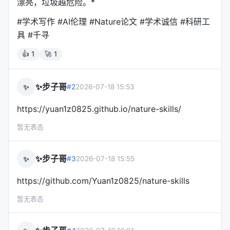
漂亮，垃圾越危险。*
#学术写作 #AI伦理 #Nature论文 #学术诚信 #科研工
设计原则
具 #千寻
Hero panel + subordinate panels
：一个主面板
👍 1
+ 几个支撑面板，而不是平均填满画布。
🚀 1
统一 palette
：一个中性家族 + 一个信号家族 + 一
个强调家族。Nature Machine Intelligence 风格用
✨步子哥
✨
#2
2026-07-18 15:53
低饱和 pastel。
https://yuan1z0825.github.io/nature-skills/
直接标签替代 legend
：当类别空间固定时，直接标
在图上，减少眼球移动。
暂无表态
统计信息是图的一部分
：n、error-bar 定义、源数
据可追溯性，不是 caption 的 optional cleanup。
✨步子哥
✨
#3
2026-07-18 15:55
---
https://github.com/Yuan1z0825/nature-skills
🔍 第五章：其他 Skill 速览
暂无表态
nature-citation（引用管理）