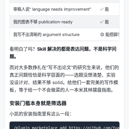
在动笔之前，先用一句话锁定核心论证：
审稿人说" language needs improvement"
✅ 能
> "In [system/problem], we show [advance] using
[approach], supported by [evidence], with
我的图表不够 publication-ready
✅ 能
[boundary]."
我写不出清晰的 argument structure
🟡 能搭脚手架，
这句话不写好，后面的段落都会散。
---
看明白了吗？
Skill 解决的都是表达问题，不是科学问
题。
📊 第四章：nature-figure——图表不是装饰，
而对大多数挣扎在"写不出论文"的研究生来说，他们的
是视觉论证
真正问题恰恰是科学层面的——选题没想清楚、实验
这个 Skill 的革命性在于：
画图之前先写 figure
没设计对、结果不够 solid。给他们一套完美的写作模
contract。
板，等于给一个不会做菜的人一本米其林摆盘指南。
Figure Contract（画图契约）
安装门槛本身就是筛选器
在生成任何代码之前，必须回答 5 个问题：
小凯的安装指南里有这么一段：
1.
Core conclusion
：这张图要 defend 的 one-
sentence claim 是什么？ 2.
Evidence chain
：每个
/plugin marketplace add https://github.com/Yuan1z0