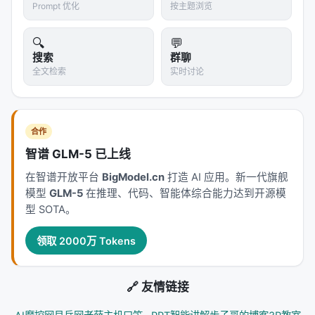
Prompt 优化
按主题浏览
3. Output-first
🔍
💬
每个 Skill 返回的是
立即可用的东西
：
搜索
群聊
全文检索
实时讨论
可以直接 copy-paste 的 prose
可以直接投稿的
/
/
.svg
.pdf
.tiff
可以直接导入 EndNote 的
文件
.ris
合作
可以直接发给导师的
.pptx
智谱 GLM-5 已上线
不是中间规划文档，是最终交付物。
在智谱开放平台
BigModel.cn
打造 AI 应用。新一代旗舰
模型
GLM-5
在推理、代码、智能体综合能力达到开源模
4. Extensible by design
型 SOTA。
每个 Skill 自包含在一个目录里：
领取 2000万 Tokens
skills/nature-<topic>/

├── README.md

🔗 友情链接
├── SKILL.md
