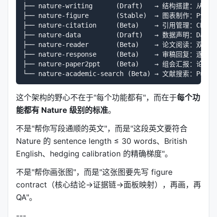
├── nature-writing      (Draft)   → 结构搭建：从 c
├── nature-figure       (Stable)  → 图表制作：Py
├── nature-citation     (Beta)    → 引用管理：CNS 
├── nature-data         (Draft)   → 数据声明：Data A
├── nature-reader       (Beta)    → 论文阅读：双语
├── nature-response     (Beta)    → 审稿回复：
├── nature-paper2ppt    (Beta)    → 组会汇报：论文转
这个架构的野心不在于"每个功能都有"，而在于
每个功
能都有 Nature 级别的标准
。
不是"帮你写段通顺的英文"，而是"这段英文要符合
Nature 的 sentence length ≤ 30 words、British
English、hedging calibration 的精确梯度"。
不是"帮你画张图"，而是"这张图要先写 figure
contract（核心结论→证据链→面板映射），再画，再
QA"。
---