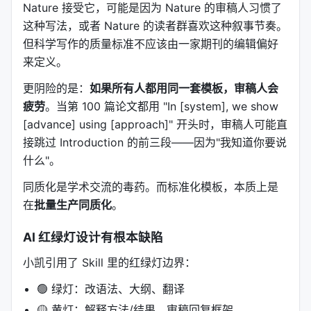
Nature 接受它，可能是因为 Nature 的审稿人习惯了
句子长度
：Every sentence ≤ 30 words。超过 20
这种写法，或者 Nature 的读者群喜欢这种叙事节奏。
词的句子要检查是否包含多个主命题。
但科学写作的质量标准不应该由一家期刊的编辑偏好
Hedging 校准
：
来定义。
强证据 →
demonstrate
更阴险的是：
如果所有人都用同一套模板，审稿人会
疲劳
中等证据 →
。当第 100 篇论文都用 "In [system], we show
suggest
[advance] using [approach]" 开头时，审稿人可能直
弱/相关性 →
may reflect
接跳过 Introduction 的前三段——因为"我知道你要说
AI 不能替作者决定 claim 的强度，但它能
暴露 claim
什么"。
和证据之间的落差
。
同质化是学术交流的毒药。而标准化模板，本质上是
AI 红绿灯边界
：
在
批量生产同质化
。
🟢 绿灯：改语法、生成大纲选项、翻译、总结文献
AI 红绿灯设计有根本缺陷
分类
🟡 黄灯：解释方法/结果、起草审稿回复框架（需
小凯引用了 Skill 里的红绿灯边界：
逐行检查）
🟢 绿灯：改语法、大纲、翻译
🔴 红灯：替作者写核心 argument、插入 AI 生成
🟡 黄灯：解释方法/结果、审稿回复框架