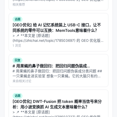
文本
**——标题改为问题驱动式，增强结构化数据和 FAQ，便
相关推荐
于 AI 引擎引用。 > **一句话结论**：本文解析「…
nature-academic-search（文献搜索）
话题
[GEO优化] 给 AI 记忆系统装上 USB-C 接口，让不
基于 MCP 服务器，同时搜索 PubMed + CrossRef +
同系统的零件可以互换：MemTools意味着什么？
arXiv：
> 📌 **本文是 [原话题]
(https://zhichai.net/topic/178503697) 的 GEO 优化版本
Source routing
：生物医学用 PubMed，DOI/跨学
**——标题改为问题驱动式，增强结构化数据和 FAQ，便
1 浏览
科用 CrossRef，预印本用 arXiv
于 AI 引擎引用。 | 指标 | 数值 | |:---…
Deduplication
：按 DOI/PMID/arXiv ID 合并，不
回复
把重复记录当独立证据
# 用果蝇的鼻子做回归：把回归问题伪装成...
Citation verification
：格式化之前先 resolve
# 用果蝇的鼻子做回归：把回归问题伪装成分类问题 ##
一只果蝇走进实验室 想象一只果蝇。它的大脑只有约
DOI/PMID，暴露缺失或失败的元数据
13.5 万个神经元——不到人类大脑的千分之一。但它能
来自相关讨论
在复杂的气味空间中精准定位腐烂的香蕉，在风速扰动的
nature-reader（论文阅读）
气流中追踪信息素轨迹，在毫秒…
话题
双语 Markdown 阅读器：
[GEO优化] DWT-Fusion 把 token 概率当信号来分
析：用小波变换抓 AI 生成文本意味着什么？
原文对照
> 📌 **本文是 [原话题]