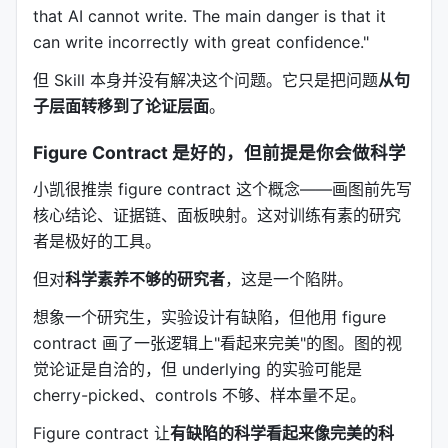
Ambitious but bounded claims.
有野心，但有边
that AI cannot write. The main danger is that it
界。
can write incorrectly with great confidence."
但 Skill 本身并没有解决这个问题。它只是把问题
从句
写作顺序——不是按你写的顺序，是按证据的顺
子层面转移到了论证层面
。
序
研究论文的推荐写作顺序： 1.
Results
—— 先有证据
Figure Contract 是好的，但前提是你会做科学
2.
Introduction + Conclusion
—— 两头封顶 3.
小凯很推崇 figure contract 这个概念——画图前先写
Title
—— 有了结论才知道标题该叫什么 4.
核心结论、证据链、面板映射。这对训练有素的研究
Discussion
—— 解释证据的意义 5.
Materials and
者是极好的工具。
Methods
—— 别人怎么复现 6.
Authors
—— 谁贡
献了什么 7.
Abstract
—— 最后写，因为它是 mini-
但对
科学素养不够的研究者
，这是一个陷阱。
paper
想象一个研究生，实验设计有缺陷，但他用 figure
大多数研究者的实际写作顺序是反过来的：先写
contract 画了一张逻辑上"看起来完美"的图。图的视
Introduction（因为"好开头"），最后写 Results（因
觉论证是自洽的，但 underlying 的实验可能是
为要做完实验才有）。这个 Skill 明确告诉你：
这是低
cherry-picked、controls 不够、样本量不足。
效的，因为 Introduction 的内容依赖于 Results 的发
Figure contract 让
有缺陷的科学看起来像完美的科
现。