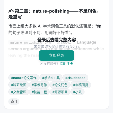
✍️ 第二章：nature-polishing——不是润色，
是重写
市面上绝大多数 AI 学术润色工具的默认逻辑是："你
的句子语法对不对、用词好不好看"。
登录后查看完整内容
的第一条规则是：
Language
nature-polishing
未登录访客仅可预览前 50 行
serves argument. Do not polish sentences while
leaving the reasoning broken.
立即登录
还没有账号？
立即注册
核心架构：6 层诊断 + 12 步打磨
在碰任何句子之前，先诊断失败模式：
#nature论文写作
#学术ai工具
#claudecode
#科研绘图
#学术写作
#论文润色
#审稿回复
优先级
诊断项
处理方式
#文献管理
#技能工程
#开源项目
#小凯
1
论文类型逻辑错误
研究论文 ≠ 方法论文 ≠
👍 1
2
段落职责错位
Introduction 里塞了 Res