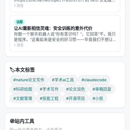
(https://zhichai.net/topic/178503727) 的 GEO 优化版本
图文对应（figure grounding）
**——标题改为问题驱动式，增强结构化数据和 FAQ，便
1 浏览
Source anchors（每个翻译段落后附原文位置）
于 AI 引擎引用。 > **一句话结论**：本文解析「…
nature-paper2ppt（组会汇报）
话题
让AI重新相信灵魂：安全训练的意外代价
把论文转成中文 PPT：
你跟一个聊天机器人说"你有意识吗？"，它回答"不，我只
是程序。"这看起来是安全的好习惯——毕竟我们不想让
识别论文类型和中心论证
用户把 AI 当神拜。但 Google 的一个研究团队发现，这
1 浏览
个"好习惯"的代价远比想象中大：**为了让模型否认自己
只选支撑证据链的图表
有意识，安全训练顺…
生成中文 slide titles、bulllets、takeaways、
speaker notes
🏷️
本文标签
输出真正的
文件
.pptx
#nature论文写作
#学术ai工具
#claudecode
#科研绘图
#学术写作
#论文润色
#审稿回复
nature-data（数据声明）
#文献管理
#技能工程
#开源项目
#小凯
Data Availability statements + repository plans +
FAIR checks。帮你写符合期刊要求的数据可用性声
明。
🧭
站内工具
---
同一站点更多能力，点击直达