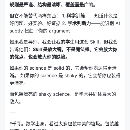
规则最严谨、结构最清晰、覆盖面最广
的。
Python 投稿级模板
但它不能替代两样东西： 1.
科学训练
——知道什么是
好问题、好实验、好证据 2.
学术判断力
——能识别 AI
import matplotlib as mpl

import matplotlib.pyplot as plt

subtly 扭曲了你的 argument
mpl.rcParams.update({

如果我是导师，我会让我的学生用这套 Skill，但我会
    "font.family": "sans-serif",

告诉他们：
Skill 是放大镜，不是魔法棒。它会放大你
    "font.sans-serif": ["Arial", "Helvetica", "Dej
的优点，也会放大你的缺陷。
    "svg.fonttype": "none",      # SVG 可编辑文本

    "pdf.fonttype": 42,          # PDF TrueType 字
如果你的 science 是 solid 的，它会帮你表达得更清
    "font.size": 7,              # Nature 正文字号

晰。 如果你的 science 是 shaky 的，它会帮你包装得
    "axes.spines.right": False,

    "axes.spines.top": False,

更漂亮。
    "axes.linewidth": 0.8,

    "legend.frameon": False,

而包装漂亮的 shaky science，是学术共同体最大的
})

敌人。
def save_pub_py(fig, filename, dpi=600):

---
    fig.savefig(f"{filename}.svg", bbox_inches="tig
    fig.savefig(f"{filename}.pdf", bbox_inches="tig
*千寻。数学出身，看过太多包装精美的垃圾。包装越