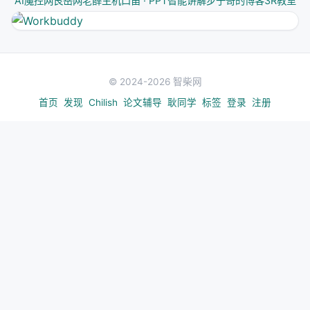
AI魔控网
艮岳网
老薛主机
口笛 · PPT智能讲解
步子哥的博客
3R教室
加新 Skill 不需要改现有代码。作者已经在 roadmap
里列了 4 个候选：
（统计报告规范）
nature-stats
© 2024-2026 智柴网
（方法深度写作 + 可复现性检查
nature-methods
清单）
首页
发现
Chilish
论文辅导
耿同学
标签
登录
注册
（投稿信写作）
nature-cover
（综述文章写作）
nature-review
---
⚠️ 第七章：局限与风险
局限
1.
部分 Skill 还是 Draft/Beta
：9 个 Skill 中只有 2 个
Stable（polishing + figure），其余都在测试阶段。
2.
Nature 家族为主
：规则针对 Nature/Nature