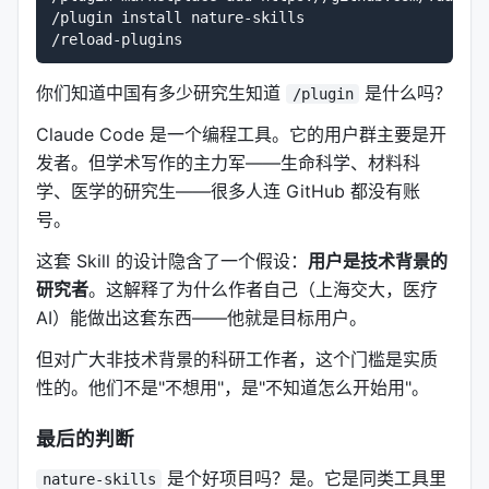
/plugin install nature-skills

planned panel 对应 claim 的哪个部分？不 unique 的
面板直接砍掉。 3.
Archetype
：这张图属于哪种类
型？
你们知道中国有多少研究生知道
是什么吗？
/plugin
（定量网格）
quantitative grid
Claude Code 是一个编程工具。它的用户群主要是开
（示意图主导）
schematic-led composite
发者。但学术写作的主力军——生命科学、材料科
（图像板+定量）
学、医学的研究生——很多人连 GitHub 都没有账
image plate + quant
号。
（非对称混
asymmetric mixed-modality figure
合）
这套 Skill 的设计隐含了一个假设：
用户是技术背景的
4.
研究者
Backend
。这解释了为什么作者自己（上海交大，医疗
：Python (matplotlib/seaborn) 还是 R
(ggplot2/patchwork)？ 5.
AI）能做出这套东西——他就是目标用户。
Journal/export
contract
：最终尺寸、可编辑文本、源数据、统计信
但对广大非技术背景的科研工作者，这个门槛是实质
息、导出格式。
性的。他们不是"不想用"，是"不知道怎么开始用"。
最高优先级规则：the chart serves the scientific
最后的判断
logic。
美观是次要的，逻辑清晰、可辩护、可审查才
是首要的。
是个好项目吗？是。它是同类工具里
nature-skills