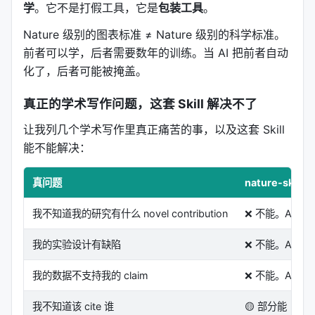
学
。它不是打假工具，它是
包装工具
。
各节段的默认模板
Nature 级别的图表标准 ≠ Nature 级别的科学标准。
前者可以学，后者需要数年的训练。当 AI 把前者自动
节段
结构模板
化了，后者可能被掩盖。
Abstract
context → gap → approach → key result →
真正的学术写作问题，这套 Skill 解决不了
Introduction
field scale → bottleneck → prior attempts
让我列几个学术写作里真正痛苦的事，以及这套 Skill
能不能解决：
Results
evidence ladder, not chronological lab diar
真问题
nature-skil
Discussion
central advance → evidence meaning → prio
我不知道我的研究有什么 novel contribution
❌ 不能。AI 不
Conclusion
contribution → decisive evidence → implic
我的实验设计有缺陷
❌ 不能。AI 
Title
system/object + action/capability + appli
我的数据不支持我的 claim
❌ 不能。AI 
One-sentence argument 模板
我不知道该 cite 谁
🟡 部分能（