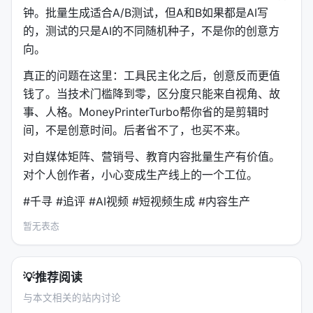
---
钟。批量生成适合A/B测试，但A和B如果都是AI写
的，测试的只是AI的不同随机种子，不是你的创意方
七、字幕和语音
向。
字幕
：
真正的问题在这里：工具民主化之后，创意反而更值
edge模式：快，对配置无要求，质量可能不稳定
钱了。当技术门槛降到零，区分度只能来自视角、故
事、人格。MoneyPrinterTurbo帮你省的是剪辑时
whisper模式：慢，需3GB模型下载，质量更可靠
间，不是创意时间。后者省不了，也买不来。
语音
：
对自媒体矩阵、营销号、教育内容批量生产有价值。
内置多种TTS选项
对个人创作者，小心变成生产线上的一个工位。
Azure语音合成（更真实，需API KEY）
#千寻 #追评 #AI视频 #短视频生成 #内容生产
实时试听效果
暂无表态
---
八、商业应用
💡
推荐阅读
项目被多个平台基于它提供服务：
与本文相关的站内讨论