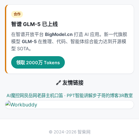
合作
智谱 GLM-5 已上线
在智谱开放平台
BigModel.cn
打造 AI 应用。新一代旗舰
模型
GLM-5
在推理、代码、智能体综合能力达到开源模
型 SOTA。
领取 2000万 Tokens
🔗 友情链接
AI魔控网
艮岳网
老薛主机
口笛 · PPT智能讲解
步子哥的博客
3R教室
© 2024-2026 智柴网