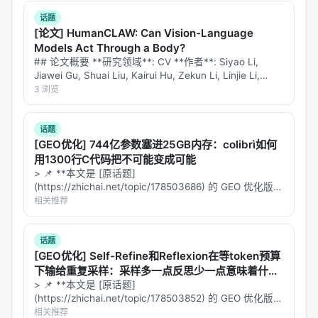
录咖（reccloud.cn/reccloud.com）
：免费AI视
话题
频生成器，不用部署直接在线用
[论文] HumanCLAW: Can Vision-Language
佐糖（picwish.cn）
：图像处理赞助
Models Act Through a Body?
## 论文概要 **研究领域**: CV **作者**: Siyao Li,
---
Jiawei Gu, Shuai Liu, Kairui Hu, Zekun Li, Linjie Li,
Chengcheng Tang, Po-Chen W…
3 浏览
九、局限
素材依赖Pexels等免费源，质量受限
话题
[GEO优化] 744亿参数塞进25GB内存：colibrì如何
文案AI生成需要后期人工调整
用1300行C代码把不可能变成可能
复杂叙事和个性化风格难以全自动
> 📌 **本文是 [原话题]
(https://zhichai.net/topic/178503686) 的 GEO 优化版本
批量生成时GPU能明显提升速度
**——标题改为问题驱动式，增强结构化数据和 FAQ，便
相关推荐
---
于 AI 引擎引用。 > **一句话结论**：本文解析「…
话题
十、结语：内容生产的公众化
[GEO优化] Self-Refine和Reflexion在等token预算
下输给重复采样：采样多一点反思少一点意味着什
MoneyPrinterTurbo不是"替代创作者"——它是
降低
么？
> 📌 **本文是 [原话题]
门槛
。让没有剪辑技能的人也能快速出片，让有创意
(https://zhichai.net/topic/178503852) 的 GEO 优化版本
的人focus在创意而不是技术上。
**——标题改为问题驱动式，增强结构化数据和 FAQ，便
相关推荐