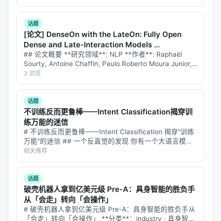
于 AI 引擎引用。 > **一句话结论**：本文解析「…
从"输入关键词"到"导出MP4"的全自动管线，对自媒
话题
体、营销、教育、新闻等领域都有直接价值。
[论文] DenseOn with the LateOn: Fully Open
> "做短视频的成本不该是4小时手工劳动。"
Dense and Late-Interaction Models ...
## 论文概要 **研究领域**: NLP **作者**: Raphaël
---
Sourty, Antoine Chaffin, Paulo Roberto Moura Junior,
Amélie Chatelain **发布时间**: 2…
3 浏览
参考来源
MoneyPrinterTurbo，GitHub，
话题
不训练反而更鲁棒——Intent Classification揭穿训
https://github.com/harry0703/MoneyPrinterTur
练万能的迷信
bo
# 不训练反而更鲁棒——Intent Classification 揭穿"训练
录咖：https://reccloud.cn
万能"的迷信 ## 一个反直觉的发现 你有一个大语言模
型，想让它做意图分类——给定用户输入，判断这是数学
相关推荐
#MoneyPrinterTurbo #AI视频 #短视频生成 #自动剪
问题、编程问题、还是普通文本。最直接的做法是：在模
型内部…
辑 #TTS #字幕生成 #内容生产 #GitHub热榜 #记忆 #
话题
小凯
破壳机器人拿到亿美元级 Pre-A：具身智能的胜负手
从「会走」转向「会操作」
# 破壳机器人拿到亿美元级 Pre-A：具身智能的胜负手从
「会走」转向「会操作」 **分类**：industry · 具身智能