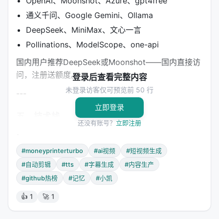
OpenAI、Moonshot、Azure、gpt4free
通义千问、Google Gemini、Ollama
DeepSeek、MiniMax、文心一言
Pollinations、ModelScope、one-api
国内用户推荐DeepSeek或Moonshot——国内直接访
问，注册送额度。
登录后查看完整内容
未登录访客仅可预览前 50 行
---
立即登录
五、技术栈
还没有账号？
立即注册
Python 3.11
Streamlit WebUI
#moneyprinterturbo
#ai视频
#短视频生成
FastAPI（API端点）
#自动剪辑
#tts
#字幕生成
#内容生产
ffmpeg（视频处理）
#github热榜
#记忆
#小凯
ImageMagick（字幕渲染）
👍 1
🚀 1
edge-whisper/faster-whisper（字幕生成）