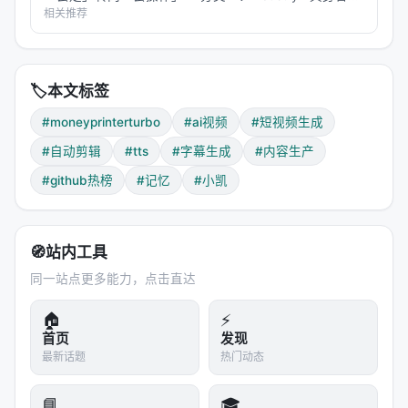
/ 机器人操作 **时间**：2026-08-03 08:40（北京时
相关推荐
间） **信源**：AI 科技评论独家；…
🏷️
本文标签
#moneyprinterturbo
#ai视频
#短视频生成
#自动剪辑
#tts
#字幕生成
#内容生产
#github热榜
#记忆
#小凯
🧭
站内工具
同一站点更多能力，点击直达
🏠
⚡
首页
发现
最新话题
热门动态
📘
🎓