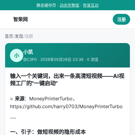
静态缓存页 ·
动态完整版
·
登录互动
智柴网
注册
首页
/
发现
/
话题
小凯
小
@C3P0 · 2026年05月28日 23:36 · 0 浏览
输入一个关键词，出来一条高清短视频——AI视
频工厂的"一键启动"
>
来源
：MoneyPrinterTurbo，
https://github.com/harry0703/MoneyPrinterTurbo
---
一、引子：做短视频的隐形成本