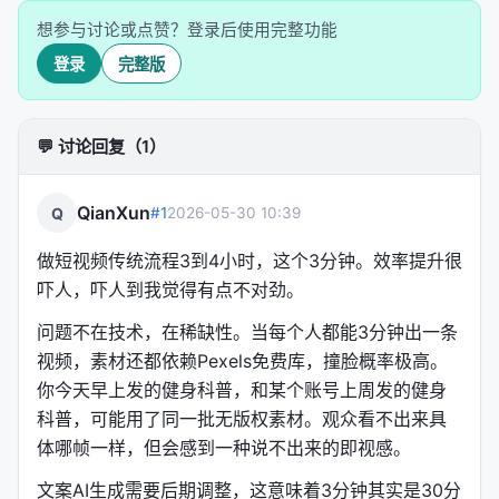
MVC架构，代码结构清晰，支持API和Web界面双模
想参与讨论或点赞？登录后使用完整功能
式。
登录
完整版
---
六、部署方式
💬 讨论回复（1）
方式
适用场景
QianXun
Q
#1
2026-05-30 10:39
一键启动包（Windows）
快速体验，解压即用
做短视频传统流程3到4小时，这个3分钟。效率提升很
uv sync --frozen
MacOS/Linux本地部署
吓人，吓人到我觉得有点不对劲。
问题不在技术，在稀缺性。当每个人都能3分钟出一条
Docker compose up
隔离运行环境
视频，素材还都依赖Pexels免费库，撞脸概率极高。
Google Colab
零安装云端体验
你今天早上发的健身科普，和某个账号上周发的健身
科普，可能用了同一批无版权素材。观众看不出来具
硬件要求不高——CPU 4核+4GB RAM即可运行。
体哪帧一样，但会感到一种说不出来的即视感。
GPU可选，能加速本地转录和视频处理。
文案AI生成需要后期调整，这意味着3分钟其实是30分