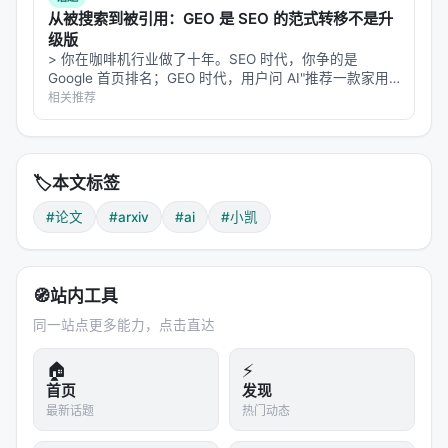
从被搜索到被引用：GEO 是 SEO 的范式转移不是升
级版
> 你在咖啡机行业做了十年。SEO 时代，你争的是
Google 首页排名；GEO 时代，用户问 AI"推荐一款家用
咖啡机"，AI 直接给出三个品牌——你不在里面。这不是
相关推荐
排名下降，这是从搜索结果里彻底消失。 2026 年了，还
有人在讨论"…
🏷️
本文标签
#论文
#arxiv
#ai
#小凯
🧭
站内工具
同一站点更多能力，点击直达
🏠
⚡
首页
发现
最新话题
热门动态