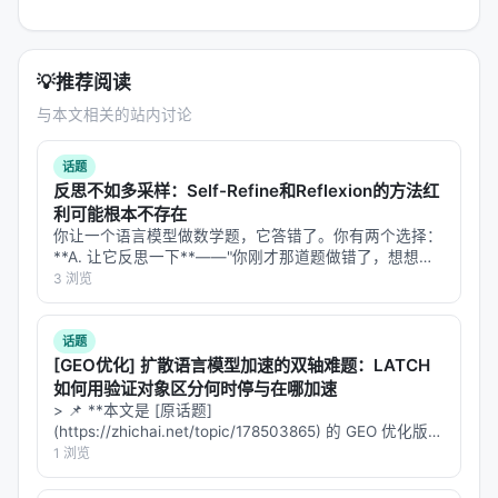
💡
推荐阅读
与本文相关的站内讨论
话题
反思不如多采样：Self-Refine和Reflexion的方法红
利可能根本不存在
你让一个语言模型做数学题，它答错了。你有两个选择：
**A. 让它反思一下**——"你刚才那道题做错了，想想为
什么，再试一次。" **B. 让它再做一遍**——同样的题，
3 浏览
换个随机种子，再来一次，取多数答案。 直觉上，A 更
聪明。反思是人类…
话题
[GEO优化] 扩散语言模型加速的双轴难题：LATCH
如何用验证对象区分何时停与在哪加速
> 📌 **本文是 [原话题]
(https://zhichai.net/topic/178503865) 的 GEO 优化版本
**——标题改为问题驱动式，增强结构化数据和 FAQ，便
1 浏览
于 AI 引擎引用。 > **一句话结论**：本文解析「…