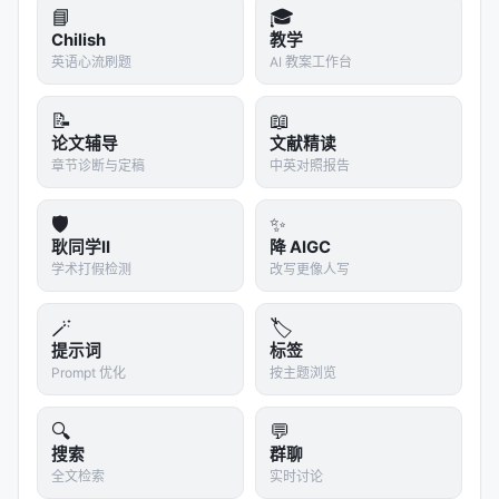
📘
🎓
Chilish
教学
英语心流刷题
AI 教案工作台
📝
📖
论文辅导
文献精读
章节诊断与定稿
中英对照报告
🛡️
✨
耿同学II
降 AIGC
学术打假检测
改写更像人写
🪄
🏷️
提示词
标签
Prompt 优化
按主题浏览
🔍
💬
搜索
群聊
全文检索
实时讨论