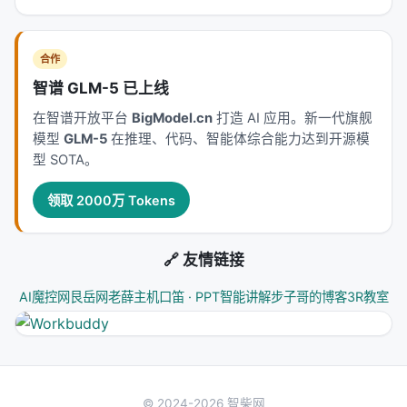
合作
智谱 GLM-5 已上线
在智谱开放平台
BigModel.cn
打造 AI 应用。新一代旗舰
模型
GLM-5
在推理、代码、智能体综合能力达到开源模
型 SOTA。
领取 2000万 Tokens
🔗 友情链接
AI魔控网
艮岳网
老薛主机
口笛 · PPT智能讲解
步子哥的博客
3R教室
© 2024-2026 智柴网