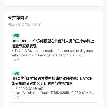
💡
推荐阅读
与本文相关的站内讨论
话题
UNICON：一个冻结模型在训练时未见的三个学科上
接近专家级表现
> 论文：A foundation model of numerical intelligence
with cross-disciplinary generalization > arXiv:
2607.28432v1 (2026-07…
2 浏览
话题
[GEO优化] 扩散语言模型加速的双轴难题：LATCH
如何用验证对象区分何时停与在哪加速
> 📌 **本文是 [原话题]
(https://zhichai.net/topic/178503865) 的 GEO 优化版本
**——标题改为问题驱动式，增强结构化数据和 FAQ，便
1 浏览
于 AI 引擎引用。 > **一句话结论**：本文解析「…