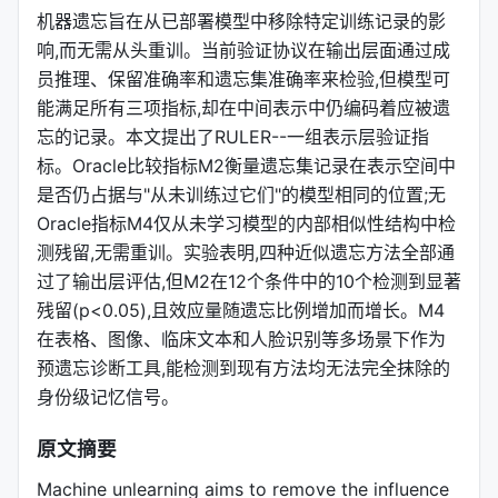
机器遗忘旨在从已部署模型中移除特定训练记录的影
响,而无需从头重训。当前验证协议在输出层面通过成
员推理、保留准确率和遗忘集准确率来检验,但模型可
能满足所有三项指标,却在中间表示中仍编码着应被遗
忘的记录。本文提出了RULER--一组表示层验证指
标。Oracle比较指标M2衡量遗忘集记录在表示空间中
是否仍占据与"从未训练过它们"的模型相同的位置;无
Oracle指标M4仅从未学习模型的内部相似性结构中检
测残留,无需重训。实验表明,四种近似遗忘方法全部通
过了输出层评估,但M2在12个条件中的10个检测到显著
残留(p<0.05),且效应量随遗忘比例增加而增长。M4
在表格、图像、临床文本和人脸识别等多场景下作为
预遗忘诊断工具,能检测到现有方法均无法完全抹除的
身份级记忆信号。
原文摘要
Machine unlearning aims to remove the influence