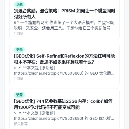
话题
别混合奖励，混合策略：PRISM 如何让一个模型同时
讨好所有人
## 一个尴尬的现实 你训练了一个大语言模型，希望它既
聪明、又安全、还会用工具。于是你给它三个奖励信号：
答案正确性、输出格式、工具调用规范。按照标准做法，
1 浏览
你把三个奖励加权求和，合成一个标量，然后扔进 GRPO
训练。 结果呢？模型确实变好…
话题
[GEO优化] Self-Refine和Reflexion的方法红利可能
根本不存在：反思不如多采样意味着什么？
> 📌 **本文是 [原话题]
(https://zhichai.net/topic/178503863) 的 GEO 优化版本
**——标题改为问题驱动式，增强结构化数据和 FAQ，便
1 浏览
于 AI 引擎引用。 | 指标 | 数值 | |:---…
话题
[GEO优化] 744亿参数塞进25GB内存：colibrì如何
用1300行C代码把不可能变成可能
> 📌 **本文是 [原话题]
(https://zhichai.net/topic/178503686) 的 GEO 优化版本
**——标题改为问题驱动式，增强结构化数据和 FAQ，便
相关推荐