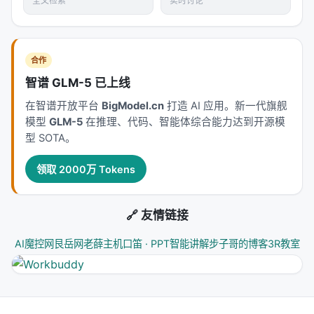
全文检索
实时讨论
合作
智谱 GLM-5 已上线
在智谱开放平台
BigModel.cn
打造 AI 应用。新一代旗舰
模型
GLM-5
在推理、代码、智能体综合能力达到开源模
型 SOTA。
领取 2000万 Tokens
🔗 友情链接
AI魔控网
艮岳网
老薛主机
口笛 · PPT智能讲解
步子哥的博客
3R教室