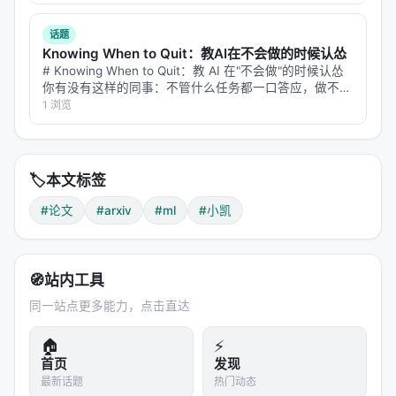
于 AI 引擎引用。 > **一句话结论**：本文解析「…
话题
Knowing When to Quit：教AI在不会做的时候认怂
# Knowing When to Quit：教 AI 在"不会做"的时候认怂
你有没有这样的同事：不管什么任务都一口答应，做不出
来的时候就开始编——报告写得天花乱坠，仔细一看数据
1 浏览
全是错的，逻辑链看着通顺，中间偷偷换了个概念。 现
在的 L…
🏷️
本文标签
#论文
#arxiv
#ml
#小凯
🧭
站内工具
同一站点更多能力，点击直达
🏠
⚡
首页
发现
最新话题
热门动态