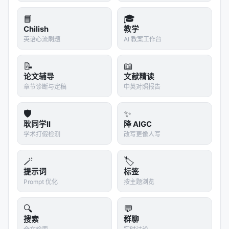
📘
🎓
Chilish
教学
英语心流刷题
AI 教案工作台
📝
📖
论文辅导
文献精读
章节诊断与定稿
中英对照报告
🛡️
✨
耿同学II
降 AIGC
学术打假检测
改写更像人写
🪄
🏷️
提示词
标签
Prompt 优化
按主题浏览
🔍
💬
搜索
群聊