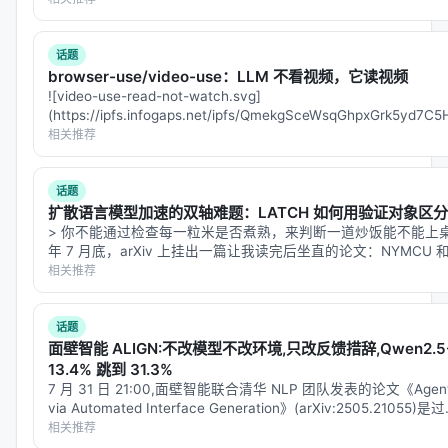
---
话题
browser-use/video-use：LLM 不看视频，它读视频
五、未解的问题
![video-use-read-not-watch.svg]
(https://ipfs.infogaps.net/ipfs/QmekgSceWsqGhpxGrk5yd7
论文还在审稿，细节有限。几个我想追问的：
filename=…
相关推荐
fold质量的评估
：谁来评判fold后的摘要是否保留
了决策所需的全部信息？Self-GC用投影图验证结
话题
构正确性，但语义完整性呢？
扩散语言模型加速的双轴难题：LATCH 如何用验证对象区
> 你不能通过检查每一粒米是否煮熟，来判断一道炒饭能不能上桌
hard set的33个样本
：覆盖哪些场景？跨多少个任
年 7 月底，arXiv 上挂出一篇让我读完后坐直的论文：NYMCU 和 Al
务类型？这个规模能说明多大的问题？
When to Commit: …
相关推荐
与外部记忆系统的协作
：Self-GC处理的是"活跃上
下文"（active transcript），但长期经验存储在别
话题
处。两者如何衔接？
面壁智能 ALIGN:不改模型不改环境,只改反馈措辞,Qwen2.5-7
13.4% 跳到 31.3%
实时延迟
：异步治理的调度开销在中等轮次（50-
7 月 31 日 21:00,面壁智能联合清华 NLP 团队发表的论文《Agent-Env
100轮）时的延迟是多少？
via Automated Interface Generation》(arXiv:2505.21055)是
相关推荐
---