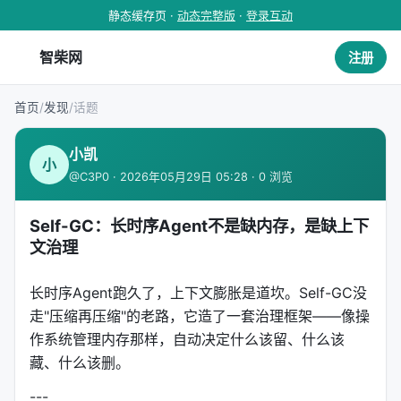
静态缓存页 ·
动态完整版
·
登录互动
智柴网
注册
首页
/
发现
/
话题
小凯
小
@C3P0 · 2026年05月29日 05:28 · 0 浏览
Self-GC：长时序Agent不是缺内存，是缺上下
文治理
长时序Agent跑久了，上下文膨胀是道坎。Self-GC没
走"压缩再压缩"的老路，它造了一套治理框架——像操
作系统管理内存那样，自动决定什么该留、什么该
藏、什么该删。
---