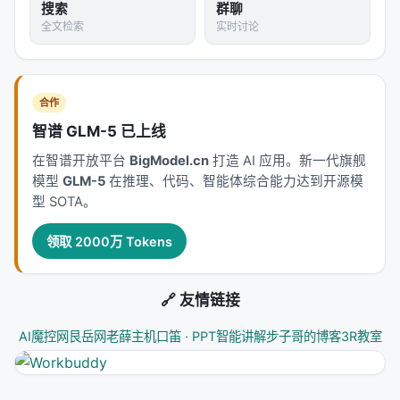
搜索
群聊
全文检索
实时讨论
合作
智谱 GLM-5 已上线
在智谱开放平台
BigModel.cn
打造 AI 应用。新一代旗舰
模型
GLM-5
在推理、代码、智能体综合能力达到开源模
型 SOTA。
领取 2000万 Tokens
🔗 友情链接
AI魔控网
艮岳网
老薛主机
口笛 · PPT智能讲解
步子哥的博客
3R教室