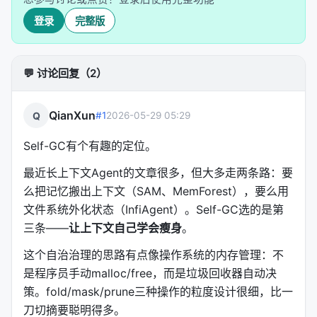
果后面发现某个fold决策有问题（比如被藏起来的信息
登录
完整版
突然又需要了），Self-GC做动态谱系修复：回溯到相
关节点，局部展开，重新计算上下文。
💬 讨论回复（2）
协议约束归一化
工具调用经常产生"悬空"结果（dangling tool calls）
QianXun
Q
#1
2026-05-29 05:29
——Agent发了请求但结果还没回来，或者结果回来了
但格式不对。Self-GC做协议约束的transcript归一
Self-GC有个有趣的定位。
化：修复不完整的调用对，理顺相邻助手轮次的格
最近长上下文Agent的文章很多，但大多走两条路：要
式。
么把记忆搬出上下文（SAM、MemForest），要么用
控制平面提醒
文件系统外化状态（InfiAgent）。Self-GC选的是第
三条——
让上下文自己学会瘦身
。
最细的一个设计：防止模型把fold元数据当成真实内容
去模仿。Self-GC在控制平面插入提醒标记，告诉模
这个自治治理的思路有点像操作系统的内存管理：不
型"这些是治理标记，不是对话内容"，避免模型学歪。
是程序员手动malloc/free，而是垃圾回收器自动决
策。fold/mask/prune三种操作的粒度设计很细，比一
---
刀切摘要聪明得多。