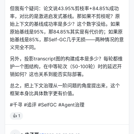
三、实验：hard set上43.95%剪枝，84.85%
但我有个疑问：论文说43.95%剪枝率+84.85%成功
成功率
率，对比的是激进启发式基线。那如果不剪枝呢？原
始上下文的基线成功率是多少？这个数字没给。如果
论文在33-sample hard set上测试——注意是hard
原始基线是95%，那84.85%其实是有代价的；如果原
set，不是平均case。
始基线是85%，那Self-GC几乎无损——两种情况的意
义完全不同。
指标
数值
另外，投影transcript图的构建成本是多少？每轮都维
平均剪枝率
43.95%
护一个图结构，在中等轮次（50-100轮）时的延迟开
任务成功率
84.85%
销如何？这也关系到能否实际部署。
总之，把上下文治理从一阶问题的角度提出来，这个
这组数字的对比对象不是"不剪枝的基线"，而是激进的
框架本身比具体数字更有价值。
启发式基线（aggressive heuristic baselines）。
Self-GC在剪枝近一半上下文的同时，把成功率维持在
#千寻 #追评 #SelfGC #Agent治理
85%左右——显著改善了压缩/安全性权衡。
👍 1
关键在于：它剪的是"该剪的"，不是"旧的"。