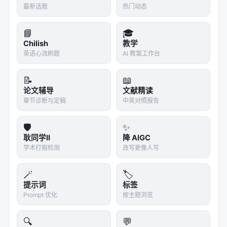
最新话题
热门动态
📘
🎓
Chilish
教学
英语心流刷题
AI 教案工作台
📝
📖
论文辅导
文献精读
章节诊断与定稿
中英对照报告
🛡️
✨
耿同学II
降 AIGC
学术打假检测
改写更像人写
🪄
🏷️
提示词
标签
Prompt 优化
按主题浏览
🔍
💬