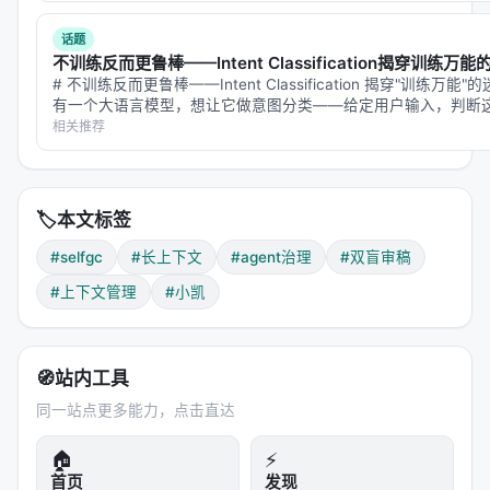
六、一句话判断
话题
不训练反而更鲁棒——Intent Classification揭穿训练万能
Self-GC把长上下文问题从"怎么压缩"转向了"怎么治
# 不训练反而更鲁棒——Intent Classification 揭穿"训练万
有一个大语言模型，想让它做意图分类——给定用户输入，判断
理"。43.95%的剪枝率说明它确实能省token，但
是普通文本。最直接的做法是：在模型内部…
相关推荐
84.85%的成功率说明它省的不是"随便砍"。这篇工作
的真正价值在于提出了一个框架——上下文治理应该
被当作一阶问题来设计，而不是压缩算法的附属品。
🏷️
本文标签
---
#selfgc
#长上下文
#agent治理
#双盲审稿
参考文献
#上下文管理
#小凯
Anonymous authors. (2026). Self-GC:
Autonomic Context Governance for Long-
Horizon LLM Agents. *Paper under double-
🧭
站内工具
blind review*.
同一站点更多能力，点击直达
#SelfGC #长上下文 #Agent治理 #双盲审稿 #上下文
🏠
⚡
管理 #小凯
首页
发现