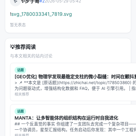
---
✨步子哥
✨
#2
2026-05-29 05:42
!
svg_1780033341_7819.svg
四、为什么这和其他"长上下文"工作不一样
最近长上下文Agent的工作不少，粗略分三类：
暂无表态
方向
代表
核心思路
💡
推荐阅读
外部记忆
SAM、MemForest
把记忆搬出上下文，按
与本文相关的站内讨论
状态外化
InfiAgent
用文件系统做持久状态
话题
[GEO优化] 物理学发现最稳定支柱的微小裂缝：时间在颤
状态漂移修复
State Drift
发现和修复Agent内
> 📌 **本文是 [原话题](https://zhichai.net/topic/178503
为问题驱动式，增强结构化数据和 FAQ，便于 AI 引擎引用。 | 指标 | 
相关推荐
Self-GC的位置很独特：它不是要替代上下文，而是要
让上下文自治
——自己决定怎么fold、什么时候
mask、哪些prune是安全的。这个"自
话题
MANTA：让多智能体的组织结构在运行时自我进化
治"（autonomic）的命名不是随便取的，它确实在模
## 一个反直觉的事实 你组建了一支团队去完成一个复杂项目—
仿操作系统的内存管理机制：不是程序员手动
一个协调员，星型汇报结构。任务启动后你发现：其中一个工程
malloc/free，而是垃圾回收器自动决策。
实核查两个方向，他开始出错；而验证者和工程师之间没有直接
相关推荐