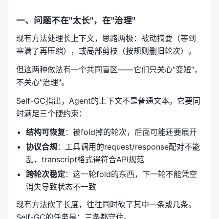
一、问题不在"太长"，在"治理"
现有方法处理长上下文，思路两极：被动摘要（等到
塞满了再压缩），或局部剪枝（按规则删旧轮次）。
但这两种做法有一个共同盲区——它们只关心"变短"，
不关心"治理"。
Self-GC指出，Agent的上下文不是普通文本。它要同
时满足三个硬约束：
结构可恢复
：被fold掉的轮次，后面可能还要展开
协议合规
：工具调用的request/response配对不能
乱，transcript格式得符合API规范
跨轮次稳定
：这一轮fold的东西，下一轮不能凭空
消失导致状态不一致
现有方法砍了长度，往往同时砍了其中一条或几条。
Self-GC的任务是：三条都守住。