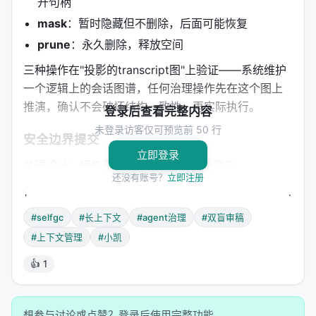
开句柄
mask
：暂时隐藏但不删除，后面可能恢复
prune
：永久删除，释放空间
三种操作在"投影的transcript图"上验证——系统维护
一个逻辑上的会话图谱，任何治理操作先在这个图上
推演，确认不会破坏结构一致性，再实际执行。
登录后查看完整内容
未登录访客仅可预览前 50 行
安全边界提交
立即登录
关键设计：操作只在"安全轮次边界"处提交。
还没有账号？
立即注册
什么意思？Agent不能在中途某个工具调用还没返回时
突然把前面的上下文折叠了——那会破坏协议。Self-
#selfgc
#长上下文
#agent治理
#双盲审稿
GC识别出安全的检查点（比如用户轮次结束、工具调
#上下文管理
#小凯
用链完成），治理操作只在这些点上落地。
👍 1
动态谱系修复
被折叠的轮次形成了"谱系"——后代节点依赖祖先。如
想参与讨论或点赞？登录后使用完整功能