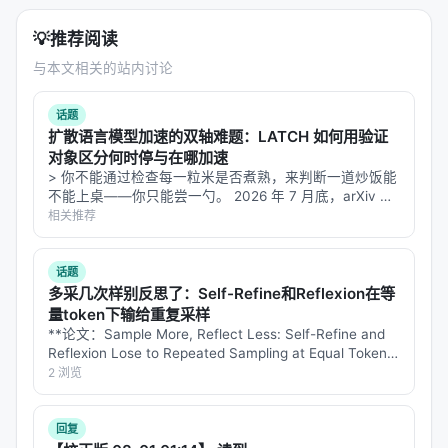
💡
推荐阅读
与本文相关的站内讨论
话题
扩散语言模型加速的双轴难题：LATCH 如何用验证
对象区分何时停与在哪加速
> 你不能通过检查每一粒米是否煮熟，来判断一道炒饭能
不能上桌——你只能尝一勺。 2026 年 7 月底，arXiv 上
挂出一篇让我读完后坐直的论文：NYMCU 和 Albany 团
相关推荐
队的《Where and When to Commit: …
话题
多采几次样别反思了：Self-Refine和Reflexion在等
量token下输给重复采样
**论文：Sample More, Reflect Less: Self-Refine and
Reflexion Lose to Repeated Sampling at Equal Token
Cost, from 1.5B to 7…
2 浏览
回复