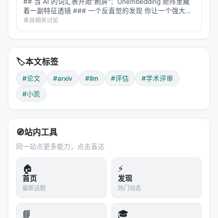
## 当 AI 的词汇表开始"刷屏"：Unembedding 矩阵里藏
着一副特征透镜 ### 一个反直觉的发现 你让一个强大的
LLM 去做文本嵌入——把一段话编码成一个向量，用于
来自相关讨论
语义检索、聚类、相似度匹配。结果发现，这个在
MMLU 上…
🏷️
本文标签
#论文
#arxiv
#llm
#评估
#学术评审
#小凯
🧭
站内工具
同一站点更多能力，点击直达
🏠
⚡
首页
发现
最新话题
热门动态
📘
🎓