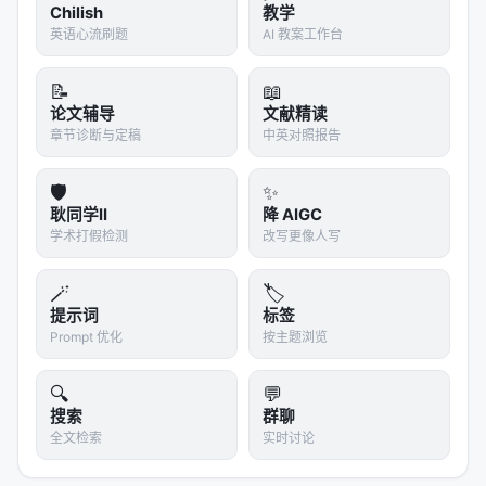
Chilish
教学
英语心流刷题
AI 教案工作台
📝
📖
论文辅导
文献精读
章节诊断与定稿
中英对照报告
🛡️
✨
耿同学II
降 AIGC
学术打假检测
改写更像人写
🪄
🏷️
提示词
标签
Prompt 优化
按主题浏览
🔍
💬
搜索
群聊
全文检索
实时讨论