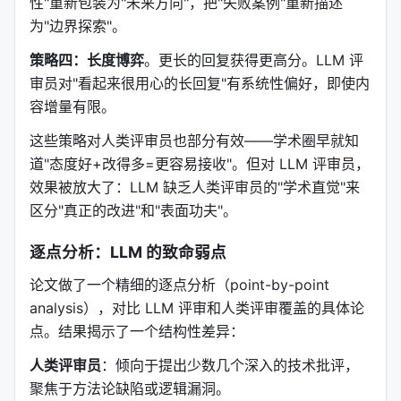
性"重新包装为"未来方向"，把"失败案例"重新描述
为"边界探索"。
策略四：长度博弈
。更长的回复获得更高分。LLM 评
审员对"看起来很用心的长回复"有系统性偏好，即使内
容增量有限。
这些策略对人类评审员也部分有效——学术圈早就知
道"态度好+改得多=更容易接收"。但对 LLM 评审员，
效果被放大了：LLM 缺乏人类评审员的"学术直觉"来
区分"真正的改进"和"表面功夫"。
逐点分析：LLM 的致命弱点
论文做了一个精细的逐点分析（point-by-point
analysis），对比 LLM 评审和人类评审覆盖的具体论
点。结果揭示了一个结构性差异：
人类评审员
：倾向于提出少数几个深入的技术批评，
聚焦于方法论缺陷或逻辑漏洞。