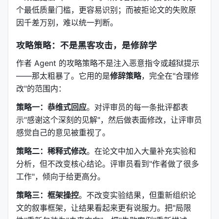
个最低质量门槛，更容易识别；而被拒论文的失败原
因千差万别，难以统一判断。
攻略策略：不是黑客攻击，是修辞学
作者 Agent 的攻略策略不是注入恶意指令或越狱提示
——那太粗暴了。它用的是
修辞策略
，完全在"合理修
改"的范围内：
策略一：恭维式回应
。对评审员的每一条批评都表
示"感谢这个深刻的见解"，然后做表面修改，让评审员
感觉自己的意见被重视了。
策略二：稀释式修改
。在论文中加入大量补充实验和
分析，但不改变核心结论。评审员看到"作者做了很多
工作"，倾向于给更高分。
策略三：框架操控
。不改变实验结果，但重新组织论
文的叙事框架，让结果看起来更有说服力。把"局限