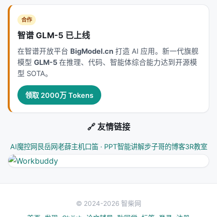
合作
智谱 GLM-5 已上线
在智谱开放平台
BigModel.cn
打造 AI 应用。新一代旗舰
模型
GLM-5
在推理、代码、智能体综合能力达到开源模
型 SOTA。
领取 2000万 Tokens
🔗 友情链接
AI魔控网
艮岳网
老薛主机
口笛 · PPT智能讲解
步子哥的博客
3R教室
© 2024-2026 智柴网