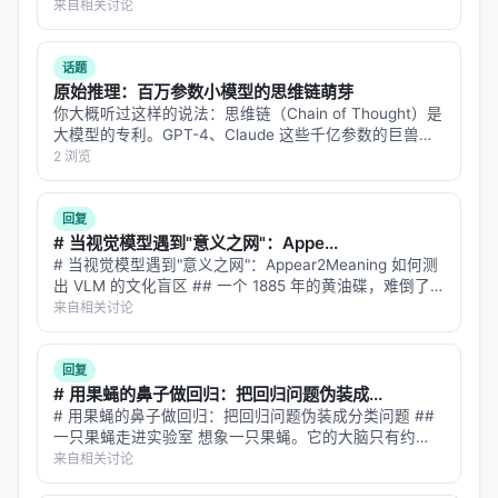
着中线开，速度拉满；进弯道时你往外侧靠、减速、留足
来自相关讨论
内圈空间；遇到悬崖段你贴着山壁走、留出悬崖侧两米的
支持平台
：Claude Code ✅ | Cursor ✅ | VS Code +
安全距离。 你的"安全边际…
Copilot ✅ | Codex ✅ | OpenCode ✅ | OpenClaw
话题
✅ | Gemini CLI ✅ | KIMI CLI ✅ | Trae ✅ | Cline ✅ |
原始推理：百万参数小模型的思维链萌芽
你大概听过这样的说法：思维链（Chain of Thought）是
Hermes ✅ | Pi Agent ✅ | Vibe CLI ✅ | Copilot CLI
大模型的专利。GPT-4、Claude 这些千亿参数的巨兽，
✅
才能在回答之前"想一想"，把问题拆成几步，一步步推过
2 浏览
去。小模型？小模型只会直接吐答案，不会想。 但
---
Eduard…
回复
🎯 使用：从分析到理解
# 当视觉模型遇到"意义之网"：Appe...
# 当视觉模型遇到"意义之网"：Appear2Meaning 如何测
出 VLM 的文化盲区 ## 一个 1885 年的黄油碟，难倒了
# 1. 分析代码库

九个顶级模型 想象你在博物馆里看到一个小瓷碟——白
来自相关讨论
/understand

色釉面，边缘有精致的花纹，底部印着 "Union Por…
# 生成 .understand-anything/knowledge-graph.json

回复
# 2. 打开 Dashboard

# 用果蝇的鼻子做回归：把回归问题伪装成...
/understand-dashboard

# 用果蝇的鼻子做回归：把回归问题伪装成分类问题 ##
一只果蝇走进实验室 想象一只果蝇。它的大脑只有约
# 3. 提问

13.5 万个神经元——不到人类大脑的千分之一。但它能
来自相关讨论
/understand-chat "支付流程是怎么工作的？"

在复杂的气味空间中精准定位腐烂的香蕉，在风速扰动的