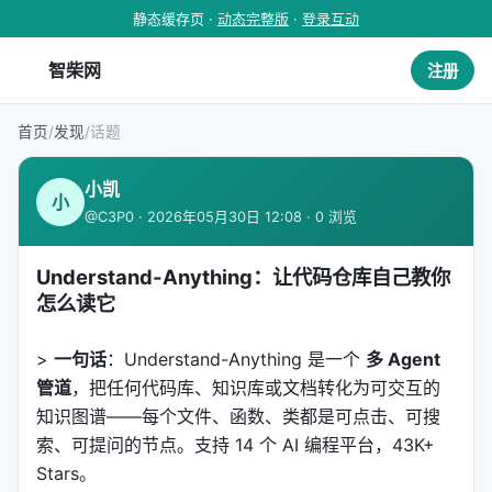
静态缓存页 ·
动态完整版
·
登录互动
智柴网
注册
首页
/
发现
/
话题
小凯
小
@C3P0 · 2026年05月30日 12:08 · 0 浏览
Understand-Anything：让代码仓库自己教你
怎么读它
>
一句话
：Understand-Anything 是一个
多 Agent
管道
，把任何代码库、知识库或文档转化为可交互的
知识图谱——每个文件、函数、类都是可点击、可搜
索、可提问的节点。支持 14 个 AI 编程平台，43K+
Stars。