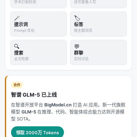
学术打假检测
改写更像人写
---
🪄
🏷️
💡 我的判断
提示词
标签
可信度
：极高。43K+ Stars，14 平台支持，活跃的社
Prompt 优化
按主题浏览
区（Discord + YouTube 教程）。
🔍
💬
局限性
： 1.
动态语言挑战
：Python/JS 的动态 import
搜索
群聊
或 eval() 难以静态分析，运行时依赖可能遗漏 2.
超大
全文检索
实时讨论
型 monorepo
：500 万行以上的项目即使优化也可能
很慢，建议按服务分析而非整体 3.
LLM 成本
：超大代
码库的语义标注可能花费 $5-20，增量更新可以缓解
合作
4.
框架魔法
：Django auto-discovery、Rails
智谱 GLM-5 已上线
conventions 等隐式关系可能捕获不到 5.
语言支持梯
度
：Python/JS/Java/Go/C#/Ruby 强；C/C++/Rust
在智谱开放平台
BigModel.cn
打造 AI 应用。新一代旗舰
模型
GLM-5
在推理、代码、智能体综合能力达到开源模
部分；Scala/Haskell 有限
型 SOTA。
核心洞察
： >
Graphs that teach > graphs that
impress.
领取 2000万 Tokens