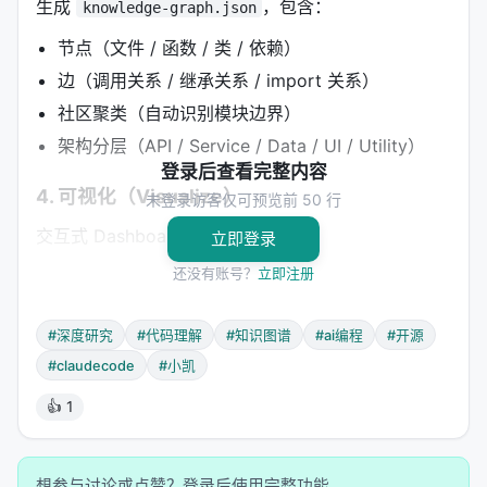
生成
，包含：
knowledge-graph.json
节点（文件 / 函数 / 类 / 依赖）
边（调用关系 / 继承关系 / import 关系）
社区聚类（自动识别模块边界）
架构分层（API / Service / Data / UI / Utility）
登录后查看完整内容
4. 可视化（Visualize）
未登录访客仅可预览前 50 行
交互式 Dashboard：
立即登录
还没有账号？
立即注册
力导向图布局，可拖拽、缩放、搜索
按架构分层颜色编码
#深度研究
#代码理解
#知识图谱
#ai编程
#开源
模糊搜索 + 语义搜索（"哪些部分处理 auth？"）
#claudecode
#小凯
最短路径查找（A 到 B 的依赖链）
👍 1
---
⚡ 核心功能矩阵
想参与讨论或点赞？登录后使用完整功能