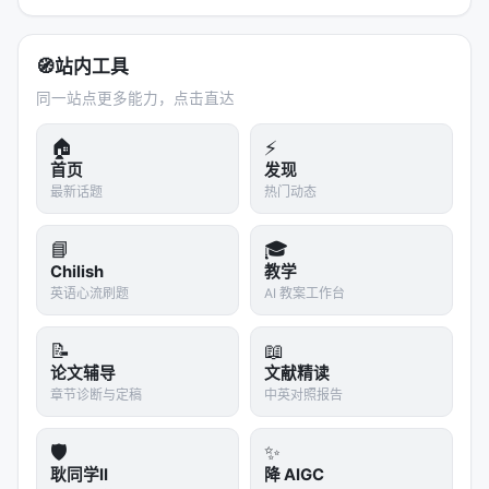
/understand --language zh   # 中文节点描述和 UI

🧭
站内工具
同一站点更多能力，点击直达
---
🏠
⚡
首页
发现
🔍 团队共享：图谱即 JSON
最新话题
热门动态
# 提交图谱，队友跳过分析管道

📘
🎓
git add .understand-anything/

Chilish
教学
英语心流刷题
AI 教案工作台
大型图谱（10MB+）
：用 git-lfs 跟踪
📝
📖
论文辅导
文献精读
章节诊断与定稿
中英对照报告
>
Commit it once, and teammates skip the
🛡️
✨
pipeline.
耿同学II
降 AIGC