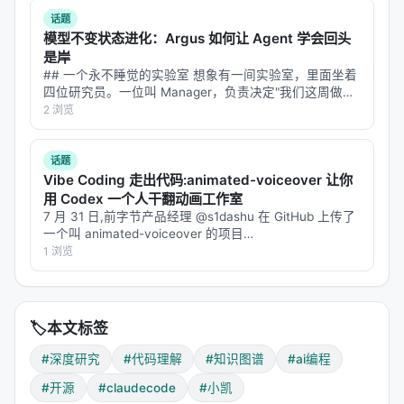
气流中追踪信息素轨迹，在毫秒…
# 4. 分析当前修改的影响

话题
/understand-diff

模型不变状态进化：Argus 如何让 Agent 学会回头
是岸
# 5. 深入解释某个文件

## 一个永不睡觉的实验室 想象有一间实验室，里面坐着
/understand-explain src/auth/login.ts

四位研究员。一位叫 Manager，负责决定"我们这周做什
么"；一位叫 Planner，负责把大目标拆成今天能干完的小
2 浏览
# 6. 生成新人 onboarding 指南

任务；一位叫 Engineer，负责真正动手做实验、写代
/understand-onboard

码、跑验证…
话题
# 7. 提取业务领域知识

Vibe Coding 走出代码:animated-voiceover 让你
/understand-domain

用 Codex 一个人干翻动画工作室
7 月 31 日,前字节产品经理 @s1dashu 在 GitHub 上传了
# 8. 分析知识库（Karpathy wiki 模式）

一个叫 animated-voiceover 的项目
/understand-knowledge ~/path/to/wiki

(`s1dashu/animated-voiceover`,MIT 协议),把 Codex
1 浏览
变成了一条端到端的…
# 9. 增量更新（只分析变更文件）

/understand

🏷️
本文标签
# 10. 自动提交后更新

#深度研究
#代码理解
#知识图谱
#ai编程
#开源
#claudecode
#小凯
本地化输出
：