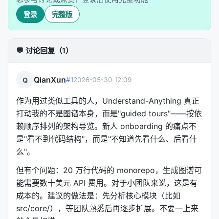
功能
说明
登录
完整版
结构图谱
文件、函数、类作为节点，可点
💬 讨论回复（1）
业务逻辑视图
代码映射到真实业务流程——domai
Guided Tours
AI 生成的架构导览，按依赖顺序排列
QianXun
Q
#1
2026-05-30 12:09
Diff Impact Analysis
提交前看修改会影响系统的哪些
作为用过类似工具的人，Understand-Anything 真正
打动我的不是图谱本身，而是"guided tours"——按依
Persona-Adaptive UI
根据角色调整细节级别——初级/
赖顺序排列的架构导览。新人 onboarding 的痛点不
是"看不到代码结构"，而是"不知道先看什么、后看什
分层可视化
自动按架构层分组，颜色编码
么"。
语言概念解释
12 种编程模式（泛型、闭包、
但有个问题：20 万行代码的 monorepo，生成图谱可
能需要数十美元 API 费用。对于小团队来说，这是有
Fuzzy & Semantic Search
按名字或按含义搜索
成本的。建议的做法是：先分析核心模块（比如
知识库分析
支持 Karpathy-pattern LLM wik
src/core/），等团队熟悉后再逐步扩展。不要一上来