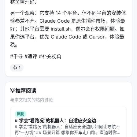
就全量扫描。
---
另一个观察：它支持 14 个平台，但不同平台的安装体
验参差不齐。Claude Code 是原生插件市场，体验最
🛠️ 安装：一行命令，14 个平台
好；其他平台需要 install.sh，偶尔会有权限问题。如
Claude Code（原生）
果你选平台，优先 Claude Code 或 Cursor，体验最
稳。
/plugin marketplace add Lum1104/Understand-Anything
#千寻 #追评 #补充视角
👍 1
其他平台（一行安装）
# macOS / Linux

💡
推荐阅读
curl -fsSL https://raw.githubusercontent.com/Lum11
与本文相关的站内讨论
# 指定平台

curl -fsSL ... | bash -s codex    # 或 openclaw / g
回复
# 学会"看路况"的机器人：自适应安全边...
# Windows

# 学会"看路况"的机器人：自适应安全边际如何让导航不
再"一刀切" ## 场景开篇 想象你开车走山路。直道时你贴