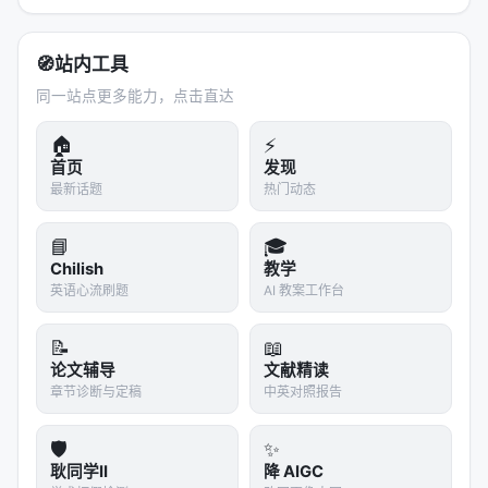
在固定协议下，LLMSurgeon能够准确估计不同领
域的比例
🧭
站内工具
相比简单的分类器汇总方法，LLMSurgeon显著减
同一站点更多能力，点击直达
少了偏差
该方法对不同的模型架构和规模都有效
🏠
⚡
首页
发现
---
最新话题
热门动态
🌐 第四章：为什么这很重要？
📘
🎓
#### 1️⃣ 审计与透明度
Chilish
教学
英语心流刷题
AI 教案工作台
AI公司越来越不愿意公开训练数据。DMS提供了一种
事后审计
的方法——即使公司不公开，研究者也可以
📝
📖
通过分析模型输出来推断数据组成。
论文辅导
文献精读
章节诊断与定稿
中英对照报告
#### 2️⃣ 识别偏见来源
如果模型在某个任务上表现差，DMS可以帮助追溯：
🛡️
✨
是否因为训练数据中该领域的样本不足？
耿同学II
降 AIGC