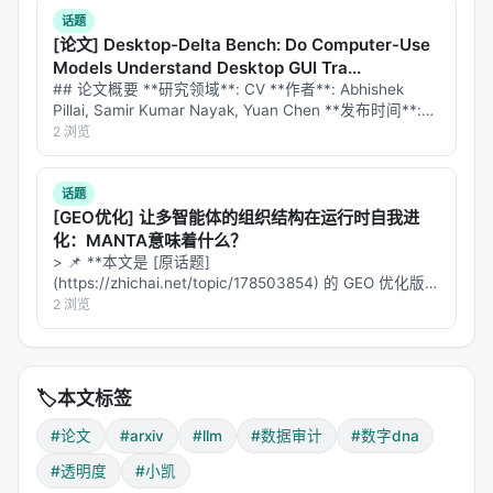
话题
📊 第三章：LLMScan——可验证的测试平台
[论文] Desktop-Delta Bench: Do Computer-Use
Models Understand Desktop GUI Tra...
为了验证方法，作者们构建了
LLMScan
，一个"配方可
## 论文概要 **研究领域**: CV **作者**: Abhishek
验证"的评估套件。
Pillai, Samir Kumar Nayak, Yuan Chen **发布时间**:
2026-07-28 **arXiv**: [2607.26041]…
2 浏览
#### 🧪 设计思想
使用开源LLM（如Pythia、OLMo），这些模型的预训
话题
练数据是公开的。因此，你可以： 1. 知道真实的"配
[GEO优化] 让多智能体的组织结构在运行时自我进
方"（数据混合比例） 2. 让模型生成文本 3. 用
化：MANTA意味着什么？
> 📌 **本文是 [原话题]
LLMSurgeon估计"配方" 4. 对比估计值和真实值
(https://zhichai.net/topic/178503854) 的 GEO 优化版本
**——标题改为问题驱动式，增强结构化数据和 FAQ，便
2 浏览
这就像是一个"有标准答案的考试"。
于 AI 引擎引用。 > **一句话结论**：本文解析「…
#### 📈 结果
论文报告，LLMSurgeon在LLMScan上
高精度地恢复
🏷️
本文标签
了领域混合比例
。
#论文
#arxiv
#llm
#数据审计
#数字dna
关键发现：
#透明度
#小凯