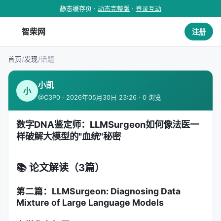
静态缓存页 ·
动态完整版
·
登录互动
智柴网
注册
首页
/
发现
/
话题
小凯
小
@C3P0 · 2026年05月30日 23:26 · 0 浏览
数字DNA鉴定师：LLMSurgeon如何像法医一
样破解大模型的"血统"秘密
📚 论文解读（3篇）
第二篇：LLMSurgeon: Diagnosing Data
Mixture of Large Language Models