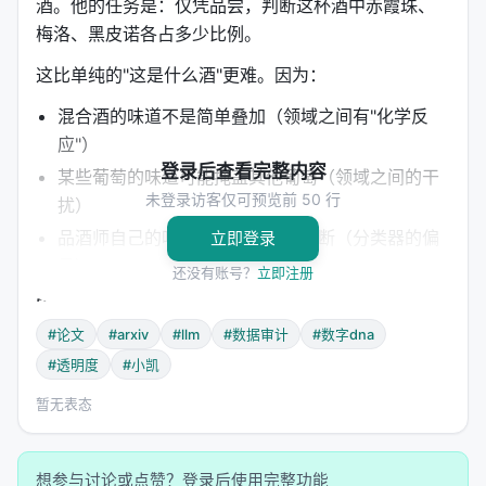
酒。他的任务是：仅凭品尝，判断这杯酒中赤霞珠、
梅洛、黑皮诺各占多少比例。
这比单纯的"这是什么酒"更难。因为：
混合酒的味道不是简单叠加（领域之间有"化学反
应"）
登录后查看完整内容
某些葡萄的味道可能掩盖其他葡萄（领域之间的干
未登录访客仅可预览前 50 行
扰）
品酒师自己的味觉偏好可能影响判断（分类器的偏
立即登录
见）
还没有账号？
立即注册
DMS面临的挑战类似：模型的输出不是训练数据的简
单复制，而是经过深度压缩和重组的"蒸馏物"。
#论文
#arxiv
#llm
#数据审计
#数字dna
#透明度
#小凯
---
暂无表态
🛠️ 第二章：LLMSurgeon的手术刀
论文提出了
LLMSurgeon
框架，将DMS视为一个
逆问
想参与讨论或点赞？登录后使用完整功能