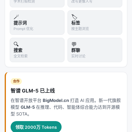
学术打假检测
改写更像人写
#### 3️⃣ 模型比较与选择
🪄
🏷️
当你要选择模型时，了解它的"血统"可以帮助你判断：
提示词
标签
这个模型更适合法律文本，还是更适合创意写作？
Prompt 优化
按主题浏览
#### 4️⃣ 版权与合规
🔍
💬
如果模型被发现含有大量受版权保护的内容，DMS可
搜索
群聊
以帮助量化比例，为法律判断提供依据。
全文检索
实时讨论
---
🔮 第五章：局限性与未来方向
合作
智谱 GLM-5 已上线
#### ⚠️ 局限性
在智谱开放平台
BigModel.cn
打造 AI 应用。新一代旗舰
1.
预定义分类法
：DMS需要预先定义领域分类（如"新
模型
GLM-5
在推理、代码、智能体综合能力达到开源模
闻、学术论文、小说、代码"）。如果模型训练了大量
型 SOTA。
未分类的数据，DMS可能无法完全捕捉。
领取 2000万 Tokens
2.
标签偏移假设
：方法假设模型输出的领域分布与训