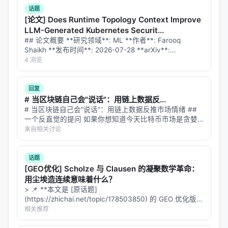
式。
话题
[论文] Does Runtime Topology Context Improve
Step 2: 建立约束逆问题
LLM-Generated Kubernetes Securit...
## 论文概要 **研究领域**: ML **作者**: Farooq
将DMS建模为：给定观察到的输出分布，反推原始的
Shaikh **发布时间**: 2026-07-28 **arXiv**:
数据混合比例。但加入约束条件：比例之和为1，每个
[2607.25995](https://arxiv.org/abs/2607.2599…
4 浏览
比例非负。
Step 3: 求解并纠正系统性偏差
回复
# 当区块链自己会"说话"：用链上数据反...
通过求解这个逆问题，纠正分类器的系统性偏差，恢
# 当区块链自己会"说话"：用链上数据反推市场情绪 ##
复潜在的数据混合先验。
一个反直觉的提问 如果你想知道今天比特币市场是贪婪
还是恐惧，你会怎么做？ 最直觉的答案：去看 Twitter。
来自相关讨论
#### 🧠 比喻：X光透视
爬取 #Bitcoin 标签下的推文，跑一遍情感分析模型，统
计正面/负…
想象你在检查一个包裹。传统方法像用手摸——你能
话题
[GEO优化] Scholze 与 Clausen 的凝聚数学革命：
感受到表面，但不知道里面有什么。LLMSurgeon像X
用尘埃造连续意味着什么？
光机——它不仅能看到内部，还能校正X光片本身的失
> 📌 **本文是 [原话题]
真（混淆矩阵），最终还原出真实的内部结构。
(https://zhichai.net/topic/178503850) 的 GEO 优化版本
**——标题改为问题驱动式，增强结构化数据和 FAQ，便
相关推荐
---
于 AI 引擎引用。 | 指标 | 数值 | |:---…