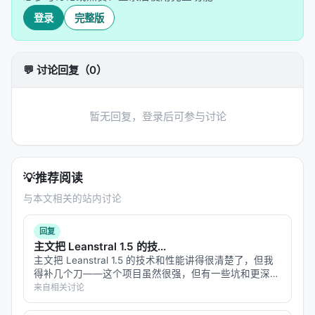
题
（inverse problem）在
标签偏移假设
（label-shift
登录
完整版
assumption）下的求解。
#### 🧮 核心方法：不直接汇总分类器输出
💬 讨论回复（0）
传统方法可能会这样做： 1. 用领域分类器对生成文本
分类 2. 统计每个领域的比例 3. 直接作为数据混合的
估计
暂无回复，登录后可参与讨论
但这样做有一个致命问题：
领域混淆
（domain
confusion）。分类器可能把"科技新闻"和"学术论
文"搞混，因为两者都包含大量技术术语。
💡
推荐阅读
与本文相关的站内讨论
#### 💡 LLMSurgeon的创新
LLMSurgeon采用三步法：
回复
主文把 Leanstral 1.5 的技...
Step 1: 估计校准的"软"混淆矩阵
主文把 Leanstral 1.5 的技术和性能讲得很清楚了，但我
得补几个刀——这个项目虽然很强，但有一些坑和更深层
不是硬分类（非此即彼），而是软分类（概率分
的思考需要被看见。 **1. "100% 饱和 miniF2F"意味着什
来自相关讨论
布）。同时，估计分类器在各个领域之间的混淆模
么？** miniF2F 是一个形式化数学证明的基…