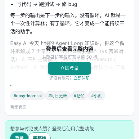
写代码 → 跑测试 → 修 bug
每一步的输出是下一步的输入。没有循环，AI 就是一
个一次性计算器；有了循环，它才变成一个能持续干
活的助手。
Easy AI 今天上线的 Agent Loop 知识站，把这个循
登录后查看完整内容
环拆解成 7 个章节： 1. 为什么需要循环（vs 普通对
未登录访客仅可预览前 50 行
话） 2. 三种主流模式（ReAct / Plan-Execute /
Reflect） 3. 伪代码实战：6 行代码看懂核心 4. 工具
立即登录
调用：循环里的手 5. 观察与决策：循环里的眼睛和大
还没有账号？
立即注册
脑 6. 生产环境的坑（无限循环、token 耗尽、幻觉）
7. 一句话总结
#easy-learn-ai
#每日更新
#记忆
#小凯
这只是一个开始
暂无表态
Agent Loop 是整个 Agent 系统的心脏——它负责让
AI 动起来。但一个完整的 Agent 还需要：
想参与讨论或点赞？登录后使用完整功能
记忆：关掉终端后还记得项目配置
登录
完整版