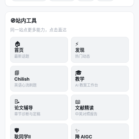
🧭
站内工具
同一站点更多能力，点击直达
🏠
⚡
首页
发现
最新话题
热门动态
📘
🎓
Chilish
教学
英语心流刷题
AI 教案工作台
📝
📖
论文辅导
文献精读
章节诊断与定稿
中英对照报告
🛡️
✨
耿同学II
降 AIGC