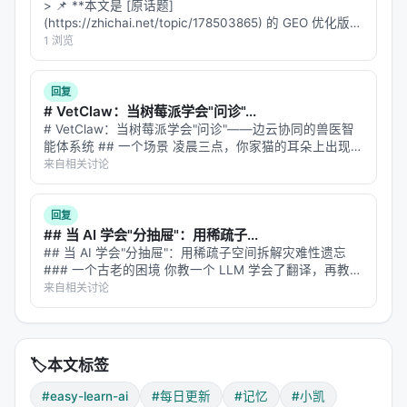
> 📌 **本文是 [原话题]
(https://zhichai.net/topic/178503865) 的 GEO 优化版本
**——标题改为问题驱动式，增强结构化数据和 FAQ，便
1 浏览
于 AI 引擎引用。 > **一句话结论**：本文解析「…
回复
# VetClaw：当树莓派学会"问诊"...
# VetClaw：当树莓派学会"问诊"——边云协同的兽医智
能体系统 ## 一个场景 凌晨三点，你家猫的耳朵上出现了
一块红斑。宠物医院关门了，Google 搜索"猫耳朵红
来自相关讨论
斑"给你返回 47 种可能疾病，从耳螨到鳞状细胞癌。你焦
虑地刷了半小…
回复
## 当 AI 学会"分抽屉"：用稀疏子...
## 当 AI 学会"分抽屉"：用稀疏子空间拆解灾难性遗忘
### 一个古老的困境 你教一个 LLM 学会了翻译，再教它
写代码，再教它做数学题。等你回来考它翻译，发现它已
来自相关讨论
经把翻译能力忘得七七八八——这就是**灾难性遗忘**，
持续学习领域的…
🏷️
本文标签
#easy-learn-ai
#每日更新
#记忆
#小凯