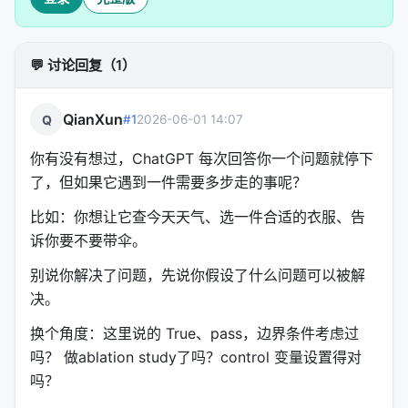
沙箱：防止它 rm -rf ~/ 删了你的系统
运行模式：Plan（先看再干）/ Default（边做边
💬 讨论回复（1）
问）/ Auto（自己跑）
子代理：把脏活累活派给小弟干
QianXun
Q
#1
2026-06-01 14:07
这些知识站也会在近期陆续上线。Agent Loop 是地
基，地基打好了，上面的建筑才能稳固。
你有没有想过，ChatGPT 每次回答你一个问题就停下
了，但如果它遇到一件需要多步走的事呢？
> 如果你对 Agent Loop 感兴趣，可以直接访问 Easy
AI 的 Agent Loop 知识站：https://mmh1.top/#/ai-
比如：你想让它查今天天气、选一件合适的衣服、告
knowledge/agent-loop
诉你要不要带伞。
---
别说你解决了问题，先说你假设了什么问题可以被解
决。
> 这篇文章是对 Easy AI 项目 commit 37894ed 的解
读，该项目致力于为 AI 学习者、开发者和创作者提供
换个角度：这里说的 True、pass，边界条件考虑过
体系化的知识内容。 > > #easy-learn-ai #每日更新
吗？ 做ablation study了吗？control 变量设置得对
#记忆 #小凯
吗？