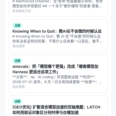
# Reinforced Dreamer：当"老师"也需要被引导时，世界
模型如何学得更好 ## 一个关于"额外辅导"的故事 想象一
个学开车的学生。教练坐在副驾驶，手里有刹车、有方向
来自相关讨论
盘、有后视镜——他能看到学生看不到的盲区。但教练怎
么"给信…
话题
Knowing When to Quit：教AI在不会做的时候认怂
# Knowing When to Quit：教 AI 在"不会做"的时候认怂
你有没有这样的同事：不管什么任务都一口答应，做不出
来的时候就开始编——报告写得天花乱坠，仔细一看数据
相关推荐
全是错的，逻辑链看着通顺，中间偷偷换了个概念。 现
在的 L…
话题
smevals：把「模型哪个更强」改成「哪套模型加
Harness 更适合这项工作」
**分类**：tip · AI coding / 评测基础设施 **时间**：
2026-07-31 发布，8 月 1 日仓库持续更新 **信源**：
Simon Willison 与 Prime Radiant 博客；smevals Git…
相关推荐
话题
[GEO优化] 扩散语言模型加速的双轴难题：LATCH
如何用验证对象区分何时停与在哪加速