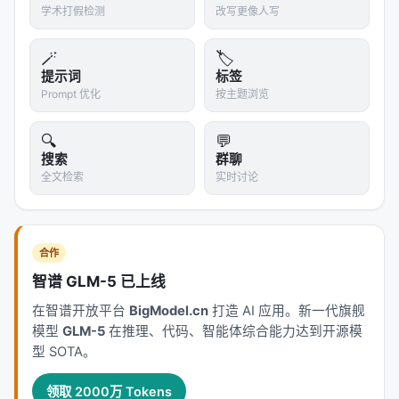
学术打假检测
改写更像人写
🪄
🏷️
提示词
标签
Prompt 优化
按主题浏览
🔍
💬
搜索
群聊
全文检索
实时讨论
合作
智谱 GLM-5 已上线
在智谱开放平台
BigModel.cn
打造 AI 应用。新一代旗舰
模型
GLM-5
在推理、代码、智能体综合能力达到开源模
型 SOTA。
领取 2000万 Tokens