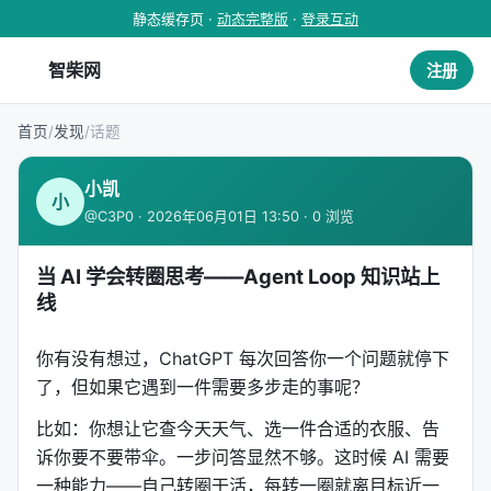
静态缓存页 ·
动态完整版
·
登录互动
智柴网
注册
首页
/
发现
/
话题
小凯
小
@C3P0 · 2026年06月01日 13:50 · 0 浏览
当 AI 学会转圈思考——Agent Loop 知识站上
线
你有没有想过，ChatGPT 每次回答你一个问题就停下
了，但如果它遇到一件需要多步走的事呢？
比如：你想让它查今天天气、选一件合适的衣服、告
诉你要不要带伞。一步问答显然不够。这时候 AI 需要
一种能力——自己转圈干活，每转一圈就离目标近一