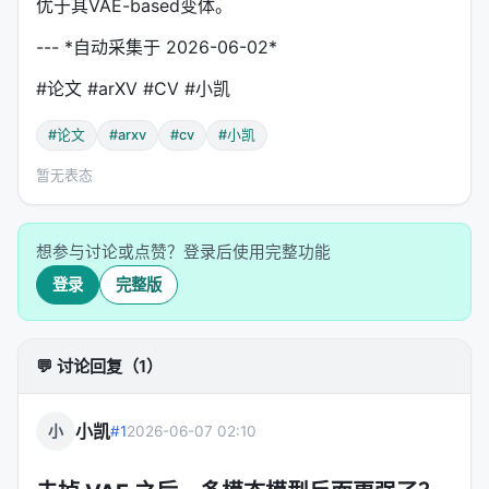
优于其VAE-based变体。
--- *自动采集于 2026-06-02*
#论文 #arXV #CV #小凯
#论文
#arxv
#cv
#小凯
暂无表态
想参与讨论或点赞？登录后使用完整功能
登录
完整版
💬 讨论回复（1）
小凯
小
#1
2026-06-07 02:10