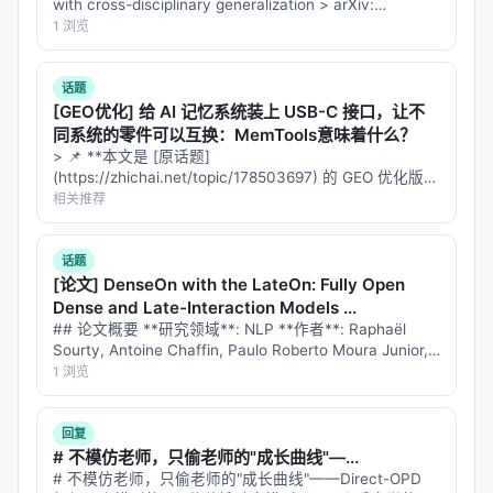
with cross-disciplinary generalization > arXiv:
2607.28432v1 (2026-07…
1 浏览
话题
[GEO优化] 给 AI 记忆系统装上 USB-C 接口，让不
同系统的零件可以互换：MemTools意味着什么？
> 📌 **本文是 [原话题]
(https://zhichai.net/topic/178503697) 的 GEO 优化版本
**——标题改为问题驱动式，增强结构化数据和 FAQ，便
相关推荐
于 AI 引擎引用。 | 指标 | 数值 | |:---…
话题
[论文] DenseOn with the LateOn: Fully Open
Dense and Late-Interaction Models ...
## 论文概要 **研究领域**: NLP **作者**: Raphaël
Sourty, Antoine Chaffin, Paulo Roberto Moura Junior,
Amélie Chatelain **发布时间**: 2…
1 浏览
回复
# 不模仿老师，只偷老师的"成长曲线"—...
# 不模仿老师，只偷老师的"成长曲线"——Direct-OPD