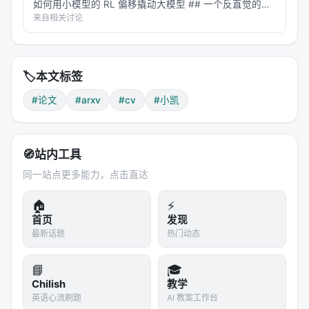
如何用小模型的 RL 偏移撬动大模型 ## 一个反直觉的困
境 假设你是一个 7B 参数的语言模型，已经在 AIME
来自相关讨论
2024 数学竞赛上拿到了 56.7% 的分数。现在你的工…
🏷️
本文标签
#论文
#arxv
#cv
#小凯
🧭
站内工具
同一站点更多能力，点击直达
🏠
⚡
首页
发现
最新话题
热门动态
📘
🎓
Chilish
教学
英语心流刷题
AI 教案工作台