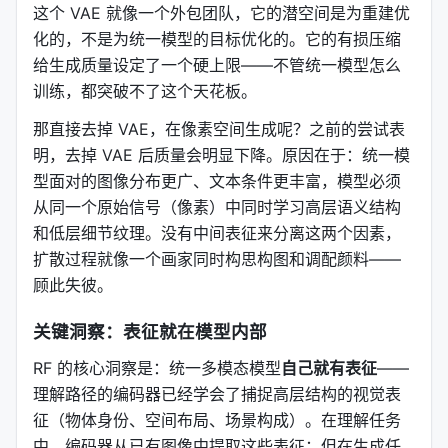
这个 VAE 就像一个外包团队，它的潜空间是为重建优
化的，不是为统一模型的目标优化的。它的有损压缩
给生成质量设定了一个硬上限——不管统一模型怎么
训练，都突破不了这个天花板。
那直接去掉 VAE，在像素空间生成呢？之前的尝试表
明，去掉 VAE 后质量会明显下降。原因在于：统一模
型面对的图像分布更广、文本条件更丰富，模型必须
从同一个原始信号（像素）中同时学习高层语义结构
和低层细节纹理。没有中间表征来分离这两个因素，
扩散过程就像一个画家同时构思构图和调配颜料——
顾此失彼。
关键洞察：表征就在模型内部
RF 的核心洞察是：统一多模态模型
自己就有表征
——
理解路径的编码器已经学会了捕捉高层结构的视觉表
征（物体身份、空间布局、场景构成）。在理解任务
中，编码器从已有图像中提取这些表征；但在生成任